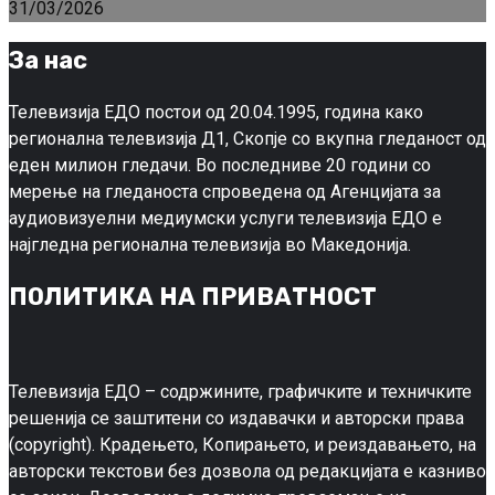
31/03/2026
За нас
Телевизија ЕДО постои од 20.04.1995, година како
регионална телевизија Д1, Скопје со вкупна гледаност од
еден милион гледачи. Во последниве 20 години со
мерење на гледаноста спроведена од Агенцијата за
аудиовизуелни медиумски услуги телевизија ЕДО е
најгледна регионална телевизија во Македонија.
ПОЛИТИКА НА ПРИВАТНОСТ
Телевизија ЕДО – содржините, графичките и техничките
решенија се заштитени со издавачки и авторски права
(copyright). Крадењето, Копирањето, и реиздавањето, на
авторски текстови без дозвола од редакцијата е казниво