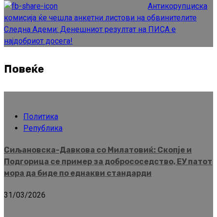
Reading
Антикорупциска
комисија ќе чешла анкетни листови на обвинителите
Следна
Адеми: Денешниот резултат на ПИСА е
најдобриот досега!
Повеќе
Политика
Република
Сиљановска-Давкова со Милатовиќ: Скопје и
Подгорица се пример за добрососедство, ЕУ патот
мора да биде по еднакви стандарди
31/03/2026