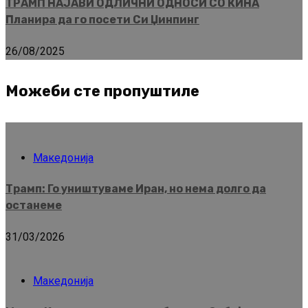
ТРАМП НАЈАВИ ОДЛИЧНИ ОДНОСИ СО КИНА
Планира да го посети Си Џинпинг
26/08/2025
Можеби сте пропуштиле
Македонија
Трамп: Го уништуваме Иран, но нема долго да
останеме
31/03/2026
Македонија