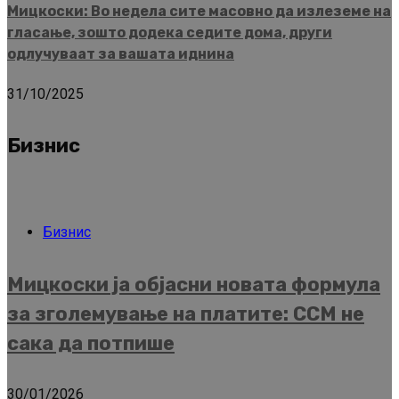
Мицкоски: Во недела сите масовно да излеземе на
гласање, зошто додека седите дома, други
одлучуваат за вашата иднина
31/10/2025
Бизнис
Бизнис
Мицкоски ја објасни новата формула
за зголемување на платите: ССМ не
сака да потпише
30/01/2026