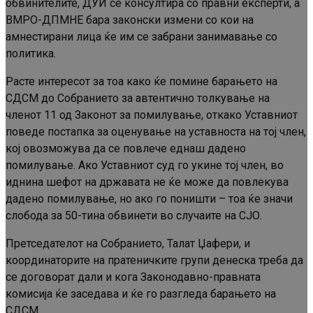
обвинителите, ДУИ се консултира со правни експерти, а
ВМРО-ДПМНЕ бара законски измени со кои на
амнестирани лица ќе им се забрани занимавање со
политика.
Расте интересот за тоа како ќе помине барањето на
СДСМ до Собранието за автентично толкување на
членот 11 од Законот за помилување, откако Уставниот
поведе постапка за оценување на уставноста на тој член,
кој овозможува да се повлече еднаш дадено
помилување. Ако Уставниот суд го укине тој член, во
иднина шефот на државата не ќе може да повлекува
дадено помилување, но ако го поништи – тоа ќе значи
слобода за 50-тина обвинети во случаите на СЈО.
Претседателот на Собранието, Талат Џафери, и
координаторите на пратеничките групи денеска треба да
се договорат дали и кога Законодавно-правната
комисија ќе заседава и ќе го разгледа барањето на
СДСМ.