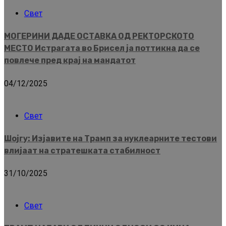
Свет
МОГЕРИНИ ДАДЕ ОСТАВКА ОД РЕКТОРСКОТО
МЕСТО Истрагата во Брисел ја поттикна да се
повлече пред крај на мандатот
04/12/2025
Свет
Шојгу: Изјавите на Трамп за нуклеарните тестови
влијаат на стратешката стабилност
31/10/2025
Свет