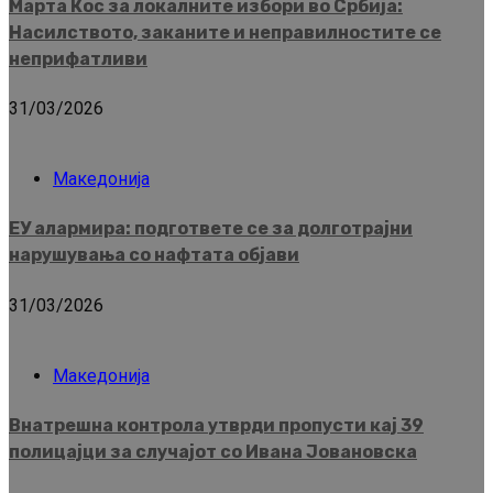
Марта Кос за локалните избори во Србија:
Насилството, заканите и неправилностите се
неприфатливи
31/03/2026
Македонија
ЕУ алармира: подгответе се за долготрајни
нарушувања со нафтата објави
31/03/2026
Македонија
Внатрешна контрола утврди пропусти кај 39
полицајци за случајот со Ивана Јовановска