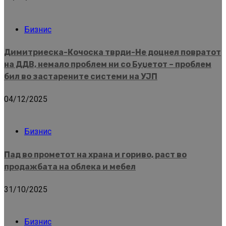
Бизнис
Димитриеска-Кочоска тврди-Не доцнел повратот
на ДДВ, немало проблем ни со Буџетот – проблем
бил во застарените системи на УЈП
04/12/2025
Бизнис
Пад во прометот на храна и гориво, раст во
продажбата на облека и мебел
31/10/2025
Бизнис