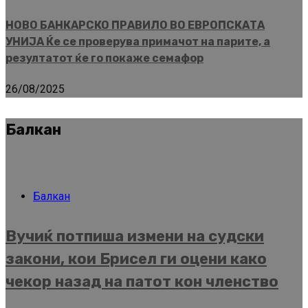
НОВО БАНКАРСКО ПРАВИЛО ВО ЕВРОПСКАТА
УНИЈА Ќе се проверува примачот на парите, а
резултатот ќе го покаже семафор
26/08/2025
Балкан
Балкан
Вучиќ потпиша измени на судски
закони, кои Брисел ги оцени како
чекор назад на патот кон членство