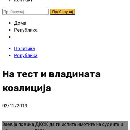
Пребарувај
за:
Дома
Република
Политика
Република
На тест и владината
коалиција
02/12/2019
Заев ја повика ДКСК да ги испита имотите на судиите и