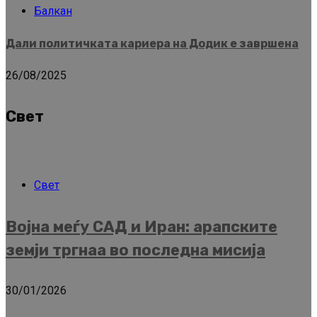
Балкан
Дали политичката кариера на Додик е завршена
26/08/2025
Свет
Свет
Војна меѓу САД и Иран: арапските
земји тргнаа во последна мисија
30/01/2026