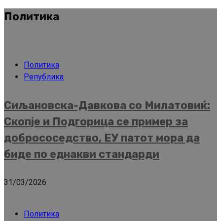
Политика
Политика
Република
Сиљановска-Давкова со Милатовиќ:
Скопје и Подгорица се пример за
добрососедство, ЕУ патот мора да
биде по еднакви стандарди
31/03/2026
Политика