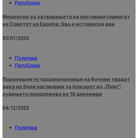
Република
Мицкоски за затворањето на постмониторингот
на Советот на Европа: Ова е историски ден
30/01/2026
Политика
Република
Поранешните градоначалници на Кочани тврдат
дека не биле одговорни за пожарот во „Пулс“,
судењето продолжува на 10 декември
04/12/2025
Политика