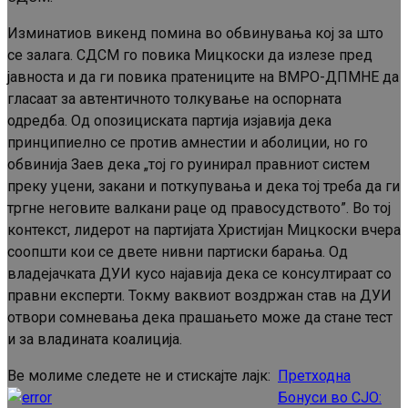
Изминатиов викенд помина во обвинувања кој за што
се залага. СДСМ го повика Мицкоски да излезе пред
јавноста и да ги повика пратениците на ВМРО-ДПМНЕ да
гласаат за автентичното толкување на оспорната
одредба. Од опозициската партија изјавија дека
принципиелно се против амнестии и аболиции, но го
обвинија Заев дека „тој го руинирал правниот систем
преку уцени, закани и поткупувања и дека тој треба да ги
тргне неговите валкани раце од правосудството”. Во тој
контекст, лидерот на партијата Христијан Мицкоски вчера
соопшти кои се двете нивни партиски барања. Од
владејачката ДУИ кусо најавија дека се консултираат со
правни експерти. Токму ваквиот воздржан став на ДУИ
отвори сомневања дека прашањето може да стане тест
и за владината коалиција.
Ве молиме следете не и стискајте лајк:
Претходна
Continue
Бонуси во СЈО: