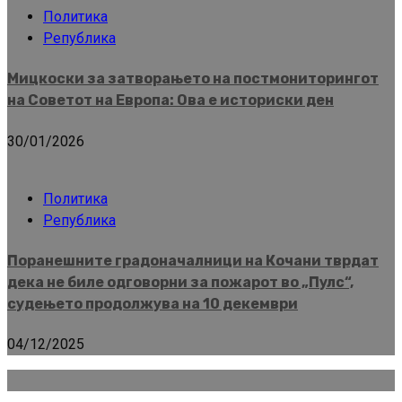
Политика
Република
Мицкоски за затворањето на постмониторингот
на Советот на Европа: Ова е историски ден
30/01/2026
Политика
Република
Поранешните градоначалници на Кочани тврдат
дека не биле одговорни за пожарот во „Пулс“,
судењето продолжува на 10 декември
04/12/2025