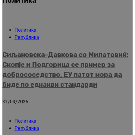
Политика
Политика
Република
Сиљановска-Давкова со Милатовиќ:
Скопје и Подгорица се пример за
добрососедство, ЕУ патот мора да
биде по еднакви стандарди
31/03/2026
Политика
Република