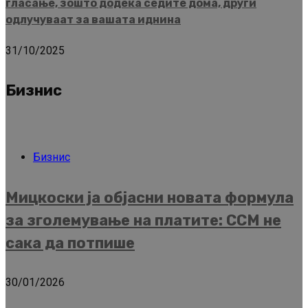
гласање, зошто додека седите дома, други
одлучуваат за вашата иднина
31/10/2025
Бизнис
Бизнис
Мицкоски ја објасни новата формула
за зголемување на платите: ССМ не
сака да потпише
30/01/2026