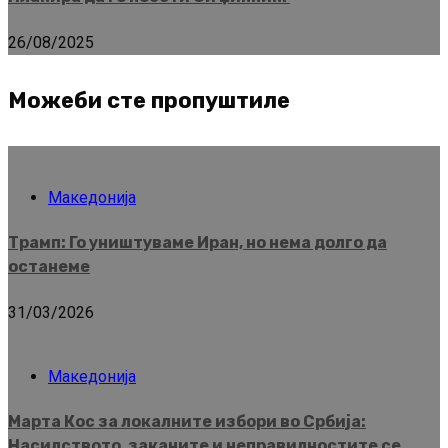
26/08/2025
Можеби сте пропуштиле
Македонија
Трамп: Го уништуваме Иран, но нема долго да
останеме
31/03/2026
Македонија
Марта Кос за локалните избори во Србија:
Насилството, заканите и неправилностите се