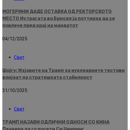
МОГЕРИНИ ДАДЕ ОСТАВКА ОД РЕКТОРСКОТО
МЕСТО Истрагата во Брисел ја поттикна да се
повлече пред крај на мандатот
04/12/2025
Свет
Шојгу: Изјавите на Трамп за нуклеарните тестови
влијаат на стратешката стабилност
31/10/2025
Свет
ТРАМП НАЈАВИ ОДЛИЧНИ ОДНОСИ СО КИНА
Планира да го посети Си Џинпинг