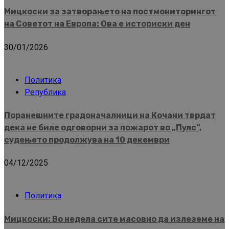
Мицкоски за затворањето на постмониторингот
на Советот на Европа: Ова е историски ден
30/01/2026
Политика
Република
Поранешните градоначалници на Кочани тврдат
дека не биле одговорни за пожарот во „Пулс“,
судењето продолжува на 10 декември
04/12/2025
Политика
Мицкоски: Во недела сите масовно да излеземе на