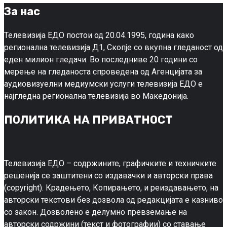
За нас
Телевизија ЕДО постои од 20.04.1995, година како
регионална телевизија Д1, Скопје со вкупна гледаност од
еден милион гледачи. Во последниве 20 години со
мерење на гледаноста спроведена од Агенцијата за
аудиовизуелни медиумски услуги телевизија ЕДО е
најгледна регионална телевизија во Македонија.
ПОЛИТИКА НА ПРИВАТНОСТ
Телевизија ЕДО – содржините, графичките и техничките
решенија се заштитени со издавачки и авторски права
(copyright). Крадењето, Копирањето, и реиздавањето, на
авторски текстови без дозвола од редакцијата е казниво
со закон. Дозволено е делумно превземање на
авторски содржини (текст и фотографии) со ставање