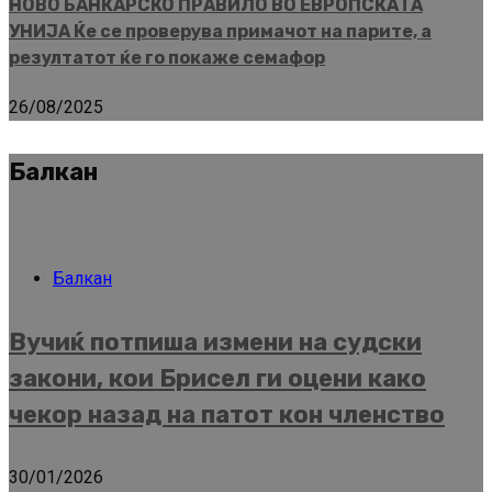
НОВО БАНКАРСКО ПРАВИЛО ВО ЕВРОПСКАТА
УНИЈА Ќе се проверува примачот на парите, а
резултатот ќе го покаже семафор
26/08/2025
Балкан
Балкан
Вучиќ потпиша измени на судски
закони, кои Брисел ги оцени како
чекор назад на патот кон членство
30/01/2026