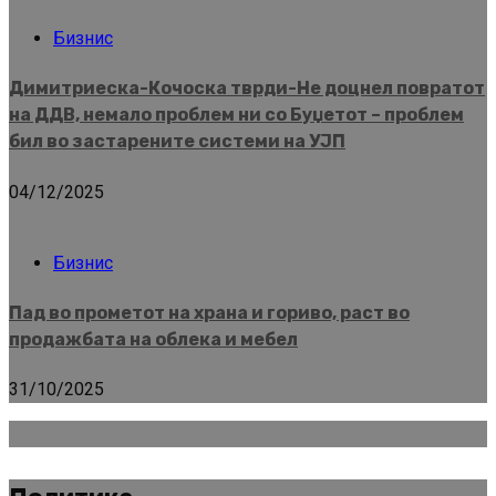
Бизнис
Димитриеска-Кочоска тврди-Не доцнел повратот
на ДДВ, немало проблем ни со Буџетот – проблем
бил во застарените системи на УЈП
04/12/2025
Бизнис
Пад во прометот на храна и гориво, раст во
продажбата на облека и мебел
31/10/2025