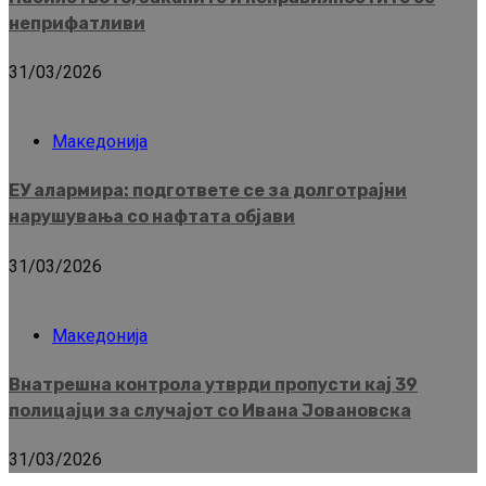
неприфатливи
31/03/2026
Македонија
ЕУ алармира: подгответе се за долготрајни
нарушувања со нафтата објави
31/03/2026
Македонија
Внатрешна контрола утврди пропусти кај 39
полицајци за случајот со Ивана Јовановска
31/03/2026