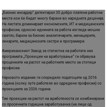
„Бизнис инсајдер“ детектирал 30 добро платени работни
места кои ќе бидат многу барани во наредната деценија.
На листата доминираат економските, ИТ и медицинските
професии, односно иднината за работа изгледа мошне
светло, барем за бизнис аналитичарите, менаџерите,
лекарите, медицинските сестри и програмери.
Американскиот Завод за статистка на работата низ
програмата „Проекции на вработување“ ги објавува
проценките на растот на работните место за стотици
професии.
Најновото издание ги споредило податоците од 2016
година (колку луѓе работеле во одредени професии) со
проекциите за 2026 година.
Тие проекции на растот на вработеноста се комбинирани
со просечната годишна заработувачка (на лице од