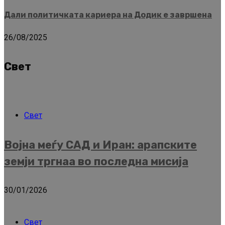
Дали политичката кариера на Додик е завршена
26/08/2025
Свет
Свет
Војна меѓу САД и Иран: арапските
земји тргнаа во последна мисија
30/01/2026
Свет