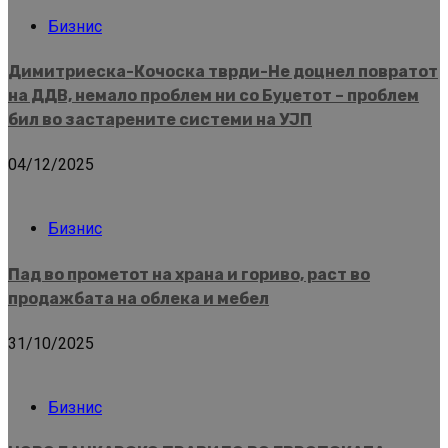
Бизнис
Димитриеска-Кочоска тврди-Не доцнел повратот
на ДДВ, немало проблем ни со Буџетот – проблем
бил во застарените системи на УЈП
04/12/2025
Бизнис
Пад во прометот на храна и гориво, раст во
продажбата на облека и мебел
31/10/2025
Бизнис