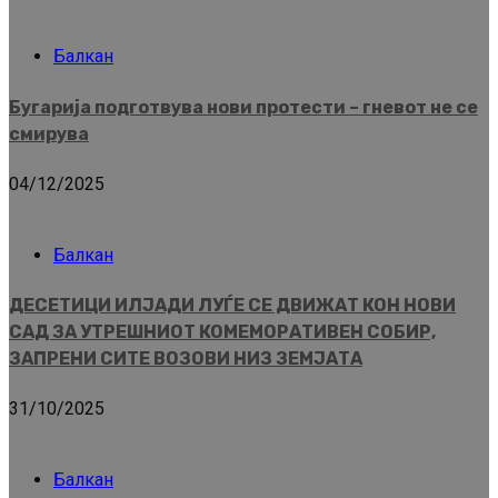
Балкан
Бугарија подготвува нови протести – гневот не се
смирува
04/12/2025
Балкан
ДЕСЕТИЦИ ИЛЈАДИ ЛУЃЕ СЕ ДВИЖАТ КОН НОВИ
САД ЗА УТРЕШНИОТ КОМЕМОРАТИВЕН СОБИР,
ЗАПРЕНИ СИТЕ ВОЗОВИ НИЗ ЗЕМЈАТА
31/10/2025
Балкан