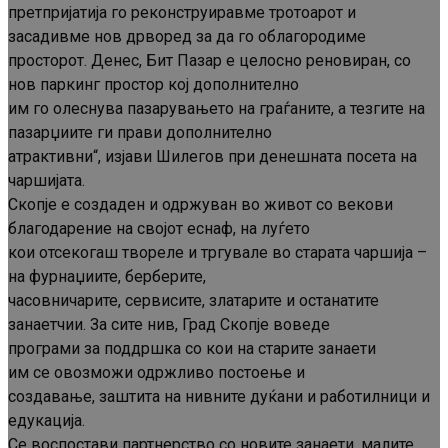
претпријатија го реконструиравме тротоарот и
засадивме нов дрворед за да го облагородиме
просторот. Денес, Бит Пазар е целосно реновиран, со
нов паркинг простор кој дополнително
им го олеснува пазарувањето на граѓаните, а тезгите на
пазарџиите ги прави дополнително
атрактивни“, изјави Шилегов при денешната посета на
чаршијата.
Скопје е создаден и одржуван во живот со векови
благодарение на својот еснаф, на луѓето
кои отсекогаш твореле и тргувале во старата чаршија –
на фурнаџиите, берберите,
часовничарите, сервисите, златарите и останатите
занаетчии. За сите нив, Град Скопје воведе
програми за поддршка со кои на старите занаети
им се овозможи одржливо постоење и
создавање, заштита на нивните дуќани и работилници и
едукација.
Се воспостави партнерство со новите занаети, малите