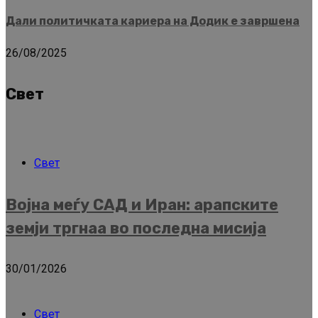
Дали политичката кариера на Додик е завршена
26/08/2025
Свет
Свет
Војна меѓу САД и Иран: арапските
земји тргнаа во последна мисија
30/01/2026
Свет