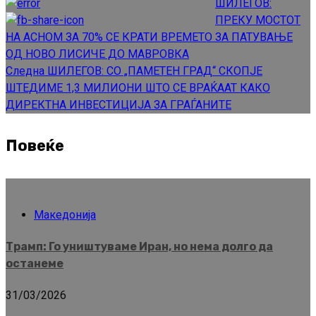
ШИЛЕГОВ:
Reading
ПРЕКУ МОСТОТ
НА АСНОМ ЗА 70% СЕ КРАТИ ВРЕМЕТО ЗА ПАТУВАЊЕ
ОД НОВО ЛИСИЧЕ ДО МАВРОВКА
Следна
ШИЛЕГОВ: СО „ПАМЕТЕН ГРАД“ СКОПЈЕ
ШТЕДИМЕ 1,3 МИЛИОНИ ШТО СЕ ВРАЌААТ КАКО
ДИРЕКТНА ИНВЕСТИЦИЈА ЗА ГРАЃАНИТЕ
Повеќе
Македонија
Трамп: Го уништуваме Иран, но нема долго да
останеме
31/03/2026