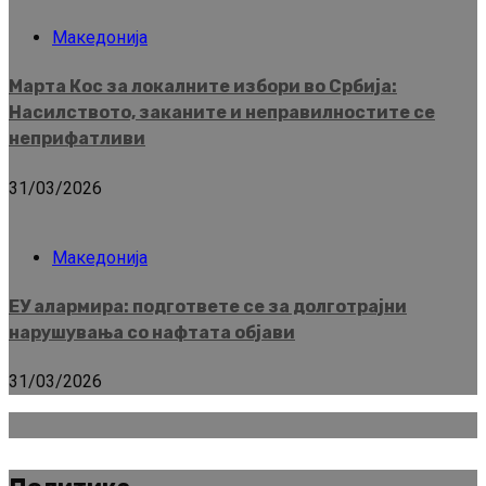
Македонија
Марта Кос за локалните избори во Србија:
Насилството, заканите и неправилностите се
неприфатливи
31/03/2026
Македонија
ЕУ алармира: подгответе се за долготрајни
нарушувања со нафтата објави
31/03/2026