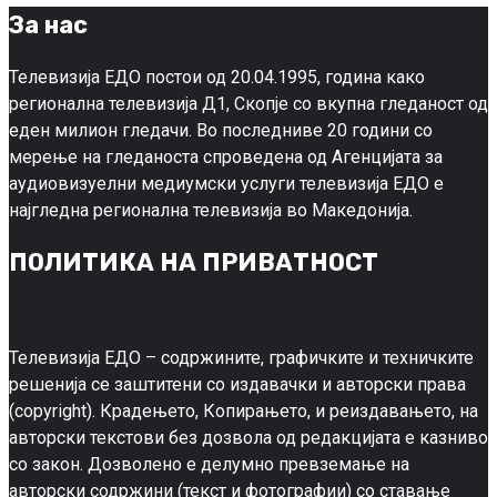
За нас
Телевизија ЕДО постои од 20.04.1995, година како
регионална телевизија Д1, Скопје со вкупна гледаност од
еден милион гледачи. Во последниве 20 години со
мерење на гледаноста спроведена од Агенцијата за
аудиовизуелни медиумски услуги телевизија ЕДО е
најгледна регионална телевизија во Македонија.
ПОЛИТИКА НА ПРИВАТНОСТ
Телевизија ЕДО – содржините, графичките и техничките
решенија се заштитени со издавачки и авторски права
(copyright). Крадењето, Копирањето, и реиздавањето, на
авторски текстови без дозвола од редакцијата е казниво
со закон. Дозволено е делумно превземање на
авторски содржини (текст и фотографии) со ставање