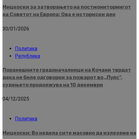
Мицкоски за затворањето на постмониторингот
на Советот на Европа: Ова е историски ден
30/01/2026
Политика
Република
Поранешните градоначалници на Кочани тврдат
дека не биле одговорни за пожарот во „Пулс“,
судењето продолжува на 10 декември
04/12/2025
Политика
Мицкоски: Во недела сите масовно да излеземе на