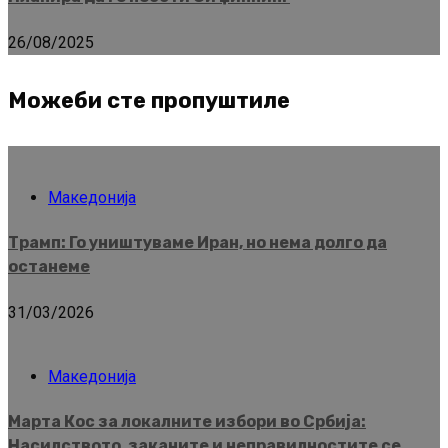
26/08/2025
Можеби сте пропуштиле
Македонија
Трамп: Го уништуваме Иран, но нема долго да
останеме
31/03/2026
Македонија
Марта Кос за локалните избори во Србија:
Насилството, заканите и неправилностите се