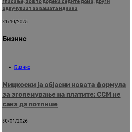
гласање, зошто додека седите дома, други
одлучуваат за вашата иднина
31/10/2025
Бизнис
Бизнис
Мицкоски ја објасни новата формула
за зголемување на платите: ССМ не
сака да потпише
30/01/2026