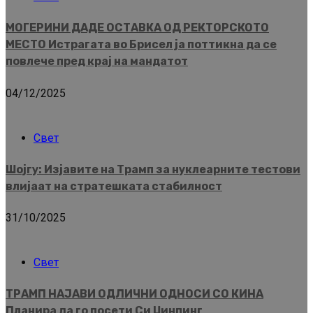
МОГЕРИНИ ДАДЕ ОСТАВКА ОД РЕКТОРСКОТО
МЕСТО Истрагата во Брисел ја поттикна да се
повлече пред крај на мандатот
04/12/2025
Свет
Шојгу: Изјавите на Трамп за нуклеарните тестови
влијаат на стратешката стабилност
31/10/2025
Свет
ТРАМП НАЈАВИ ОДЛИЧНИ ОДНОСИ СО КИНА
Планира да го посети Си Џинпинг