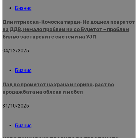
Бизнис
Димитриеска-Кочоска тврди-Не доцнел повратот
на ДДВ, немало проблем ни со Буџетот – проблем
бил во застарените системи на УЈП
04/12/2025
Бизнис
Пад во прометот на храна и гориво, раст во
продажбата на облека и мебел
31/10/2025
Бизнис