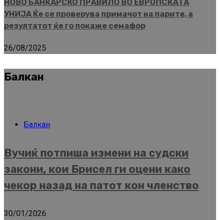
НОВО БАНКАРСКО ПРАВИЛО ВО ЕВРОПСКАТА
УНИЈА Ќе се проверува примачот на парите, а
резултатот ќе го покаже семафор
26/08/2025
Балкан
Балкан
Вучиќ потпиша измени на судски
закони, кои Брисел ги оцени како
чекор назад на патот кон членство
30/01/2026