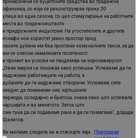
пренасочени се буџетските средства во градежна
офанзива, со која се реконструираа преку 20
улици во една сезона, со цел стимулирање на работните
места во градежништвото
и придружните индустрии. На угостителите и другите
еснафи кои користат јавен простор пред
своите дуќани им беа простени комуналните такси, за да
им се олесни намалената посетеност
и промет во услови на пандемија на коронавирусот.
„Овие мерки се покажаа како успешни. Успеавме да ги
задржиме работниците на работа, а
дуќаните да ги задржиме отворени. Успеавме сите
заедно да поминеме низ најтешките
периоди, солидарно и братски, онака како што успевала
чаршијата и во минатото. Затоа што
сме тука да си подаваме рака и да си помагаме“, додаде
Шилегов.
Ве молиме следете не и стискајте лајк:
Претходна
Continue