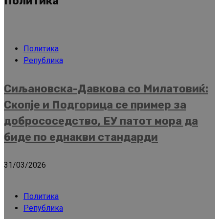
Политика
Политика
Република
Сиљановска-Давкова со Милатовиќ:
Скопје и Подгорица се пример за
добрососедство, ЕУ патот мора да
биде по еднакви стандарди
31/03/2026
Политика
Република