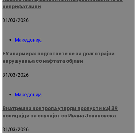
неприфатливи
31/03/2026
Македонија
ЕУ алармира: подгответе се за долготрајни
нарушувања со нафтата објави
31/03/2026
Македонија
Внатрешна контрола утврди пропусти кај 39
полицајци за случајот со Ивана Јовановска
31/03/2026