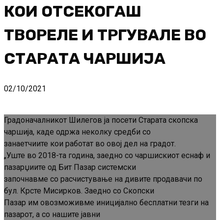
КОИ ОТСЕКОГАШ
ТВОРЕЛЕ И ТРГУВАЛЕ ВО
СТАРАТА ЧАРШИЈА
02/10/2021
Градоначалникот Шилегов ја посети Старата скопска
чаршија, каде одржа неколку средби со
занаетчиите кои работат во овој дел на градот.
„Уште во 2018-та година, заедно со чаршискиот еснаф и
пазарџиите од Бит Пазар системски
започнавме со расчистување на дивите продавачи по
бул. Крсте Мисирков. Заедно со Скопски
Пазар им овозможивме иницијално бесплатни тезги на
пазарот, а со нашите јавни