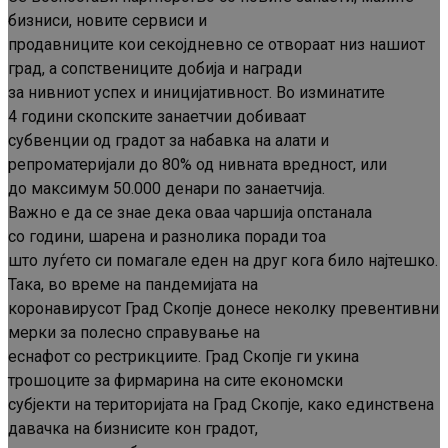
бизниси, новите сервиси и
продавниците кои секојдневно се отвораат низ нашиот
град, а сопствениците добија и награди
за нивниот успех и иницијативност. Во изминатите
4 години скопските занаетчии добиваат
субвенции од градот за набавка на алати и
репроматеријали до 80% од нивната вредност, или
до максимум 50.000 денари по занаетчија.
Важно е да се знае дека оваа чаршија опстанала
со години, шарена и разнолика поради тоа
што луѓето си помагале еден на друг кога било најтешко.
Така, во време на пандемијата на
коронавирусот Град Скопје донесе неколку превентивни
мерки за полесно справување на
еснафот со рестрикциите. Град Скопје ги укина
трошоците за фирмарина на сите економски
субјекти на територијата на Град Скопје, како единствена
давачка на бизнисите кон градот,