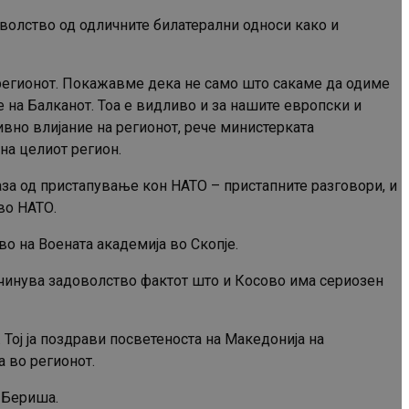
волство од одличните билатерални односи како и
 регионот. Покажавме дека не само што сакаме да одиме
е на Балканот. Тоа е видливо и за нашите европски и
ивно влијание на регионот, рече министерката
на целиот регион.
аза од пристапување кон НАТО – пристапните разговори, и
во НАТО.
о на Воената академија во Скопје.
ичинува задоволство фактот што и Косово има сериозен
 Тој ја поздрави посветеноста на Македонија на
а во регионот.
 Бериша.