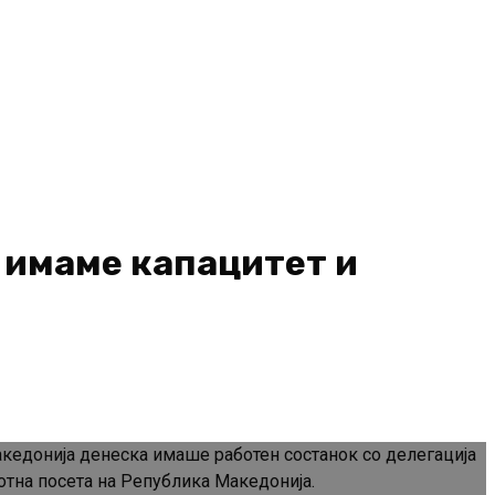
 имаме капацитет и
кедонија денеска имаше работен состанок со делегација
отна посета на Република Македонија.