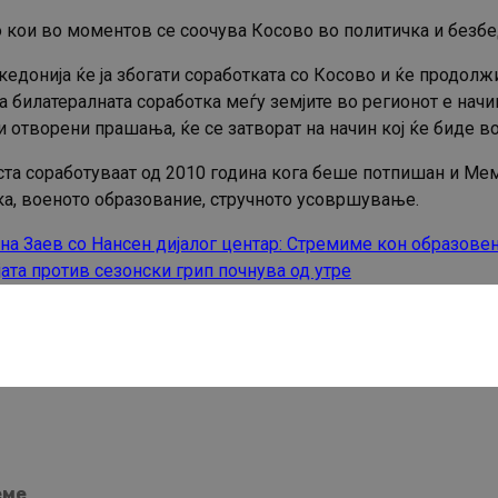
 кои во моментов се соочува Косово во политичка и безбе
едонија ќе ја збогати соработката со Косово и ќе продол
ка билатералната соработка меѓу земјите во регионот е нач
отворени прашања, ќе се затворат на начин кој ќе биде во
ста соработуваат од 2010 година кога беше потпишан и Мем
ка, военото образование, стручното усовршување.
на Заев со Нансен дијалог центар: Стремиме кон образовен
ата против сезонски грип почнува од утре
еме