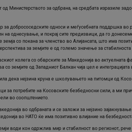
од Министерството за одбрана, на средбата изразиле задо
бор за добрососедските односи и меѓусебната поддршка во
ин на однесување, и покрај сите предизвици, да го донесем
 земја со покана за членство во Алијансата, што има позит
рспектива за земјите е од големо значење за стабилноста 
вскиот колега со обврските за Македонија во актуелната ф
а со земјите од Западниот Балкан чија цел е интеграцијата 
ила дека нејзина круна е школувањето на питомци од Косов
ци за потребите на Косовските безбедносни сили, а ми пр
вели во соопштението.
кедонија во одбраната и се заложи за нејзино зајакнување.
кедонија во НАТО ќе има позитивно влијание на безбедност
емји води кон одржлив мир и стабилност во регионот, рече