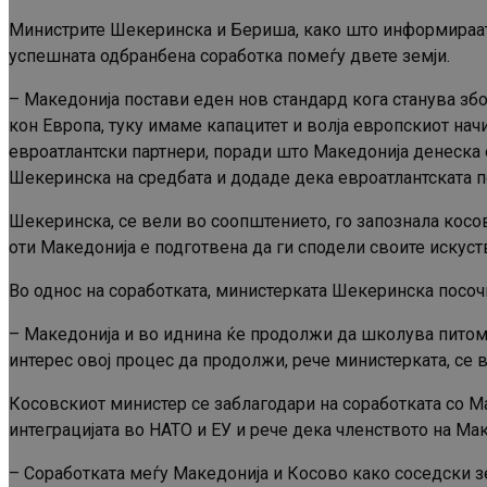
Министрите Шекеринска и Бериша, како што информираат 
успешната одбранбена соработка помеѓу двете земји.
– Македонија постави еден нов стандард кога станува з
кон Европа, туку имаме капацитет и волја европскиот нач
евроатлантски партнери, поради што Македонија денеска е
Шекеринска на средбата и додаде дека евроатлантската пе
Шекеринска, се вели во соопштението, го запознала косо
оти Македонија е подготвена да ги сподели своите искуств
Во однос на соработката, министерката Шекеринска посоч
– Македонија и во иднина ќе продолжи да школува питом
интерес овој процес да продолжи, рече министерката, се 
Косовскиот министер се заблагодари на соработката со Ма
интеграцијата во НАТО и ЕУ и рече дека членството на Ма
– Соработката меѓу Македонија и Косово како соседски з