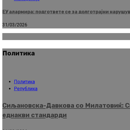
ЕУ алармира: подгответе се за долготрајни нарушу
31/03/2026
Политика
Политика
Република
Сиљановска-Давкова со Милатовиќ: Ск
еднакви стандарди