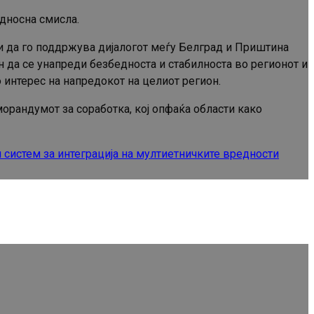
дносна смисла.
жи да го поддржува дијалогот меѓу Белград и Приштина
ин да се унапреди безбедноста и стабилноста во регионот и
 интерес на напредокот на целиот регион.
орандумот за соработка, кој опфаќа области како
 систем за интеграција на мултиетничките вредности