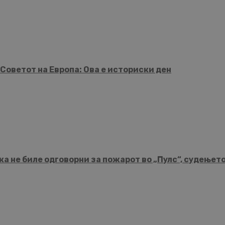
Советот на Европа: Ова е историски ден
а не биле одговорни за пожарот во „Пулс“, судењет