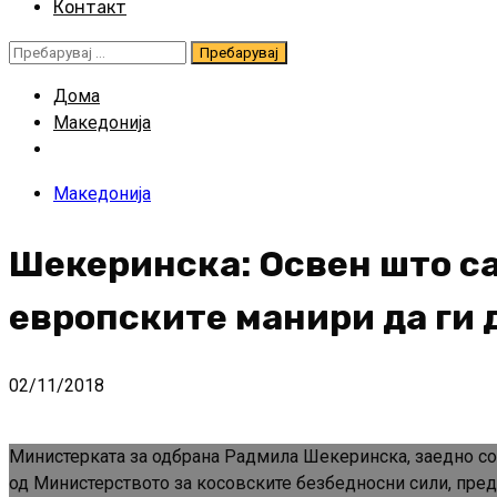
Контакт
Пребарувај
за:
Дома
Македонија
Македонија
Шекеринска: Освен што са
европските манири да ги 
02/11/2018
Министерката за одбрана Радмила Шекеринска, заедно со 
од Министерството за косовските безбедносни сили, пред