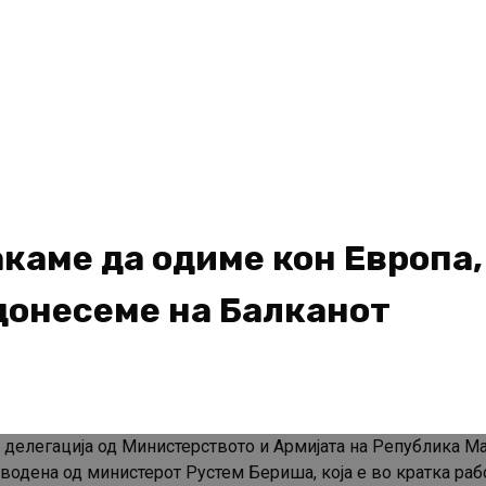
каме да одиме кон Европа,
донесеме на Балканот
делегација од Министерството и Армијата на Република Ма
водена од министерот Рустем Бериша, која е во кратка раб