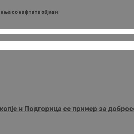
вања со нафтата објави
опје и Подгорица се пример за добросо