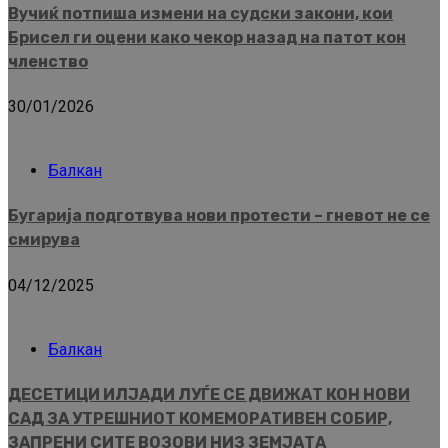
Вучиќ потпиша измени на судски закони, кои
Брисел ги оцени како чекор назад на патот кон
членство
30/01/2026
Балкан
Бугарија подготвува нови протести – гневот не се
смирува
04/12/2025
Балкан
ДЕСЕТИЦИ ИЛЈАДИ ЛУЃЕ СЕ ДВИЖАТ КОН НОВИ
САД ЗА УТРЕШНИОТ КОМЕМОРАТИВЕН СОБИР,
ЗАПРЕНИ СИТЕ ВОЗОВИ НИЗ ЗЕМЈАТА