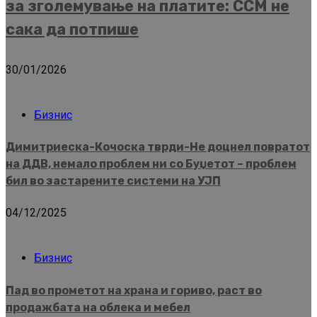
за зголемување на платите: ССМ не
сака да потпише
30/01/2026
Бизнис
Димитриеска-Кочоска тврди-Не доцнел повратот
на ДДВ, немало проблем ни со Буџетот – проблем
бил во застарените системи на УЈП
04/12/2025
Бизнис
Пад во прометот на храна и гориво, раст во
продажбата на облека и мебел