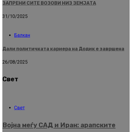
ЗАПРЕНИ СИТЕ ВОЗОВИ НИЗ ЗЕМЈАТА
31/10/2025
Балкан
Дали политичката кариера на Додик е завршена
26/08/2025
Свет
Свет
Војна меѓу САД и Иран: арапските