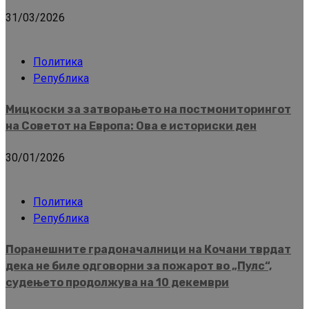
31/03/2026
Политика
Република
Мицкоски за затворањето на постмониторингот
на Советот на Европа: Ова е историски ден
30/01/2026
Политика
Република
Поранешните градоначалници на Кочани тврдат
дека не биле одговорни за пожарот во „Пулс“,
судењето продолжува на 10 декември