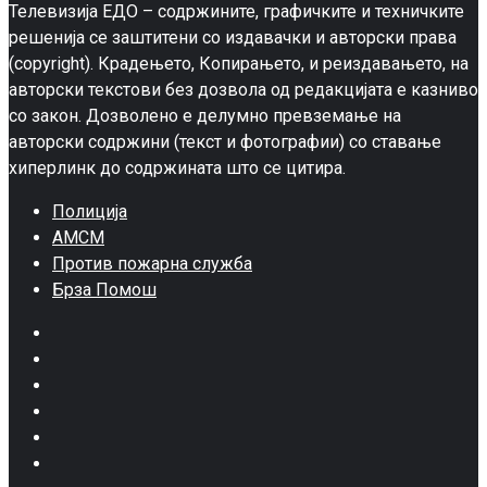
Телевизија ЕДО – содржините, графичките и техничките
решенија се заштитени со издавачки и авторски права
(copyright). Крадењето, Копирањето, и реиздавањето, на
авторски текстови без дозвола од редакцијата е казниво
со закон. Дозволено е делумно превземање на
авторски содржини (текст и фотографии) со ставање
хиперлинк до содржината што се цитира.
Полиција
АМСМ
Против пожарна служба
Брза Помош
Facebook
Twitter
Google
Plus
Instagram
Pinterest
Youtube