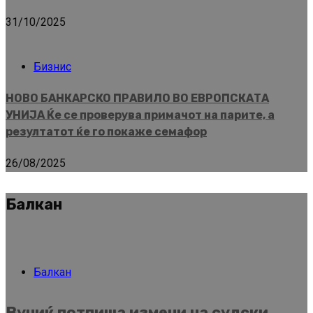
31/10/2025
Бизнис
НОВО БАНКАРСКО ПРАВИЛО ВО ЕВРОПСКАТА
УНИЈА Ќе се проверува примачот на парите, а
резултатот ќе го покаже семафор
26/08/2025
Балкан
Балкан
Вучиќ потпиша измени на судски