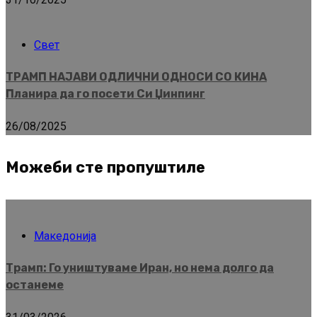
Свет
ТРАМП НАЈАВИ ОДЛИЧНИ ОДНОСИ СО КИНА
Планира да го посети Си Џинпинг
26/08/2025
Можеби сте пропуштиле
Македонија
Трамп: Го уништуваме Иран, но нема долго да
останеме