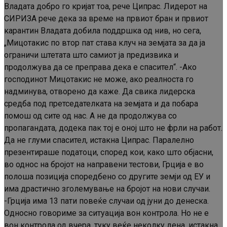
Владата добро го кријат тоа, рече Ципрас. Лидерот на
СИРИЗА рече дека за време на првиот бран и првиот
карантин Владата добила поддршка од нив, но сега,
„Мицотакис по втор пат става клуч на земјата за да ја
ограничи штетата што самиот ја предизвика и
продолжува да се преправа дека е спасител“. -Ако
господинот Мицотакис не може, ако реалноста го
надминува, отворено да каже. Да свика лидерска
средба под претседателката на земјата и да побара
помош од сите од нас. А не да продолжува со
пропагандата, додека пак тој е оној што не фрли на работ.
Да не глуми спасител, истакна Ципрас. Паралелно
презентираше податоци, според кои, како што објасни,
во однос на бројот на направени тестови, Грција е во
полоша позиција споредбено со другите земји од ЕУ и
има драстично зголемување на бројот на нови случаи.
-Грција има 13 пати повеќе случаи од јуни до денеска.
Односно говориме за ситуација вон контрола. Но не е
вон контрола од вчера, туку веќе неколку дена, истакна