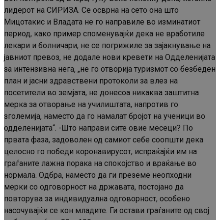
лидерот на СИРИЗА. Се осврна на сето она што
Мицотакис и Владата не го направиле во изминатиот
период, како пример споменувајќи дека не вработиле
лекари и болничари, не се погрижиле за зајакнување на
јавниот превоз, не додале нови кревети на Одделенијата
за интензивна нега, „не го отворија туризмот со безбеден
план и јасни здравствени протоколи за влез на
посетители во земјата, не донесоа никаква заштитна
мерка за отворање на училиштата, напротив го
зголемија, наместо да го намалат бројот на ученици во
одделенијата“. -Што направи сите овие месеци? По
првата фаза, задоволен од самиот себе соопшти дека
целосно го победи коронавирусот, испраќајќи им на
граѓаните лажна порака на спокојство и враќање во
нормала. Одбра, наместо да ги преземе неопходни
мерки со одговорност на државата, постојано да
повторува за индивидуална одговорност, особено
насочувајќи се кон младите. Ги остави граѓаните од свој