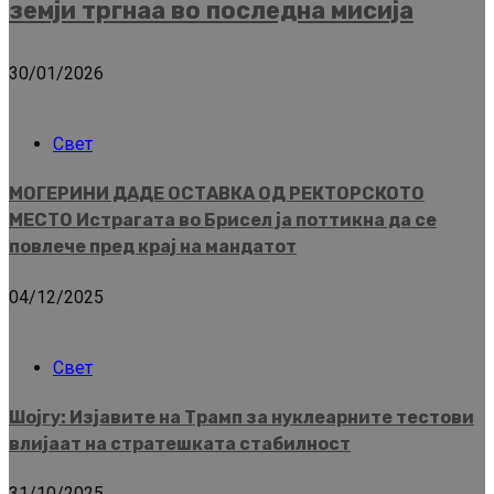
земји тргнаа во последна мисија
30/01/2026
Свет
МОГЕРИНИ ДАДЕ ОСТАВКА ОД РЕКТОРСКОТО
МЕСТО Истрагата во Брисел ја поттикна да се
повлече пред крај на мандатот
04/12/2025
Свет
Шојгу: Изјавите на Трамп за нуклеарните тестови
влијаат на стратешката стабилност
31/10/2025