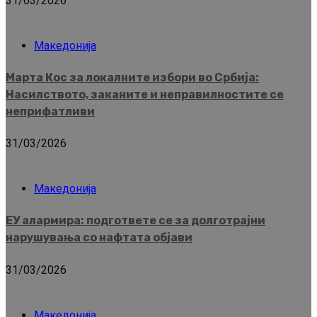
31/03/2026
Македонија
Марта Кос за локалните избори во Србија:
Насилството, заканите и неправилностите се
неприфатливи
31/03/2026
Македонија
ЕУ алармира: подгответе се за долготрајни
нарушувања со нафтата објави
31/03/2026
Македонија