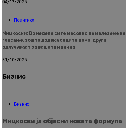
04/12/2025
Политика
Мицкоски: Во недела сите масовно да излеземе на
гласање, зошто додека седите дома, други
одлучуваат за вашата иднина
31/10/2025
Бизнис
Бизнис
Мицкоски ја објасни новата формула