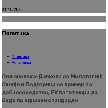
31/10/2025
Политика
Политика
Република
Сиљановска-Давкова со Милатовиќ:
Скопје и Подгорица се пример за
добрососедство, ЕУ патот мора да
биде по еднакви стандарди