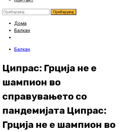
Пребарувај
за:
Дома
Балкан
Балкан
Ципрас: Грција не е
шампион во
справувањето со
пандемијата Ципрас:
Грција не е шампион во