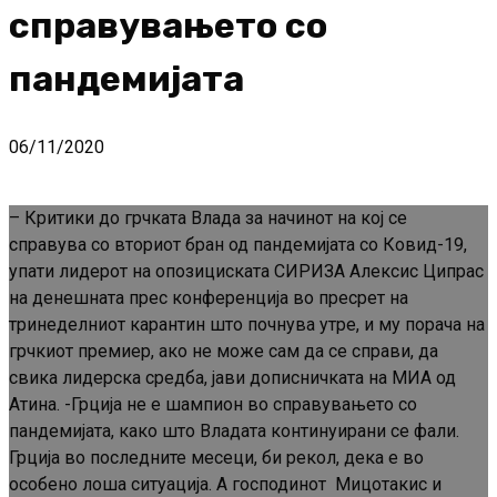
справувањето со
пандемијата
06/11/2020
– Критики до грчката Влада за начинот на кој се
справува со вториот бран од пандемијата со Ковид-19,
упати лидерот на опозициската СИРИЗА Алексис Ципрас
на денешната прес конференција во пресрет на
тринеделниот карантин што почнува утре, и му порача на
грчкиот премиер, ако не може сам да се справи, да
свика лидерска средба, јави дописничката на МИА од
Атина. -Грција не е шампион во справувањето со
пандемијата, како што Владата континуирани се фали.
Грција во последните месеци, би рекол, дека е во
особено лоша ситуација. А господинот Мицотакис и