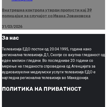
Внатрешна контрола утврди пропусти кај 39
полицајци за случајот со Ивана Јовановска
31/03/2026
За нас
Телевизија ЕДО постои од 20.04.1995, година како
регионална телевизија Д1, Скопје со вкупна гледаност од
еден милион гледачи. Во последниве 20 години со
мерење на гледаноста спроведена од Агенцијата за
аудиовизуелни медиумски услуги телевизија ЕДО е
најгледна регионална телевизија во Македонија.
ПОЛИТИКА НА ПРИВАТНОСТ