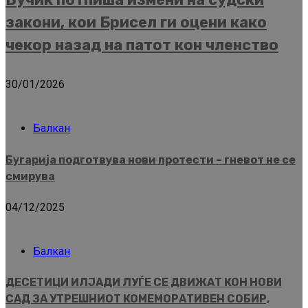
закони, кои Брисел ги оцени како
чекор назад на патот кон членство
30/01/2026
Балкан
Бугарија подготвува нови протести – гневот не се
смирува
04/12/2025
Балкан
ДЕСЕТИЦИ ИЛЈАДИ ЛУЃЕ СЕ ДВИЖАТ КОН НОВИ
САД ЗА УТРЕШНИОТ КОМЕМОРАТИВЕН СОБИР,