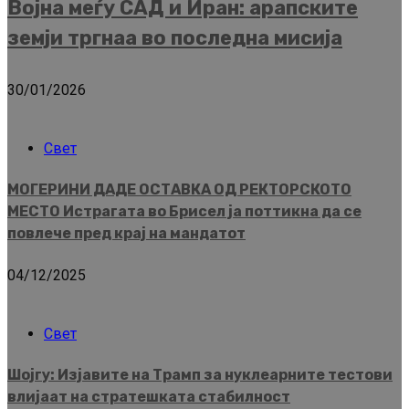
Војна меѓу САД и Иран: арапските
земји тргнаа во последна мисија
30/01/2026
Свет
МОГЕРИНИ ДАДЕ ОСТАВКА ОД РЕКТОРСКОТО
МЕСТО Истрагата во Брисел ја поттикна да се
повлече пред крај на мандатот
04/12/2025
Свет
Шојгу: Изјавите на Трамп за нуклеарните тестови
влијаат на стратешката стабилност