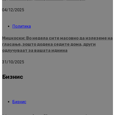
04/12/2025
Политика
Мицкоски: Во недела сите масовно да излеземе на
гласање, зошто додека седите дома, други
одлучуваат за вашата иднина
31/10/2025
Бизнис
Бизнис