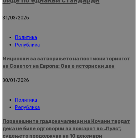
биде по еднакви стандарди
31/03/2026
Политика
Република
Мицкоски за затворањето на постмониторингот
на Советот на Европа: Ова е историски ден
30/01/2026
Политика
Република
Поранешните градоначалници на Кочани тврдат
дека не биле одговорни за пожарот во „Пулс“,
судењето продолжува на 10 декември