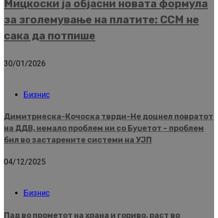
Мицкоски ја објасни новата формула
за зголемување на платите: ССМ не
сака да потпише
30/01/2026
Бизнис
Димитриеска-Кочоска тврди-Не доцнел повратот
на ДДВ, немало проблем ни со Буџетот – проблем
бил во застарените системи на УЈП
04/12/2025
Бизнис
Пад во прометот на храна и гориво, раст во