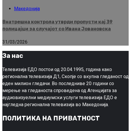
Македонија
Внатрешна контрола утврди пропусти кај 39
полицајци за случајот со Ивана Јовановска
31/03/2026
За нас
Телевизија ЕДО постои од 20.04.1995, година како
регионална телевизија Д1, Скопје со вкупна гледаност од
еден милион гледачи. Во последниве 20 години со
мерење на гледаноста спроведена од Агенцијата за
аудиовизуелни медиумски услуги телевизија ЕДО е
најгледна регионална телевизија во Македонија.
ПОЛИТИКА НА ПРИВАТНОСТ