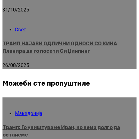
31/10/2025
Свет
ТРАМП НАЈАВИ ОДЛИЧНИ ОДНОСИ СО КИНА
Планира да го посети Си Џинпинг
26/08/2025
Можеби сте пропуштиле
Македонија
Трамп: Го уништуваме Иран, но нема долго да
останеме