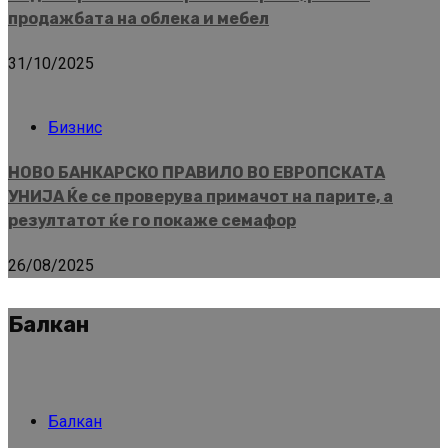
продажбата на облека и мебел
31/10/2025
Бизнис
НОВО БАНКАРСКО ПРАВИЛО ВО ЕВРОПСКАТА
УНИЈА Ќе се проверува примачот на парите, а
резултатот ќе го покаже семафор
26/08/2025
Балкан
Балкан