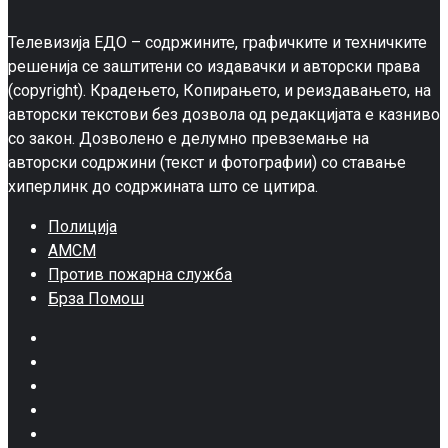
Телевизија ЕДО – содржините, графичките и техничките
решенија се заштитени со издавачки и авторски права
(copyright). Крадењето, Копирањето, и реиздавањето, на
авторски текстови без дозвола од редакцијата е казниво
со закон. Дозволено е делумно превземање на
авторски содржини (текст и фотографии) со ставање
хиперлинк до содржината што се цитира.
Полиција
АМСМ
Против пожарна служба
Брза Помош
Facebook
Twitter
Google
Plus
Instagram
Pinterest