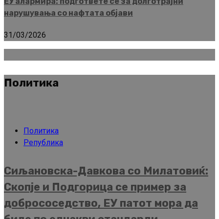
ЕУ алармира: подгответе се за долготрајни
нарушувања со нафтата објави
31/03/2026
Политика
Политика
Република
Сиљановска-Давкова со Милатовиќ:
Скопје и Подгорица се пример за
добрососедство, ЕУ патот мора да