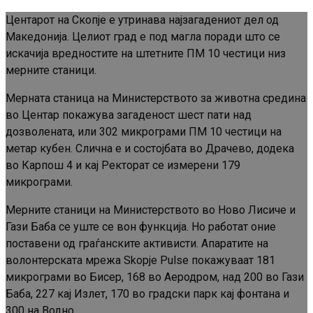
Центарот на Скопје е утринава најзагадениот дел од
Македонија. Целиот град е под магла поради што се
искачија вредностите на штетните ПМ 10 честици низ
мерните станици.
Мерната станица на Министерството за животна средина
во Центар покажува загаденост шест пати над
дозволената, или 302 микрограми ПМ 10 честици на
метар кубен. Слична е и состојбата во Драчево, додека
во Карпош 4 и кај Ректорат се измерени 179
микрограми.
Мерните станици на Министерството во Ново Лисиче и
Гази Баба се уште се вон функција. Но работат оние
поставени од граѓанските активисти. Апаратите на
волонтерската мрежа Skopje Pulse покажуваат 181
микрограми во Бисер, 168 во Аеродром, над 200 во Гази
Баба, 227 кај Излет, 170 во градски парк кај фонтана и
300 на Водно.