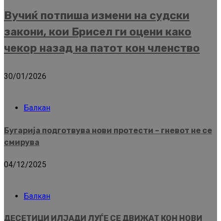
Вучиќ потпиша измени на судски
закони, кои Брисел ги оцени како
чекор назад на патот кон членство
30/01/2026
Балкан
Бугарија подготвува нови протести – гневот не се
смирува
04/12/2025
Балкан
ДЕСЕТИЦИ ИЛЈАДИ ЛУЃЕ СЕ ДВИЖАТ КОН НОВИ