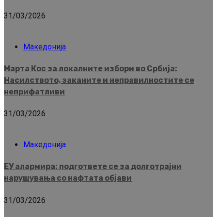
31/03/2026
Македонија
Марта Кос за локалните избори во Србија:
Насилството, заканите и неправилностите се
неприфатливи
31/03/2026
Македонија
ЕУ алармира: подгответе се за долготрајни
нарушувања со нафтата објави
31/03/2026