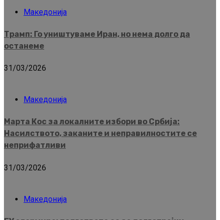
Македонија
Трамп: Го уништуваме Иран, но нема долго да
останеме
31/03/2026
Македонија
Марта Кос за локалните избори во Србија:
Насилството, заканите и неправилностите се
неприфатливи
31/03/2026
Македонија