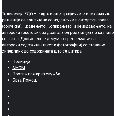
Телевизија ЕДО – содржините, графичките и техничките
решенија се заштитени со издавачки и авторски права
(copyright). Крадењето, Копирањето, и реиздавањето, на
авторски текстови без дозвола од редакцијата е казниво
со закон. Дозволено е делумно превземање на
авторски содржини (текст и фотографии) со ставање
хиперлинк до содржината што се цитира.
Полиција
АМСМ
Против пожарна служба
Брза Помош
Facebook
Twitter
Google
Plus
Instagram
Pinterest