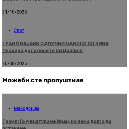
31/10/2025
Свет
ТРАМП НАЈАВИ ОДЛИЧНИ ОДНОСИ СО КИНА
Планира да го посети Си Џинпинг
26/08/2025
Можеби сте пропуштиле
Македонија
Трамп: Го уништуваме Иран, но нема долго да
останеме