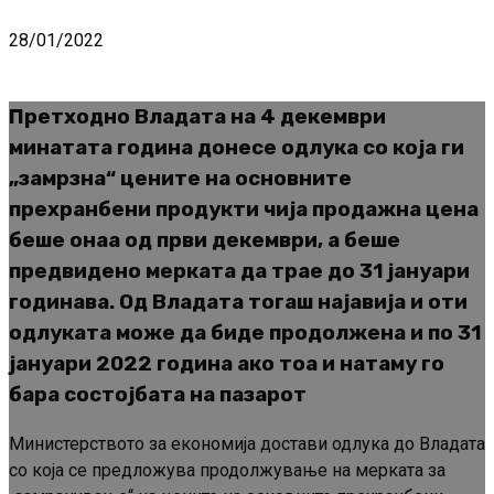
28/01/2022
Претходно Владата на 4 декември
минатата година донесе одлука со која ги
„замрзна“ цените на основните
прехранбени продукти чија продажна цена
беше онаа од први декември, а беше
предвидено мерката да трае до 31 јануари
годинава. Од Владата тогаш најавија и оти
одлуката може да биде продолжена и по 31
јануари 2022 година ако тоа и натаму го
бара состојбата на пазарот
Министерството за економија достави одлука до Владата
со која се предложува продолжување на мерката за