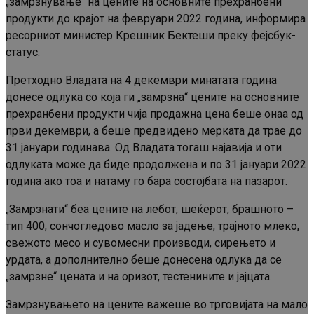
„замрзнување“ на цените на основните прехранбени
продукти до крајот на февруари 2022 година, информира
ресорниот министер Крешник Бектеши преку фејсбук-
статус.
Претходно Владата на 4 декември минатата година
донесе одлука со која ги „замрзна“ цените на основните
прехранбени продукти чија продажна цена беше онаа од
први декември, а беше предвидено мерката да трае до
31 јануари годинава. Од Владата тогаш најавија и оти
одлуката може да биде продолжена и по 31 јануари 2022
година ако тоа и натаму го бара состојбата на пазарот.
„Замрзнати“ беа цените на лебот, шеќерот, брашното –
тип 400, сончогледово масло за јадење, трајното млеко,
свежото месо и сувомесни производи, сирењето и
урдата, а дополнително беше донесена одлука да се
„замрзне“ цената и на оризот, тестенините и јајцата.
Замрзнувањето на цените важеше во трговијата на мало