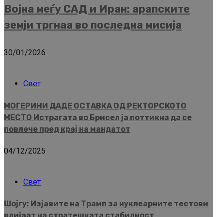
Војна меѓу САД и Иран: арапските
земји тргнаа во последна мисија
30/01/2026
Свет
МОГЕРИНИ ДАДЕ ОСТАВКА ОД РЕКТОРСКОТО
МЕСТО Истрагата во Брисел ја поттикна да се
повлече пред крај на мандатот
04/12/2025
Свет
Шојгу: Изјавите на Трамп за нуклеарните тестови
влијаат на стратешката стабилност