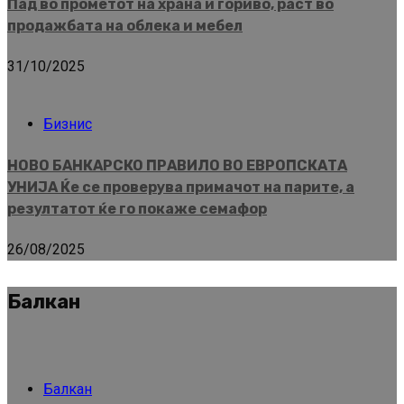
Пад во прометот на храна и гориво, раст во
продажбата на облека и мебел
31/10/2025
Бизнис
НОВО БАНКАРСКО ПРАВИЛО ВО ЕВРОПСКАТА
УНИЈА Ќе се проверува примачот на парите, а
резултатот ќе го покаже семафор
26/08/2025
Балкан
Балкан