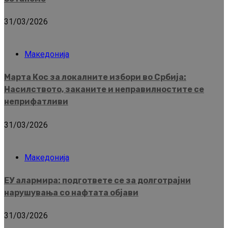
31/03/2026
Македонија
Марта Кос за локалните избори во Србија:
Насилството, заканите и неправилностите се
неприфатливи
31/03/2026
Македонија
ЕУ алармира: подгответе се за долготрајни
нарушувања со нафтата објави
31/03/2026