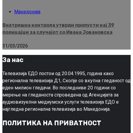
Македонија
Внатрешна контрола утврди пропусти кај 39
полицајци за случајот со Ивана Јовановска
31/03/2026
За нас
Телевизија ЕДО постои од 20.04.1995, година како
регионална телевизија Д1, Скопје со вкупна гледаност од
еден милион гледачи. Во последниве 20 години со
мерење на гледаноста спроведена од Агенцијата за
аудиовизуелни медиумски услуги телевизија ЕДО е
најгледна регионална телевизија во Македонија.
ПОЛИТИКА НА ПРИВАТНОСТ