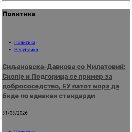
Политика
Политика
Република
Сиљановска-Давкова со Милатовиќ:
Скопје и Подгорица се пример за
добрососедство, ЕУ патот мора да
биде по еднакви стандарди
31/03/2026
Политика