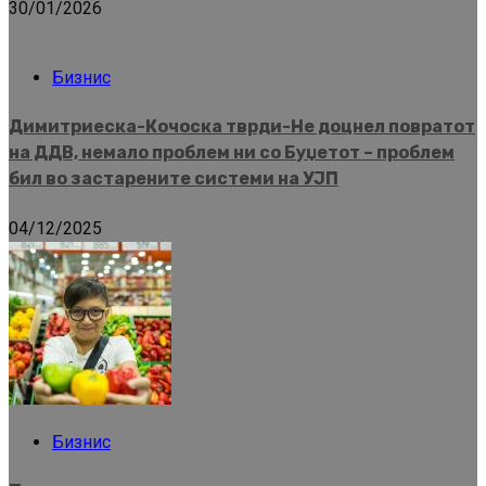
30/01/2026
Бизнис
Димитриеска-Кочоска тврди-Не доцнел повратот
на ДДВ, немало проблем ни со Буџетот – проблем
бил во застарените системи на УЈП
04/12/2025
Бизнис