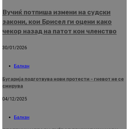
Вучиќ потпиша измени на судски
закони, кои Брисел ги оцени како
чекор назад на патот кон членство
30/01/2026
Балкан
Бугарија подготвува нови протести – гневот не се
смирува
04/12/2025
Балкан