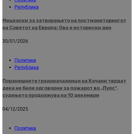
Република
Мицкоски за затворањето на постмониторингот
на Советот на Европа: Ова е историски ден
30/01/2026
Политика
Република
Поранешните градоначалници на Кочани тврдат
дека не биле одговорни за пожарот во „Пулс“,
судењето продолжува на 10 декември
04/12/2025
Политика