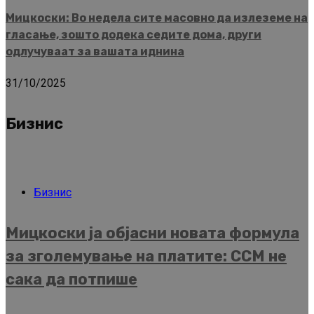
Мицкоски: Во недела сите масовно да излеземе на
гласање, зошто додека седите дома, други
одлучуваат за вашата иднина
31/10/2025
Бизнис
Бизнис
Мицкоски ја објасни новата формула
за зголемување на платите: ССМ не
сака да потпише