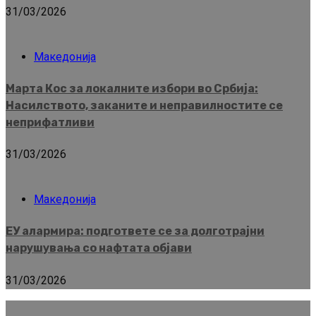
31/03/2026
Македонија
Марта Кос за локалните избори во Србија:
Насилството, заканите и неправилностите се
неприфатливи
31/03/2026
Македонија
ЕУ алармира: подгответе се за долготрајни
нарушувања со нафтата објави
31/03/2026