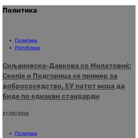
Политика
Политика
Република
Сиљановска-Давкова со Милатовиќ:
Скопје и Подгорица се пример за
добрососедство, ЕУ патот мора да
биде по еднакви стандарди
31/03/2026
Политика