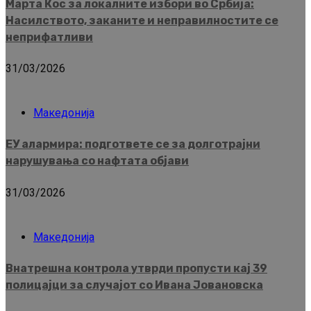
Марта Кос за локалните избори во Србија:
Насилството, заканите и неправилностите се
неприфатливи
31/03/2026
Македонија
ЕУ алармира: подгответе се за долготрајни
нарушувања со нафтата објави
31/03/2026
Македонија
Внатрешна контрола утврди пропусти кај 39
полицајци за случајот со Ивана Јовановска