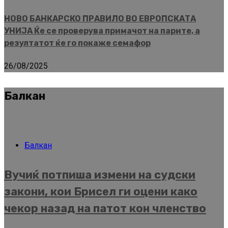
НОВО БАНКАРСКО ПРАВИЛО ВО ЕВРОПСКАТА
УНИЈА Ќе се проверува примачот на парите, а
резултатот ќе го покаже семафор
26/08/2025
Балкан
Балкан
Вучиќ потпиша измени на судски
закони, кои Брисел ги оцени како
чекор назад на патот кон членство