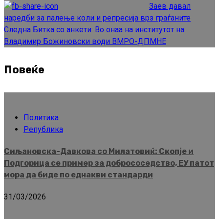
Reading
Заев давал
наредби за палење коли и репресија врз граѓаните
Следна
Битка со анкети: Во онаа на институтот на
Владимир Божиновски води ВМРО-ДПМНЕ
Повеќе
Политика
Република
Сиљановска-Давкова со Милатовиќ: Скопје и
Подгорица се пример за добрососедство, ЕУ патот
мора да биде по еднакви стандарди
31/03/2026