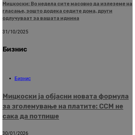
Мицкоски: Во недела сите масовно да излеземе на
гласање, зошто додека седите дома, други
одлучуваат за вашата иднина
31/10/2025
Бизнис
Бизнис
Мицкоски ја објасни новата формула
за зголемување на платите: ССМ не
сака да потпише
30/01/2026