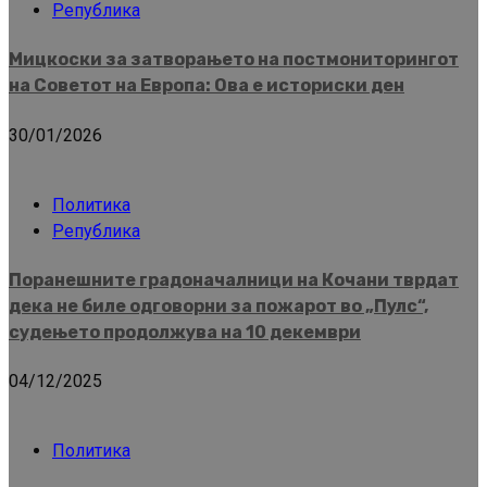
Република
Мицкоски за затворањето на постмониторингот
на Советот на Европа: Ова е историски ден
30/01/2026
Политика
Република
Поранешните градоначалници на Кочани тврдат
дека не биле одговорни за пожарот во „Пулс“,
судењето продолжува на 10 декември
04/12/2025
Политика