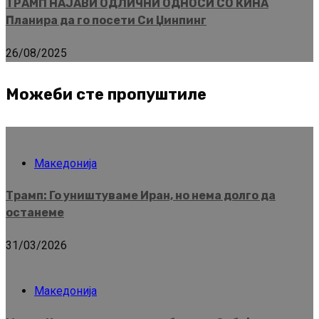
ТРАМП НАЈАВИ ОДЛИЧНИ ОДНОСИ СО КИНА
Планира да го посети Си Џинпинг
26/08/2025
Можеби сте пропуштиле
Македонија
Трамп: Го уништуваме Иран, но нема долго да
останеме
31/03/2026
Македонија