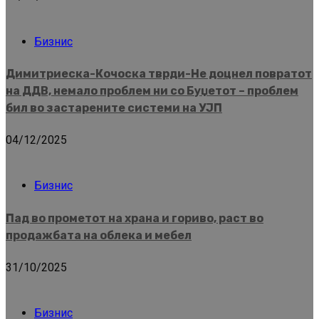
Бизнис
Димитриеска-Кочоска тврди-Не доцнел повратот
на ДДВ, немало проблем ни со Буџетот – проблем
бил во застарените системи на УЈП
04/12/2025
Бизнис
Пад во прометот на храна и гориво, раст во
продажбата на облека и мебел
31/10/2025
Бизнис