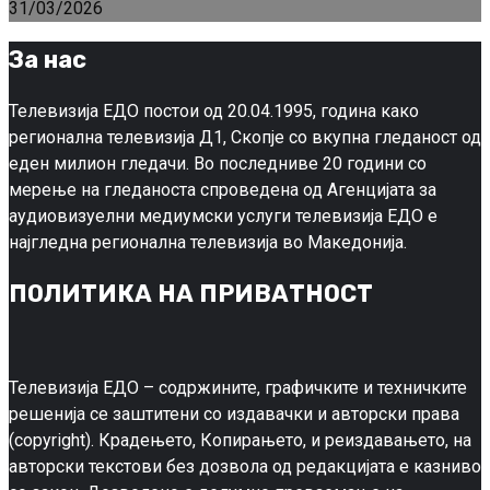
31/03/2026
За нас
Телевизија ЕДО постои од 20.04.1995, година како
регионална телевизија Д1, Скопје со вкупна гледаност од
еден милион гледачи. Во последниве 20 години со
мерење на гледаноста спроведена од Агенцијата за
аудиовизуелни медиумски услуги телевизија ЕДО е
најгледна регионална телевизија во Македонија.
ПОЛИТИКА НА ПРИВАТНОСТ
Телевизија ЕДО – содржините, графичките и техничките
решенија се заштитени со издавачки и авторски права
(copyright). Крадењето, Копирањето, и реиздавањето, на
авторски текстови без дозвола од редакцијата е казниво