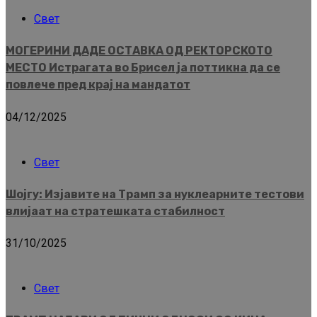
Свет
МОГЕРИНИ ДАДЕ ОСТАВКА ОД РЕКТОРСКОТО
МЕСТО Истрагата во Брисел ја поттикна да се
повлече пред крај на мандатот
04/12/2025
Свет
Шојгу: Изјавите на Трамп за нуклеарните тестови
влијаат на стратешката стабилност
31/10/2025
Свет