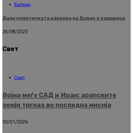
Балкан
Дали политичката кариера на Додик е завршена
26/08/2025
Свет
Свет
Војна меѓу САД и Иран: арапските
земји тргнаа во последна мисија
30/01/2026