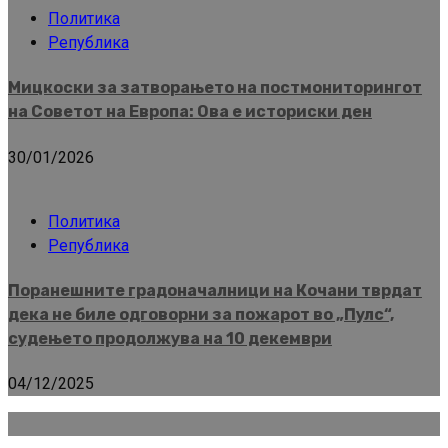
Политика
Република
Мицкоски за затворањето на постмониторингот
на Советот на Европа: Ова е историски ден
30/01/2026
Политика
Република
Поранешните градоначалници на Кочани тврдат
дека не биле одговорни за пожарот во „Пулс“,
судењето продолжува на 10 декември
04/12/2025