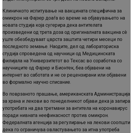
Клиничкото испитување на вакцината специфична за
омикрон на Фајзер доаѓа во време на објавувањето на
новата студија која сугерира дека антителата
произведени од трета доза од оригиналната вакцина сè
уште обезбедуваат цврста заштита четири месеци по
последното земање. Наодите, дел од лабораториска
студија спроведена од научници од Медицинската
филијала на Универзитетот во Тексас во соработка со
научниците од Фајзер и Бионтек, беа објавени на
интернет во саботата и не се рецензирани или објавени
во формално научно списание.
Во поврзаното прашање, американската Администрација
за храна и лекови во понеделникот објави дека ја запира
употребата на два третмани за антитела на коронавирус
поради нивната неефикасност против омикрон.
Федералната агенција за регулирање на лекови соопшти
дека го ограничува овластувањето за итна употреба