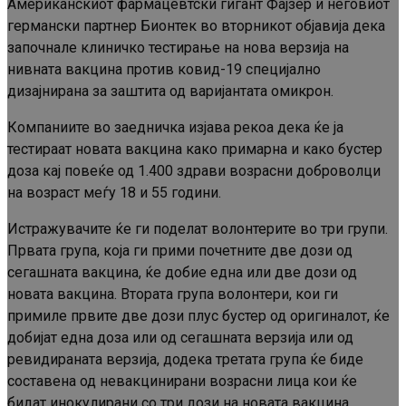
Американскиот фармацевтски гигант Фајзер и неговиот
германски партнер Бионтек во вторникот објавија дека
започнале клиничко тестирање на нова верзија на
нивната вакцина против ковид-19 специјално
дизајнирана за заштита од варијантата омикрон.
Компаниите во заедничка изјава рекоа дека ќе ја
тестираат новата вакцина како примарна и како бустер
доза кај повеќе од 1.400 здрави возрасни доброволци
на возраст меѓу 18 и 55 години.
Истражувачите ќе ги поделат волонтерите во три групи.
Првата група, која ги прими почетните две дози од
сегашната вакцина, ќе добие една или две дози од
новата вакцина. Втората група волонтери, кои ги
примиле првите две дози плус бустер од оригиналот, ќе
добијат една доза или од сегашната верзија или од
ревидираната верзија, додека третата група ќе биде
составена од невакцинирани возрасни лица кои ќе
бидат инокулирани со три дози на новата вакцина.