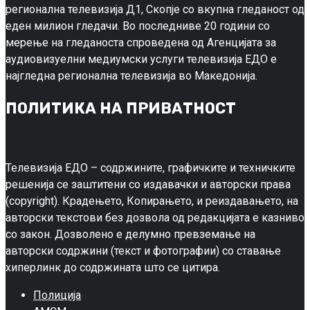
регионална телевизија Д1, Скопје со вкупна гледаност од
еден милион гледачи. Во последниве 20 години со
мерење на гледаноста спроведена од Агенцијата за
аудиовизуелни медиумски услуги телевизија ЕДО е
најгледна регионална телевизија во Македонија.
ПОЛИТИКА НА ПРИВАТНОСТ
Телевизија ЕДО – содржините, графичките и техничките
решенија се заштитени со издавачки и авторски права
(copyright). Крадењето, Копирањето, и реиздавањето, на
авторски текстови без дозвола од редакцијата е казниво
со закон. Дозволено е делумно превземање на
авторски содржини (текст и фотографии) со ставање
хиперлинк до содржината што се цитира.
Полиција