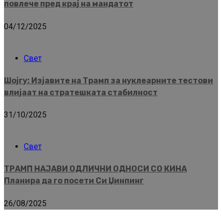
повлече пред крај на мандатот
04/12/2025
Свет
Шојгу: Изјавите на Трамп за нуклеарните тестови
влијаат на стратешката стабилност
31/10/2025
Свет
ТРАМП НАЈАВИ ОДЛИЧНИ ОДНОСИ СО КИНА
Планира да го посети Си Џинпинг
26/08/2025