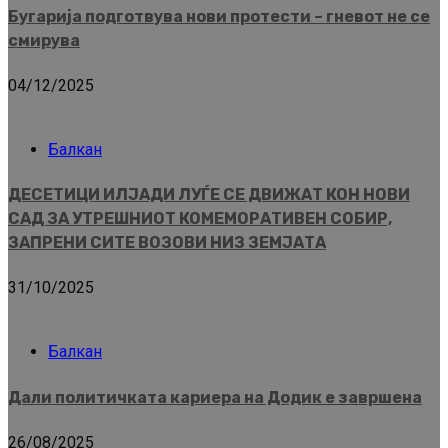
Бугарија подготвува нови протести – гневот не се
смирува
04/12/2025
Балкан
ДЕСЕТИЦИ ИЛЈАДИ ЛУЃЕ СЕ ДВИЖАТ КОН НОВИ
САД ЗА УТРЕШНИОТ КОМЕМОРАТИВЕН СОБИР,
ЗАПРЕНИ СИТЕ ВОЗОВИ НИЗ ЗЕМЈАТА
31/10/2025
Балкан
Дали политичката кариера на Додик е завршена
26/08/2025