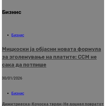
Бизнис
Бизнис
Мицкоски ја објасни новата формула
за зголемување на платите: ССМ не
сака да потпише
30/01/2026
Бизнис
Димитриеска-Кочоска тврди-Не доцнел повратот