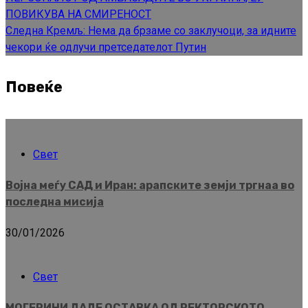
ПОВИКУВА НА СМИРЕНОСТ
Следна
Кремљ: Нема да брзаме со заклучоци, за идните
чекори ќе одлучи претседателот Путин
Повеќе
Свет
Војна меѓу САД и Иран: арапските земји тргнаа во
последна мисија
30/01/2026
Свет
МОГЕРИНИ ДАДЕ ОСТАВКА ОД РЕКТОРСКОТО