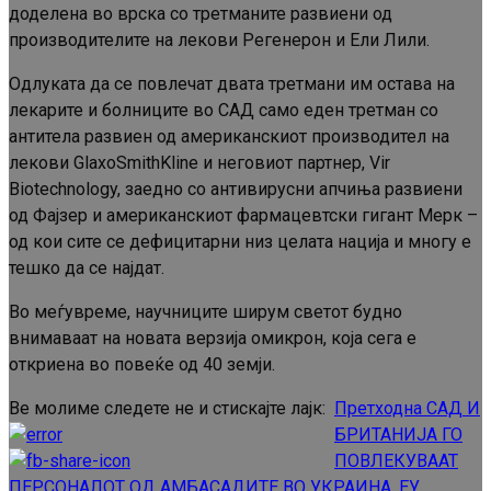
доделена во врска со третманите развиени од
производителите на лекови Регенерон и Ели Лили.
Одлуката да се повлечат двата третмани им остава на
лекарите и болниците во САД само еден третман со
антитела развиен од американскиот производител на
лекови GlaxoSmithKline и неговиот партнер, Vir
Biotechnology, заедно со антивирусни апчиња развиени
од Фајзер и американскиот фармацевтски гигант Мерк –
од кои сите се дефицитарни низ целата нација и многу е
тешко да се најдат.
Во меѓувреме, научниците ширум светот будно
внимаваат на новата верзија омикрон, која сега е
откриена во повеќе од 40 земји.
Ве молиме следете не и стискајте лајк:
Претходна
САД И
Continue
БРИТАНИЈА ГО
Reading
ПОВЛЕКУВААТ
ПЕРСОНАЛОТ ОД АМБАСАДИТЕ ВО УКРАИНА, ЕУ