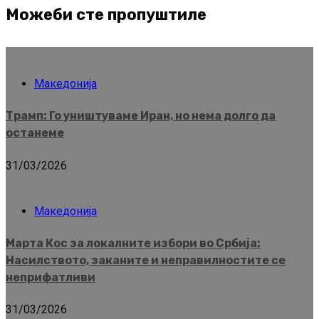
Можеби сте пропуштиле
Македонија
Трамп: Го уништуваме Иран, но нема долго да
останеме
31/03/2026
Македонија
Марта Кос за локалните избори во Србија:
Насилството, заканите и неправилностите се
неприфатливи
31/03/2026