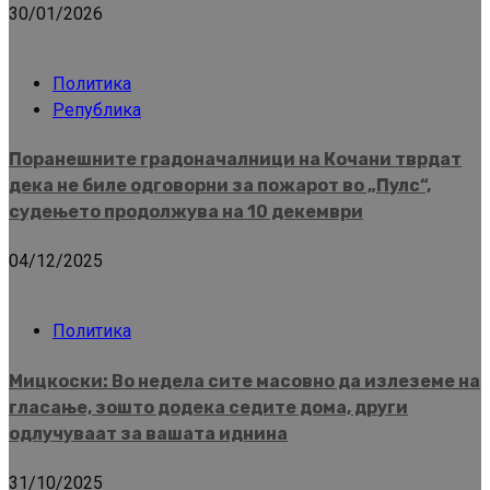
30/01/2026
Политика
Република
Поранешните градоначалници на Кочани тврдат
дека не биле одговорни за пожарот во „Пулс“,
судењето продолжува на 10 декември
04/12/2025
Политика
Мицкоски: Во недела сите масовно да излеземе на
гласање, зошто додека седите дома, други
одлучуваат за вашата иднина
31/10/2025