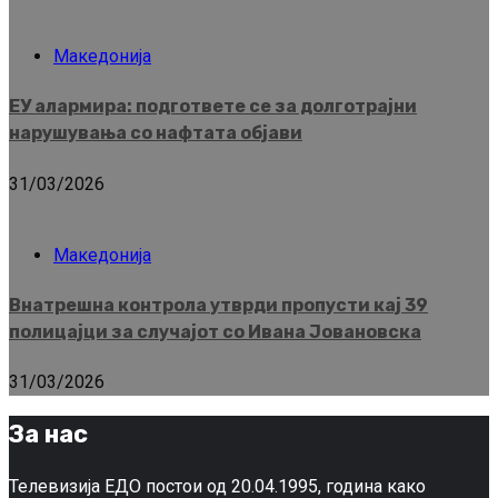
Македонија
ЕУ алармира: подгответе се за долготрајни
нарушувања со нафтата објави
31/03/2026
Македонија
Внатрешна контрола утврди пропусти кај 39
полицајци за случајот со Ивана Јовановска
31/03/2026
За нас
Телевизија ЕДО постои од 20.04.1995, година како