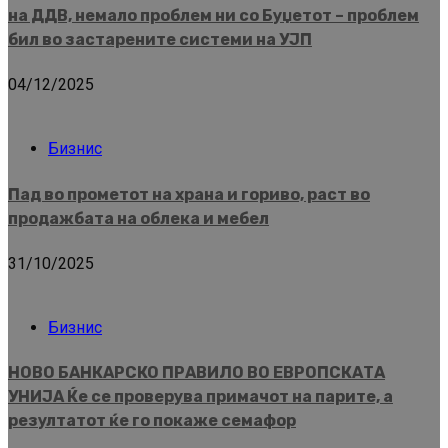
на ДДВ, немало проблем ни со Буџетот – проблем
бил во застарените системи на УЈП
04/12/2025
Бизнис
Пад во прометот на храна и гориво, раст во
продажбата на облека и мебел
31/10/2025
Бизнис
НОВО БАНКАРСКО ПРАВИЛО ВО ЕВРОПСКАТА
УНИЈА Ќе се проверува примачот на парите, а
резултатот ќе го покаже семафор