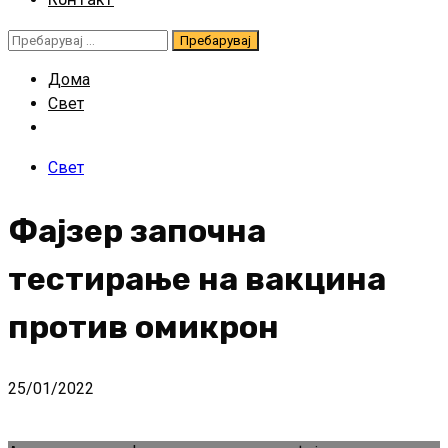
Пребарувај
за:
Дома
Свет
Свет
Фајзер започна
тестирање на вакцина
против омикрон
25/01/2022