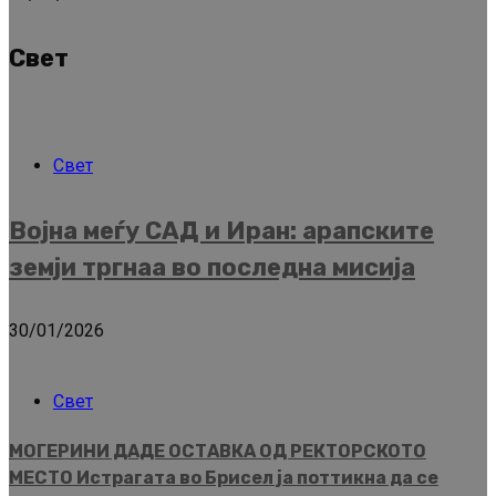
Свет
Свет
Војна меѓу САД и Иран: арапските
земји тргнаа во последна мисија
30/01/2026
Свет
МОГЕРИНИ ДАДЕ ОСТАВКА ОД РЕКТОРСКОТО
МЕСТО Истрагата во Брисел ја поттикна да се