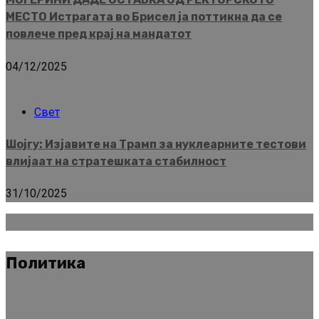
МЕСТО Истрагата во Брисел ја поттикна да се
повлече пред крај на мандатот
04/12/2025
Свет
Шојгу: Изјавите на Трамп за нуклеарните тестови
влијаат на стратешката стабилност
31/10/2025
Политика