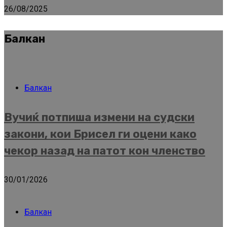
26/08/2025
Балкан
Балкан
Вучиќ потпиша измени на судски
закони, кои Брисел ги оцени како
чекор назад на патот кон членство
30/01/2026
Балкан