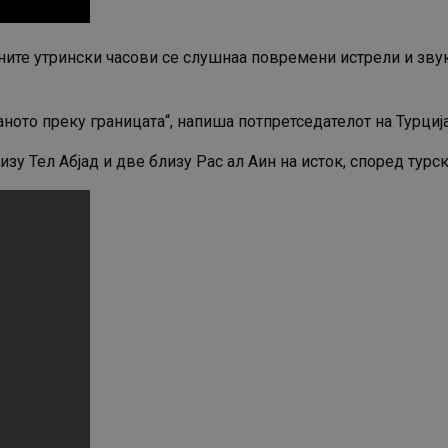
аните утрински часови се слушнаа повремени истрели и зву
то преку границата“, напиша потпретседателот на Турција 
лизу Тел Абјад и две близу Рас ал Аин на исток, според тур