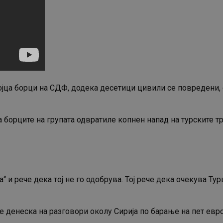
ојца борци на СДФ, додека десетици цивили се повредени, 
орците на групата одвратиле копнен напад на турските тру
“ и рече дека тој не го одобрува. Тој рече дека очекува Ту
е денеска на разговори околу Сирија по барање на пет евро