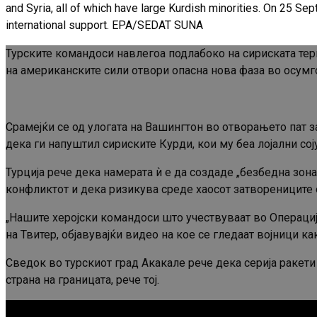
and Syria, all of which have large Kurdish minorities. On 25 S
international support. EPA/SEDAT SUNA
Турските командоси навлегоа подлабоко на сириската тер
на американските сили отвори опасна нова фаза во осум
Срамејќи се од улогата на Вашингтон во отворањето пат з
дека ги напуштил сириските Курди, кои му беа лојални со
Турција рече дека намерата ѝ е да создаде „безбедна зона
конфликтот и дека ризикува среде хаосот затворениците 
„Нашите херојски командоси што учествуваат во Операци
на Твитер, објавувајќи видео на кое се гледаат војници к
Сведок во турскиот град Акакале рече дека серија ракети
страна на границата, рече тој.