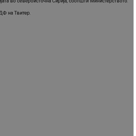
ијата во североисточна Сирија, соопшти Министерството.
ДФ на Твитер.