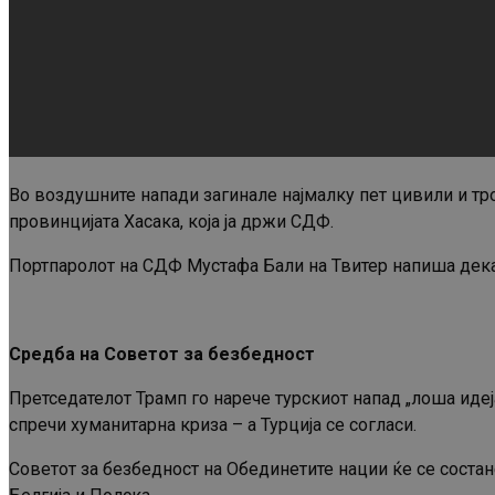
Во воздушните напади загинале најмалку пет цивили и тр
провинцијата Хасака, која ја држи СДФ.
Портпаролот на СДФ Мустафа Бали на Твитер напиша дека б
Средба на Советот за безбедност
Претседателот Трамп го нарече турскиот напад „лоша идеја
спречи хуманитарна криза – а Турција се согласи.
Советот за безбедност на Обединетите нации ќе се состан