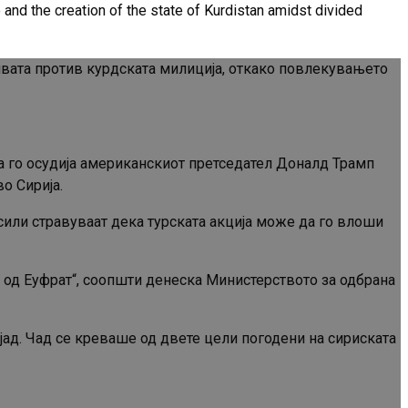
and the creation of the state of Kurdistan amidst divided
зивата против курдската милиција, откако повлекувањето
ја го осудија американскиот претседател Доналд Трамп
о Сирија.
 сили стравуваат дека турската акција може да го влоши
 од Еуфрат“, соопшти денеска Министерството за одбрана
јад. Чад се креваше од двете цели погодени на сириската