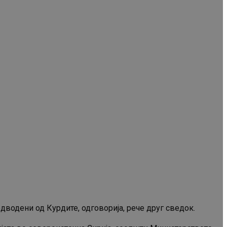
дводени од Курдите, одговорија, рече друг сведок.