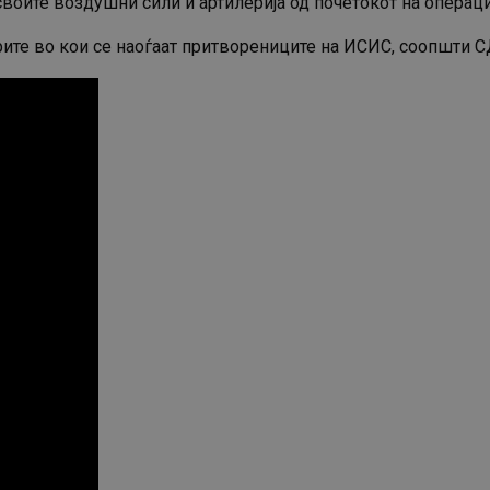
 своите воздушни сили и артилерија од почетокот на операц
ите во кои се наоѓаат притворениците на ИСИС, соопшти С