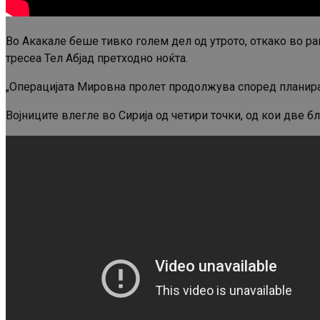
Во Акакале беше тивко голем дел од утрото, откако во р
тресеа Тел Абјад претходно ноќта.
„Операцијата Мировна пролет продолжува според планирано
Војниците влегле во Сирија од четири точки, од кои две б