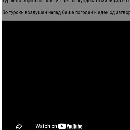
Турската војска погоди 181 цел на курдската милиција со
Во турски воздушен напад беше погоден и еден од затвор