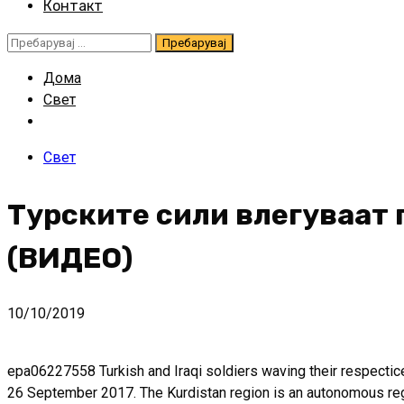
Контакт
Пребарувај
за:
Дома
Свет
Свет
Турските сили влегуваат 
(ВИДЕО)
10/10/2019
epa06227558 Turkish and Iraqi soldiers waving their respectice cou
26 September 2017. The Kurdistan region is an autonomous regio