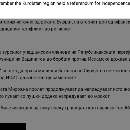
eptember the Kurdistan region held a referendum for independence 
иторија источно од реката Еуфрат, на вториот ден од офан
годишниот конфликт во регионот.
а турскиот упад, високи членови на Републиканската парти
јузници на Вашингтон во борбата против Исламска држава в
“ со цел да врати милиони бегалци во Сирија, но светските
од ИСИС да избегаат од камповите.
јата Мировна пролет продолжуваат да напредуваат источно
ако пукаат со пушки додека напредуваат во мракот.
 биле испукани од таму преку границата кон сириски Тел Аб