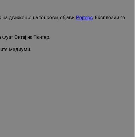
к на движење на тенкови, објави
Ројтерс
. Експлозии го
Фуат Октај на Твитер.
ските медиуми.