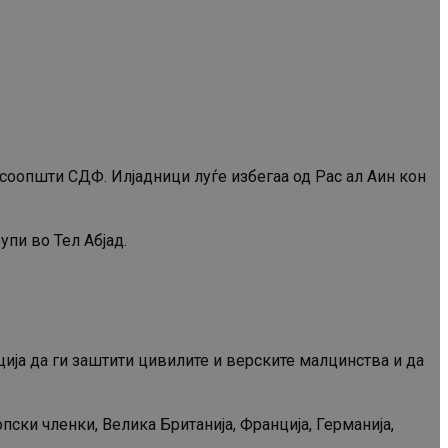
соопшти СДФ. Илјадници луѓе избегаа од Рас ал Аин кон
пи во Тел Абјад.
рција да ги заштити цивилите и верските малцинства и да
пски членки, Велика Британија, Франција, Германија,