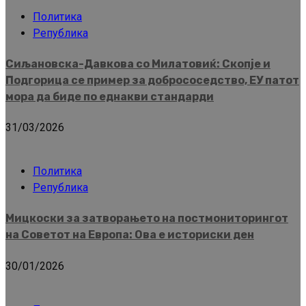
Политика
Република
Сиљановска-Давкова со Милатовиќ: Скопје и
Подгорица се пример за добрососедство, ЕУ патот
мора да биде по еднакви стандарди
31/03/2026
Политика
Република
Мицкоски за затворањето на постмониторингот
на Советот на Европа: Ова е историски ден
30/01/2026