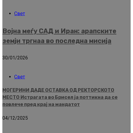
Свет
Војна меѓу САД и Иран: арапските
земји тргнаа во последна мисија
30/01/2026
Свет
МОГЕРИНИ ДАДЕ ОСТАВКА ОД РЕКТОРСКОТО
МЕСТО Истрагата во Брисел ја поттикна да се
повлече пред крај на мандатот
04/12/2025