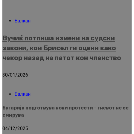
Балкан
Вучиќ потпиша измени на судски
закони, кои Брисел ги оцени како
чекор назад на патот кон членство
30/01/2026
Балкан
Бугарија подготвува нови протести – гневот не се
смирува
04/12/2025