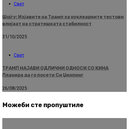
Свет
Шојгу: Изјавите на Трамп за нуклеарните тестови
влијаат на стратешката стабилност
31/10/2025
Свет
ТРАМП НАЈАВИ ОДЛИЧНИ ОДНОСИ СО КИНА
Планира да го посети Си Џинпинг
26/08/2025
Можеби сте пропуштиле