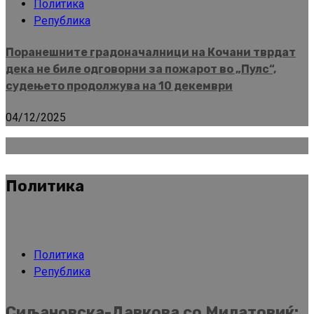
Политика
Република
Поранешните градоначалници на Кочани тврдат
дека не биле одговорни за пожарот во „Пулс“,
судењето продолжува на 10 декември
04/12/2025
Политика
Политика
Република
Сиљановска-Давкова со Милатовиќ: