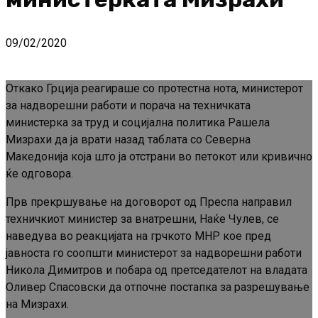
09/02/2020
Откако Грција реагираше со протестна нота, министерот
за надворешни работи и порача на техничката
министерка за труд и социјална политика Рашела
Мизрахи да ја врати назад таблата со Северна
Македонија која што ја отстрани во петокот или кривично
ќе одговора.
Прв прекршување на договорот од Преспа направил
техничкиот министер за внатрешни, Наќе Чулев, се
наведува во реакцијата на грчкото МНР кое пред
јавноста го соопшти министерот за надворешни работи
Никола Димитров и побара од претседателот на владата
Оливер Спасовски да отпочне постапка за разрешување
на Мизрахи.