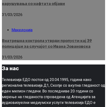
нарушувања со нафтата објави
31/03/2026
Македонија
Внатрешна контрола утврди пропусти кај 39
полицајци за случајот со Ивана Јовановска
31/03/2026
За нас
Телевизија ЕДО постои од 20.04.1995, година како
регионална телевизија Д1, Скопје со вкупна гледаност од
еден милион гледачи. Во последниве 20 години со
мерење на гледаноста спроведена од Агенцијата за
аудиовизуелни медиумски услуги телевизија ЕДО е