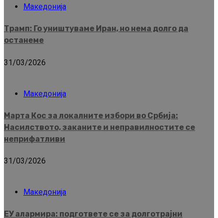
Македонија
Трамп: Го уништуваме Иран, но нема долго да
останеме
31/03/2026
Македонија
Марта Кос за локалните избори во Србија:
Насилството, заканите и неправилностите се
неприфатливи
31/03/2026
Македонија
ЕУ алармира: подгответе се за долготрајни