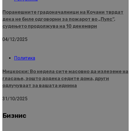
Поранешните градоначалници на Кочани тврдат
дека не биле одговорни за пожарот во „Пулс“,
судењето продолжува на 10 декември
04/12/2025
Политика
Мицкоски: Во недела сите масовно да излеземе на
гласање, зошто додека седите дома, други
одлучуваат за вашата иднина
31/10/2025
Бизнис