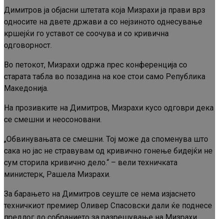
Димитров ја објасни штетата која Мизрахи ја прави врз
односите на двете држави а со нејзиното однесување
кршејќи го уставот се соочува и со кривична
одговорност.
Во петокот, Мизрахи одржа прес конференција со
старата табла во позадина на кое стои само Република
Македонија.
На прозивките на Димитров, Мизрахи кусо одговри дека
се смешни и неосоновани.
„Обвинувањата се смешни. Тој може да споменува што
сака но јас не стравувам од кривично гонење бидејќи не
сум сторила кривично дело.“ – вели техничката
министерк, Рашела Мизрахи.
За барањето на Димитров сеуште се нема изјаснето
техничкиот премиер Оливер Спасовски дали ќе поднесе
предлог до собранието за разрешување на Мизрахи.