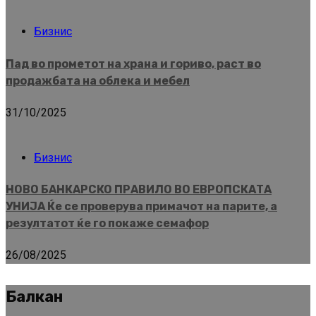
Бизнис
Пад во прометот на храна и гориво, раст во
продажбата на облека и мебел
31/10/2025
Бизнис
НОВО БАНКАРСКО ПРАВИЛО ВО ЕВРОПСКАТА
УНИЈА Ќе се проверува примачот на парите, а
резултатот ќе го покаже семафор
26/08/2025
Балкан