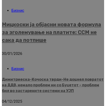
Бизнис
Мицкоски ја објасни новата формула
за зголемување на платите: ССМ не
сака да потпише
30/01/2026
Бизнис
Димитриеска-Кочоска тврди-Не доцнел повратот
на ДДВ, немало проблем ни со Буџетот – проблем
бил во застарените системи на УЈП
04/12/2025