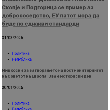
Скопје и Подгорица се пример за
добрососедство, ЕУ патот мора да
биде по еднакви стандарди
31/03/2026
Политика
Република
Мицкоски за затворањето на постмониторингот
на Советот на Европа: Ова е историски ден
30/01/2026
Политика
Република