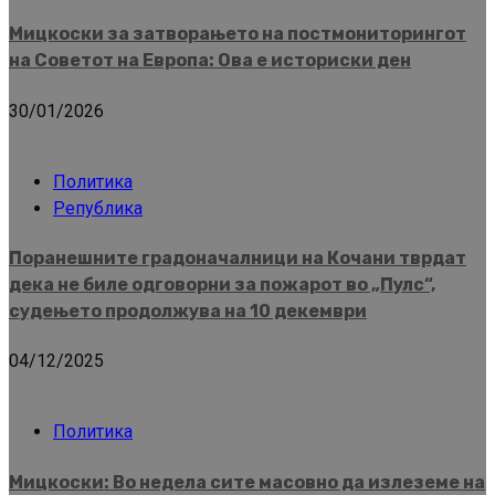
Мицкоски за затворањето на постмониторингот
на Советот на Европа: Ова е историски ден
30/01/2026
Политика
Република
Поранешните градоначалници на Кочани тврдат
дека не биле одговорни за пожарот во „Пулс“,
судењето продолжува на 10 декември
04/12/2025
Политика
Мицкоски: Во недела сите масовно да излеземе на