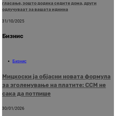
гласање, зошто додека седите дома, други
одлучуваат за вашата иднина
31/10/2025
Бизнис
Бизнис
Мицкоски ја објасни новата формула
за зголемување на платите: ССМ не
сака да потпише
30/01/2026