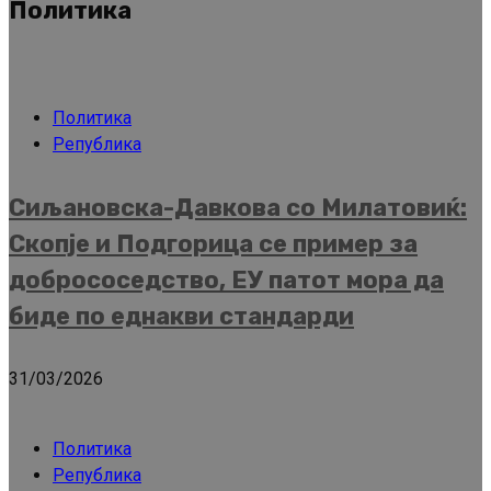
Политика
Политика
Република
Сиљановска-Давкова со Милатовиќ:
Скопје и Подгорица се пример за
добрососедство, ЕУ патот мора да
биде по еднакви стандарди
31/03/2026
Политика
Република