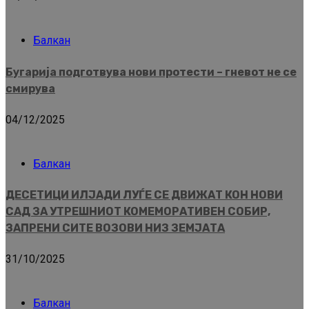
Балкан
Бугарија подготвува нови протести – гневот не се
смирува
04/12/2025
Балкан
ДЕСЕТИЦИ ИЛЈАДИ ЛУЃЕ СЕ ДВИЖАТ КОН НОВИ
САД ЗА УТРЕШНИОТ КОМЕМОРАТИВЕН СОБИР,
ЗАПРЕНИ СИТЕ ВОЗОВИ НИЗ ЗЕМЈАТА
31/10/2025
Балкан