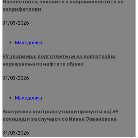
Насилството, заканите и неправилностите се
неприфатливи
31/03/2026
Македонија
ЕУ алармира: подгответе се за долготрајни
нарушувања со нафтата објави
31/03/2026
Македонија
Внатрешна контрола утврди пропусти кај 39
полицајци за случајот со Ивана Јовановска
31/03/2026