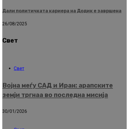
Дали политичката кариера на Додик е завршена
26/08/2025
Свет
Свет
Војна меѓу САД и Иран: арапските
земји тргнаа во последна мисија
30/01/2026