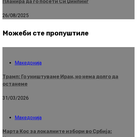
Планира да го посети Си Џинпинг
26/08/2025
Можеби сте пропуштиле
Македонија
Трамп: Го уништуваме Иран, но нема долго да
останеме
31/03/2026
Македонија
Марта Кос за локалните избори во Србија: