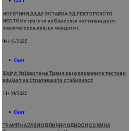
Свет
МОГЕРИНИ ДАДЕ ОСТАВКА ОД РЕКТОРСКОТО
МЕСТО Истрагата во Брисел ја поттикна да се
повлече пред крај на мандатот
04/12/2025
Свет
Шојгу: Изјавите на Трамп за нуклеарните тестови
влијаат на стратешката стабилност
31/10/2025
Свет
ТРАМП НАЈАВИ ОДЛИЧНИ ОДНОСИ СО КИНА