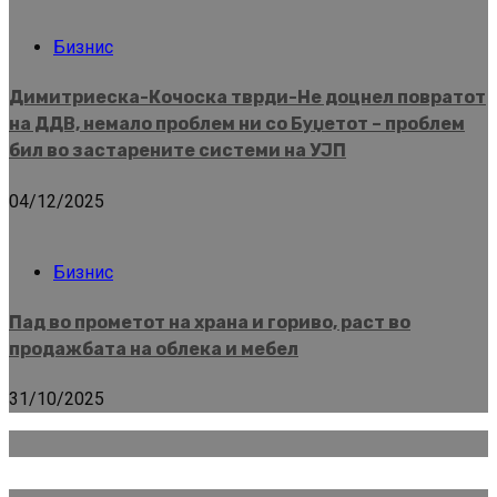
Бизнис
Димитриеска-Кочоска тврди-Не доцнел повратот
на ДДВ, немало проблем ни со Буџетот – проблем
бил во застарените системи на УЈП
04/12/2025
Бизнис
Пад во прометот на храна и гориво, раст во
продажбата на облека и мебел
31/10/2025