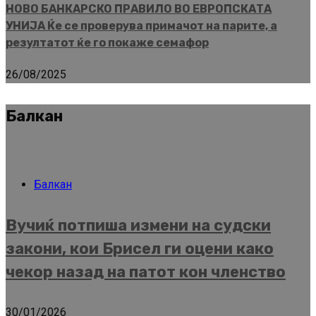
НОВО БАНКАРСКО ПРАВИЛО ВО ЕВРОПСКАТА
УНИЈА Ќе се проверува примачот на парите, а
резултатот ќе го покаже семафор
26/08/2025
Балкан
Балкан
Вучиќ потпиша измени на судски
закони, кои Брисел ги оцени како
чекор назад на патот кон членство
30/01/2026