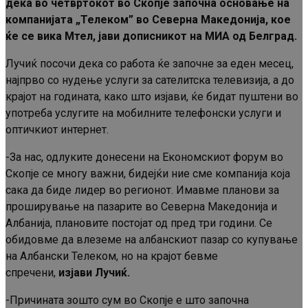
дека во четвртокот во Скопје започна основање на
компанијата „Телеком” во Северна Македонија, кое
ќе се вика Мтел, јави дописникот на МИА од Белград.
Лучиќ посочи дека со работа ќе започне за еден месец,
најпрво со нудење услуги за сателитска телевизија, а до
крајот на годината, како што изјави, ќе бидат пуштени во
употреба услугите на мобилните телефонски услуги и
оптичкиот интернет.
-За нас, одлуките донесени на Економскиот форум во
Скопје се многу важни, бидејќи ние сме компанија која
сака да биде лидер во регионот. Имавме планови за
проширување на пазарите во Северна Македонија и
Албанија, плановите постојат од пред три години. Се
обидовме да влеземе на албанскиот пазар со купување
на Албански Телеком, но на крајот бевме
спречени,
изјави Лучиќ.
-Причината зошто сум во Скопје е што започна