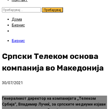
Пребарувај
за:
Дома
Бизнис
Бизнис
Српски Телеком основа
компанија во Македонија
30/07/2021
Генералниот директор на компанијата „Телеком
Србија”, Владимир Лучиќ, за српските медиуми изјави