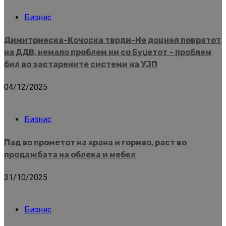
Бизнис
Димитриеска-Кочоска тврди-Не доцнел повратот
на ДДВ, немало проблем ни со Буџетот – проблем
бил во застарените системи на УЈП
04/12/2025
Бизнис
Пад во прометот на храна и гориво, раст во
продажбата на облека и мебел
31/10/2025
Бизнис