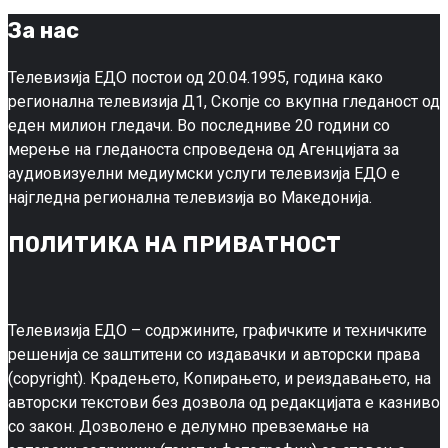
За нас
Телевизија ЕДО постои од 20.04.1995, година како
регионална телевизија Д1, Скопје со вкупна гледаност од
еден милион гледачи. Во последниве 20 години со
мерење на гледаноста спроведена од Агенцијата за
аудиовизуелни медиумски услуги телевизија ЕДО е
најгледна регионална телевизија во Македонија.
ПОЛИТИКА НА ПРИВАТНОСТ
Телевизија ЕДО – содржините, графичките и техничките
решенија се заштитени со издавачки и авторски права
(copyright). Крадењето, Копирањето, и реиздавањето, на
авторски текстови без дозвола од редакцијата е казниво
со закон. Дозволено е делумно превземање на