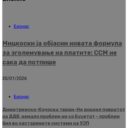
Бизнис
Мицкоски ја објасни новата формула
за зголемување на платите: ССМ не
сака да потпише
30/01/2026
Бизнис
Димитриеска-Кочоска тврди-Не доцнел повратот
на ДДВ, немало проблем ни со Буџетот – проблем
бил во застарените системи на УЈП