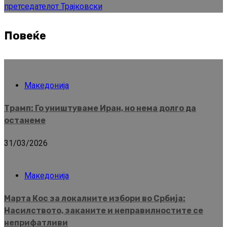
претседателот Трајковски
Повеќе
Македонија
Трамп: Го уништуваме Иран, но нема долго да
останеме
31/03/2026
Македонија
Марта Кос за локалните избори во Србија:
Насилството, заканите и неправилностите се
неприфатливи