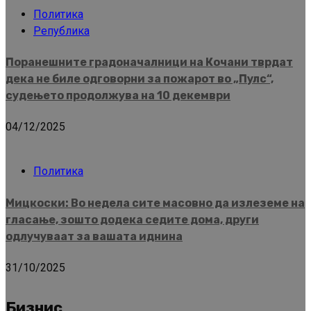
Политика
Република
Поранешните градоначалници на Кочани тврдат
дека не биле одговорни за пожарот во „Пулс“,
судењето продолжува на 10 декември
04/12/2025
Политика
Мицкоски: Во недела сите масовно да излеземе на
гласање, зошто додека седите дома, други
одлучуваат за вашата иднина
31/10/2025
Бизнис