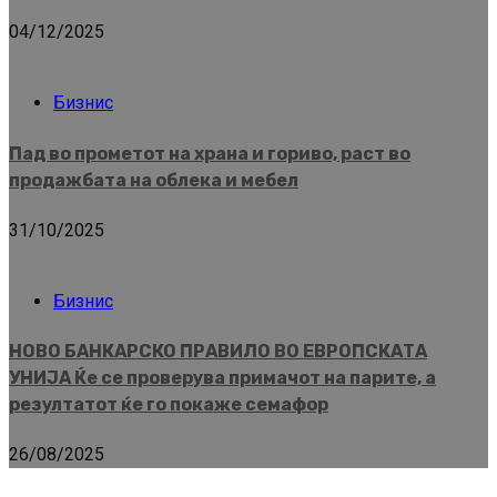
04/12/2025
Бизнис
Пад во прометот на храна и гориво, раст во
продажбата на облека и мебел
31/10/2025
Бизнис
НОВО БАНКАРСКО ПРАВИЛО ВО ЕВРОПСКАТА
УНИЈА Ќе се проверува примачот на парите, а
резултатот ќе го покаже семафор
26/08/2025