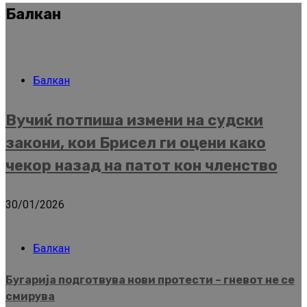
Балкан
Балкан
Вучиќ потпиша измени на судски
закони, кои Брисел ги оцени како
чекор назад на патот кон членство
30/01/2026
Балкан
Бугарија подготвува нови протести – гневот не се
смирува