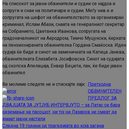
На списокот за јавни обвинители и судии се најдоа и
сопруги и снаи на политичари и судии. Меѓу нив е и
сопругата на шефот на обвинителството за организиран
криминал, Ислам Абази, снаата на генералниот секретар
на Собранието, Цветанка Иванова, сопругата на
градоначалникот на Аеродром, Тимчо Муцунски, ќерката
на пензионираната обвинителка Гордана Смаќоска. Иден
судија ќе биде и синот на заменичката на Катица Јанева,
обвинителката Елизабета Јосифовска. Синот на судијата
од скопска Апелација, Енвер Беџети, пак, ќе биде јавен
обвинител.
Ве молиме следете не и стискајте лајк:
Претходна
Continue
ОБВИНИТЕЛЕН
Reading
ПРЕДЛОГ ЗА
ДВАЈЦАТА ЗА ЈУТЈУБ ИНТЕРВЈУТО – за Латас се бара
одземање на пасошот, ни тој ни Лазаров не смеат да
имаат јавни настапи
Следна
19 години од трагедијата во која загина