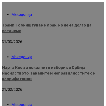
Македонија
Трамп: Го уништуваме Иран, но нема долго да
останеме
31/03/2026
Македонија
Марта Кос за локалните избори во Србија:
Насилството, заканите и неправилностите се
неприфатливи
31/03/2026
Македонија