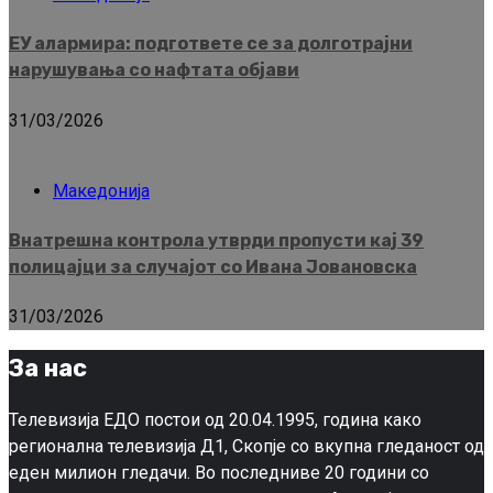
ЕУ алармира: подгответе се за долготрајни
нарушувања со нафтата објави
31/03/2026
Македонија
Внатрешна контрола утврди пропусти кај 39
полицајци за случајот со Ивана Јовановска
31/03/2026
За нас
Телевизија ЕДО постои од 20.04.1995, година како
регионална телевизија Д1, Скопје со вкупна гледаност од
еден милион гледачи. Во последниве 20 години со