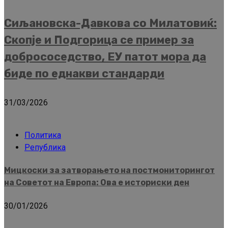
Сиљановска-Давкова со Милатовиќ:
Скопје и Подгорица се пример за
добрососедство, ЕУ патот мора да
биде по еднакви стандарди
31/03/2026
Политика
Република
Мицкоски за затворањето на постмониторингот
на Советот на Европа: Ова е историски ден
30/01/2026