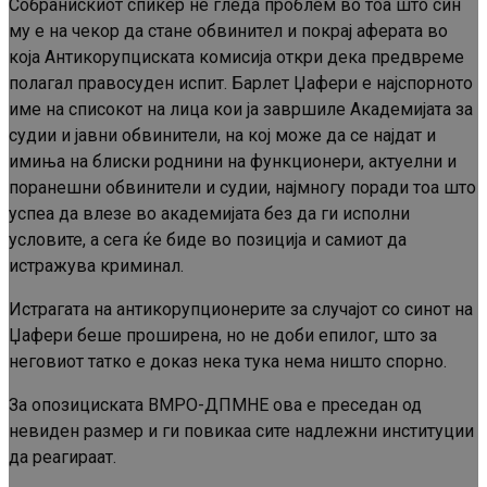
Собранискиот спикер не гледа проблем во тоа што син
му е на чекор да стане обвинител и покрај аферата во
која Антикорупциската комисија откри дека предвреме
полагал правосуден испит. Барлет Џафери е најспорното
име на списокот на лица кои ја завршиле Академијата за
судии и јавни обвинители, на кој може да се најдат и
имиња на блиски роднини на функционери, актуелни и
поранешни обвинители и судии, најмногу поради тоа што
успеа да влезе во академијата без да ги исполни
условите, а сега ќе биде во позиција и самиот да
истражува криминал.
Истрагата на антикорупционерите за случајот со синот на
Џафери беше проширена, но не доби епилог, што за
неговиот татко е доказ нека тука нема ништо спорно.
За опозициската ВМРО-ДПМНЕ ова е преседан од
невиден размер и ги повикаа сите надлежни институции
да реагираат.