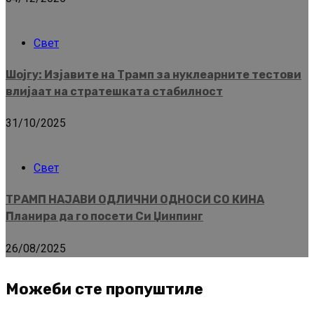
Свет
Шојгу: Изјавите на Трамп за нуклеарните тестови
влијаат на стратешката стабилност
31/10/2025
Свет
ТРАМП НАЈАВИ ОДЛИЧНИ ОДНОСИ СО КИНА
Планира да го посети Си Џинпинг
26/08/2025
Можеби сте пропуштиле