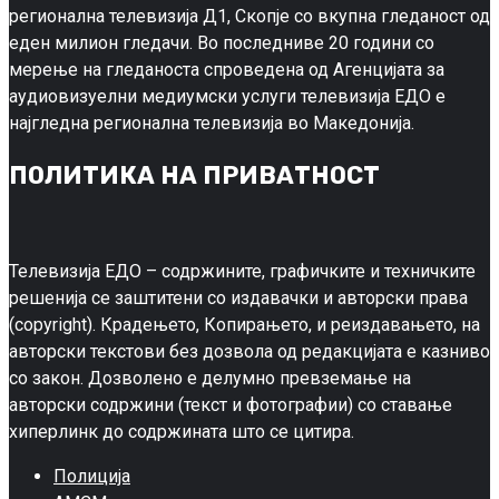
регионална телевизија Д1, Скопје со вкупна гледаност од
еден милион гледачи. Во последниве 20 години со
мерење на гледаноста спроведена од Агенцијата за
аудиовизуелни медиумски услуги телевизија ЕДО е
најгледна регионална телевизија во Македонија.
ПОЛИТИКА НА ПРИВАТНОСТ
Телевизија ЕДО – содржините, графичките и техничките
решенија се заштитени со издавачки и авторски права
(copyright). Крадењето, Копирањето, и реиздавањето, на
авторски текстови без дозвола од редакцијата е казниво
со закон. Дозволено е делумно превземање на
авторски содржини (текст и фотографии) со ставање
хиперлинк до содржината што се цитира.
Полиција