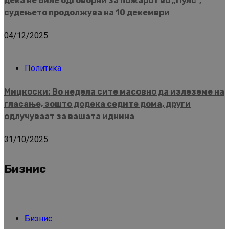
дека не биле одговорни за пожарот во „Пулс“,
судењето продолжува на 10 декември
04/12/2025
Политика
Мицкоски: Во недела сите масовно да излеземе на
гласање, зошто додека седите дома, други
одлучуваат за вашата иднина
31/10/2025
Бизнис
Бизнис