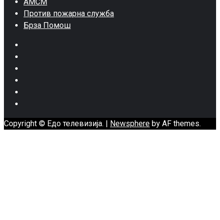
АМСМ
Против пожарна служба
Брза Помош
Facebook
Twitter
Google
Plus
Instagram
Pinterest
Youtube
Copyright © Едо телевизија.
|
Newsphere
by AF themes.