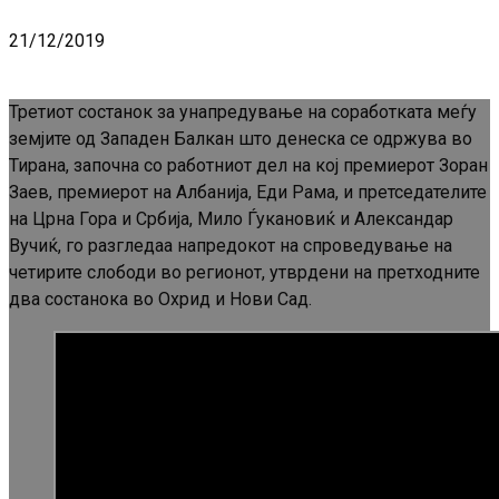
21/12/2019
Третиот состанок за унапредување на соработката меѓу
земјите од Западен Балкан што денеска се одржува во
Тирана, започна со работниот дел на кој премиерот Зоран
Заев, премиерот на Албанија, Еди Рама, и претседателите
на Црна Гора и Србија, Мило Ѓукановиќ и Александар
Вучиќ, го разгледаа напредокот на спроведување на
четирите слободи во регионот, утврдени на претходните
два состанока во Охрид и Нови Сад.