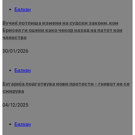
Балкан
Вучиќ потпиша измени на судски закони, кои
Брисел ги оцени како чекор назад на патот кон
членство
30/01/2026
Балкан
Бугарија подготвува нови протести – гневот не се
смирува
04/12/2025
Балкан