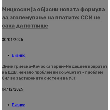
Мицкоски ја објасни новата формула
за зголемување на платите: ССМ не
сака да потпише
30/01/2026
Бизнис
Димитриеска-Кочоска тврди-Не доцнел повратот
на ДДВ, немало проблем ни со Буџетот – проблем
бил во застарените системи на УЈП
04/12/2025
Бизнис