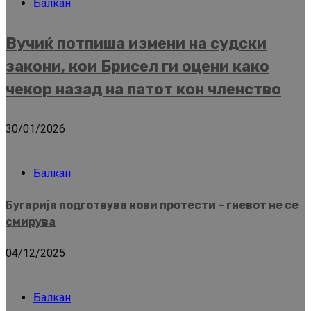
Балкан
Вучиќ потпиша измени на судски
закони, кои Брисел ги оцени како
чекор назад на патот кон членство
30/01/2026
Балкан
Бугарија подготвува нови протести – гневот не се
смирува
04/12/2025
Балкан