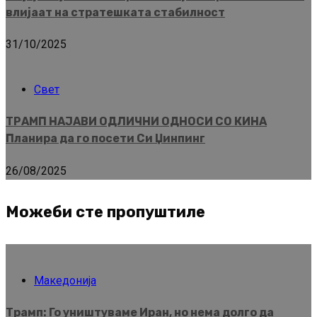
влијаат на стратешката стабилност
31/10/2025
Свет
ТРАМП НАЈАВИ ОДЛИЧНИ ОДНОСИ СО КИНА
Планира да го посети Си Џинпинг
26/08/2025
Можеби сте пропуштиле
Македонија
Трамп: Го уништуваме Иран, но нема долго да