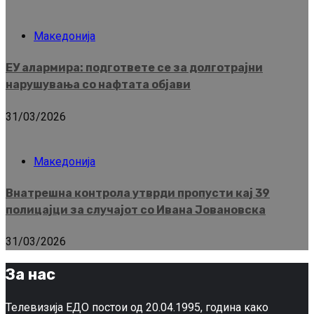
Македонија
ЕУ алармира: подгответе се за долготрајни
нарушувања со нафтата објави
31/03/2026
Македонија
Внатрешна контрола утврди пропусти кај 39
полицајци за случајот со Ивана Јовановска
31/03/2026
За нас
Телевизија ЕДО постои од 20.04.1995, година како