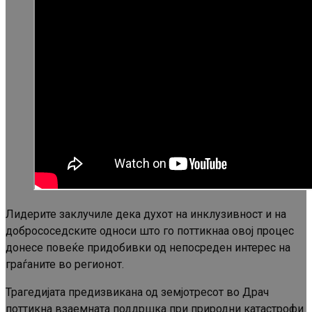
Лидерите заклучиле дека духот на инклузивност и на
добрососедските односи што го поттикнаа овој процес
донесе повеќе придобивки од непосреден интерес на
граѓаните во регионот.
Трагедијата предизвикана од земјотресот во Драч
поттикна взаемната поддршка при природни катастрофи