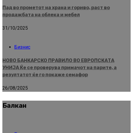
Пад во прометот на храна и гориво, раст во
продажбата на облека и мебел
31/10/2025
Бизнис
НОВО БАНКАРСКО ПРАВИЛО ВО ЕВРОПСКАТА
УНИЈА Ќе се проверува примачот на парите, а
резултатот ќе го покаже семафор
26/08/2025
Балкан