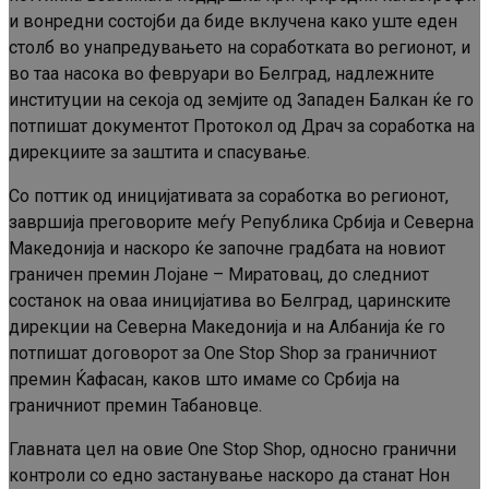
и вонредни состојби да биде вклучена како уште еден
столб во унапредувањето на соработката во регионот, и
во таа насока во февруари во Белград, надлежните
институции на секоја од земјите од Западен Балкан ќе го
потпишат документот Протокол од Драч за соработка на
дирекциите за заштита и спасување.
Со поттик од иницијативата за соработка во регионот,
завршија преговорите меѓу Република Србија и Северна
Македонија и наскоро ќе започне градбата на новиот
граничен премин Лојане – Миратовац, до следниот
состанок на оваа иницијатива во Белград, царинските
дирекции на Северна Македонија и на Албанија ќе го
потпишат договорот за One Stop Shop за граничниот
премин Ќафасан, каков што имаме со Србија на
граничниот премин Табановце.
Главната цел на овие One Stop Shop, односно гранични
контроли со едно застанување наскоро да станат Нон