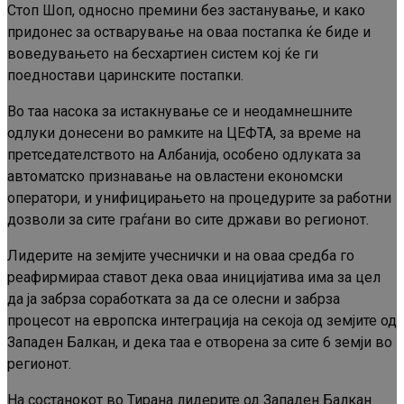
Стоп Шоп, односно премини без застанување, и како
придонес за остварување на оваа постапка ќе биде и
воведувањето на бесхартиен систем кој ќе ги
поедностави царинските постапки.
Во таа насока за истакнување се и неодамнешните
одлуки донесени во рамките на ЦЕФТА, за време на
претседателството на Албанија, особено одлуката за
автоматско признавање на овластени економски
оператори, и унифицирањето на процедурите за работни
дозволи за сите граѓани во сите држави во регионот.
Лидерите на земјите учеснички и на оваа средба го
реафирмираа ставот дека оваа иницијатива има за цел
да ја забрза соработката за да се олесни и забрза
процесот на европска интеграција на секоја од земјите од
Западен Балкан, и дека таа е отворена за сите 6 земји во
регионот.
На состанокот во Тирана лидерите од Западен Балкан