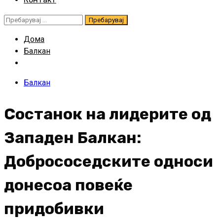
Пребарувај
за:
Дома
Балкан
Балкан
Состанок на лидерите од
Западен Балкан:
Добрососедските односи
донесоа повеќе
придобивки