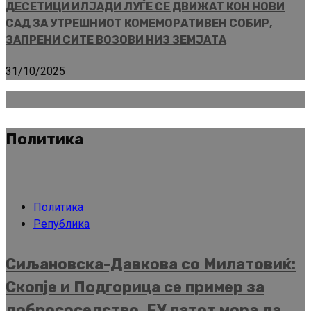
ДЕСЕТИЦИ ИЛЈАДИ ЛУЃЕ СЕ ДВИЖАТ КОН НОВИ
САД ЗА УТРЕШНИОТ КОМЕМОРАТИВЕН СОБИР,
ЗАПРЕНИ СИТЕ ВОЗОВИ НИЗ ЗЕМЈАТА
31/10/2025
Политика
Политика
Република
Сиљановска-Давкова со Милатовиќ:
Скопје и Подгорица се пример за
добрососедство, ЕУ патот мора да