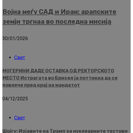
Војна меѓу САД и Иран: арапските
земји тргнаа во последна мисија
30/01/2026
Свет
МОГЕРИНИ ДАДЕ ОСТАВКА ОД РЕКТОРСКОТО
МЕСТО Истрагата во Брисел ја поттикна да се
повлече пред крај на мандатот
04/12/2025
Свет
Шојгу: Изјавите на Трамп за нуклеарните тестови