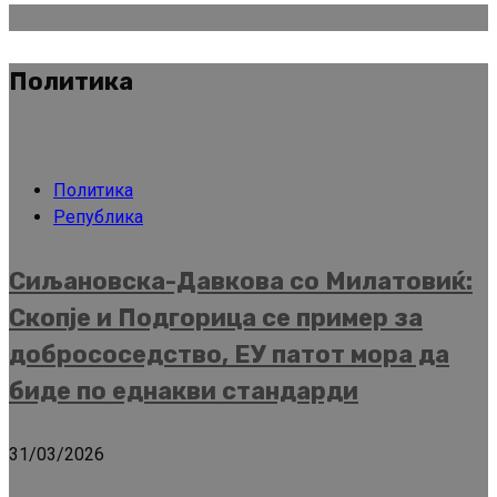
Политика
Политика
Република
Сиљановска-Давкова со Милатовиќ:
Скопје и Подгорица се пример за
добрососедство, ЕУ патот мора да
биде по еднакви стандарди
31/03/2026