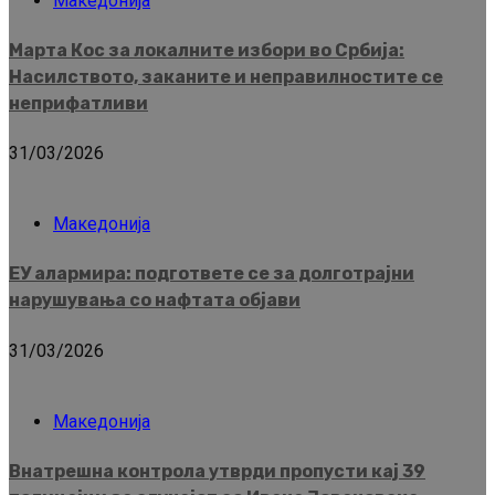
Македонија
Марта Кос за локалните избори во Србија:
Насилството, заканите и неправилностите се
неприфатливи
31/03/2026
Македонија
ЕУ алармира: подгответе се за долготрајни
нарушувања со нафтата објави
31/03/2026
Македонија
Внатрешна контрола утврди пропусти кај 39