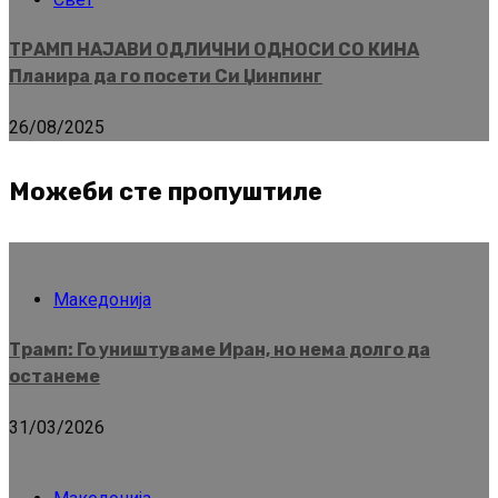
ТРАМП НАЈАВИ ОДЛИЧНИ ОДНОСИ СО КИНА
Планира да го посети Си Џинпинг
26/08/2025
Можеби сте пропуштиле
Македонија
Трамп: Го уништуваме Иран, но нема долго да
останеме
31/03/2026