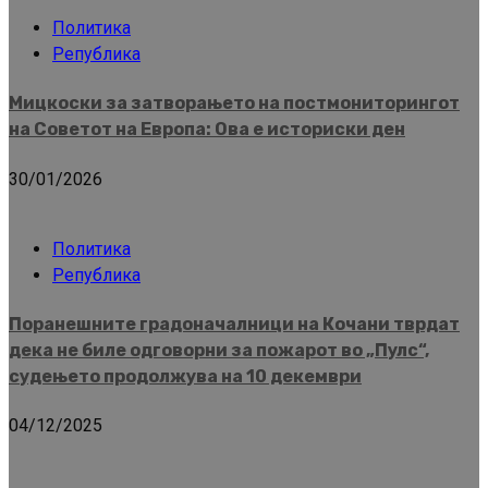
Политика
Република
Мицкоски за затворањето на постмониторингот
на Советот на Европа: Ова е историски ден
30/01/2026
Политика
Република
Поранешните градоначалници на Кочани тврдат
дека не биле одговорни за пожарот во „Пулс“,
судењето продолжува на 10 декември
04/12/2025