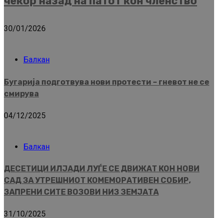
чекор назад на патот кон членство
30/01/2026
Балкан
Бугарија подготвува нови протести – гневот не се
смирува
04/12/2025
Балкан
ДЕСЕТИЦИ ИЛЈАДИ ЛУЃЕ СЕ ДВИЖАТ КОН НОВИ
САД ЗА УТРЕШНИОТ КОМЕМОРАТИВЕН СОБИР,
ЗАПРЕНИ СИТЕ ВОЗОВИ НИЗ ЗЕМЈАТА
31/10/2025