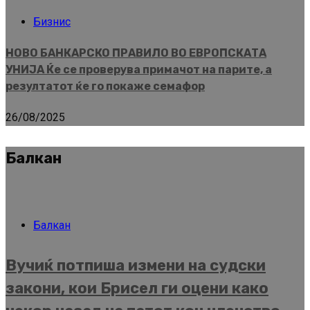
Бизнис
НОВО БАНКАРСКО ПРАВИЛО ВО ЕВРОПСКАТА
УНИЈА Ќе се проверува примачот на парите, а
резултатот ќе го покаже семафор
26/08/2025
Балкан
Балкан
Вучиќ потпиша измени на судски
закони, кои Брисел ги оцени како