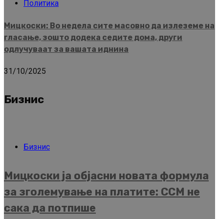
Политика
Мицкоски: Во недела сите масовно да излеземе на
гласање, зошто додека седите дома, други
одлучуваат за вашата иднина
31/10/2025
Бизнис
Бизнис
Мицкоски ја објасни новата формула
за зголемување на платите: ССМ не
сака да потпише