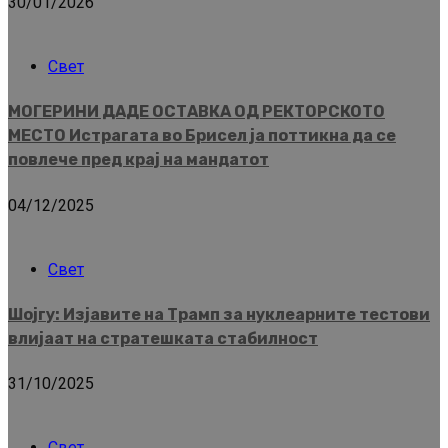
30/01/2026
Свет
МОГЕРИНИ ДАДЕ ОСТАВКА ОД РЕКТОРСКОТО
МЕСТО Истрагата во Брисел ја поттикна да се
повлече пред крај на мандатот
04/12/2025
Свет
Шојгу: Изјавите на Трамп за нуклеарните тестови
влијаат на стратешката стабилност
31/10/2025
Свет