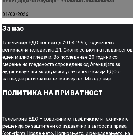
полицајци за случајот со Ивана Јовановска
31/03/2026
За нас
Телевизија ЕДО постои од 20.04.1995, година како
регионална телевизија Д1, Скопје со вкупна гледаност од
еден милион гледачи. Во последниве 20 години со
мерење на гледаноста спроведена од Агенцијата за
аудиовизуелни медиумски услуги телевизија ЕДО е
најгледна регионална телевизија во Македонија.
ПОЛИТИКА НА ПРИВАТНОСТ
Телевизија ЕДО – содржините, графичките и техничките
решенија се заштитени со издавачки и авторски права
(copyright). Крадењето, Копирањето, и реиздавањето, на