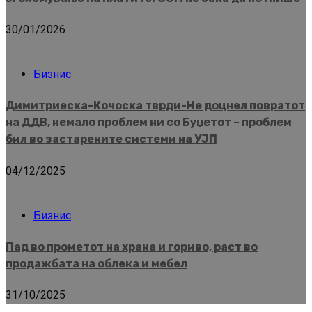
30/01/2026
Бизнис
Димитриеска-Кочоска тврди-Не доцнел повратот
на ДДВ, немало проблем ни со Буџетот – проблем
бил во застарените системи на УЈП
04/12/2025
Бизнис
Пад во прометот на храна и гориво, раст во
продажбата на облека и мебел
31/10/2025