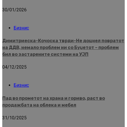
30/01/2026
Бизнис
Димитриеска-Кочоска тврди-Не доцнел повратот
на ДДВ, немало проблем ни со Буџетот – проблем
бил во застарените системи на УЈП
04/12/2025
Бизнис
Пад во прометот на храна и гориво, раст во
продажбата на облека и мебел
31/10/2025