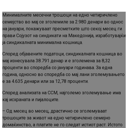
Минималните месечни трошоци на едно четиричлено
семејство во мај се зголемиле за 2.980 денари во однос
на јануари, покажуваат пресметките што секој месец ги
прави Сојузот на синдикати на Македонија, изработувајќи
ја синдикалната минимална кошница.
Според објавените податоци, синдикалната кошница во
мај изнесувала 38.791 денар и е зголемена за 8,32
проценти во споредба со јануари годинава. За една
година, односно во споредба со мај лани зголемувањето
е за 4.635 денари или за 12,78 проценти.
Според анализата на ССМ, најголемо зголемување има
кај исхраната и пијалоците.
– Од месец во месец, драстично се зголемуваат
трошоците за живот на едно четиричлено семејно
домаќинство, а платите не го следат истиот раст. Истото