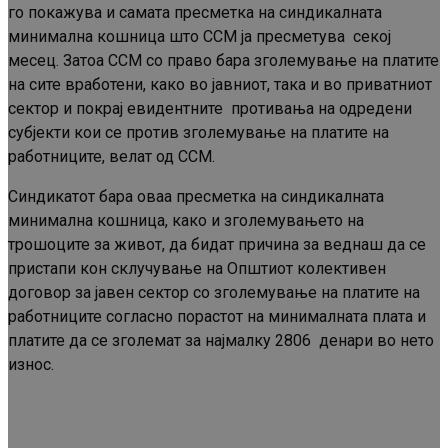
го покажува и самата пресметка на синдикалната
минимална кошница што ССМ ја пресметува секој
месец. Затоа ССМ со право бара зголемување на платите
на сите вработени, како во јавниот, така и во приватниот
сектор и покрај евидентните противања на одредени
субјекти кои се против зголемување на платите на
работниците, велат од ССМ.
Синдикатот бара оваа пресметка на синдикалната
минимална кошница, како и зголемувањето на
трошоците за живот, да бидат причина за веднаш да се
пристапи кон склучување на Општиот колективен
договор за јавен сектор со зголемување на платите на
работниците согласно порастот на минималната плата и
платите да се зголемат за најмалку 2806 денари во нето
износ.