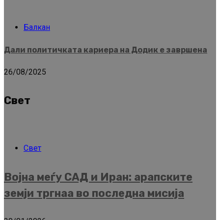
Балкан
Дали политичката кариера на Додик е завршена
26/08/2025
Свет
Свет
Војна меѓу САД и Иран: арапските
земји тргнаа во последна мисија