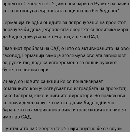
проектот Северен тек 2 „им носи пари на Русите на начин
кој ја поткопува европската национална безбедност“.
Германија ги одби обидите за попречување на проектот,
порачувајќи дека „европската енергетска политика мора
да биде одлучувана во Европа, а не во САД.
Главниот проблем на САД е што со активирањето на овој
гасовод, Германија само ја зголемува својата зависност
од руски гас, додека истовремено го полни рускиот
буџет со свежи пари.
Инаку, со новите санкции ќе се пенализираат
компаниите кои учествуваат во изградбата на проектот,
како Газпром, како и нивните директори. Во пракса ова
ќе значи дека на луѓето може да им биде одбиено
барањето на американска виза и трансакции кон нивен
имот во САД.
Пуштањето на Северен тек 2 најверојатно ќе се случи