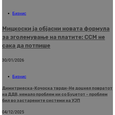
Бизнис
Мицкоски ја објасни новата формула
за зголемување на платите: ССМ не
сака да потпише
30/01/2026
Бизнис
Димитриеска-Кочоска тврди-Не доцнел повратот
на ДДВ, немало проблем ни со Буџетот – проблем
бил во застарените системи на УЈП
04/12/2025