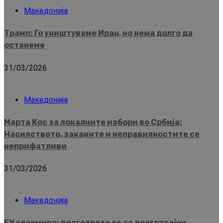
Македонија
Трамп: Го уништуваме Иран, но нема долго да
останеме
31/03/2026
Македонија
Марта Кос за локалните избори во Србија:
Насилството, заканите и неправилностите се
неприфатливи
31/03/2026
Македонија
ЕУ алармира: подгответе се за долготрајни