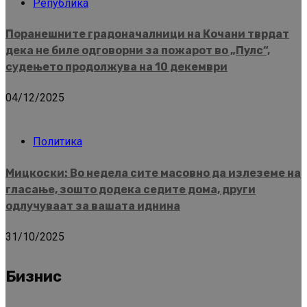
Република
Поранешните градоначалници на Кочани тврдат
дека не биле одговорни за пожарот во „Пулс“,
судењето продолжува на 10 декември
04/12/2025
Политика
Мицкоски: Во недела сите масовно да излеземе на
гласање, зошто додека седите дома, други
одлучуваат за вашата иднина
31/10/2025
Бизнис