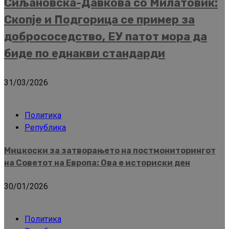
Сиљановска-Давкова со Милатовиќ:
Скопје и Подгорица се пример за
добрососедство, ЕУ патот мора да
биде по еднакви стандарди
31/03/2026
Политика
Република
Мицкоски за затворањето на постмониторингот
на Советот на Европа: Ова е историски ден
30/01/2026
Политика