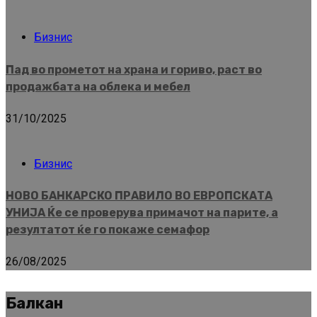
Бизнис
Пад во прометот на храна и гориво, раст во
продажбата на облека и мебел
31/10/2025
Бизнис
НОВО БАНКАРСКО ПРАВИЛО ВО ЕВРОПСКАТА
УНИЈА Ќе се проверува примачот на парите, а
резултатот ќе го покаже семафор
26/08/2025
Балкан