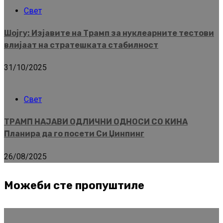
Свет
Шојгу: Изјавите на Трамп за нуклеарните тестови
влијаат на стратешката стабилност
31/10/2025
Свет
ТРАМП НАЈАВИ ОДЛИЧНИ ОДНОСИ СО КИНА
Планира да го посети Си Џинпинг
26/08/2025
Можеби сте пропуштиле