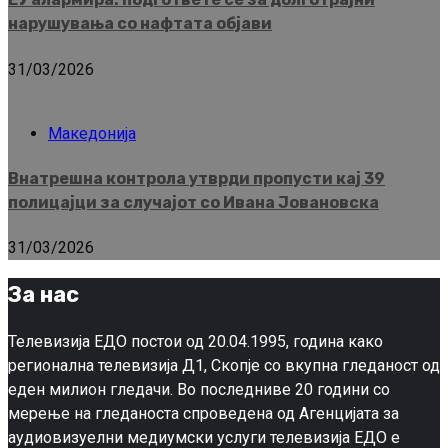
нарушувања со нафтата објави
31/03/2026
Македонија
Внатрешна контрола утврди пропусти кај 39
полицајци за случајот со Ивана Јовановска
31/03/2026
За нас
Телевизија ЕДО постои од 20.04.1995, година како
регионална телевизија Д1, Скопје со вкупна гледаност од
еден милион гледачи. Во последниве 20 години со
мерење на гледаноста спроведена од Агенцијата за
аудиовизуелни медиумски услуги телевизија ЕДО е