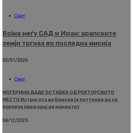
Свет
Војна меѓу САД и Иран: арапските
земји тргнаа во последна мисија
30/01/2026
Свет
МОГЕРИНИ ДАДЕ ОСТАВКА ОД РЕКТОРСКОТО
МЕСТО Истрагата во Брисел ја поттикна да се
повлече пред крај на мандатот
04/12/2025