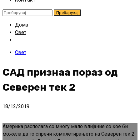
Пребарувај
за:
Дома
Свет
Свет
САД признаа пораз од
Северен тек 2
18/12/2019
Америка располага со многу мало влијание со кое би
можела да го спречи комплетирањето на Северен тек 2