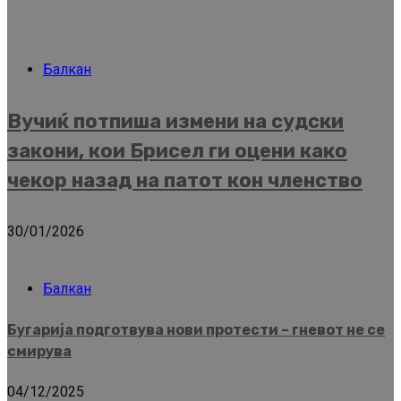
Балкан
Вучиќ потпиша измени на судски
закони, кои Брисел ги оцени како
чекор назад на патот кон членство
30/01/2026
Балкан
Бугарија подготвува нови протести – гневот не се
смирува
04/12/2025