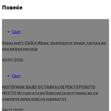
Повеќе
Свет
Војна меѓу САД и Иран: арапските земји тргнаа во
последна мисија
30/01/2026
Свет
МОГЕРИНИ ДАДЕ ОСТАВКА ОД РЕКТОРСКОТО
МЕСТО Истрагата во Брисел ја поттикна да се
повлече пред крај на мандатот
04/12/2025