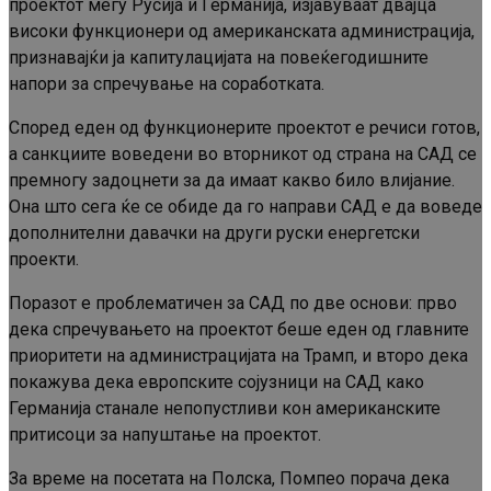
проектот меѓу Русија и Германија, изјавуваат двајца
високи функционери од американската администрација,
признавајќи ја капитулацијата на повеќегодишните
напори за спречување на соработката.
Според еден од функционерите проектот е речиси готов,
а санкциите воведени во вторникот од страна на САД се
премногу задоцнети за да имаат какво било влијание.
Она што сега ќе се обиде да го направи САД е да воведе
дополнителни давачки на други руски енергетски
проекти.
Поразот е проблематичен за САД по две основи: прво
дека спречувањето на проектот беше еден од главните
приоритети на администрацијата на Трамп, и второ дека
покажува дека европските сојузници на САД како
Германија станале непопустливи кон американските
притисоци за напуштање на проектот.
За време на посетата на Полска, Помпео порача дека