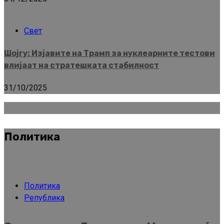
Свет
Шојгу: Изјавите на Трамп за нуклеарните тестови
влијаат на стратешката стабилност
31/10/2025
Политика
Политика
Република