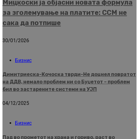
Мицкоски ја објасни новата формула
за зголемување на платите: ССМ не
сака да потпише
30/01/2026
Бизнис
Димитриеска-Кочоска тврди-Не доцнел повратот
на ДДВ, немало проблем ни со Буџетот – проблем
бил во застарените системи на УЈП
04/12/2025
Бизнис
Пад во прометот на храна и гориво, раст во