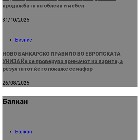
продажбата на облека и мебел
31/10/2025
Бизнис
НОВО БАНКАРСКО ПРАВИЛО ВО ЕВРОПСКАТА
УНИЈА Ќе се проверува примачот на парите, а
резултатот ќе го покаже семафор
26/08/2025
Балкан
Балкан