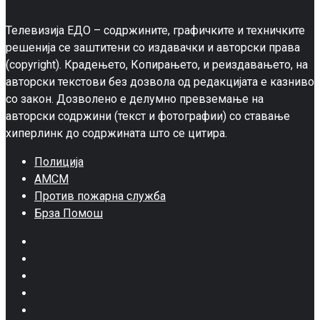
Телевизија ЕДО – содржините, графичките и техничките
решенија се заштитени со издавачки и авторски права
(copyright). Крадењето, Копирањето, и реиздавањето, на
авторски текстови без дозвола од редакцијата е казниво
со закон. Дозволено е делумно превземање на
авторски содржини (текст и фотографии) со ставање
хиперлинк до содржината што се цитира.
Полиција
АМСМ
Против пожарна служба
Брза Помош
Facebook
Twitter
Google
Plus
Instagram
Pinterest