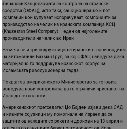
финансии.Канцеларијата за контрола на странски
средства (ОФАЦ), исто така, санкционираше и пет
компании кои купуваат испорачуваат компоненти за
производство на челик на иранската компанија КСЦ
(Khuzestan Steel Company) – еден од најголемите
производители на челик во Иран.
На мета се и три подружници на иранскиот производител
на автомобили Бахман Груп, за кој ОФАЦ наведува дека
материјално го поддржува иранскиот корпус на
Исламската револуционерна гарда.
Покрај тоа, американското Министерство за трговија
воведува нови контроли за да го ограничи пристапот на
Иран до технологии.
Американскиот претседател Џо Бајден изјави дека САД
и нивните сојузници му помогнале на Израел да се
заштити од нападите со ракети и дронови на 13 април и
оти сега со санкциите бараат одговорност од Иран.