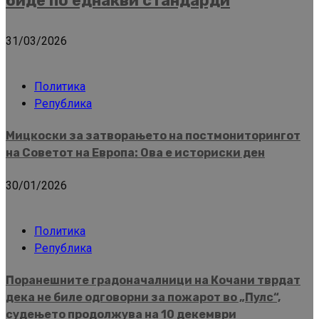
биде по еднакви стандарди
31/03/2026
Политика
Република
Мицкоски за затворањето на постмониторингот
на Советот на Европа: Ова е историски ден
30/01/2026
Политика
Република
Поранешните градоначалници на Кочани тврдат
дека не биле одговорни за пожарот во „Пулс“,
судењето продолжува на 10 декември