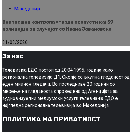
Македонија
Внатрешна контрола утврди пропусти кај 39
полицајци за случајот со Ивана Јовановска
31/03/2026
За нас
Телевизија ЕДО постои од 20.04.1995, година како
регионална телевизија Д1, Скопје со вкупна гледаност од
еден милион гледачи. Во последниве 20 години со
мерење на гледаноста спроведена од Агенцијата за
аудиовизуелни медиумски услуги телевизија ЕДО е
најгледна регионална телевизија во Македонија.
ПОЛИТИКА НА ПРИВАТНОСТ