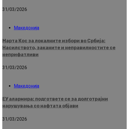
31/03/2026
Македонија
Марта Кос за локалните избори во Србија:
Насилството, заканите и неправилностите се
неприфатливи
31/03/2026
Македонија
ЕУ алармира: подгответе се за долготрајни
нарушувања со нафтата објави
31/03/2026