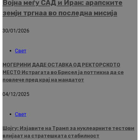
Војна меѓу САД и Иран: арапските
земји тргнаа во последна мисија
30/01/2026
Свет
МОГЕРИНИ ДАДЕ ОСТАВКА ОД РЕКТОРСКОТО
МЕСТО Истрагата во Брисел ја поттикна да се
повлече пред крај на мандатот
04/12/2025
Свет
Шојгу: Изјавите на Трамп за нуклеарните тестови
влијаат на стратешката стабилност