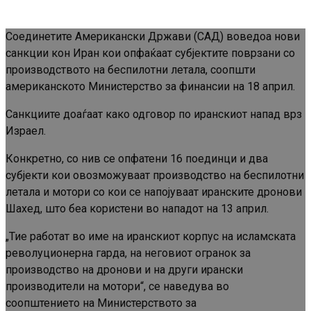
Соединетите Американски Држави (САД) воведоа нови
санкции кон Иран кои опфаќаат субјектите поврзани со
производството на беспилотни летала, соопшти
американското Министерство за финансии на 18 април.
Санкциите доаѓаат како одговор по иранскиот напад врз
Израел.
Конкретно, со нив се опфатени 16 поединци и два
субјекти кои овозможуваат производство на беспилотни
летала и мотори со кои се напојуваат иранските дронови
Шахед, што беа користени во нападот на 13 април.
„Тие работат во име на иранскиот корпус на исламската
револуционерна гарда, на неговиот огранок за
производство на дронови и на други ирански
производители на мотори“, се наведува во
соопштението на Министерството за