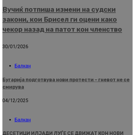
Вучиќ потпиша измени на судски
закони, кои Брисел ги оцени како
чекор назад на патот кон членство
30/01/2026
Балкан
Бугарија подготвува нови протести – гневот не се
смирува
04/12/2025
Балкан
ДЕСЕТИЦИ ИЛЈАДИ ЛУЃЕ СЕ ДВИЖАТ КОН НОВИ