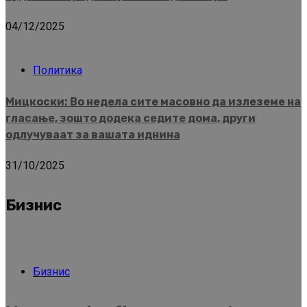
04/12/2025
Политика
Мицкоски: Во недела сите масовно да излеземе на
гласање, зошто додека седите дома, други
одлучуваат за вашата иднина
31/10/2025
Бизнис
Бизнис