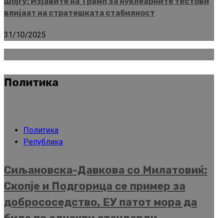
Шојгу: Изјавите на Трамп за нуклеарните тестови
влијаат на стратешката стабилност
31/10/2025
Политика
Политика
Република
Сиљановска-Давкова со Милатовиќ:
Скопје и Подгорица се пример за
добрососедство, ЕУ патот мора да