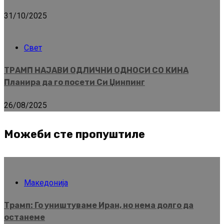
31/10/2025
Свет
ТРАМП НАЈАВИ ОДЛИЧНИ ОДНОСИ СО КИНА
Планира да го посети Си Џинпинг
26/08/2025
Можеби сте пропуштиле
Македонија
Трамп: Го уништуваме Иран, но нема долго да
останеме