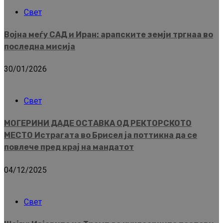
Свет
Војна меѓу САД и Иран: арапските земји тргнаа во
последна мисија
30/01/2026
Свет
МОГЕРИНИ ДАДЕ ОСТАВКА ОД РЕКТОРСКОТО
МЕСТО Истрагата во Брисел ја поттикна да се
повлече пред крај на мандатот
04/12/2025
Свет