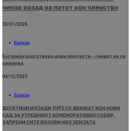
чекор назад на патот кон членство
30/01/2026
Балкан
Бугарија подготвува нови протести – гневот не се
смирува
04/12/2025
Балкан
ДЕСЕТИЦИ ИЛЈАДИ ЛУЃЕ СЕ ДВИЖАТ КОН НОВИ
САД ЗА УТРЕШНИОТ КОМЕМОРАТИВЕН СОБИР,
ЗАПРЕНИ СИТЕ ВОЗОВИ НИЗ ЗЕМЈАТА