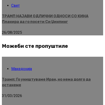
Свет
ТРАМП НАЈАВИ ОДЛИЧНИ ОДНОСИ СО КИНА
Планира да го посети Си Џинпинг
26/08/2025
Можеби сте пропуштиле
Македонија
Трамп: Го уништуваме Иран, но нема долго да
останеме
31/03/2026