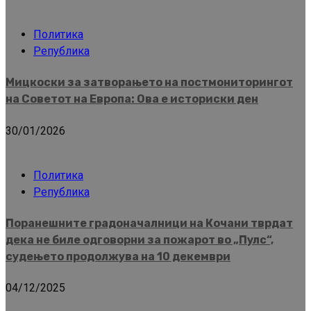
Политика
Република
Мицкоски за затворањето на постмониторингот
на Советот на Европа: Ова е историски ден
30/01/2026
Политика
Република
Поранешните градоначалници на Кочани тврдат
дека не биле одговорни за пожарот во „Пулс“,
судењето продолжува на 10 декември
04/12/2025