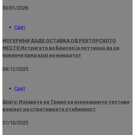
30/01/2026
Свет
МОГЕРИНИ ДАДЕ ОСТАВКА ОД РЕКТОРСКОТО
МЕСТО Истрагата во Брисел ја поттикна да се
повлече пред крај на мандатот
04/12/2025
Свет
Шојгу: Изјавите на Трамп за нуклеарните тестови
влијаат на стратешката стабилност
31/10/2025