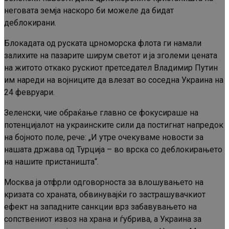
неговата земја наскоро би можеле да бидат
деблокирани.
Блокадата од руската црноморска флота ги намали
залихите на пазарите ширум светот и ја зголеми цената
на житото откако рускиот претседател Владимир Путин
им нареди на војниците да влезат во соседна Украина на
24 февруари.
Зеленски, чие обраќање главно се фокусираше на
потенцијалот на украинските сили да постигнат напредок
на бојното поле, рече: „И утре очекуваме новости за
нашата држава од Турција – во врска со деблокирањето
на нашите пристаништа“.
Москва ја отфрли одговорноста за влошувањето на
кризата со храната, обвинувајќи го застрашувачкиот
ефект на западните санкции врз забавувањето на
сопствениот извоз на храна и ѓубрива, а Украина за