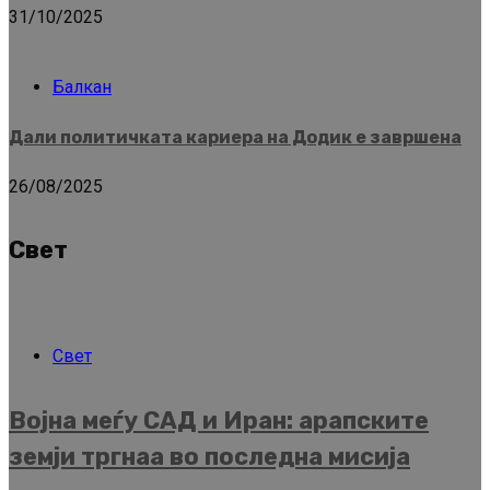
31/10/2025
Балкан
Дали политичката кариера на Додик е завршена
26/08/2025
Свет
Свет
Војна меѓу САД и Иран: арапските
земји тргнаа во последна мисија