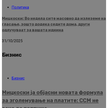
Политика
Мицкоски: Во недела сите масовно да излеземе на
гласање, зошто додека седите дома, други
одлучуваат за вашата иднина
31/10/2025
Бизнис
Бизнис
Мицкоски ја објасни новата формула
за зголемување на платите: ССМ не