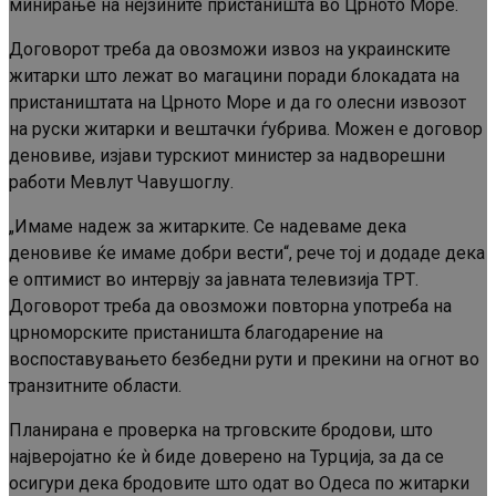
минирање на нејзините пристаништа во Црното Море.
Договорот треба да овозможи извоз на украинските
житарки што лежат во магацини поради блокадата на
пристаништата на Црното Море и да го олесни извозот
на руски житарки и вештачки ѓубрива. Можен е договор
деновиве, изјави турскиот министер за надворешни
работи Мевлут Чавушоглу.
„Имаме надеж за житарките. Се надеваме дека
деновиве ќе имаме добри вести“, рече тој и додаде дека
е оптимист во интервју за јавната телевизија ТРТ.
Договорот треба да овозможи повторна употреба на
црноморските пристаништа благодарение на
воспоставувањето безбедни рути и прекини на огнот во
транзитните области.
Планирана е проверка на трговските бродови, што
најверојатно ќе ѝ биде доверено на Турција, за да се
осигури дека бродовите што одат во Одеса по житарки