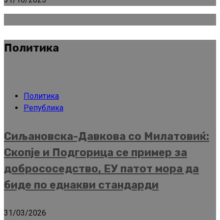
Политика
Политика
Република
Сиљановска-Давкова со Милатовиќ:
Скопје и Подгорица се пример за
добрососедство, ЕУ патот мора да
биде по еднакви стандарди
31/03/2026