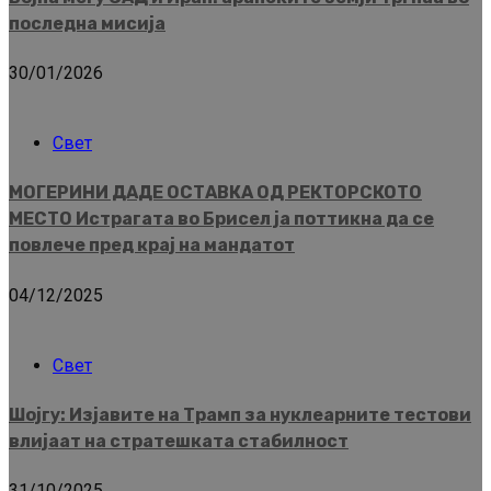
последна мисија
30/01/2026
Свет
МОГЕРИНИ ДАДЕ ОСТАВКА ОД РЕКТОРСКОТО
МЕСТО Истрагата во Брисел ја поттикна да се
повлече пред крај на мандатот
04/12/2025
Свет
Шојгу: Изјавите на Трамп за нуклеарните тестови
влијаат на стратешката стабилност
31/10/2025