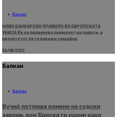
Бизнис
НОВО БАНКАРСКО ПРАВИЛО ВО ЕВРОПСКАТА
УНИЈА Ќе се проверува примачот на парите, а
резултатот ќе го покаже семафор
26/08/2025
Балкан
Балкан
Вучиќ потпиша измени на судски
закони, кои Брисел ги оцени како