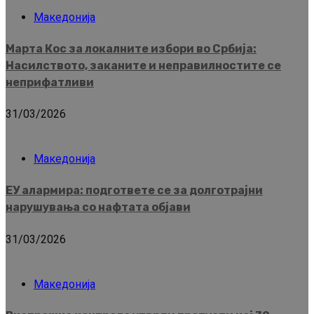
Македонија
Марта Кос за локалните избори во Србија:
Насилството, заканите и неправилностите се
неприфатливи
31/03/2026
Македонија
ЕУ алармира: подгответе се за долготрајни
нарушувања со нафтата објави
31/03/2026
Македонија