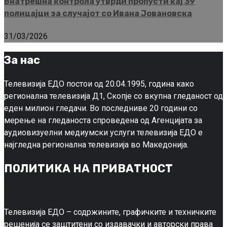
Внатрешна контрола утврди пропусти кај 39
полицајци за случајот со Ивана Јовановска
31/03/2026
За нас
Телевизија ЕДО постои од 20.04.1995, година како
регионална телевизија Д1, Скопје со вкупна гледаност од
еден милион гледачи. Во последниве 20 години со
мерење на гледаноста спроведена од Агенцијата за
аудиовизуелни медиумски услуги телевизија ЕДО е
најгледна регионална телевизија во Македонија.
ПОЛИТИКА НА ПРИВАТНОСТ
Телевизија ЕДО – содржините, графичките и техничките
решенија се заштитени со издавачки и авторски права