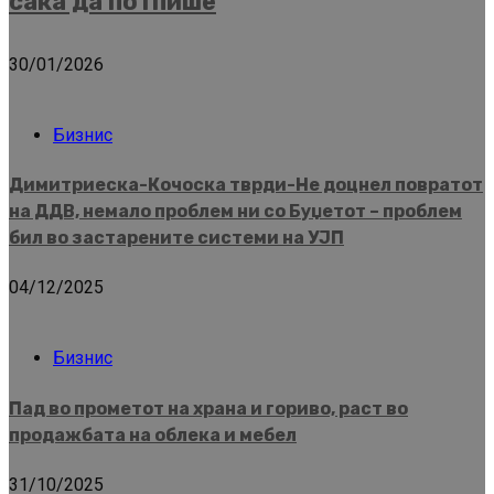
сака да потпише
30/01/2026
Бизнис
Димитриеска-Кочоска тврди-Не доцнел повратот
на ДДВ, немало проблем ни со Буџетот – проблем
бил во застарените системи на УЈП
04/12/2025
Бизнис
Пад во прометот на храна и гориво, раст во
продажбата на облека и мебел
31/10/2025