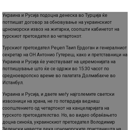
Украина и Русија подоцна денеска во Турција ќе
потпишат договор за обновување на украинскиот
црноморски извоз на житарки, соопшти кабинетот на
турскиот претседател во четвртокот.
Турскиот претседател Реџеп Таип Ердоган и генералниот
секретар на ОН Антонио Гутереш, како и претставници на
Украина и Русија ќе учествуваат на церемонијата на
потпишување што ќе се одржи во 15:30 часот по
средноевропско време во палатата Долмабахче во
Истанбул.
Украина и Русија, и двете меѓу најголемите светски
извозници на храна, не го потврдија веднаш
соопштението од четвртокот на канцеларијата на
турското претседателство. Но, во видео обраќањето
доцна синоќа, украинскиот претседател Володимир
Зеленски навести дека црноморските пристаништа на