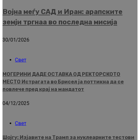
Војна меѓу САД и Иран: арапските
земји тргнаа во последна мисија
30/01/2026
Свет
МОГЕРИНИ ДАДЕ ОСТАВКА ОД РЕКТОРСКОТО
МЕСТО Истрагата во Брисел ја поттикна да се
повлече пред крај на мандатот
04/12/2025
Свет
Шојгу: Изјавите на Трамп за нуклеарните тестови