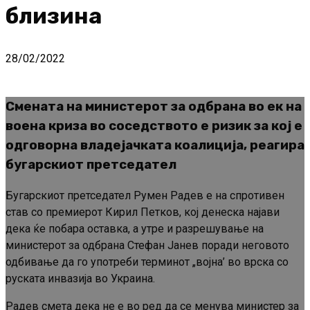
близина
28/02/2022
Смената на министерот за одбрана во ек на
воена криза во соседството е ризик за кој е
одговорна владејачката коалиција, реагира
бугарскиот претседател
Бугарскиот претседател Румен Радев е на спротивен
став со премиерот Кирил Петков, кој денеска најави
дека ќе побара оставка, а утре и разрешување на
министерот за одбрана Стефан Јанев поради неговото
одбивање да го употреби терминот „војна’ во врска со
руската инвазија во Украина.
Радев смета дека не е во ред да се менува министер за