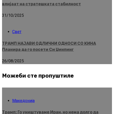
влијаат на стратешката стабилност
31/10/2025
Свет
ТРАМП НАЈАВИ ОДЛИЧНИ ОДНОСИ СО КИНА
Планира да го посети Си Џинпинг
26/08/2025
Можеби сте пропуштиле
Македонија
Трамп: Го уништуваме Иран, но нема долго да