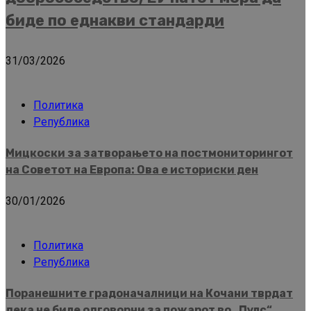
биде по еднакви стандарди
31/03/2026
Политика
Република
Мицкоски за затворањето на постмониторингот
на Советот на Европа: Ова е историски ден
30/01/2026
Политика
Република
Поранешните градоначалници на Кочани тврдат
дека не биле одговорни за пожарот во „Пулс“,