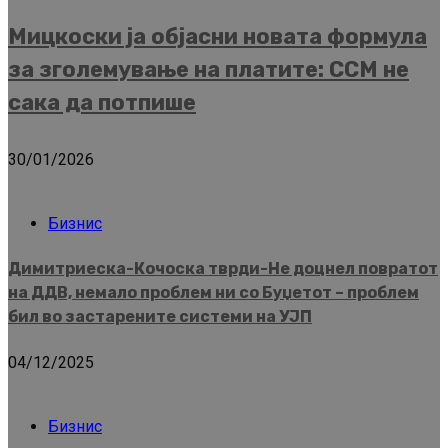
Мицкоски ја објасни новата формула
за зголемување на платите: ССМ не
сака да потпише
30/01/2026
Бизнис
Димитриеска-Кочоска тврди-Не доцнел повратот
на ДДВ, немало проблем ни со Буџетот – проблем
бил во застарените системи на УЈП
04/12/2025
Бизнис