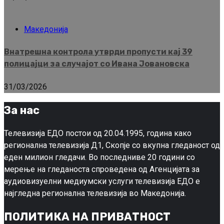
Македонија
Внатрешна контрола утврди пропусти кај 39
полицајци за случајот со Ивана Јовановска
31/03/2026
За нас
Телевизија ЕДО постои од 20.04.1995, година како
регионална телевизија Д1, Скопје со вкупна гледаност од
еден милион гледачи. Во последниве 20 години со
мерење на гледаноста спроведена од Агенцијата за
аудиовизуелни медиумски услуги телевизија ЕДО е
најгледна регионална телевизија во Македонија.
ПОЛИТИКА НА ПРИВАТНОСТ