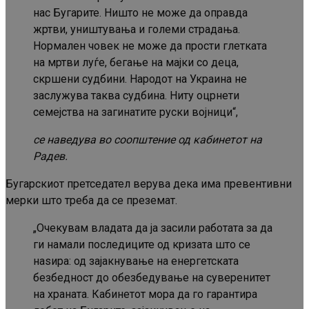
нас Бугарите. Ништо не може да оправда
жртви, уништувања и големи страдања.
Нормален човек не може да прости глетката
на мртви луѓе, бегање на мајки со деца,
скршени судбини. Народот на Украина не
заслужува таква судбина. Ниту оцрнети
семејства на загинатите руски војници“,
се наведува во соопштение од кабинетот на
Радев.
Бугарскиот претседател верува дека има превентивни
мерки што треба да се преземат.
„Очекувам владата да ја засили работата за да
ги намали последиците од кризата што се
наѕира: од зајакнување на енергетската
безбедност до обезбедување на суверенитет
на храната. Кабинетот мора да го гарантира