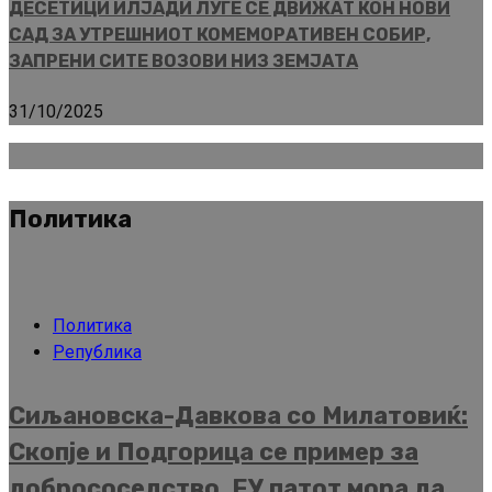
ДЕСЕТИЦИ ИЛЈАДИ ЛУЃЕ СЕ ДВИЖАТ КОН НОВИ
САД ЗА УТРЕШНИОТ КОМЕМОРАТИВЕН СОБИР,
ЗАПРЕНИ СИТЕ ВОЗОВИ НИЗ ЗЕМЈАТА
31/10/2025
Политика
Политика
Република
Сиљановска-Давкова со Милатовиќ:
Скопје и Подгорица се пример за
добрососедство, ЕУ патот мора да