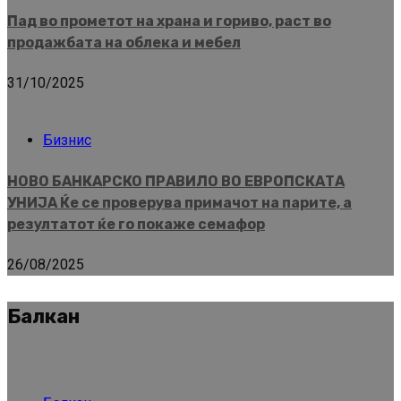
Пад во прометот на храна и гориво, раст во
продажбата на облека и мебел
31/10/2025
Бизнис
НОВО БАНКАРСКО ПРАВИЛО ВО ЕВРОПСКАТА
УНИЈА Ќе се проверува примачот на парите, а
резултатот ќе го покаже семафор
26/08/2025
Балкан