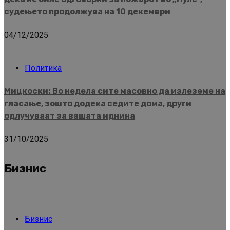
судењето продолжува на 10 декември
04/12/2025
Политика
Мицкоски: Во недела сите масовно да излеземе на
гласање, зошто додека седите дома, други
одлучуваат за вашата иднина
31/10/2025
Бизнис
Бизнис