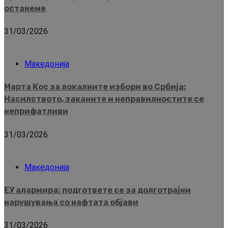
останеме
31/03/2026
Македонија
Марта Кос за локалните избори во Србија:
Насилството, заканите и неправилностите се
неприфатливи
31/03/2026
Македонија
ЕУ алармира: подгответе се за долготрајни
нарушувања со нафтата објави
31/03/2026