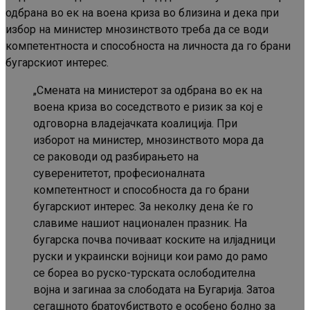
одбрана во ек на воена криза во близина и дека при
избор на министер мнозинството треба да се води
компетентноста и способноста на личноста да го брани
бугарскиот интерес.
„Смената на министерот за одбрана во ек на
воена криза во соседството е ризик за кој е
одговорна владејачката коалиција. При
изборот на министер, мнозинството мора да
се раководи од разбирањето на
суверенитетот, професионалната
компетентност и способноста да го брани
бугарскиот интерес. За неколку дена ќе го
славиме нашиот национален празник. На
бугарска почва почиваат коските на илјадници
руски и украински војници кои рамо до рамо
се бореа во руско-турската ослободителна
војна и загинаа за слободата на Бугарија. Затоа
сегашното братоубиството е особено болно за