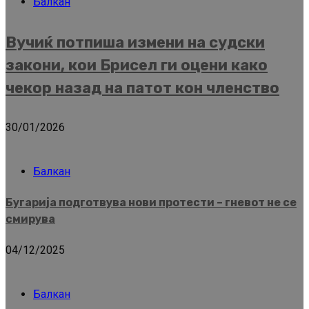
Балкан
Вучиќ потпиша измени на судски
закони, кои Брисел ги оцени како
чекор назад на патот кон членство
30/01/2026
Балкан
Бугарија подготвува нови протести – гневот не се
смирува
04/12/2025
Балкан