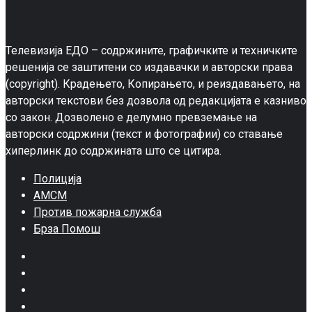
Телевизија ЕДО – содржините, графичките и техничките
решенија се заштитени со издавачки и авторски права
(copyright). Крадењето, Копирањето, и реиздавањето, на
авторски текстови без дозвола од редакцијата е казниво
со закон. Дозволено е делумно превземање на
авторски содржини (текст и фотографии) со ставање
хиперлинк до содржината што се цитира.
Полиција
АМСМ
Против пожарна служба
Брза Помош
Facebook
Twitter
Google
Plus
Instagram