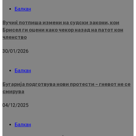
Балкан
Вучиќ потпиша измени на судски закони, кои
Брисел ги оцени како чекор назад на патот кон
членство
30/01/2026
Балкан
Бугарија подготвува нови протести – гневот не се
смирува
04/12/2025
Балкан