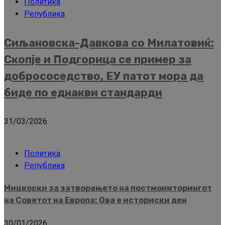
Политика
Република
Сиљановска-Давкова со Милатовиќ:
Скопје и Подгорица се пример за
добрососедство, ЕУ патот мора да
биде по еднакви стандарди
31/03/2026
Политика
Република
Мицкоски за затворањето на постмониторингот
на Советот на Европа: Ова е историски ден
30/01/2026