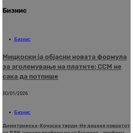
Бизнис
Бизнис
Мицкоски ја објасни новата формула
за зголемување на платите: ССМ не
сака да потпише
30/01/2026
Бизнис
Димитриеска-Кочоска тврди-Не доцнел повратот
на ДДВ, немало проблем ни со Буџетот – проблем