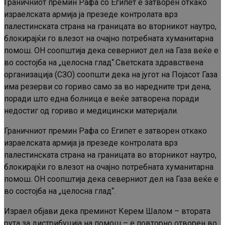
Граничниот премин Рафа со Египет е затворен откако
израелската армија ја презеде контролата врз
палестинската страна на границата во вторникот наутро,
блокирајќи го влезот на очајно потребната хуманитарна
помош. ОН соопштија дека северниот дел на Газа веќе е
во состојба на „целосна глад“.Светската здравствена
организација (СЗО) соопшти дека на југот на Појасот Газа
има резерви со гориво само за во наредните три дена,
поради што една болница е веќе затворена поради
недостиг од гориво и медицински материјали.
Граничниот премин Рафа со Египет е затворен откако
израелската армија ја презеде контролата врз
палестинската страна на границата во вторникот наутро,
блокирајќи го влезот на очајно потребната хуманитарна
помош. ОН соопштија дека северниот дел на Газа веќе е
во состојба на „целосна глад“.
Израел објави дека преминот Керем Шалом – втората
рута за дистрибуција на помош – е повторно отворен во