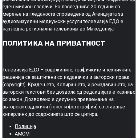
еден милион гледачи. Во последниве 20 години со
мерење на гледаноста спроведена од Агенцијата за
аудиовизуелни медиумски услуги телевизија ЕДО е
најгледна регионална телевизија во Македонија.
ПОЛИТИКА НА ПРИВАТНОСТ
Телевизија ЕДО – содржините, графичките и техничките
решенија се заштитени со издавачки и авторски права
(copyright). Крадењето, Копирањето, и реиздавањето, на
авторски текстови без дозвола од редакцијата е казниво
со закон. Дозволено е делумно превземање на
авторски содржини (текст и фотографии) со ставање
хиперлинк до содржината што се цитира.
Полиција
АМСМ