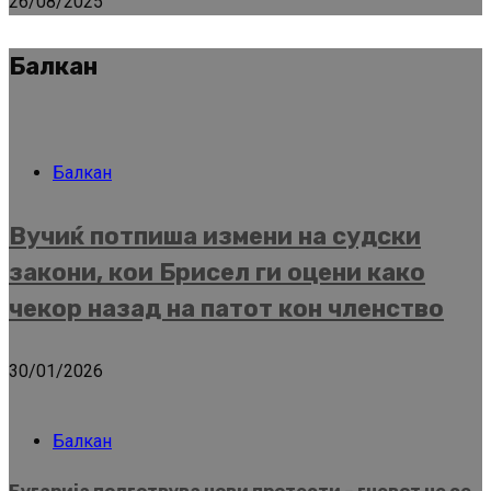
26/08/2025
Балкан
Балкан
Вучиќ потпиша измени на судски
закони, кои Брисел ги оцени како
чекор назад на патот кон членство
30/01/2026
Балкан