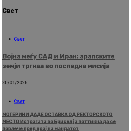
Свет
Свет
Војна меѓу САД и Иран: арапските
земји тргнаа во последна мисија
30/01/2026
Свет
МОГЕРИНИ ДАДЕ ОСТАВКА ОД РЕКТОРСКОТО
МЕСТО Истрагата во Брисел ја поттикна да се
повлече пред крај на мандатот