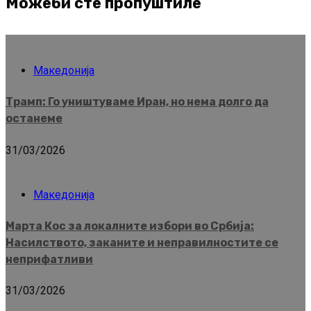
Можеби сте пропуштиле
Македонија
Трамп: Го уништуваме Иран, но нема долго да
останеме
31/03/2026
Македонија
Марта Кос за локалните избори во Србија:
Насилството, заканите и неправилностите се
неприфатливи
31/03/2026