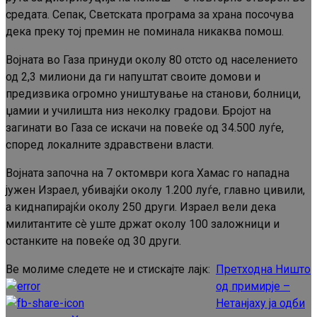
средата. Сепак, Светската програма за храна посочува
дека преку тој премин не поминала никаква помош.
Војната во Газа принуди околу 80 отсто од населението
од 2,3 милиони да ги напуштат своите домови и
предизвика огромно уништување на станови, болници,
џамии и училишта низ неколку градови. Бројот на
загинати во Газа се искачи на повеќе од 34.500 луѓе,
според локалните здравствени власти.
Војната започна на 7 октомври кога Хамас го нападна
јужен Израел, убивајќи околу 1.200 луѓе, главно цивили,
а киднапирајќи околу 250 други. Израел вели дека
милитантите сè уште држат околу 100 заложници и
останките на повеќе од 30 други.
Ве молиме следете не и стискајте лајк:
Претходна
Ништо
Continue
од примирје –
Reading
Нетанјаху ја одби