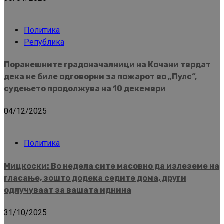
Политика
Република
Поранешните градоначалници на Кочани тврдат
дека не биле одговорни за пожарот во „Пулс“,
судењето продолжува на 10 декември
04/12/2025
Политика
Мицкоски: Во недела сите масовно да излеземе на
гласање, зошто додека седите дома, други
одлучуваат за вашата иднина
31/10/2025