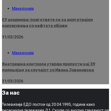
Македонија
ЕУ алармира: подгответе се за долготрајни
нарушувања со нафтата објави
31/03/2026
Македонија
Внатрешна контрола утврди пропусти кај 39
полицајци за случајот со Ивана Јовановска
31/03/2026
За нас
Телевизија ЕДО постои од 20.04.1995, година како
регионална телевизија Д1, Скопје со вкупна гледаност од