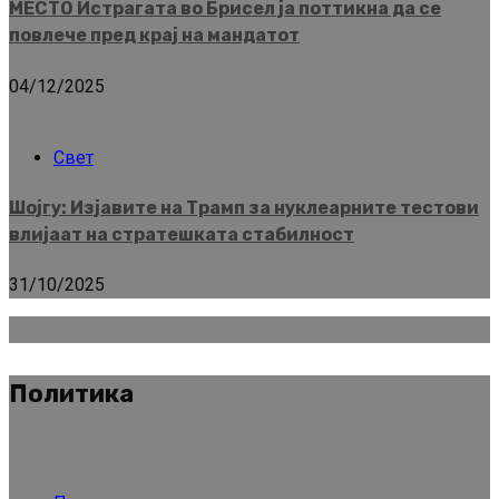
МЕСТО Истрагата во Брисел ја поттикна да се
повлече пред крај на мандатот
04/12/2025
Свет
Шојгу: Изјавите на Трамп за нуклеарните тестови
влијаат на стратешката стабилност
31/10/2025
Политика