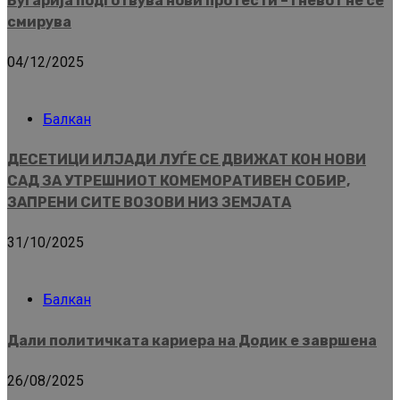
Бугарија подготвува нови протести – гневот не се
смирува
04/12/2025
Балкан
ДЕСЕТИЦИ ИЛЈАДИ ЛУЃЕ СЕ ДВИЖАТ КОН НОВИ
САД ЗА УТРЕШНИОТ КОМЕМОРАТИВЕН СОБИР,
ЗАПРЕНИ СИТЕ ВОЗОВИ НИЗ ЗЕМЈАТА
31/10/2025
Балкан
Дали политичката кариера на Додик е завршена
26/08/2025