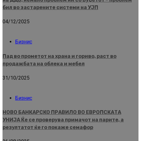
бил во застарените системи на УЈП
04/12/2025
Бизнис
Пад во прометот на храна и гориво, раст во
продажбата на облека и мебел
31/10/2025
Бизнис
НОВО БАНКАРСКО ПРАВИЛО ВО ЕВРОПСКАТА
УНИЈА Ќе се проверува примачот на парите, а
резултатот ќе го покаже семафор