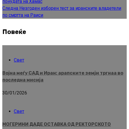
понудата на Хамас
Следна
Незгоден изборен тест за иранските владетели
по смртта на Раиси
Повеќе
Свет
Војна меѓу САД и Иран: арапските земји тргнаа во
последна мисија
30/01/2026
Свет
МОГЕРИНИ ДАДЕ ОСТАВКА ОД РЕКТОРСКОТО