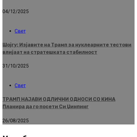
04/12/2025
Свет
Шојгу: Изјавите на Трамп за нуклеарните тестови
влијаат на стратешката стабилност
31/10/2025
Свет
ТРАМП НАЈАВИ ОДЛИЧНИ ОДНОСИ СО КИНА
Планира да го посети Си Џинпинг
26/08/2025