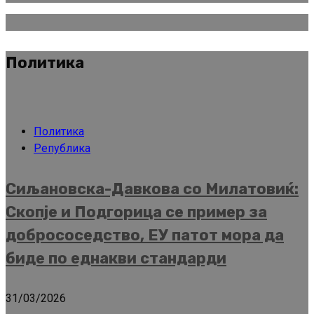
Политика
Политика
Република
Сиљановска-Давкова со Милатовиќ:
Скопје и Подгорица се пример за
добрососедство, ЕУ патот мора да
биде по еднакви стандарди
31/03/2026