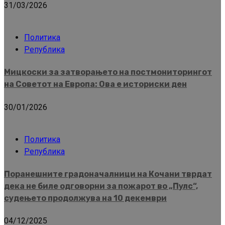
31/03/2026
Политика
Република
Мицкоски за затворањето на постмониторингот
на Советот на Европа: Ова е историски ден
30/01/2026
Политика
Република
Поранешните градоначалници на Кочани тврдат
дека не биле одговорни за пожарот во „Пулс“,
судењето продолжува на 10 декември
04/12/2025