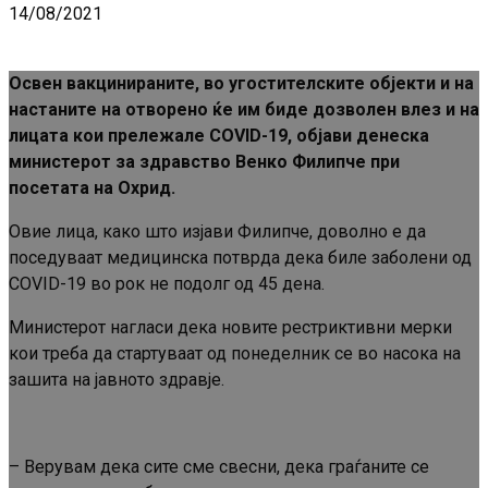
14/08/2021
Освен вакцинираните, во угостителските објекти и на
настаните на отворено ќе им биде дозволен влез и на
лицата кои прележале COVID-19, објави денеска
министерот за здравство Венко Филипче при
посетата на Охрид.
Овие лица, како што изјави Филипче, доволно е да
поседуваат медицинска потврда дека биле заболени од
COVID-19 во рок не подолг од 45 дена.
Министерот нагласи дека новите рестриктивни мерки
кои треба да стартуваат од понеделник се во насока на
зашита на јавното здравје.
– Верувам дека сите сме свесни, дека граѓаните се