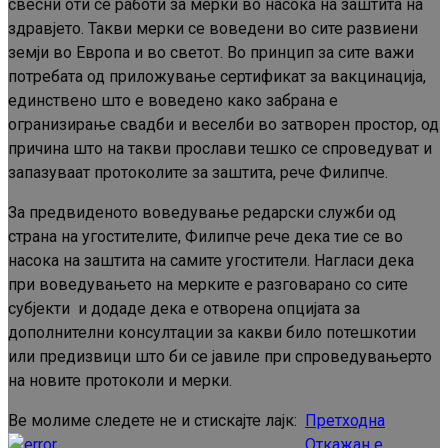
свесни оти се работи за мерки во насока на заштита на
здравјето. Такви мерки се воведени во сите развиени
земји во Европа и во светот. Во принцип за сите важи
потребата од приложување сертификат за вакцинација,
единствено што е воведено како забрана е
огранизирање свадби и веселби во затворен простор, од
причина што на такви прослави тешко се спроведуват и
запазуваат протоколите за заштита, рече Филипче.
За предвиденото воведување редарски служби од
страна на угостителите, Филипче рече дека тие се во
насока на заштита на самите угостители. Нагласи дека
при воведувањето на мерките е разговарано со сите
субјекти и додаде дека е отворена опцијата за
дополнителни консултации за какви било потешкотии
или предизвици што би се јавиле при спроведувањерто
на новите протоколи и мерки.
Ве молиме следете не и стискајте лајк:
Претходна
Continue
Откажан е