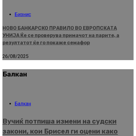
Бизнис
НОВО БАНКАРСКО ПРАВИЛО ВО ЕВРОПСКАТА
УНИЈА Ќе се проверува примачот на парите, а
резултатот ќе го покаже семафор
26/08/2025
Балкан
Балкан
Вучиќ потпиша измени на судски
закони, кои Брисел ги оцени како