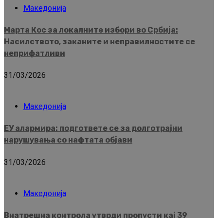
Македонија
Марта Кос за локалните избори во Србија:
Насилството, заканите и неправилностите се
неприфатливи
31/03/2026
Македонија
ЕУ алармира: подгответе се за долготрајни
нарушувања со нафтата објави
31/03/2026
Македонија
Внатрешна контрола утврди пропусти кај 39