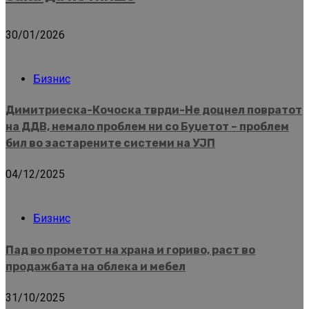
30/01/2026
Бизнис
Димитриеска-Кочоска тврди-Не доцнел повратот
на ДДВ, немало проблем ни со Буџетот – проблем
бил во застарените системи на УЈП
04/12/2025
Бизнис
Пад во прометот на храна и гориво, раст во
продажбата на облека и мебел
31/10/2025