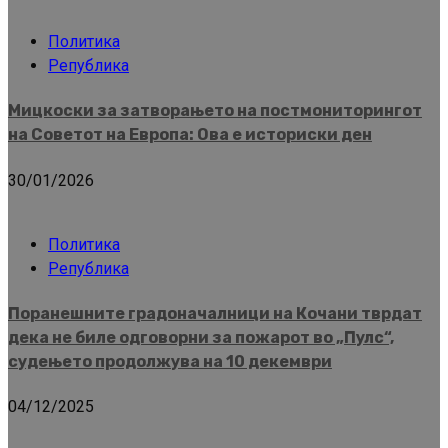
Политика
Република
Мицкоски за затворањето на постмониторингот
на Советот на Европа: Ова е историски ден
30/01/2026
Политика
Република
Поранешните градоначалници на Кочани тврдат
дека не биле одговорни за пожарот во „Пулс“,
судењето продолжува на 10 декември
04/12/2025