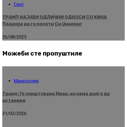
Свет
ТРАМП НАЈАВИ ОДЛИЧНИ ОДНОСИ СО КИНА
Планира да го посети Си Џинпинг
26/08/2025
Можеби сте пропуштиле
Македонија
Трамп: Го уништуваме Иран, но нема долго да
останеме
31/03/2026