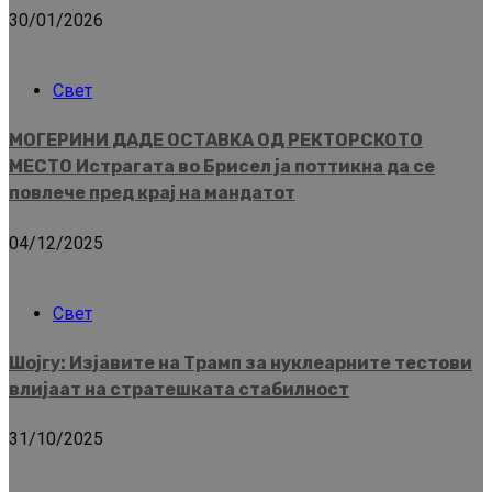
30/01/2026
Свет
МОГЕРИНИ ДАДЕ ОСТАВКА ОД РЕКТОРСКОТО
МЕСТО Истрагата во Брисел ја поттикна да се
повлече пред крај на мандатот
04/12/2025
Свет
Шојгу: Изјавите на Трамп за нуклеарните тестови
влијаат на стратешката стабилност
31/10/2025