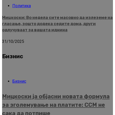
Политика
Мицкоски: Во недела сите масовно да излеземе на
гласање, зошто додека седите дома, други
одлучуваат за вашата иднина
31/10/2025
Бизнис
Бизнис
Мицкоски ја објасни новата формула
за зголемување на платите: ССМ не
сака да потпише