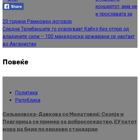
Reading
концертот, ама не
и прославата за
20 години Рамковен договор
Следна
Талибанците го освојуваат Кабул без отпор од
владините сили – 100 македонски државјани се наоѓаат
во Авганистан
Повеќе
Политика
Република
Сиљановска-Давкова со Милатовиќ: Скопје и
Подгорица се пример за добрососедство, ЕУ патот
мора да биде по еднакви стандарди