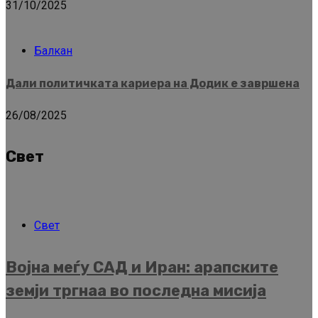
31/10/2025
Балкан
Дали политичката кариера на Додик е завршена
26/08/2025
Свет
Свет
Војна меѓу САД и Иран: арапските
земји тргнаа во последна мисија