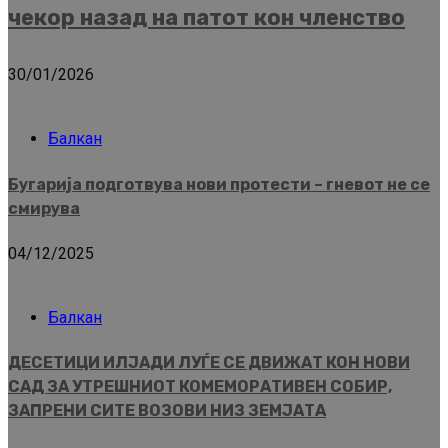
чекор назад на патот кон членство
30/01/2026
Балкан
Бугарија подготвува нови протести – гневот не се
смирува
04/12/2025
Балкан
ДЕСЕТИЦИ ИЛЈАДИ ЛУЃЕ СЕ ДВИЖАТ КОН НОВИ
САД ЗА УТРЕШНИОТ КОМЕМОРАТИВЕН СОБИР,
ЗАПРЕНИ СИТЕ ВОЗОВИ НИЗ ЗЕМЈАТА