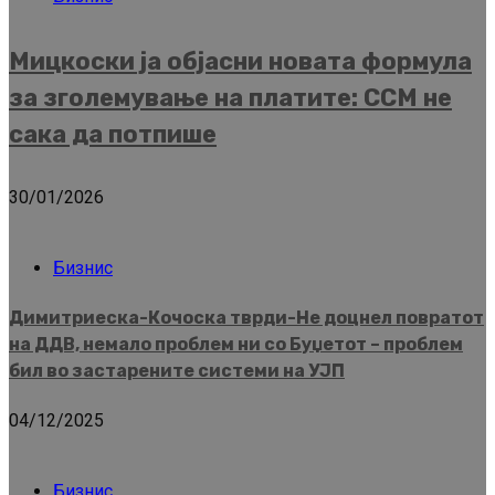
Мицкоски ја објасни новата формула
за зголемување на платите: ССМ не
сака да потпише
30/01/2026
Бизнис
Димитриеска-Кочоска тврди-Не доцнел повратот
на ДДВ, немало проблем ни со Буџетот – проблем
бил во застарените системи на УЈП
04/12/2025
Бизнис