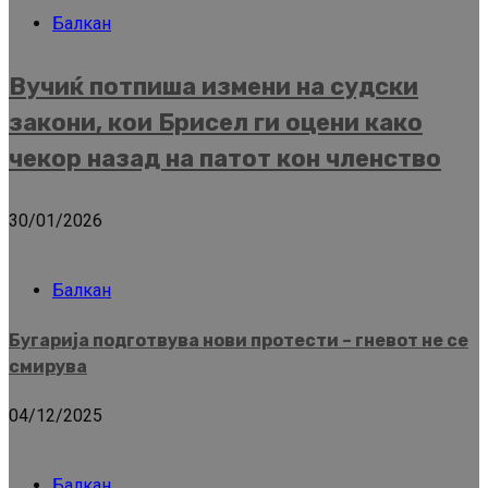
Балкан
Вучиќ потпиша измени на судски
закони, кои Брисел ги оцени како
чекор назад на патот кон членство
30/01/2026
Балкан
Бугарија подготвува нови протести – гневот не се
смирува
04/12/2025
Балкан