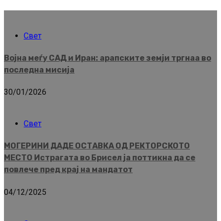
Свет
Војна меѓу САД и Иран: арапските земји тргнаа во
последна мисија
30/01/2026
Свет
МОГЕРИНИ ДАДЕ ОСТАВКА ОД РЕКТОРСКОТО
МЕСТО Истрагата во Брисел ја поттикна да се
повлече пред крај на мандатот
04/12/2025