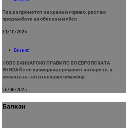
Пад во прометот на храна и гориво, раст во
продажбата на облека и мебел
31/10/2025
Бизнис
НОВО БАНКАРСКО ПРАВИЛО ВО ЕВРОПСКАТА
УНИЈА Ќе се проверува примачот на парите, а
резултатот ќе го покаже семафор
26/08/2025
Балкан