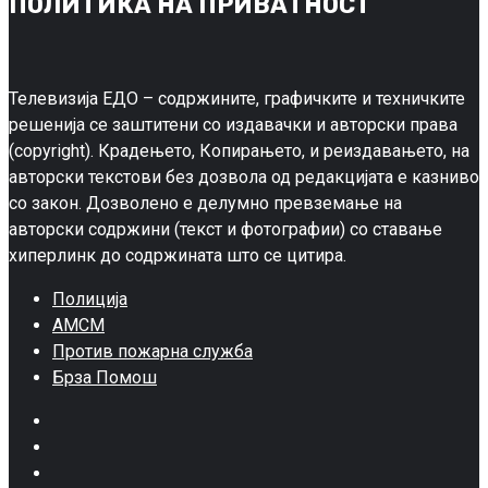
ПОЛИТИКА НА ПРИВАТНОСТ
Телевизија ЕДО – содржините, графичките и техничките
решенија се заштитени со издавачки и авторски права
(copyright). Крадењето, Копирањето, и реиздавањето, на
авторски текстови без дозвола од редакцијата е казниво
со закон. Дозволено е делумно превземање на
авторски содржини (текст и фотографии) со ставање
хиперлинк до содржината што се цитира.
Полиција
АМСМ
Против пожарна служба
Брза Помош
Facebook
Twitter
Google