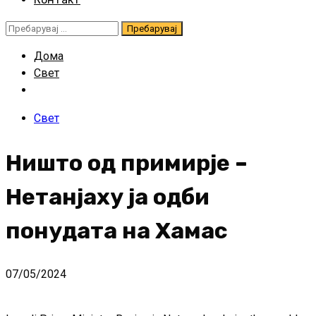
Пребарувај
за:
Дома
Свет
Свет
Ништо од примирје –
Нетанјаху ја одби
понудата на Хамас
07/05/2024