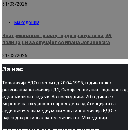
31/03/2026
Македонија
Внатрешна контрола утврди пропусти кај 39
полицајци за случајот со Ивана Јовановска
31/03/2026
За нас
Телевизија ЕДО постои од 20.04.1995, година како
регионална телевизија Д1, Скопје со вкупна гледаност од
еден милион гледачи. Во последниве 20 години со
мерење на гледаноста спроведена од Агенцијата за
аудиовизуелни медиумски услуги телевизија ЕДО е
најгледна регионална телевизија во Македонија.