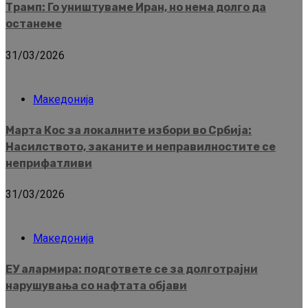
Трамп: Го уништуваме Иран, но нема долго да
останеме
31/03/2026
Македонија
Марта Кос за локалните избори во Србија:
Насилството, заканите и неправилностите се
неприфатливи
31/03/2026
Македонија
ЕУ алармира: подгответе се за долготрајни
нарушувања со нафтата објави