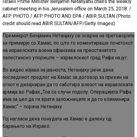
Israeli Prime Minister Benjamin Netanyahu chairs the weekly
cabinet meeting in his Jerusalem office on March 25, 2018. /
AFP PHOTO / AFP PHOTO AND EPA / ABIR SULTAN (Photo
credit should read ABIR SULTAN/AFP/Getty Images)
Премиерот Бенјамин Нетанјаху се осврна на преговорите
за примирје со Хамас, по што го коментираше почетокот
на израелската воена офанзива на преостанатото
палестинско упориште – израелскиот град Рафа на југ.
Во видео изјава за јавноста, Нетанјаху рече дека
последниот предлог на Хамас за договор за прекин на
огнот е дизајниран да го саботира влезот на израелската
армија во Рафах.„Тоа се случи подолу. Операцијата Рафа
има за цел да ги врати заложниците и да го елиминира
Хамас“ – порача Нетанјаху.
Тој нагласи дека понудата на Хамас е далеку од
барањето на Израел.