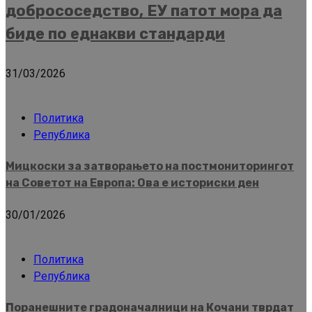
добрососедство, ЕУ патот мора да
биде по еднакви стандарди
31/03/2026
Политика
Република
Мицкоски за затворањето на постмониторингот
на Советот на Европа: Ова е историски ден
30/01/2026
Политика
Република
Поранешните градоначалници на Кочани тврдат