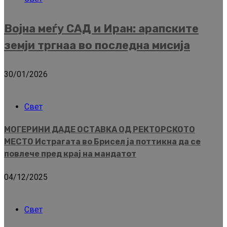
Војна меѓу САД и Иран: арапските
земји тргнаа во последна мисија
30/01/2026
Свет
МОГЕРИНИ ДАДЕ ОСТАВКА ОД РЕКТОРСКОТО
МЕСТО Истрагата во Брисел ја поттикна да се
повлече пред крај на мандатот
04/12/2025
Свет