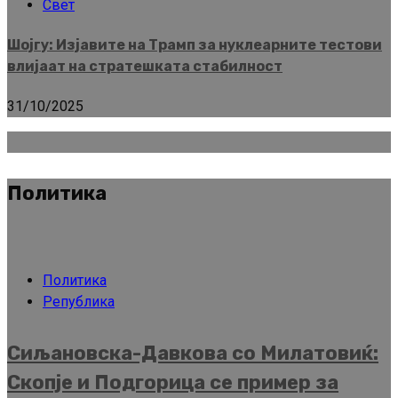
Свет
Шојгу: Изјавите на Трамп за нуклеарните тестови
влијаат на стратешката стабилност
31/10/2025
Политика
Политика
Република
Сиљановска-Давкова со Милатовиќ:
Скопје и Подгорица се пример за