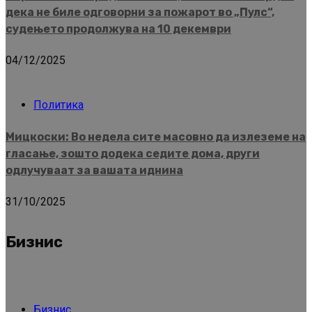
дека не биле одговорни за пожарот во „Пулс“,
судењето продолжува на 10 декември
04/12/2025
Политика
Мицкоски: Во недела сите масовно да излеземе на
гласање, зошто додека седите дома, други
одлучуваат за вашата иднина
31/10/2025
Бизнис
Бизнис