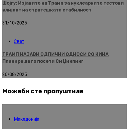
Шојгу: Изјавите на Трамп за нуклеарните тестови
влијаат на стратешката стабилност
31/10/2025
Свет
ТРАМП НАЈАВИ ОДЛИЧНИ ОДНОСИ СО КИНА
Планира да го посети Си Џинпинг
26/08/2025
Можеби сте пропуштиле
Македонија