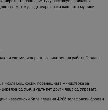
а конкретното прашање, туку раскажува приказни.
едокот не може да одговара онака како што му чини
.
како и екс министерката за внатрешни работи Гордана
и, Никола Бошкоски, поранешната министерка за
Варелов од УБК и уште пет други лица од Управата.
одина незаконски биле следени 4.286 телефонски броеви