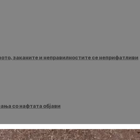
твото, заканите и неправилностите се неприфатливи
вања со нафтата објави