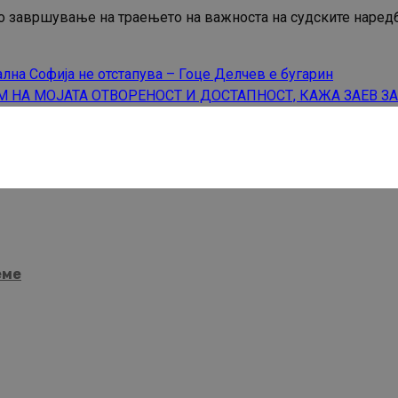
о завршување на траењето на важноста на судските наредби
лна Софија не отстапува – Гоце Делчев е бугарин
 НА МОЈАТА ОТВОРЕНОСТ И ДОСТАПНОСТ, КАЖА ЗАЕВ З
еме