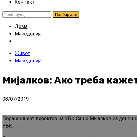
Контакт
Пребарувај
за:
Дома
Македонија
Живот
Македонија
Мијалков: Ако треба кажет
08/07/2019
Поранешниот директор на УБК Сашо Мијалков на денешно
УБК.