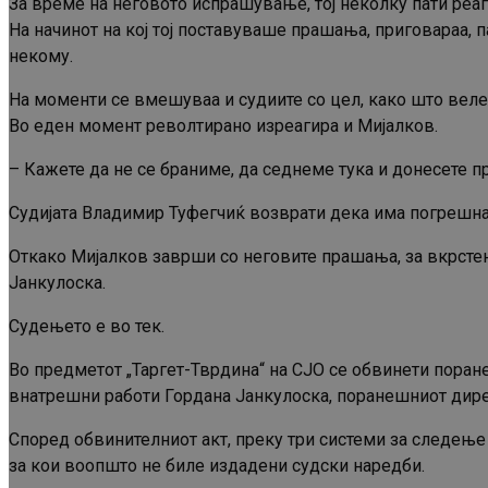
За време на неговото испрашување, тој неколку пати реа
На начинот на кој тој поставуваше прашања, приговараа, п
некому.
На моменти се вмешуваа и судиите со цел, како што велеа
Во еден момент револтирано изреагира и Мијалков.
– Кажете да не се браниме, да седнеме тука и донесете п
Судијата Владимир Туфегчиќ возврати дека има погрешна
Откако Мијалков заврши со неговите прашања, за вкрстен
Јанкулоска.
Судењето е во тек.
Во предметот „Таргет-Тврдина“ на СЈО се обвинети поран
внатрешни работи Гордана Јанкулоска, поранешниот дире
Според обвинителниот акт, преку три системи за следење
за кои воопшто не биле издадени судски наредби.