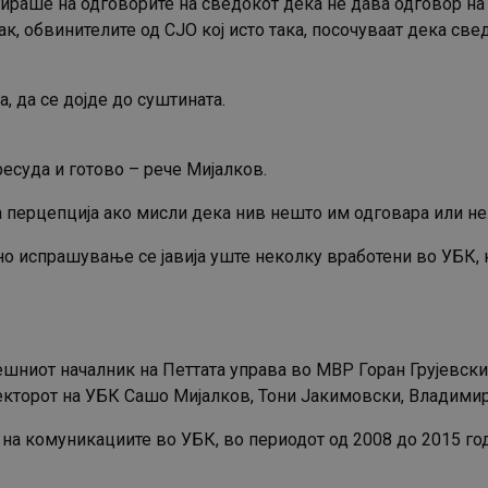
гираше на одговорите на сведокот дека не дава одговор н
ак, обвинителите од СЈО кој исто така, посочуваат дека св
, да се дојде до суштината.
ресуда и готово – рече Мијалков.
 перцепција ако мисли дека нив нешто им одговара или не
о испрашување се јавија уште неколку вработени во УБК, 
ешниот началник на Петтата управа во МВР Горан Грујевск
кторот на УБК Сашо Мијалков, Тони Јакимовски, Владимир 
 на комуникациите во УБК, во периодот од 2008 до 2015 г