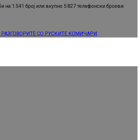
 на 1.541 број или вкупно 5.827 телефонски броеви.
А РАЗГОВОРИТЕ СО РУСКИТЕ КОМИЧАРИ