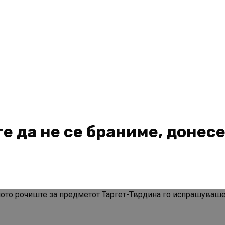
е да не се браниме, донесе
то рочиште за предметот Таргет-Тврдина го испрашуваше 