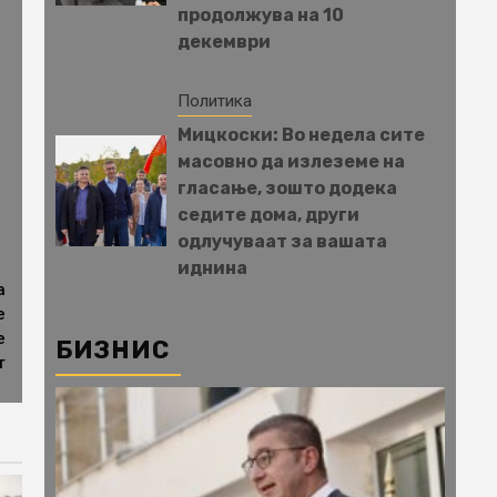
продолжува на 10
декември
Политика
Мицкоски: Во недела сите
масовно да излеземе на
гласање, зошто додека
седите дома, други
одлучуваат за вашата
иднина
а
е
е
БИЗНИС
т