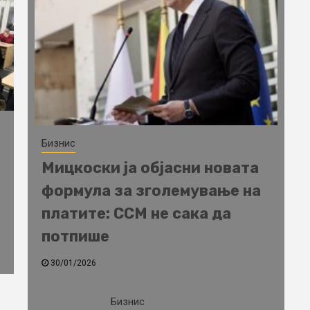
Бизнис
Мицкоски ја објасни новата
формула за зголемување на
платите: ССМ не сака да
потпише
30/01/2026
Бизнис