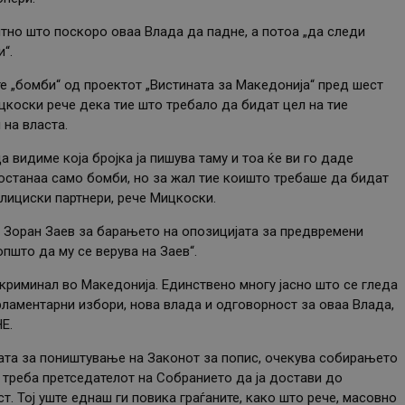
но што поскоро оваа Влада да падне, а потоа „да следи
“.
 „бомби“ од проектот „Вистината за Македонија“ пред шест
цкоски рече дека тие што требало да бидат цел на тие
 на власта.
 видиме која бројка ја пишува таму и тоа ќе ви го даде
останаа само бомби, но за жал тие коишто требаше да бидат
лициски партнери, рече Мицкоски.
М Зоран Заев за барањето на опозицијата за предвремени
пшто да му се верува на Заев“.
 криминал во Македонија. Единствено многу јасно што се гледа
ламентарни избори, нова влада и одговорност за оваа Влада,
Е.
ата за поништување на Законот за попис, очекува собирањето
 треба претседателот на Собранието да ја достави до
т. Тој уште еднаш ги повика граѓаните, како што рече, масовно