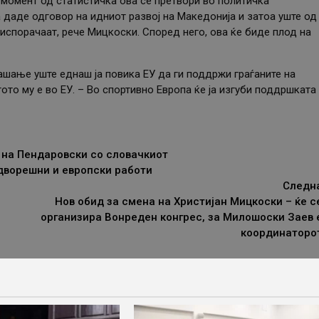
 момент од статистичка ова се претвори во политичка
да даде одговор на идниот развој на Македонија и затоа уште од
испорачаат, рече Мицкоски. Според него, ова ќе биде плод на
ање уште еднаш ја повика ЕУ да ги поддржи граѓаните на
тото му е во ЕУ. – Во спортивно Европа ќе ја изгуби поддршката
 нa Пендаровски со словачкиот
дворешни и европски работи
Следн
Нов обид за смена на Христијан Мицкоски – ќе с
организира Вонреден конгрес, за Милошоски Заев 
координаторо