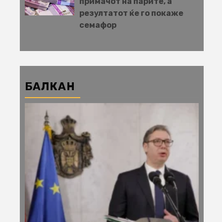
примачот на парите, а
резултатот ќе го покаже
семафор
БАЛКАН