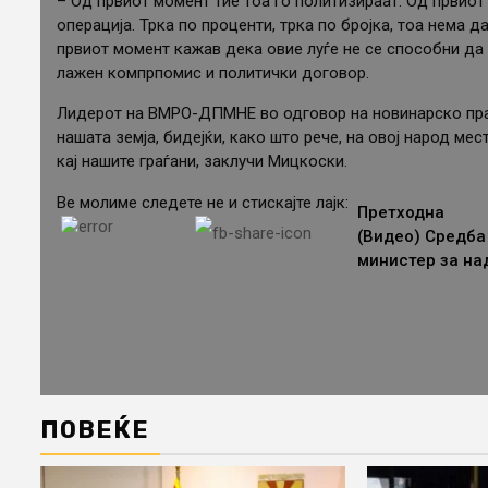
– Од првиот момент тие тоа го политизираат. Од првиот
операција. Трка по проценти, трка по бројка, тоа нема 
првиот момент кажав дека овие луѓе не се способни да 
лажен компрпомис и политички договор.
Лидерот на ВМРО-ДПМНЕ во одговор на новинарско праш
нашата земја, бидејќи, како што рече, на овој народ мес
кај нашите граѓани, заклучи Мицкоски.
Ве молиме следете не и стискајте лајк:
Continue
Претходна
(Видео) Средба
Reading
министер за на
ПОВЕЌЕ