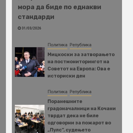
мора да биде по еднакви
стандарди
31/03/2026
Политика
Република
Мицкоски за затворањето
на постмониторингот на
Советот на Европа: Ова е
историски ден
Политика
Република
Поранешните
градоначалници на Кочани
тврдат дека не биле
одговорни за пожарот во
„Пулс“, судењето