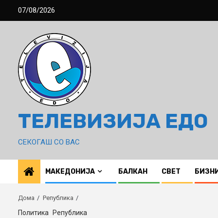
Skip
07/08/2026
to
content
ТЕЛЕВИЗИЈА ЕДО
СЕКОГАШ СО ВАС
МАКЕДОНИЈА
БАЛКАН
СВЕТ
БИЗН
Дома
Република
Политика
Република