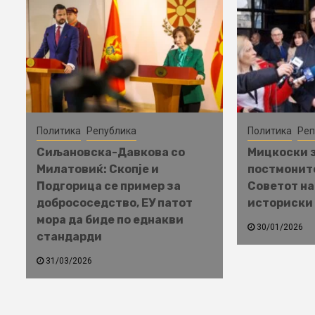
Политика
Република
Политика
Реп
Сиљановска-Давкова со
Мицкоски з
Милатовиќ: Скопје и
постмонит
Подгорица се пример за
Советот на
добрососедство, ЕУ патот
историски
мора да биде по еднакви
30/01/2026
стандарди
31/03/2026