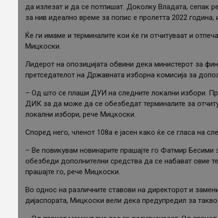
да излезат и да се потпишат. Доколку Владата, сепак
за нив идеално време за попис е пролетта 2022 година, и 
Ќе ги имаме и терминалите кои ќе ги отчитуваат и отпеча
Мицкоски.
Лидерот на опозицијата обвини дека министерот за фи
претседателот на Државната изборна комисија за допол
– Од што се плаши ДУИ на следните локални избори. П
ДИК за да може да се обезбедат терминалите за отчитув
локални избори, рече Мицкоски.
Според него, членот 108а е јасен како ќе се гласа на с
– Ве повикувам новинарите прашајте го Фатмир Бесими 
обезбеди дополнителни средства да се набават овие те
прашајте го, рече Мицкоски.
Во однос на различните ставови на директорот и замен
дијаспората, Мицкоски вели дека предупредил за такво 