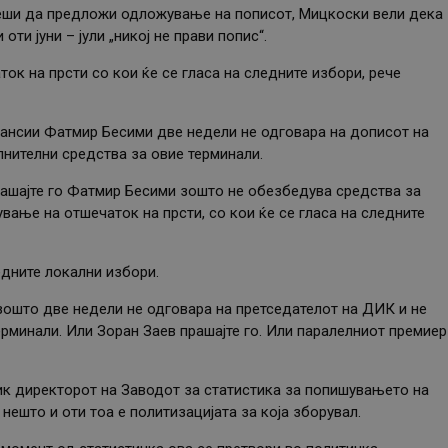
 реши да предложи одложување на пописот, Мицкоски вели дека
оти јуни – јули „никој не прави попис“.
ток на прсти со кои ќе се гласа на следните избори, рече
нансии Фатмир Бесими две недели не одговара на дописот на
нителни средства за овие терминали.
рашајте го Фатмир Бесими зошто не обезбедува средства за
ање на отшечаток на прсти, со кои ќе се гласа на следните
ледните локални избори.
зошто две недели не одговара на претседателот на ДИК и не
рминали. Или Зоран Заев прашајте го. Или паралелниот премиер
ик директорот на Заводот за статистика за попишувањето на
нешто и оти тоа е политизацијата за која зборувал.