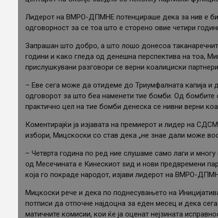
Лидерот на ВМРО-ДПМНЕ потенцираше дека за нив е бит
одговорност за се тоа што е сторено овие четири години
Запрашан што добро, а што лошо донесоа таканаречните
години и како гледа од денешна перспектива на тоа, Ми
прислушкувани разговори се верни коалициски партнери
– Еве сега може да отидеме до Триумфалната капија и да
одговорот за што беа наменети тие бомби. Од бомбите 
практично цел на тие бомби денеска се нивни верни коа
Коментирајќи ја изјавата на премиерот и лидер на СДС
избори, Мицскоски со став дека „не знае дали може воо
– Четврта година по ред ние слушаме само лаги и многу
од Месечината е Кинескиот ѕид и нови предвремени пар
која го покраде народот, изјави лидерот на ВМРО-ДПМН
Мицкоски рече и дека по поднесувањето на Иницијатив
потписи да отпочне најдоцна за еден месец и дека сега
матичните комисии, кои ќе ја оценат нејзината исправнос