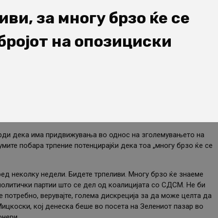
ви, за многу брзо ќе се
 бројот на опозициски
рди дека има придвижувања во однос на зголемувањето на
умите побара трпение потенцирајќи дека тоа „многу брзо ќе се
ред неколку недели. Бидете трпеливи. Многу брзо ќе знаеме
политички партии што се дел од коалицијата со СДСМ. Не би
 потребно, верувајте, голема дискреција за да може целта да
Мицкоски, кој денеска беше во посета на Зелениот пазар во
онери.