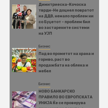
Димитриеска-Кочоска
тврди-Не доцнел повратот
на ДДВ, немало проблем ни
со Буџетот – проблем бил
во застарените системи
на УЈП
Бизнис
Пад во прометот на храна и
гориво, раст во
продажбата на облека и
мебел
Бизнис
НОВО БАНКАРСКО
ПРАВИЛО ВО ЕВРОПСКАТА
УНИЈА Ќе се проверува