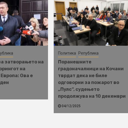
ублика
Политика
Република
а затворањето на
Поранешните
орингот на
градоначалници на Кочани
 Европа: Ова е
тврдат дека не биле
 ден
одговорни за пожарот во
„Пулс“, судењето
продолжува на 10 декември
04/12/2025