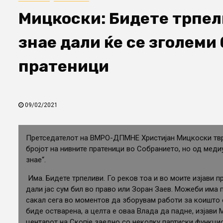
Мицкоски: Бидете трпели
знае дали ќе се зголеми
пратеници
09/02/2021
Претседателот на ВМРО-ДПМНЕ Христијан Мицкоски тв
бројот на нивните пратеници во Собранието, но од меди
знае“.
Има. Бидете трпеливи. Го реков тоа и во моите изјави п
дали јас сум бил во право или Зоран Заев. Можеби има 
сакал сега во моментов да зборувам работи за коишто е
биде остварена, а целта е оваа Влада да падне, изјави 
центарот на Скопје заедно со неколку партиски функци