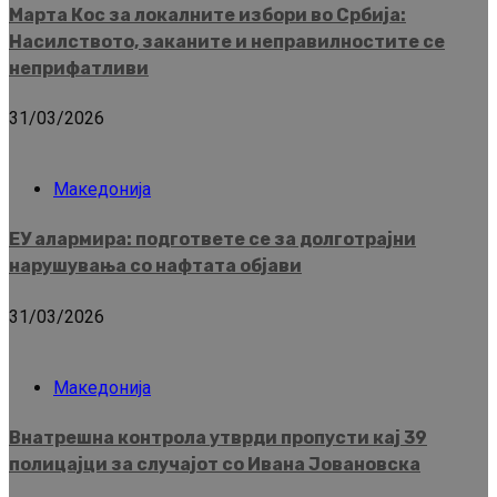
Марта Кос за локалните избори во Србија:
Насилството, заканите и неправилностите се
неприфатливи
31/03/2026
Македонија
ЕУ алармира: подгответе се за долготрајни
нарушувања со нафтата објави
31/03/2026
Македонија
Внатрешна контрола утврди пропусти кај 39
полицајци за случајот со Ивана Јовановска