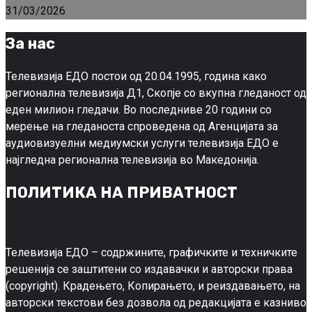
31/03/2026
За нас
Телевизија ЕДО постои од 20.04.1995, година како
регионална телевизија Д1, Скопје со вкупна гледаност од
еден милион гледачи. Во последниве 20 години со
мерење на гледаноста спроведена од Агенцијата за
аудиовизуелни медиумски услуги телевизија ЕДО е
најгледна регионална телевизија во Македонија.
ПОЛИТИКА НА ПРИВАТНОСТ
Телевизија ЕДО – содржините, графичките и техничките
решенија се заштитени со издавачки и авторски права
(copyright). Крадењето, Копирањето, и реиздавањето, на
авторски текстови без дозвола од редакцијата е казниво