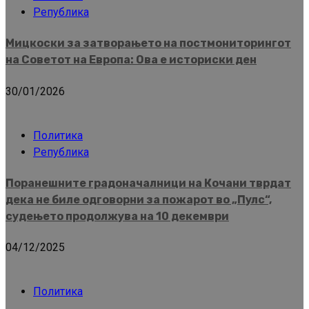
Република
Мицкоски за затворањето на постмониторингот
на Советот на Европа: Ова е историски ден
30/01/2026
Политика
Република
Поранешните градоначалници на Кочани тврдат
дека не биле одговорни за пожарот во „Пулс“,
судењето продолжува на 10 декември
04/12/2025
Политика