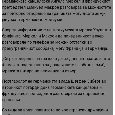
Германската канцеларка Ангела Меркел и францускиот
претседател Емануел Макрон разговараа за можностите
за повторно отворање на границата меѓу двете земји,
јавуваат германските медиуми.
Според информациите на медиумската мрежа Хаупштат
брифингс, Меркел и Макрон во понеделникот вечер
разговарале по телефон за можни отстапки во
прекуграничниот сообраќај меѓу Франција и Германија.
„Се разговараше за тоа како да се донесат правила што
ќе важат подеднакво за државјаните на обете земји“,
мрежата цитираше неименуван извор.
Портпаролот на германската влада Штефен Зиберт во
вторникот потврди дека германската канцеларка и
францускиот претседател разговарале за европските
прашања.
Со недели важи правилото по кое странски државјани