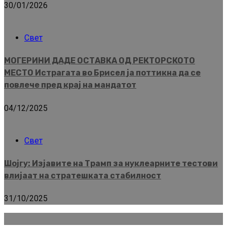
30/01/2026
Свет
МОГЕРИНИ ДАДЕ ОСТАВКА ОД РЕКТОРСКОТО
МЕСТО Истрагата во Брисел ја поттикна да се
повлече пред крај на мандатот
04/12/2025
Свет
Шојгу: Изјавите на Трамп за нуклеарните тестови
влијаат на стратешката стабилност
31/10/2025