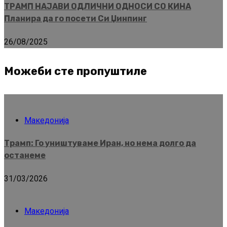
ТРАМП НАЈАВИ ОДЛИЧНИ ОДНОСИ СО КИНА
Планира да го посети Си Џинпинг
26/08/2025
Можеби сте пропуштиле
Македонија
Трамп: Го уништуваме Иран, но нема долго да
останеме
31/03/2026
Македонија