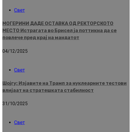
Свет
МОГЕРИНИ ДАДЕ ОСТАВКА ОД РЕКТОРСКОТО
МЕСТО Истрагата во Брисел ја поттикна да се
повлече пред крај на мандатот
04/12/2025
Свет
Шојгу: Изјавите на Трамп за нуклеарните тестови
влијаат на стратешката стабилност
31/10/2025
Свет