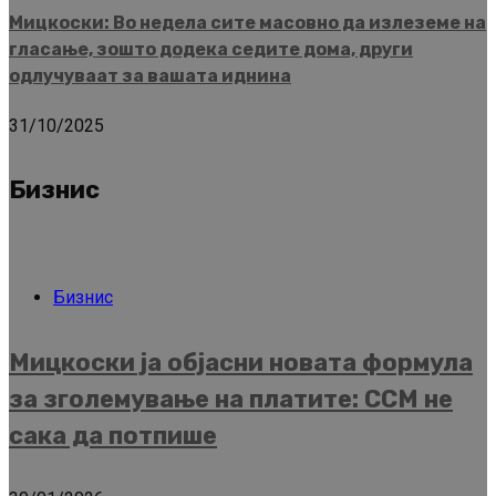
Мицкоски: Во недела сите масовно да излеземе на
гласање, зошто додека седите дома, други
одлучуваат за вашата иднина
31/10/2025
Бизнис
Бизнис
Мицкоски ја објасни новата формула
за зголемување на платите: ССМ не
сака да потпише