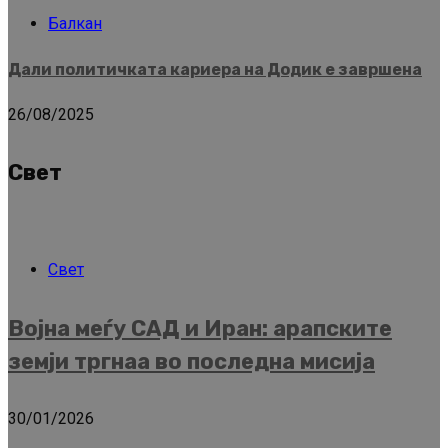
Балкан
Дали политичката кариера на Додик е завршена
26/08/2025
Свет
Свет
Војна меѓу САД и Иран: арапските
земји тргнаа во последна мисија
30/01/2026