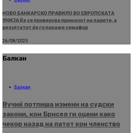
НОВО БАНКАРСКО ПРАВИЛО ВО ЕВРОПСКАТА
УНИЈА Ќе се проверува примачот на парите, а
резултатот ќе го покаже семафор
26/08/2025
Балкан
Балкан
Вучиќ потпиша измени на судски
закони, кои Брисел ги оцени како
чекор назад на патот кон членство