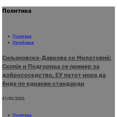
Политика
Политика
Република
Сиљановска-Давкова со Милатовиќ:
Скопје и Подгорица се пример за
добрососедство, ЕУ патот мора да
биде по еднакви стандарди
31/03/2026
Политика