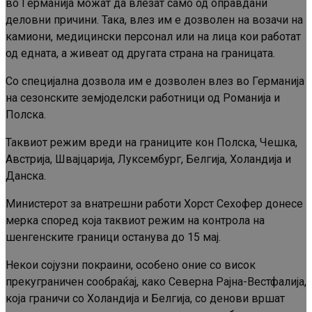
во Германија можат да влезат само од оправдани
деловни причини. Така, влез им е дозволен на возачи на
камиони, медицински персонал или на лица кои работат
од едната, а живеат од другата страна на границата.
Со специјална дозвола им е дозволен влез во Германија
на сезонските земјоделски работници од Романија и
Полска.
Таквиот режим вреди на границите кон Полска, Чешка,
Австрија, Швајцарија, Луксембург, Белгија, Холандија и
Данска.
Министерот за внатрешни работи Хорст Сехофер донесе
мерка според која таквиот режим на контрола на
шенгенските граници останува до 15 мај.
Некои сојузни покраини, особено оние со висок
прекуграничен сообраќај, како Северна Рајна-Вестфалија,
која граничи со Холандија и Белгија, со денови вршат