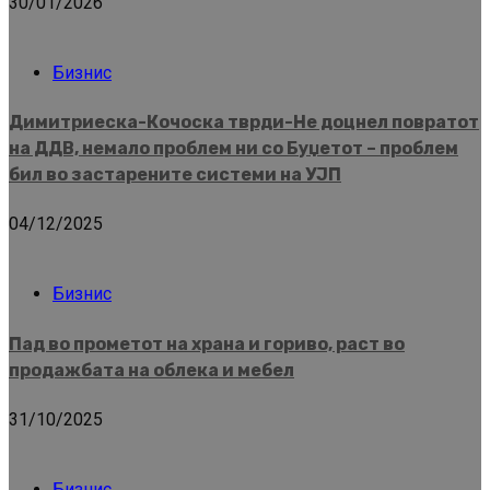
30/01/2026
Бизнис
Димитриеска-Кочоска тврди-Не доцнел повратот
на ДДВ, немало проблем ни со Буџетот – проблем
бил во застарените системи на УЈП
04/12/2025
Бизнис
Пад во прометот на храна и гориво, раст во
продажбата на облека и мебел
31/10/2025
Бизнис