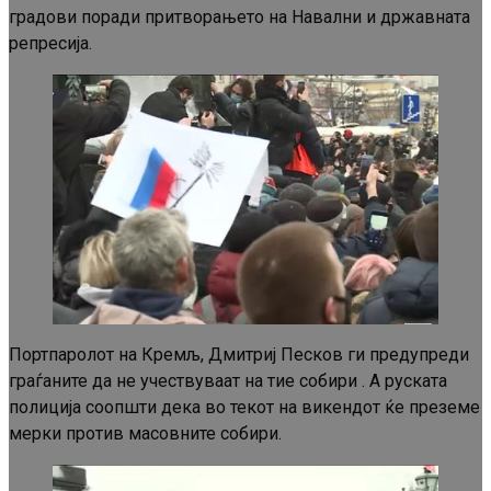
градови поради притворањето на Навални и државната
репресија.
Портпаролот на Кремљ, Дмитриј Песков ги предупреди
граѓаните да не учествуваат на тие собири . А руската
полиција соопшти дека во текот на викендот ќе преземе
мерки против масовните собири.