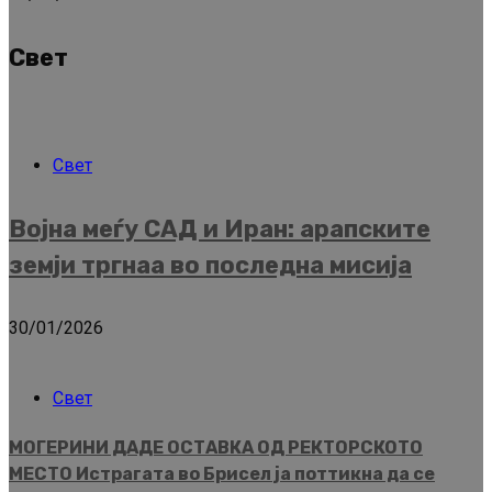
Свет
Свет
Војна меѓу САД и Иран: арапските
земји тргнаа во последна мисија
30/01/2026
Свет
МОГЕРИНИ ДАДЕ ОСТАВКА ОД РЕКТОРСКОТО
МЕСТО Истрагата во Брисел ја поттикна да се