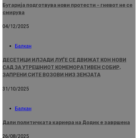
Бугарија подготвува нови протести – гневот не се
смирува
04/12/2025
Балкан
ДЕСЕТИЦИ ИЛЈАДИ ЛУЃЕ СЕ ДВИЖАТ КОН НОВИ
САД ЗА УТРЕШНИОТ КОМЕМОРАТИВЕН СОБИР,
ЗАПРЕНИ СИТЕ ВОЗОВИ НИЗ ЗЕМЈАТА
31/10/2025
Балкан
Дали политичката кариера на Додик е завршена
26/08/2025