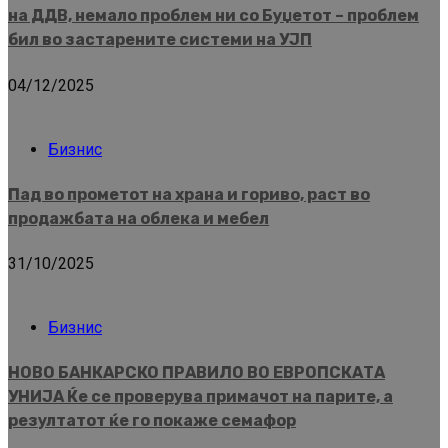
на ДДВ, немало проблем ни со Буџетот – проблем
бил во застарените системи на УЈП
04/12/2025
Бизнис
Пад во прометот на храна и гориво, раст во
продажбата на облека и мебел
31/10/2025
Бизнис
НОВО БАНКАРСКО ПРАВИЛО ВО ЕВРОПСКАТА
УНИЈА Ќе се проверува примачот на парите, а
резултатот ќе го покаже семафор