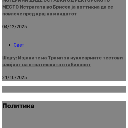
МОГЕРИНИ ДАДЕ ОСТАВКА ОД РЕКТОРСКОТО
МЕСТО Истрагата во Брисел ја поттикна да се
повлече пред крај на мандатот
04/12/2025
Свет
Шојгу: Изјавите на Трамп за нуклеарните тестови
влијаат на стратешката стабилност
31/10/2025
Политика