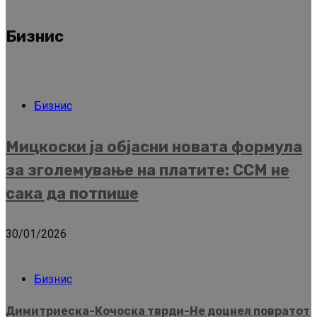
Бизнис
Бизнис
Мицкоски ја објасни новата формула
за зголемување на платите: ССМ не
сака да потпише
30/01/2026
Бизнис
Димитриеска-Кочоска тврди-Не доцнел повратот