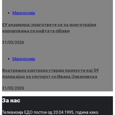
Македонија
ЕУ алармира: подгответе се за долготрајни
нарушувања со нафтата објави
31/03/2026
Македонија
Внатрешна контрола утврди пропусти кај 39
полицајци за случајот со Ивана Јовановска
31/03/2026
За нас
Телевизија ЕДО постои од 20.04.1995, година како