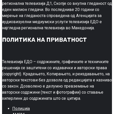
регионална телевизија Д1, Скопје со вкупна гледаност од
еден милион гледачи. Во последниве 20 години со
мерење на гледаноста спроведена од Агенцијата за
аудиовизуелни медиумски услуги телевизија ЕДО е
најгледна регионална телевизија во Македонија.
ПОЛИТИКА НА ПРИВАТНОСТ
Телевизија ЕДО – содржините, графичките и техничките
решенија се заштитени со издавачки и авторски права
(copyright). Крадењето, Копирањето, и реиздавањето, на
авторски текстови без дозвола од редакцијата е казниво
со закон. Дозволено е делумно превземање на
авторски содржини (текст и фотографии) со ставање
хиперлинк до содржината што се цитира.
Полиција