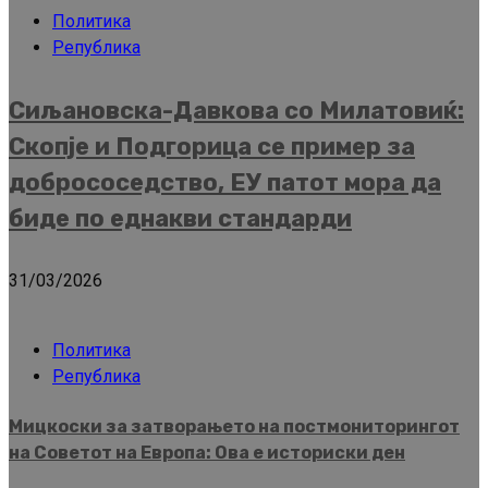
Политика
Република
Сиљановска-Давкова со Милатовиќ:
Скопје и Подгорица се пример за
добрососедство, ЕУ патот мора да
биде по еднакви стандарди
31/03/2026
Политика
Република
Мицкоски за затворањето на постмониторингот
на Советот на Европа: Ова е историски ден