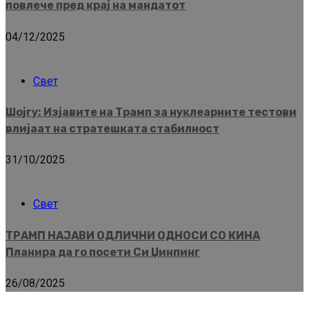
повлече пред крај на мандатот
04/12/2025
Свет
Шојгу: Изјавите на Трамп за нуклеарните тестови
влијаат на стратешката стабилност
31/10/2025
Свет
ТРАМП НАЈАВИ ОДЛИЧНИ ОДНОСИ СО КИНА
Планира да го посети Си Џинпинг
26/08/2025