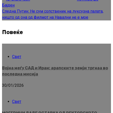
Бајден
Следна
Путин: Не сум сопственик на луксузна палата,
ништо од она од филмот на Навални не е мое
Повеќе
Свет
Војна меѓу САД и Иран: арапските земји тргнаа во
последна мисија
30/01/2026
Свет