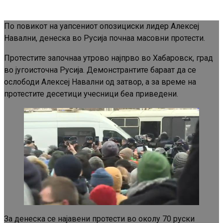
По повикот на уапсениот опозициски лидер Алексеј
Навални, денеска во Русија почнаа масовни протести.
Протестите започнаа утрово најпрво во Хабаровск, град
во југоисточна Русија. Демонстрантите бараат да се
ослободи Алексеј Навални од затвор, а за време на
протестите десетици учесници беа приведени.
За денеска се најавени протести во околу 70 руски