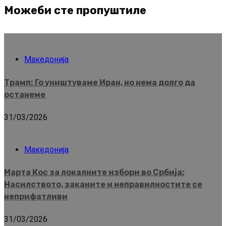
Можеби сте пропуштиле
Македонија
Трамп: Го уништуваме Иран, но нема долго да
останеме
31/03/2026
Македонија
Марта Кос за локалните избори во Србија:
Насилството, заканите и неправилностите се
неприфатливи
31/03/2026