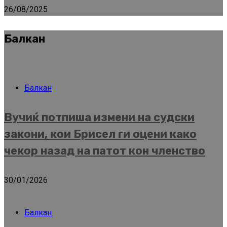
26/08/2025
Балкан
Балкан
Вучиќ потпиша измени на судски
закони, кои Брисел ги оцени како
чекор назад на патот кон членство
30/01/2026
Балкан