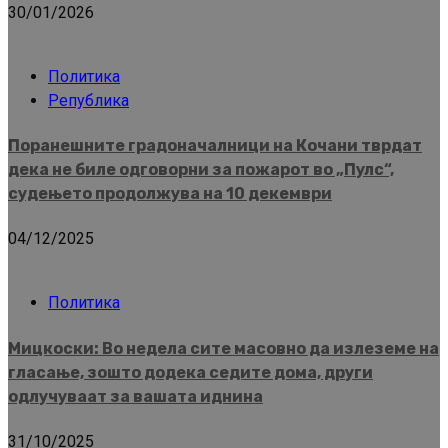
30/01/2026
Политика
Република
Поранешните градоначалници на Кочани тврдат
дека не биле одговорни за пожарот во „Пулс“,
судењето продолжува на 10 декември
04/12/2025
Политика
Мицкоски: Во недела сите масовно да излеземе на
гласање, зошто додека седите дома, други
одлучуваат за вашата иднина
31/10/2025