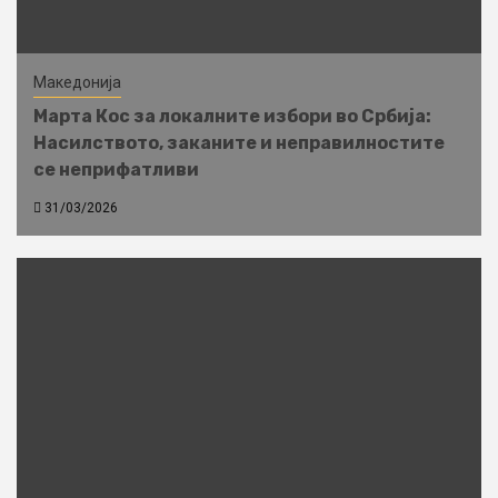
Македонија
Марта Кос за локалните избори во Србија:
Насилството, заканите и неправилностите
се неприфатливи
31/03/2026