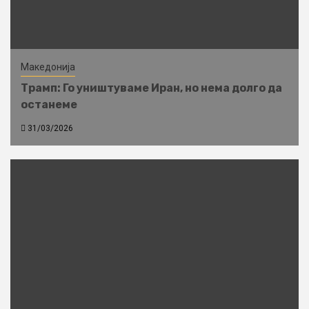
Македонија
Трамп: Го уништуваме Иран, но нема долго да
останеме
31/03/2026