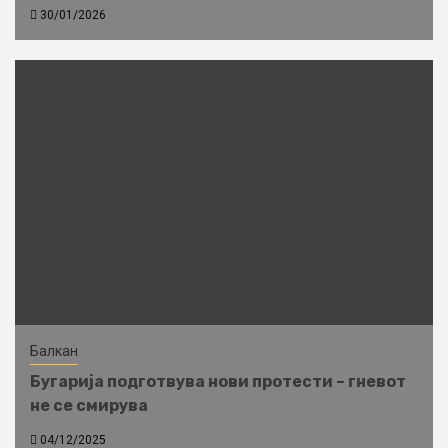
30/01/2026
Балкан
Бугарија подготвува нови протести – гневот
не се смирува
04/12/2025