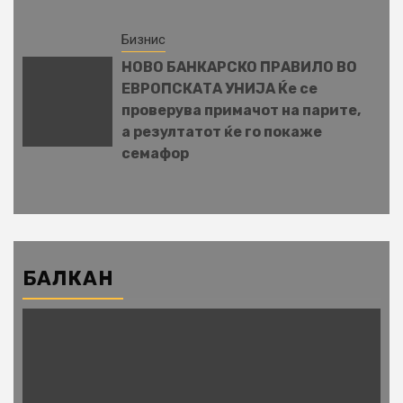
Бизнис
НОВО БАНКАРСКО ПРАВИЛО ВО
ЕВРОПСКАТА УНИЈА Ќе се
проверува примачот на парите,
а резултатот ќе го покаже
семафор
БАЛКАН