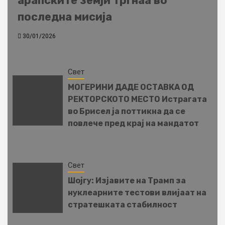
арапските земји тргнаа во
последна мисија
30/01/2026
Свет
МОГЕРИНИ ДАДЕ ОСТАВКА ОД
РЕКТОРСКОТО МЕСТО Истрагата
во Брисел ја поттикна да се
повлече пред крај на мандатот
Свет
Шојгу: Изјавите на Трамп за
нуклеарните тестови влијаат на
стратешката стабилност