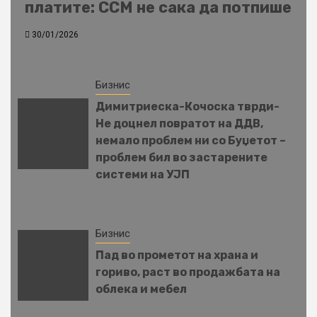
платите: ССМ не сака да потпише
30/01/2026
Бизнис
Димитриеска-Кочоска тврди-
Не доцнел повратот на ДДВ,
немало проблем ни со Буџетот –
проблем бил во застарените
системи на УЈП
Бизнис
Пад во прометот на храна и
гориво, раст во продажбата на
облека и мебел