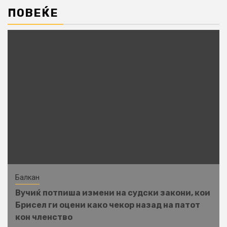
ПОВЕЌЕ
Балкан
Вучиќ потпиша измени на судски закони, кои
Брисел ги оцени како чекор назад на патот
кон членство