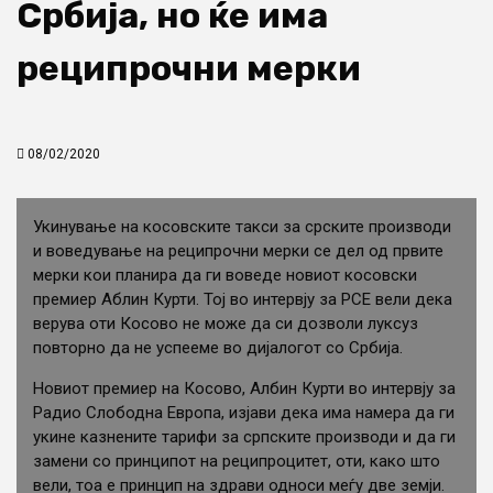
Србија, но ќе има
реципрочни мерки
08/02/2020
Укинување на косовските такси за срските производи
и воведување на реципрочни мерки се дел од првите
мерки кои планира да ги воведе новиот косовски
премиер Аблин Курти. Тој во интервју за РСЕ вели дека
верува оти Косово не може да си дозволи луксуз
повторно да не успееме во дијалогот со Србија.
Новиот премиер на Косово, Албин Курти во интервју за
Радио Слободна Европа, изјави дека има намера да ги
укине казнените тарифи за српските производи и да ги
замени со принципот на реципроцитет, оти, како што
вели, тоа е принцип на здрави односи меѓу две земји.