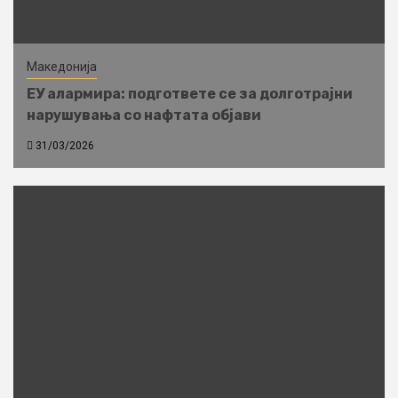
Македонија
ЕУ алармира: подгответе се за долготрајни
нарушувања со нафтата објави
31/03/2026