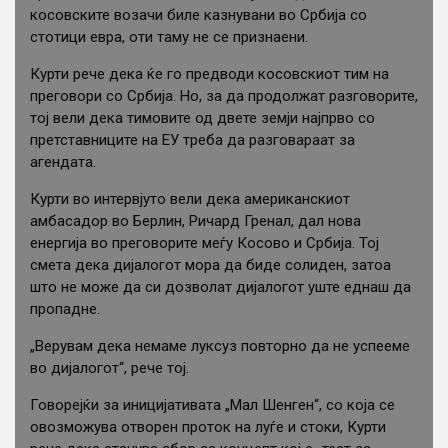
косовските возачи биле казнувани во Србија со
стотици евра, оти таму не се признаени.
Курти рече дека ќе го предводи косовскиот тим на
преговори со Србија. Но, за да продолжат разговорите,
тој вели дека тимовите од двете земји најпрво со
претставниците на ЕУ треба да разговараат за
агендата.
Курти во интервјуто вели дека американскиот
амбасадор во Берлин, Ричард Гренал, дал нова
енергија во преговорите меѓу Косово и Србија. Тој
смета дека дијалогот мора да биде солиден, затоа
што не може да си дозволат дијалогот уште еднаш да
пропадне.
„Верувам дека немаме луксуз повторно да не успееме
во дијалогот“, рече тој.
Говорејќи за иницијативата „Мал Шенген“, со која се
овозможува отворен проток на луѓе и стоки, Курти