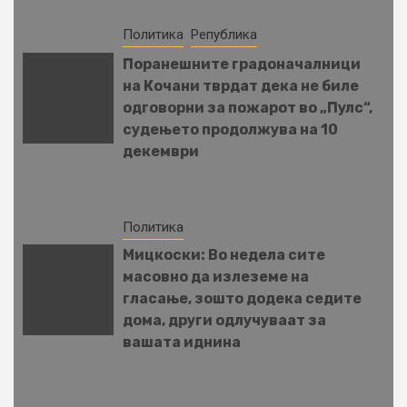
Политика
Република
Поранешните градоначалници
на Кочани тврдат дека не биле
одговорни за пожарот во „Пулс“,
судењето продолжува на 10
декември
Политика
Мицкоски: Во недела сите
масовно да излеземе на
гласање, зошто додека седите
дома, други одлучуваат за
вашата иднина