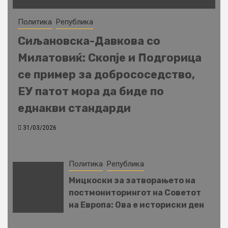
Политика
Република
Сиљановска-Давкова со
Милатовиќ: Скопје и Подгорица
се пример за добрососедство,
ЕУ патот мора да биде по
еднакви стандарди
31/03/2026
Политика
Република
Мицкоски за затворањето на
постмониторингот на Советот
на Европа: Ова е историски ден