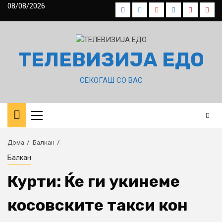
Skip
08/08/2026
Facebook
Twitter
Google
Instagram
Pinterest
Yout
to
Plus
content
ТЕЛЕВИЗИЈА ЕДО
СЕКОГАШ СО ВАС
Primary
Menu
Дома
Балкан
Балкан
Курти: Ќе ги укинеме
косовските такси кон