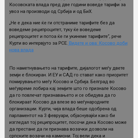
Косовската влада пред две години воведе тарифи за
увоз на производи од Србија и од БиХ.
„Не е дека ние ќе ги отстраниме тарифите без да
воведеме реципроцитет, туку ќе воведеме
реципроцитет и потоа ќе ги укинеме тарифите“, рече
Курти во интервјуто за РСЕ.
Видете и ова: Косово доби
нова влада
По наметнувањето на тарифите, дијалогот меѓу двете
земји е блокиран. И ЕУ и САД го стават како приоритет
помирувањето меѓу Косово и Србија. Белград во
меѓувреме лобира кај земјите што го признале Косово
да го повлечат признавањето и се обидува да го
блокираат Косово да влезе во меѓународните
организации. Курти, чија влада беше одобрена од
парламентот на 3 февруари, објаснувајќи како би
изгледал тој реципроцитет, посочи дека Косово може
да престане да ги признава возачки дозволи на
српските возачи на камиони. Тој вели дека и