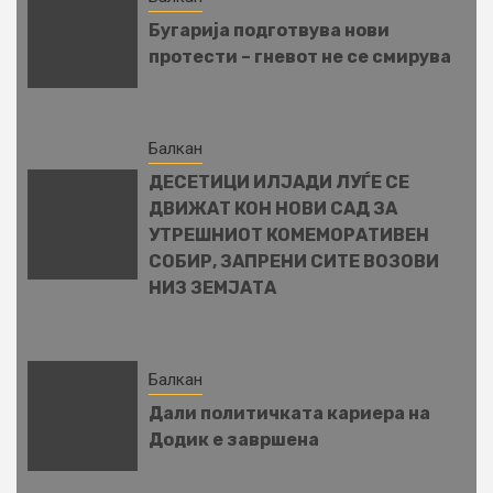
Бугарија подготвува нови
протести – гневот не се смирува
Балкан
ДЕСЕТИЦИ ИЛЈАДИ ЛУЃЕ СЕ
ДВИЖАТ КОН НОВИ САД ЗА
УТРЕШНИОТ КОМЕМОРАТИВЕН
СОБИР, ЗАПРЕНИ СИТЕ ВОЗОВИ
НИЗ ЗЕМЈАТА
Балкан
Дали политичката кариера на
Додик е завршена