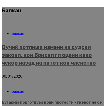
Балкан
Балкан
Вучиќ потпиша измени на судски
закони, кои Брисел ги оцени како
чекор назад на патот кон членство
30/01/2026
Балкан
Бугарија подготвува нови протести – гневот не се