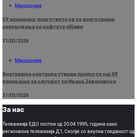
Македонија
ЕУ алармира: подгответе се за долготрајни
нарушувања со нафтата објави
31/03/2026
Македонија
Внатрешна контрола утврди пропусти кај 39
полицајци за случајот со Ивана Јовановска
31/03/2026
За нас
Телевизија ЕДО постои од 20.04.1995, година како
регионална телевизија Д1, Скопје со вкупна гледаност од