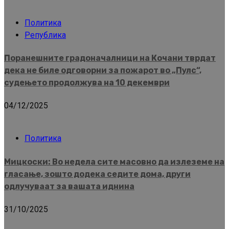
Политика
Република
Поранешните градоначалници на Кочани тврдат
дека не биле одговорни за пожарот во „Пулс“,
судењето продолжува на 10 декември
04/12/2025
Политика
Мицкоски: Во недела сите масовно да излеземе на
гласање, зошто додека седите дома, други
одлучуваат за вашата иднина
31/10/2025