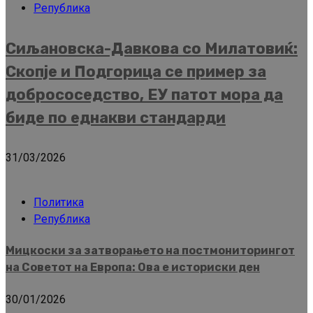
Република
Сиљановска-Давкова со Милатовиќ:
Скопје и Подгорица се пример за
добрососедство, ЕУ патот мора да
биде по еднакви стандарди
31/03/2026
Политика
Република
Мицкоски за затворањето на постмониторингот
на Советот на Европа: Ова е историски ден
30/01/2026