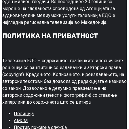
еден милион гледачи. Во последниве 20 години со
мерење на гледаноста спроведена од Агенцијата за
аудиовизуелни медиумски услуги телевизија ЕДО е
најгледна регионална телевизија во Македонија.
ПОЛИТИКА НА ПРИВАТНОСТ
Телевизија ЕДО – содржините, графичките и техничките
решенија се заштитени со издавачки и авторски права
(copyright). Крадењето, Копирањето, и реиздавањето, на
авторски текстови без дозвола од редакцијата е казниво
со закон. Дозволено е делумно превземање на
авторски содржини (текст и фотографии) со ставање
хиперлинк до содржината што се цитира.
Полиција
АМСМ
Против пожарна служба