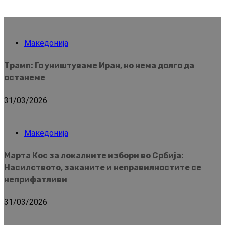
Македонија
Трамп: Го уништуваме Иран, но нема долго да
останеме
31/03/2026
Македонија
Марта Кос за локалните избори во Србија:
Насилството, заканите и неправилностите се
неприфатливи
31/03/2026