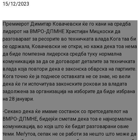
15/12/2023
Премиерот Димитар Ковачевски ќе го кани на средба
лидерот на ВМРО-ДПМНЕ Христијан Мицкоски да
разговараат за ресорите во техничката влада.Кога таа би
се одржала, Ковачевски не откри, но кажа дека тоа нема
да биде помпезна лидерска средба туку нормална
комуникација за да се договорат деталите за техничката
влада која повтори дека е законска обврска на партиите.
Кога точно ќе ја поднесе оставката не се знае, но вели
дека ќе ги испочитува законските рокови за владата
задолжена за организација на изборите да биде избрана
на 28 јануари.
-Секако дека ќе имаме состанок со претседателот на
ВМРО-ДПМНЕ, бидејќи сметам дека тоа е најнормална
комуникација, во која што ќе бидат разговарани овие
теми. Меѓутоа, сепак не се работи за нешто што може да