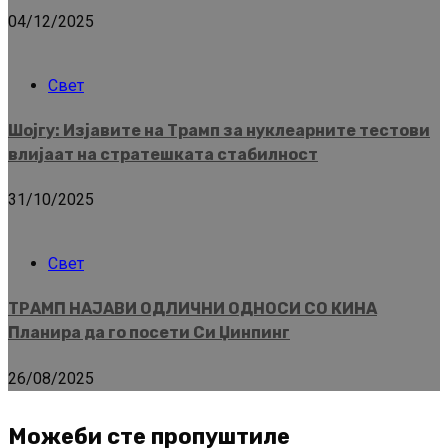
04/12/2025
Свет
Шојгу: Изјавите на Трамп за нуклеарните тестови
влијаат на стратешката стабилност
31/10/2025
Свет
ТРАМП НАЈАВИ ОДЛИЧНИ ОДНОСИ СО КИНА
Планира да го посети Си Џинпинг
26/08/2025
Можеби сте пропуштиле