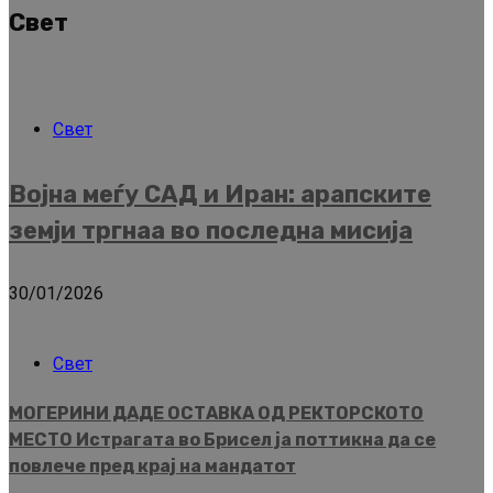
Свет
Свет
Војна меѓу САД и Иран: арапските
земји тргнаа во последна мисија
30/01/2026
Свет
МОГЕРИНИ ДАДЕ ОСТАВКА ОД РЕКТОРСКОТО
МЕСТО Истрагата во Брисел ја поттикна да се
повлече пред крај на мандатот