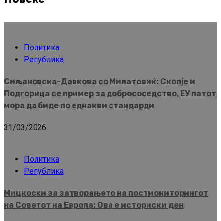
Политика
Република
Сиљановска-Давкова со Милатовиќ: Скопје и
Подгорица се пример за добрососедство, ЕУ патот
мора да биде по еднакви стандарди
31/03/2026
Политика
Република
Мицкоски за затворањето на постмониторингот
на Советот на Европа: Ова е историски ден