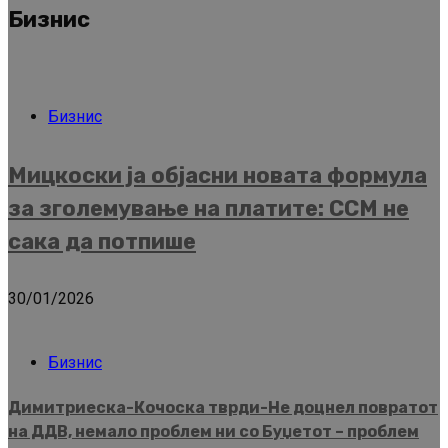
Бизнис
Бизнис
Мицкоски ја објасни новата формула
за зголемување на платите: ССМ не
сака да потпише
30/01/2026
Бизнис
Димитриеска-Кочоска тврди-Не доцнел повратот
на ДДВ, немало проблем ни со Буџетот – проблем