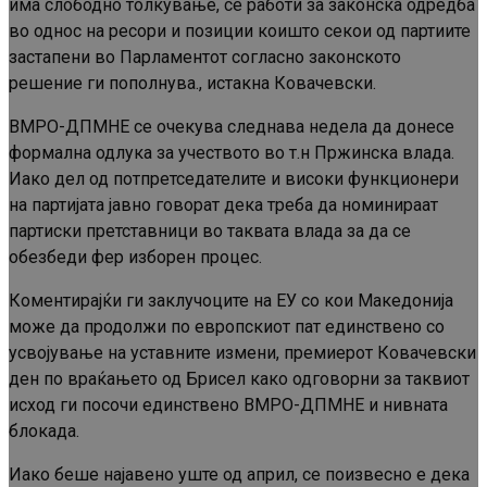
има слободно толкување, се работи за законска одредба
во однос на ресори и позиции коишто секои од партиите
застапени во Парламентот согласно законското
решение ги пополнува., истакна Ковачевски.
ВМРО-ДПМНЕ се очекува следнава недела да донесе
формална одлука за учеството во т.н Пржинска влада.
Иако дел од потпретседателите и високи функционери
на партијата јавно говорат дека треба да номинираат
партиски претставници во таквата влада за да се
обезбеди фер изборен процес.
Коментирајќи ги заклучоците на ЕУ со кои Македонија
може да продолжи по европскиот пат единствено со
усвојување на уставните измени, премиерот Ковачевски
ден по враќањето од Брисел како одговорни за таквиот
исход ги посочи единствено ВМРО-ДПМНЕ и нивната
блокада.
Иако беше најавено уште од април, се поизвесно е дека