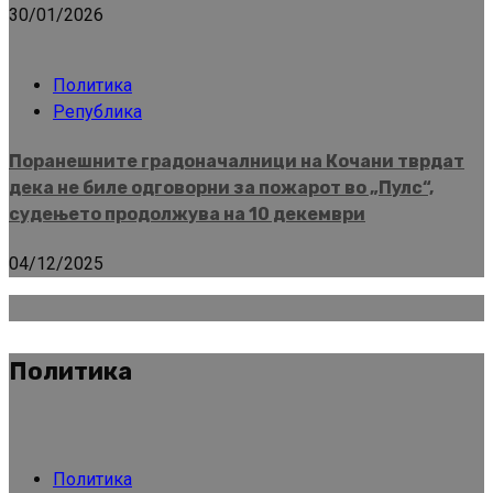
30/01/2026
Политика
Република
Поранешните градоначалници на Кочани тврдат
дека не биле одговорни за пожарот во „Пулс“,
судењето продолжува на 10 декември
04/12/2025
Политика
Политика