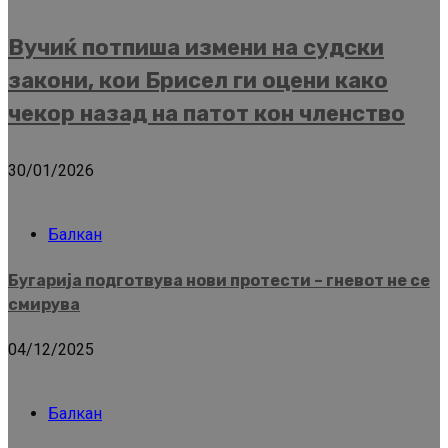
Вучиќ потпиша измени на судски
закони, кои Брисел ги оцени како
чекор назад на патот кон членство
30/01/2026
Балкан
Бугарија подготвува нови протести – гневот не се
смирува
04/12/2025
Балкан