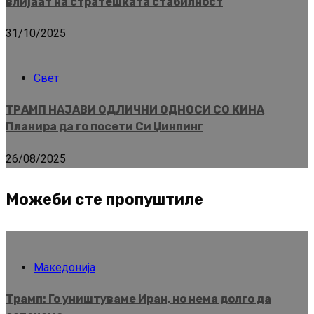
влијаат на стратешката стабилност
31/10/2025
Свет
ТРАМП НАЈАВИ ОДЛИЧНИ ОДНОСИ СО КИНА
Планира да го посети Си Џинпинг
26/08/2025
Можеби сте пропуштиле
Македонија
Трамп: Го уништуваме Иран, но нема долго да