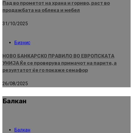
Пад во прометот на храна и гориво, раст во
продажбата на облека и мебел
31/10/2025
Бизнис
НОВО БАНКАРСКО ПРАВИЛО ВО ЕВРОПСКАТА
УНИЈА Ќе се проверува примачот на парите, а
резултатот ќе го покаже семафор
26/08/2025
Балкан
Балкан