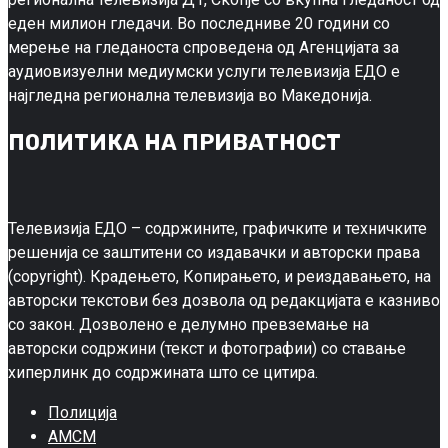
еден милион гледачи. Во последниве 20 години со
мерење на гледаноста спроведена од Агенцијата за
аудиовизуелни медиумски услуги телевизија ЕДО е
најгледна регионална телевизија во Македонија.
ПОЛИТИКА НА ПРИВАТНОСТ
Телевизија ЕДО – содржините, графичките и техничките
решенија се заштитени со издавачки и авторски права
(copyright). Крадењето, Копирањето, и реиздавањето, на
авторски текстови без дозвола од редакцијата е казниво
со закон. Дозволено е делумно превземање на
авторски содржини (текст и фотографии) со ставање
хиперлинк до содржината што се цитира.
Полиција
АМСМ