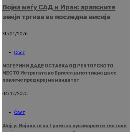
Војна меѓу САД и Иран: арапските
земји тргнаа во последна мисија
30/01/2026
Свет
МОГЕРИНИ ДАДЕ ОСТАВКА ОД РЕКТОРСКОТО
МЕСТО Истрагата во Брисел ја поттикна да се
повлече пред крај на мандатот
04/12/2025
Свет
Шојгу: Изјавите на Трамп за нуклеарните тестови