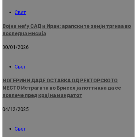
Свет
Војна меѓу САД и Иран: арапските земји тргнаа во
последна мисија
30/01/2026
Свет
МОГЕРИНИ ДАДЕ ОСТАВКА ОД РЕКТОРСКОТО
МЕСТО Истрагата во Брисел ја поттикна да се
повлече пред крај на мандатот
04/12/2025
Свет