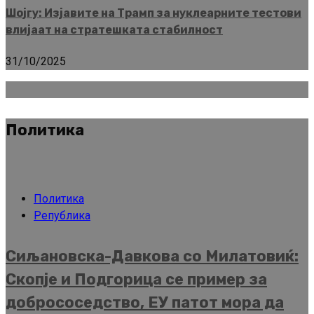
Шојгу: Изјавите на Трамп за нуклеарните тестови
влијаат на стратешката стабилност
31/10/2025
Политика
Политика
Република
Сиљановска-Давкова со Милатовиќ:
Скопје и Подгорица се пример за
добрососедство, ЕУ патот мора да