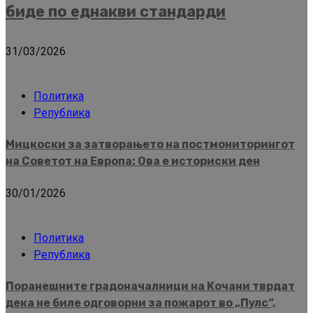
биде по еднакви стандарди
31/03/2026
Политика
Република
Мицкоски за затворањето на постмониторингот
на Советот на Европа: Ова е историски ден
30/01/2026
Политика
Република
Поранешните градоначалници на Кочани тврдат
дека не биле одговорни за пожарот во „Пулс“,