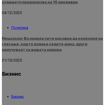
судењето продолжува на 10 декември
04/12/2025
Политика
Мицкоски: Во недела сите масовно да излеземе на
гласање, зошто додека седите дома, други
одлучуваат за вашата иднина
31/10/2025
Бизнис
Бизнис