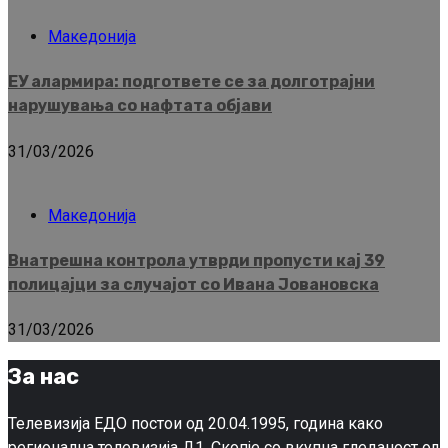
Македонија
ЕУ алармира: подгответе се за долготрајни
нарушувања со нафтата објави
31/03/2026
Македонија
Внатрешна контрола утврди пропусти кај 39
полицајци за случајот со Ивана Јовановска
31/03/2026
За нас
Телевизија ЕДО постои од 20.04.1995, година како
регионална телевизија Д1, Скопје со вкупна гледаност од