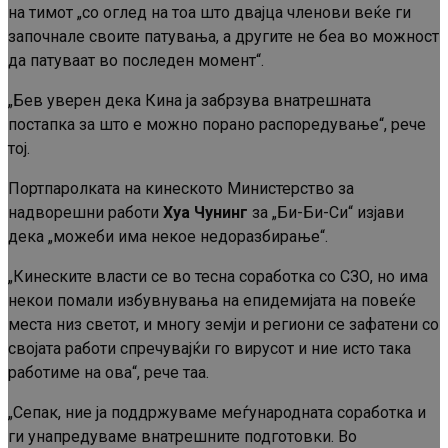
на тимот „со оглед на тоа што двајца членови веќе ги
започнале своите патувања, а другите не беа во можност
да патуваат во последен момент“.
„Бев уверен дека Кина ја забрзува внатрешната
постапка за што е можно порано распоредување“, рече
тој.
Портпаролката на кинеското Министерство за
надворешни работи
Хуа Чунинг
за „Би-Би-Си“ изјави
дека „можеби има некое недоразбирање“.
„Кинеските власти се во тесна соработка со СЗО, но има
некои помали избувнувања на епидемијата на повеќе
места низ светот, и многу земји и региони се зафатени со
својата работи спречувајќи го вирусот и ние исто така
работиме на ова“, рече таа.
„Сепак, ние ја поддржуваме меѓународната соработка и
ги унапредуваме внатрешните подготовки. Во