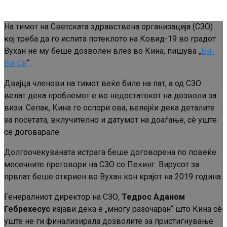
На тимот на Светската здравствена организација (СЗО)
кој треба да го испита потеклото на Ковид-19 во градот
Вухан не му беше дозволен влез во Кина, пишува „
Би-
Би-Си
“.
Двајца членови на тимот веќе биле на пат, а од СЗО
велат дека проблемот е во недостатокот на дозволи за
визи. Сепак, Кина го оспори ова, велејќи дека деталите
за посетата, вклучително и датумот на доаѓање, сѐ уште
се договарале.
Долгоочекуваната истрага беше договорена по повеќе
месечните преговори на СЗО со Пекинг. Вирусот за
првпат беше откриен во Вухан кон крајот на 2019 година.
Генералниот директор на СЗО,
Тедрос Аданом
Гебрехесус
изјави дека е „многу разочаран“ што Кина сѐ
уште не ги финализирала дозволите за пристигнување