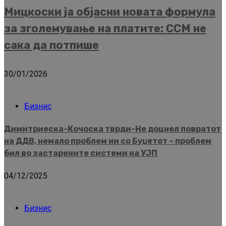
Мицкоски ја објасни новата формула
за зголемување на платите: ССМ не
сака да потпише
30/01/2026
Бизнис
Димитриеска-Кочоска тврди-Не доцнел повратот
на ДДВ, немало проблем ни со Буџетот – проблем
бил во застарените системи на УЈП
04/12/2025
Бизнис