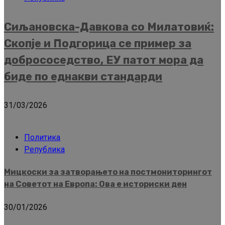
Сиљановска-Давкова со Милатовиќ:
Скопје и Подгорица се пример за
добрососедство, ЕУ патот мора да
биде по еднакви стандарди
31/03/2026
Политика
Република
Мицкоски за затворањето на постмониторингот
на Советот на Европа: Ова е историски ден
30/01/2026