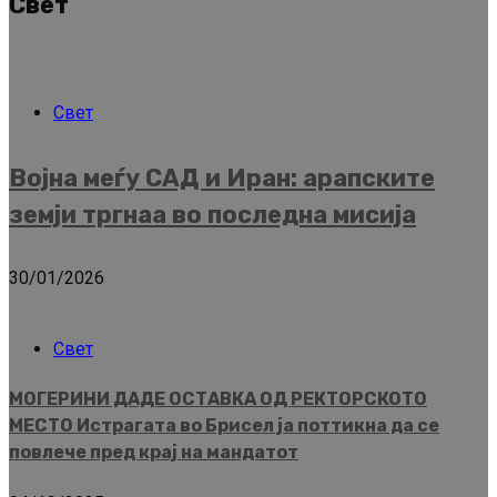
Свет
Свет
Војна меѓу САД и Иран: арапските
земји тргнаа во последна мисија
30/01/2026
Свет
МОГЕРИНИ ДАДЕ ОСТАВКА ОД РЕКТОРСКОТО
МЕСТО Истрагата во Брисел ја поттикна да се
повлече пред крај на мандатот