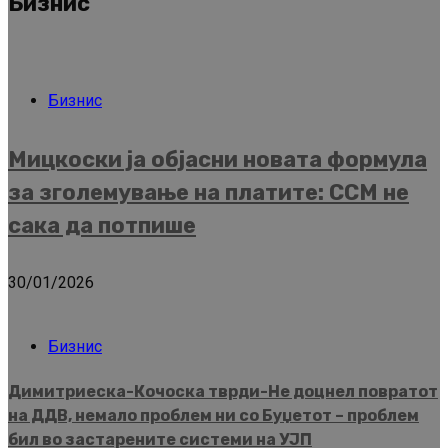
Бизнис
Бизнис
Мицкоски ја објасни новата формула
за зголемување на платите: ССМ не
сака да потпише
30/01/2026
Бизнис
Димитриеска-Кочоска тврди-Не доцнел повратот
на ДДВ, немало проблем ни со Буџетот – проблем
бил во застарените системи на УЈП