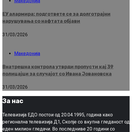
Македонија
ЕУ алармира: подгответе се за долготрајни
нарушувања со нафтата објави
31/03/2026
Македонија
Внатрешна контрола утврди пропусти кај 39
полицајци за случајот со Ивана Јовановска
31/03/2026
За нас
Телевизија ЕДО постои од 20.04.1995, година како
регионална телевизија Д1, Скопје со вкупна гледаност од
еден милион гледачи. Во последниве 20 години со