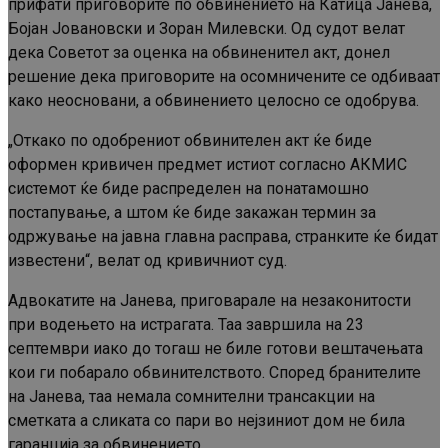
прифати приговорите по обвинението на Катица Јанева,
Бојан Јовановски и Зоран Милевски. Од судот велат
дека Советот за оценка на обвиненител акт, донел
решение дека приговорите на осомничените се одбиваат
како неосновани, а обвинението целосно се одобрува.
„Откако по одобрениот обвинителен акт ќе биде
оформен кривичен предмет истиот согласно АКМИС
системот ќе биде распределен на понатамошно
постапување, а штом ќе биде закажан термин за
одржување на јавна главна расправа, странките ќе бидат
известени“, велат од кривичниот суд.
Адвокатите на Јанева, приговарале на незаконитости
при водењето на истрагата. Таа завршила на 23
септември иако до тогаш не биле готови вештачењата
кои ги побарало обвинителството. Според бранителите
на Јанева, таа немала сомнителни трансакции на
сметката а сликата со пари во нејзиниот дом не била
гаранција за обвинението.