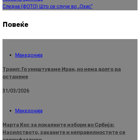
Следна
(ФОТО) Што се случи во „Охис“
Повеќе
Македонија
Трамп: Го уништуваме Иран, но нема долго да
останеме
31/03/2026
Македонија
Марта Кос за локалните избори во Србија:
Насилството, заканите и неправилностите се
неприфатливи