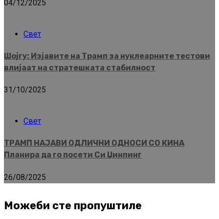
04/12/2025
Свет
Шојгу: Изјавите на Трамп за нуклеарните тестови
влијаат на стратешката стабилност
31/10/2025
Свет
ТРАМП НАЈАВИ ОДЛИЧНИ ОДНОСИ СО КИНА
Планира да го посети Си Џинпинг
26/08/2025
Можеби сте пропуштиле