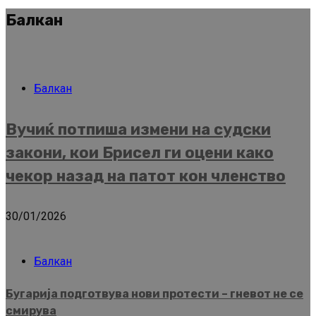
Балкан
Балкан
Вучиќ потпиша измени на судски
закони, кои Брисел ги оцени како
чекор назад на патот кон членство
30/01/2026
Балкан
Бугарија подготвува нови протести – гневот не се
смирува