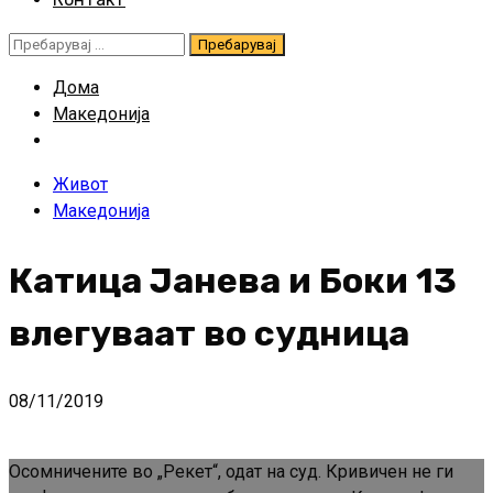
Пребарувај
за:
Дома
Македонија
Живот
Македонија
Катица Јанева и Боки 13
влегуваат во судница
08/11/2019
Осомничените во „Рекет“, одат на суд. Кривичен не ги