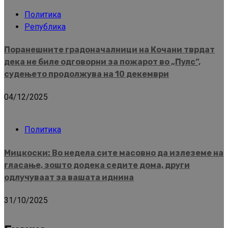
Политика
Република
Поранешните градоначалници на Кочани тврдат
дека не биле одговорни за пожарот во „Пулс“,
судењето продолжува на 10 декември
04/12/2025
Политика
Мицкоски: Во недела сите масовно да излеземе на
гласање, зошто додека седите дома, други
одлучуваат за вашата иднина
31/10/2025