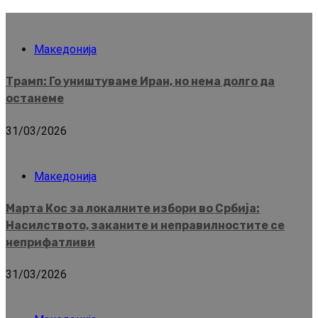
Македонија
Трамп: Го уништуваме Иран, но нема долго да
останеме
31/03/2026
Македонија
Марта Кос за локалните избори во Србија:
Насилството, заканите и неправилностите се
неприфатливи
31/03/2026