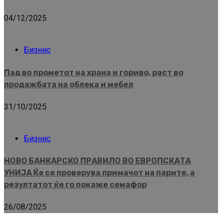
04/12/2025
Бизнис
Пад во прометот на храна и гориво, раст во
продажбата на облека и мебел
31/10/2025
Бизнис
НОВО БАНКАРСКО ПРАВИЛО ВО ЕВРОПСКАТА
УНИЈА Ќе се проверува примачот на парите, а
резултатот ќе го покаже семафор
26/08/2025