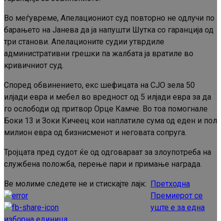
Во меѓувреме, Апелациониот суд повторно не одлучи по
барањето на Јанева да ја напушти Шутка со гаранција од
три станови. Апелационите судии утврдиле
административни грешки па жалбата ја вратиле во
кривичниот суд.
Според обвинението, екс шефицата на СЈО зела 50
илјади евра и мебел во вредност од 5 илјади евра за да
го ослободи од притвор Орце Камче. Во тоа помогнале
Боки 13 и Зоки Кичеец кои наплатиле сума од еден и пол
милион евра од бизнисменот и неговата сопруга.
Тројцата пред судот ќе од одговараат за злоупотреба на
службена положба, перење пари и примање награда.
Ве молиме следете не и стискајте лајк:
Претходна
Continue
Премиерот се
Reading
уште е за една
изборна единица