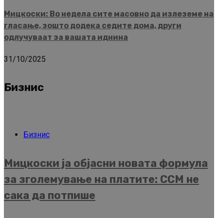
Мицкоски: Во недела сите масовно да излеземе на
гласање, зошто додека седите дома, други
одлучуваат за вашата иднина
31/10/2025
Бизнис
Бизнис
Мицкоски ја објасни новата формула
за зголемување на платите: ССМ не
сака да потпише