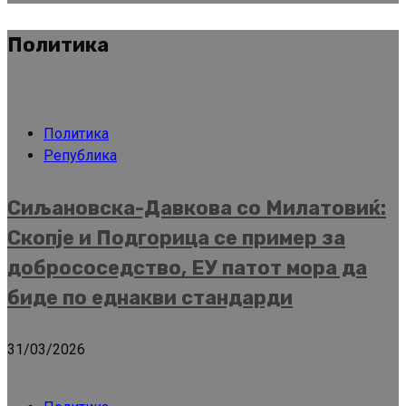
Политика
Политика
Република
Сиљановска-Давкова со Милатовиќ:
Скопје и Подгорица се пример за
добрососедство, ЕУ патот мора да
биде по еднакви стандарди
31/03/2026