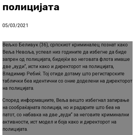
полицијата
05/03/2021
Вељко Беливук (36), српскиот криминалец познат како
Веља Невоља, успеал низ годините да избегне да биде
запрен од полицијата, бидејќи во неговата флота имаше
две „ауди“, исти како и директорот на полицијата,
Владимир Ребиќ. Тој отиде дотаму што регистарските
таблички беа идентични со оние доделени на директорот
на полицијата.
Според информациите, Веља вешто избегнал запирање
на сообраќајната полиција, но и радарите што беа на
патот, со набавка на две „ауди“ за неговите криминални
активности, ист модел и боја како и директорот на
полицијата.