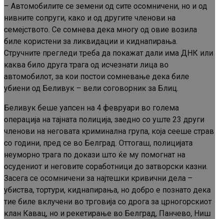
– Автомобилите се земени од сите осомничени, но и од
нивните сопруги, како и од другите членови на
семејството. Се сомнева дека многу од овие возила
биле користени за ликвидации и киднапирања.
Стручните прегледи треба да покажат дали има ДНК или
каква било друга трага од исчезнати лица во
автомобилот, за кои постои сомневање дека биле
убиени од Беливук – вели соговорник за Блиц.
Беливук беше уапсен на 4 февруари во голема
операција на тајната полиција, заедно со уште 23 други
членови на неговата криминална група, која сееше страв
со години, пред се во Белград. Оттогаш, полицијата
неуморно трага по докази што ќе му помогнат на
осудениот и неговите соработници до затворски казни.
Засега се осомничени за најтешки кривични дела –
убиства, тортури, киднапирања, но добро е познато дека
тие биле вклучени во трговија со дрога за црногорскиот
клан Кавац, но и рекетирање во Белград, Панчево, Ниш