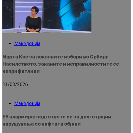
Македонија
Марта Кос за локалните избори во Србија:
Насилството, заканите и неправилностите се
неприфатливи
31/03/2026
Македонија
ЕУ алармира: подгответе се за долготрајни
нарушувања со нафтата објави