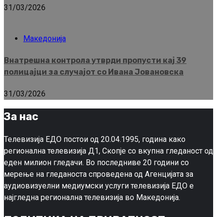
31/03/2026
Македонија
Внатрешна контрола утврди пропусти кај 39
полицајци за случајот со Ивана Јовановска
31/03/2026
За нас
Телевизија ЕДО постои од 20.04.1995, година како
регионална телевизија Д1, Скопје со вкупна гледаност од
еден милион гледачи. Во последниве 20 години со
мерење на гледаноста спроведена од Агенцијата за
аудиовизуелни медиумски услуги телевизија ЕДО е
најгледна регионална телевизија во Македонија.