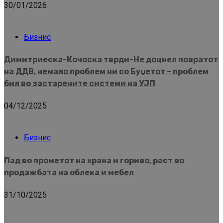
30/01/2026
Бизнис
Димитриеска-Кочоска тврди-Не доцнел повратот
на ДДВ, немало проблем ни со Буџетот – проблем
бил во застарените системи на УЈП
04/12/2025
Бизнис
Пад во прометот на храна и гориво, раст во
продажбата на облека и мебел
31/10/2025