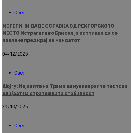
Свет
МОГЕРИНИ ДАДЕ ОСТАВКА ОД РЕКТОРСКОТО
МЕСТО Истрагата во Брисел ја поттикна да се
повлече пред крај на мандатот
04/12/2025
Свет
Шојгу: Изјавите на Трамп за нуклеарните тестови
влијаат на стратешката стабилност
31/10/2025
Свет