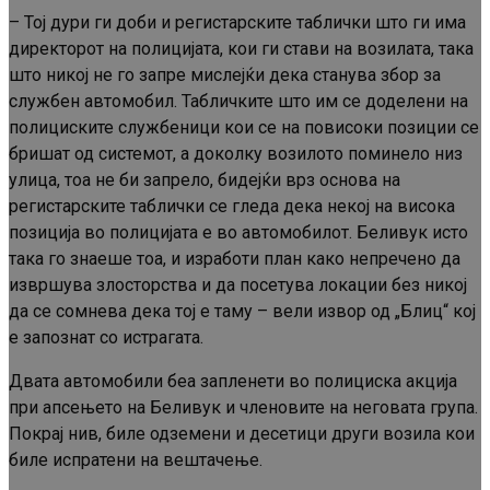
– Тој дури ги доби и регистарските таблички што ги има
директорот на полицијата, кои ги стави на возилата, така
што никој не го запре мислејќи дека станува збор за
службен автомобил. Табличките што им се доделени на
полициските службеници кои се на повисоки позиции се
бришат од системот, а доколку возилото поминело низ
улица, тоа не би запрело, бидејќи врз основа на
регистарските таблички се гледа дека некој на висока
позиција во полицијата е во автомобилот. Беливук исто
така го знаеше тоа, и изработи план како непречено да
извршува злосторства и да посетува локации без никој
да се сомнева дека тој е таму – вели извор од „Блиц“ кој
е запознат со истрагата.
Двата автомобили беа запленети во полициска акција
при апсењето на Беливук и членовите на неговата група.
Покрај нив, биле одземени и десетици други возила кои
биле испратени на вештачење.