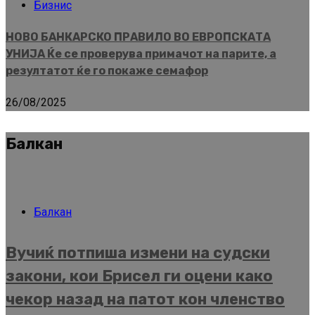
Бизнис
НОВО БАНКАРСКО ПРАВИЛО ВО ЕВРОПСКАТА
УНИЈА Ќе се проверува примачот на парите, а
резултатот ќе го покаже семафор
26/08/2025
Балкан
Балкан
Вучиќ потпиша измени на судски
закони, кои Брисел ги оцени како
чекор назад на патот кон членство