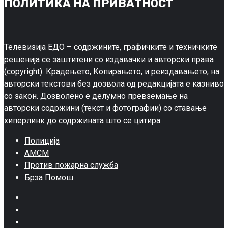
ПОЛИТИКА НА ПРИВАТНОСТ
Телевизија ЕДО – содржините, графичките и техничките
решенија се заштитени со издавачки и авторски права
(copyright). Крадењето, Копирањето, и реиздавањето, на
авторски текстови без дозвола од редакцијата е казниво
со закон. Дозволено е делумно превземање на
авторски содржини (текст и фотографии) со ставање
хиперлинк до содржината што се цитира.
Полиција
АМСМ
Против пожарна служба
Брза Помош
Facebook
Twitter
Google