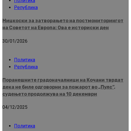
Политика
Република
Мицкоски за затворањето на постмониторингот
на Советот на Европа: Ова е историски ден
30/01/2026
Политика
Република
Поранешните градоначалници на Кочани тврдат
дека не биле одговорни за пожарот во „Пулс“,
судењето продолжува на 10 декември
04/12/2025
Политика