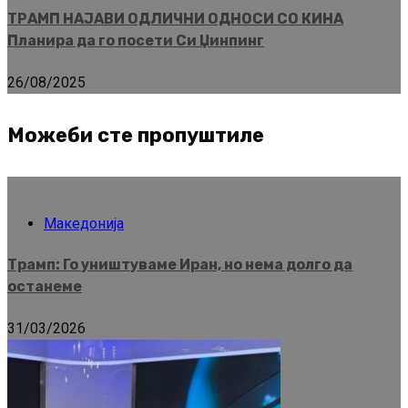
ТРАМП НАЈАВИ ОДЛИЧНИ ОДНОСИ СО КИНА
Планира да го посети Си Џинпинг
26/08/2025
Можеби сте пропуштиле
Македонија
Трамп: Го уништуваме Иран, но нема долго да
останеме
31/03/2026