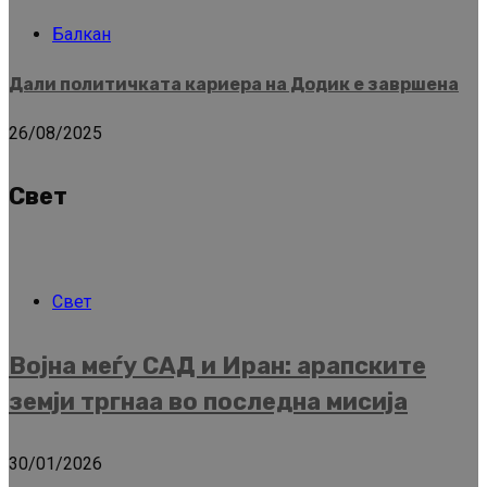
Балкан
Дали политичката кариера на Додик е завршена
26/08/2025
Свет
Свет
Војна меѓу САД и Иран: арапските
земји тргнаа во последна мисија
30/01/2026