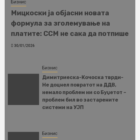
Бизнис
Мицкоски ја објасни новата
формула за зголемување на
платите: ССМ не сака да потпише
30/01/2026
Бизнис
Димитриеска-Кочоска тврди-
Не доцнел повратот на ДДВ,
немало проблем ни со Буџетот –
проблем бил во застарените
системи на УЈП
Бизнис