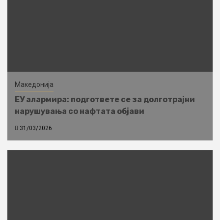
Македонија
ЕУ алармира: подгответе се за долготрајни
нарушувања со нафтата објави
31/03/2026