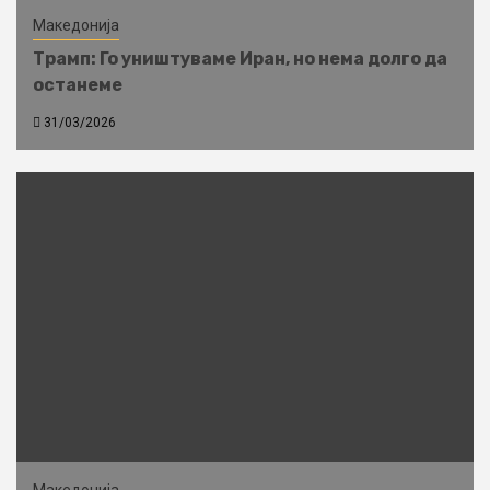
Македонија
Трамп: Го уништуваме Иран, но нема долго да
останеме
31/03/2026
Македонија