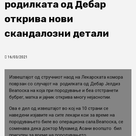
родилката од Дебар
открива нови
скандалозни детали
16/03/2021
Извештајот од стручниот наод на Лекарската комора
поврзан со случајот на родилката од Дебар Јелдиз
Веапоска на која при породување и беа отстранети
бубрег, матка и јајник открива многу нејаснотии.
Ова е дел од извештајот во кој на 10 страни се
наведени изјавите на сите лекари кои за време на
породувањето биле во операциона сала.Веапоска, се
соменава дека доктор Мухамед Асани воопшто бил
присутен за време на породувањето.