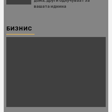
дома, други одлучуваат за
вашата иднина
БИЗНИС