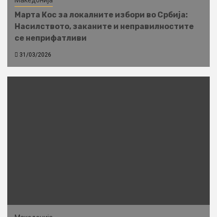
Марта Кос за локалните избори во Србија:
Насилството, заканите и неправилностите
се неприфатливи
31/03/2026