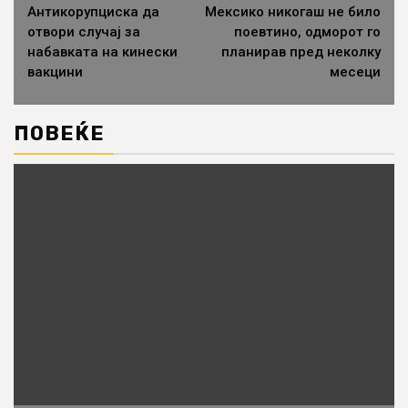
Антикорупциска да
Мексико никогаш не било
отвори случај за
поевтино, одморот го
набавката на кинески
планирав пред неколку
вакцини
месеци
ПОВЕЌЕ