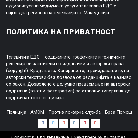
аудиовизуелни медиумски услуги телевизија ЕДО е
најгледна регионална телевизија во Македонија.
ПОЛИТИКА НА ПРИВАТНОСТ
Телевизија ЕДО – содржините, графичките и техничките
решенија се заштитени со издавачки и авторски права
(copyright). Крадењето, Копирањето, и реиздавањето, на
авторски текстови без дозвола од редакцијата е казниво
со закон. Дозволено е делумно превземање на авторски
содржини (текст и фотографии) со ставање хиперлинк до
содржината што се цитира.
Полиција
АМСМ
Против пожарна служба
Брза Помош
Facebook
Twitter
Google
Instagram
Pinterest
Youtube
Plus
Copyright © Едо телевизија.
|
Newsphere
by AF themes.