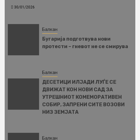
30/01/2026
Балкан
Бугарија подготвува нови
протести – гневот не се смирува
Балкан
ДЕСЕТИЦИ ИЛЈАДИ ЛУЃЕ СЕ
ДВИЖАТ КОН НОВИ САД ЗА
УТРЕШНИОТ КОМЕМОРАТИВЕН
СОБИР, ЗАПРЕНИ СИТЕ ВОЗОВИ
НИЗ ЗЕМЈАТА
Балкан