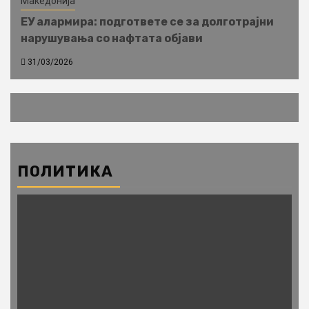
Македонија
ЕУ алармира: подгответе се за долготрајни
нарушувања со нафтата објави
31/03/2026
ПОЛИТИКА