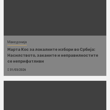
Македонија
Марта Кос за локалните избори во Србија:
Насилството, заканите и неправилностите
се неприфатливи
31/03/2026