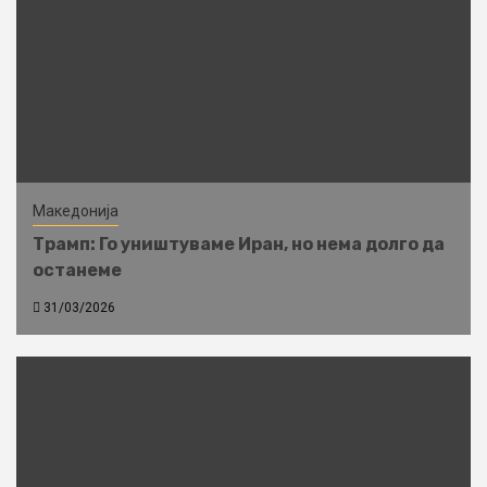
Македонија
Трамп: Го уништуваме Иран, но нема долго да
останеме
31/03/2026