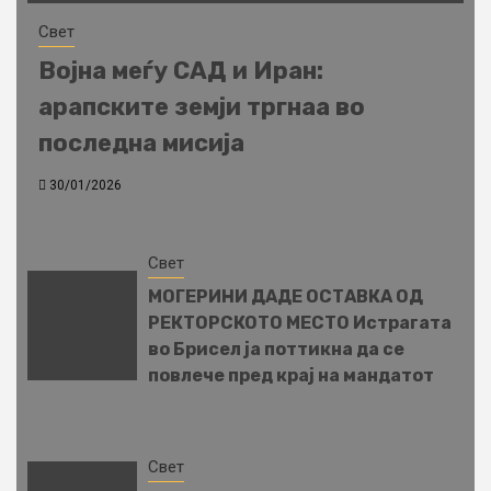
Свет
Војна меѓу САД и Иран:
арапските земји тргнаа во
последна мисија
30/01/2026
Свет
МОГЕРИНИ ДАДЕ ОСТАВКА ОД
РЕКТОРСКОТО МЕСТО Истрагата
во Брисел ја поттикна да се
повлече пред крај на мандатот
Свет