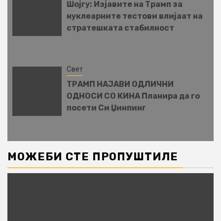
Шојгу: Изјавите на Трамп за
нуклеарните тестови влијаат на
стратешката стабилност
Свет
ТРАМП НАЈАВИ ОДЛИЧНИ
ОДНОСИ СО КИНА Планира да го
посети Си Џинпинг
МОЖЕБИ СТЕ ПРОПУШТИЛЕ