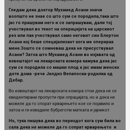
Гледам дека доктор Мухамед Асани значи
воопшто не знае со што сум се породила,така што
јас го прашувам него и се запрашувам, дали тој
учествувал во текот на операцијата на царскиот
рез или пак учествувал само неговит син Блертон
Асани кој беше специјализант кога ме оперираа
мене.Зошто се сомневаш дека не присуствувал
Асани? Затоа што Мухамед Асани во изјавата од
извештајот на лекарската комора кажува дека јас
сум се породила со машки плод а јас имам женско
дете дома -рече Јилдиз Вепапоска-родилка од
Дебар.
Во извештајот на лекарската комора стои дека не се
евидентирани пропусти при опрацијата, но и дека не
можеле да го спорат крварењето кое се појавило и
затоа и ги извадиле бубреготм матката и јајникот.
Но, тука пишува дека во периодот кога сум била во
сала дека не можеле да го сопрат крварењето и