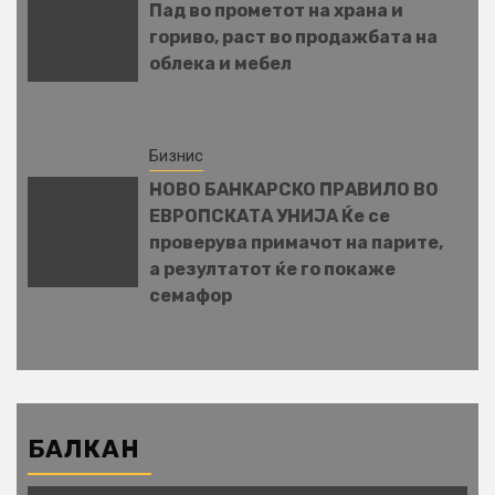
Пад во прометот на храна и
гориво, раст во продажбата на
облека и мебел
Бизнис
НОВО БАНКАРСКО ПРАВИЛО ВО
ЕВРОПСКАТА УНИЈА Ќе се
проверува примачот на парите,
а резултатот ќе го покаже
семафор
БАЛКАН