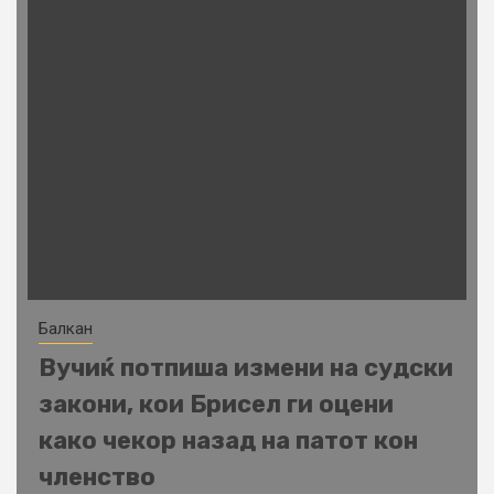
Балкан
Вучиќ потпиша измени на судски
закони, кои Брисел ги оцени
како чекор назад на патот кон
членство