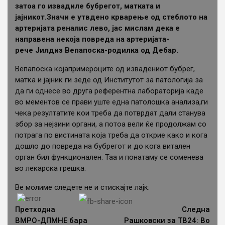
затоа го извадиле бубрегот, матката и
јајникот.Значи е утвдено крварење од стеблото на
артеријата реналис лево, јас мислам дека е
направена некоја повреда на артеријата-
рече Јилдиз Вепапоска-родилка од Дебар.
Вепапоска којапримероците од извадениот бубрег,
матка и јајник ги зеде од Институтот за патологија за
да ги однесе во друга референтна лабораторија каде
во мементов се прави уште една патолошка анализа,ги
чека резултатите кои треба да потврдат дали станува
збор за нејзини органи, а потоа вели ќе продолжам со
потрага по вистината која треба да открие како и кога
дошло до повреда на бубрегот и до кога витален
орган бил функционален. Таа и понатаму се соменева
во лекарска грешка.
Ве молиме следете не и стискајте лајк:
Continue
Reading
Претходна
Следна
ВМРО-ДПМНЕ бара
Рашковски за ТВ24: Во