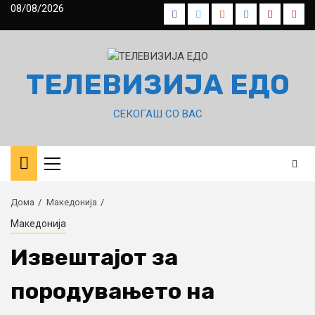
Skip
08/08/2026
Facebook
Twitter
Google
Instagram
Pinterest
Yout
to
Plus
content
ТЕЛЕВИЗИЈА ЕДО
СЕКОГАШ СО ВАС
Primary
Menu
Дома
Македонија
Македонија
Извештајот за
породувањето на