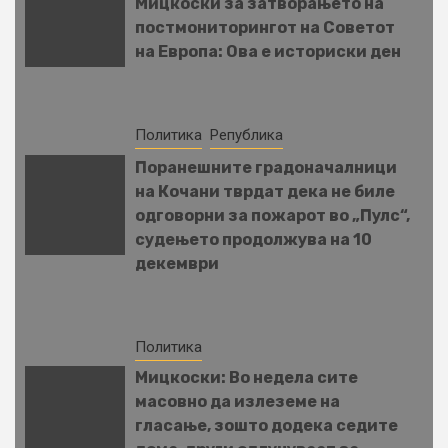
Мицкоски за затворањето на
постмониторингот на Советот
на Европа: Ова е историски ден
Политика
Република
Поранешните градоначалници
на Кочани тврдат дека не биле
одговорни за пожарот во „Пулс“,
судењето продолжува на 10
декември
Политика
Мицкоски: Во недела сите
масовно да излеземе на
гласање, зошто додека седите