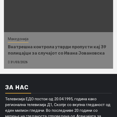
Македонија
Внатрешна контрола утврди пропусти кај 39
полицајци за случајот со Ивана Јовановска
31/03/2026
ЗА НАС
Телевизија ЕДО постои од 20.04.1995, година како
регионална телевизија Д1, Скопје со вкупна гледаност од
еден милион гледачи. Во последниве 20 години со
мерење на гледаноста спроведена од Агенцијата за