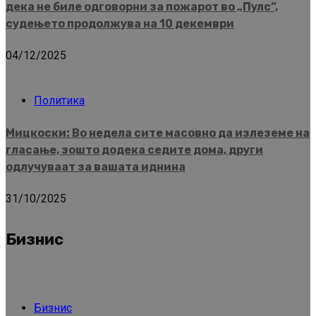
дека не биле одговорни за пожарот во „Пулс“,
судењето продолжува на 10 декември
04/12/2025
Политика
Мицкоски: Во недела сите масовно да излеземе на
гласање, зошто додека седите дома, други
одлучуваат за вашата иднина
31/10/2025
Бизнис
Бизнис