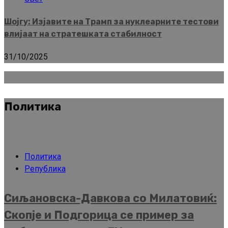
Шојгу: Изјавите на Трамп за нуклеарните тестови
влијаат на стратешката стабилност
31/10/2025
Политика
Политика
Република
Сиљановска-Давкова со Милатовиќ:
Скопје и Подгорица се пример за