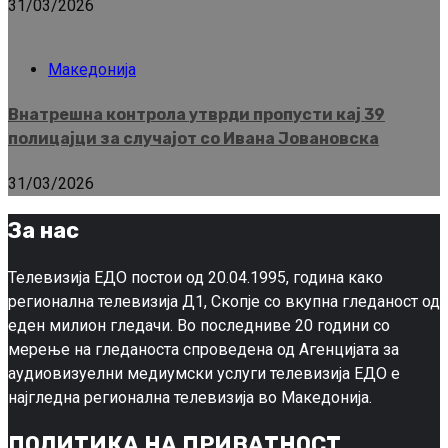
31/03/2026
Македонија
Внатрешна контрола утврди пропусти кај 39
полицајци за случајот со Ивана Јовановска
31/03/2026
За нас
Телевизија ЕДО постои од 20.04.1995, година како
регионална телевизија Д1, Скопје со вкупна гледаност од
еден милион гледачи. Во последниве 20 години со
мерење на гледаноста спроведена од Агенцијата за
аудиовизуелни медиумски услуги телевизија ЕДО е
најгледна регионална телевизија во Македонија.
ПОЛИТИКА НА ПРИВАТНОСТ