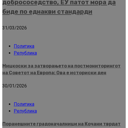
добрососедство, ЕУ патот мора да
биде по еднакви стандарди
31/03/2026
Политика
Република
Мицкоски за затворањето на постмониторингот
на Советот на Европа: Ова е историски ден
30/01/2026
Политика
Република
Поранешните градоначалници на Кочани тврдат