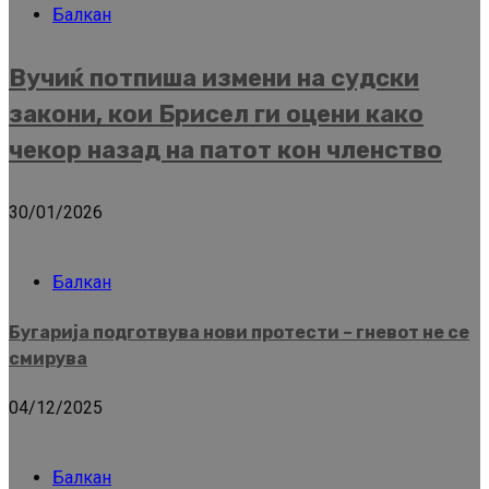
Балкан
Вучиќ потпиша измени на судски
закони, кои Брисел ги оцени како
чекор назад на патот кон членство
30/01/2026
Балкан
Бугарија подготвува нови протести – гневот не се
смирува
04/12/2025
Балкан