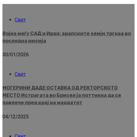
Свет
Војна меѓу САД и Иран: арапските земји тргнаа во
последна мисија
30/01/2026
Свет
МОГЕРИНИ ДАДЕ ОСТАВКА ОД РЕКТОРСКОТО
МЕСТО Истрагата во Брисел ја поттикна да се
повлече пред крај на мандатот
04/12/2025
Свет