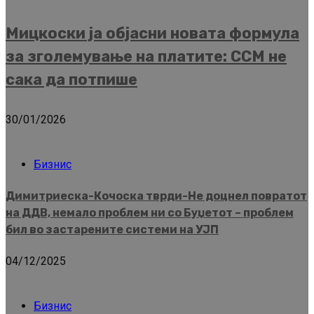
Мицкоски ја објасни новата формула
за зголемување на платите: ССМ не
сака да потпише
30/01/2026
Бизнис
Димитриеска-Кочоска тврди-Не доцнел повратот
на ДДВ, немало проблем ни со Буџетот – проблем
бил во застарените системи на УЈП
04/12/2025
Бизнис