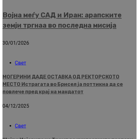
Војна меѓу САД и Иран: арапските
земји тргнаа во последна мисија
30/01/2026
Свет
МОГЕРИНИ ДАДЕ ОСТАВКА ОД РЕКТОРСКОТО
МЕСТО Истрагата во Брисел ја поттикна да се
повлече пред крај на мандатот
04/12/2025
Свет