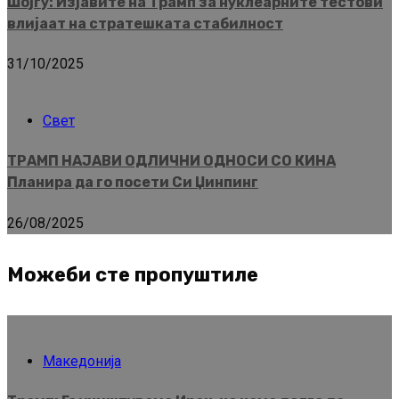
Шојгу: Изјавите на Трамп за нуклеарните тестови
влијаат на стратешката стабилност
31/10/2025
Свет
ТРАМП НАЈАВИ ОДЛИЧНИ ОДНОСИ СО КИНА
Планира да го посети Си Џинпинг
26/08/2025
Можеби сте пропуштиле
Македонија