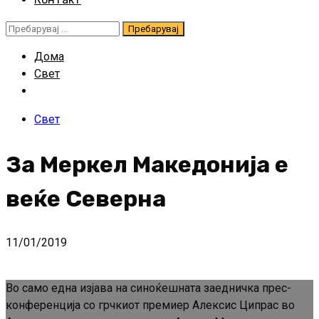
Пребарувај
за:
Дома
Свет
Свет
За Меркел Македонија е
веќе Северна
11/01/2019
Во само една изјава на синоќешната заедничка прес-
конференција со грчкиот премиер Алексис Ципрас во