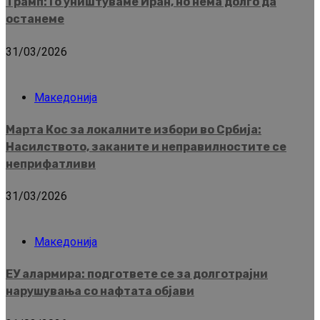
Трамп: Го уништуваме Иран, но нема долго да
останеме
31/03/2026
Македонија
Марта Кос за локалните избори во Србија:
Насилството, заканите и неправилностите се
неприфатливи
31/03/2026
Македонија
ЕУ алармира: подгответе се за долготрајни
нарушувања со нафтата објави