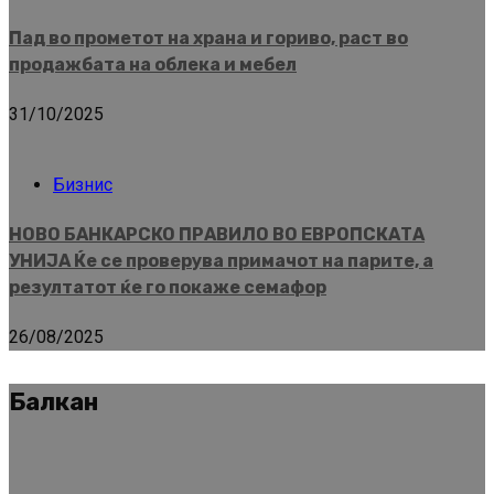
Пад во прометот на храна и гориво, раст во
продажбата на облека и мебел
31/10/2025
Бизнис
НОВО БАНКАРСКО ПРАВИЛО ВО ЕВРОПСКАТА
УНИЈА Ќе се проверува примачот на парите, а
резултатот ќе го покаже семафор
26/08/2025
Балкан