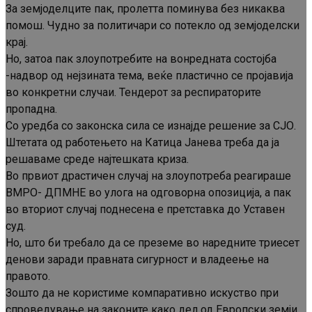
За земјоделците пак, пролетта поминува без никаква
помош. Чудно за политичари со потекло од земјоделски
крај.
Но, затоа пак злоупотребите на вонредната состојба
-надвор од нејзината тема, веќе пластично се пројавија
во конкретни случаи. Тендерот за респираторите
пропадна.
Со уредба со законска сила се изнајде решение за СЈО.
Штетата од работењето на Катица Јанева треба да ја
решаваме среде најтешката криза.
Во првиот драстичен случај на злоупотреба реагираше
ВМРО- ДПМНЕ во улога на одговорна опозиција, а пак
во вториот случај поднесена е претставка до Уставен
суд.
Но, што би требало да се преземе во наредните триесет
денови заради правната сигурност и владеење на
правото.
Зошто да не користиме компаративно искуство при
спроведување на законите како дел од Европски земји