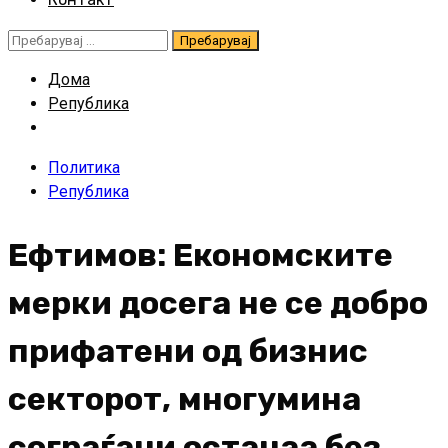
Пребарувај
за:
Дома
Република
Политика
Република
Ефтимов: Економските
мерки досега не се добро
прифатени од бизнис
секторот, многумина
сограѓани останаа без