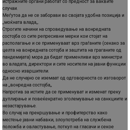
истражните органи работат со предност за ваквите
случаи.
Меѓутоа да не се заборави во својата удобна позиција и
,,моќната влада,,.
Строгите начини на спроведување на вонредната
состојба со сите репресивни мерки кои стојат на
располагање и се применуваат врз граѓаните (секако за
целта на вонредната сотојба и заштита на граганите од
пандемијата) мора да бидат применливи врз министри
во владата, директори и сите носители на јавни функции
односно извршители.
Да не случајно се иземаат од одговорноста со изговорот
на ,,вонредна состојба,,
Напротив за истите да се применуват и изменат преку
дуплирање и повеќекратно зголемување на санкциите и
незастарување.
Во случај на прекршување и профитерство како
местење јавни набавки, злоупотреба на службена
положба и овластување, поткуп на гласачи и секое