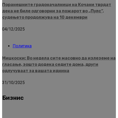
Поранешните градоначалници на Кочани тврдат
дека не биле одговорни за пожарот во „Пулс“,
судењето продолжува на 10 декември
04/12/2025
Политика
Мицкоски: Во недела сите масовно да излеземе на
гласање, зошто додека седите дома, други
одлучуваат за вашата иднина
31/10/2025
Бизнис