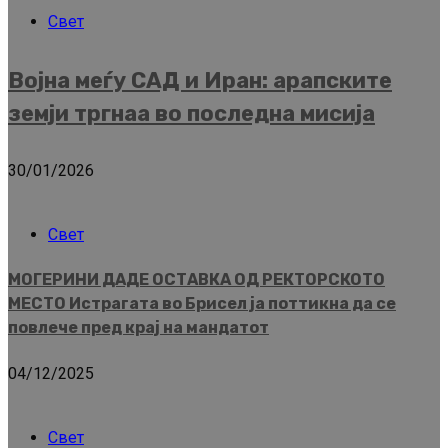
Свет
Војна меѓу САД и Иран: арапските
земји тргнаа во последна мисија
30/01/2026
Свет
МОГЕРИНИ ДАДЕ ОСТАВКА ОД РЕКТОРСКОТО
МЕСТО Истрагата во Брисел ја поттикна да се
повлече пред крај на мандатот
04/12/2025
Свет