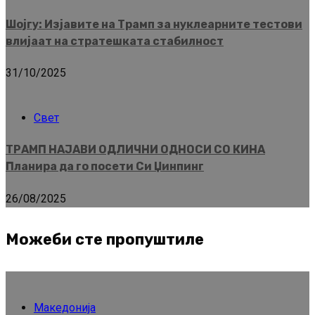
Шојгу: Изјавите на Трамп за нуклеарните тестови
влијаат на стратешката стабилност
31/10/2025
Свет
ТРАМП НАЈАВИ ОДЛИЧНИ ОДНОСИ СО КИНА
Планира да го посети Си Џинпинг
26/08/2025
Можеби сте пропуштиле
Македонија