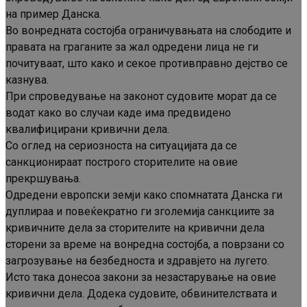
на пример Данска.
Во вонредната состојба ограничувањата на слободите и
правата на граганите за жал одредени лица не ги
почитуваат, што како и секое противправно дејство се
казнува.
При спроведување на законот судовите морат да се
водат како во случаи каде има предвидено
квалифицирани кривични дела.
Со оглед на сериозноста на ситуацијата да се
санкционираат построго сторителите на овие
прекршувања.
Одредени европски земји како спомнатата Данска ги
дуплираа и повеќекратно ги зголемија санкциите за
кривичните дела за сторителите на кривични дела
сторени за време на вонредна состојба, а поврзани со
загрозување на безбедноста и здравјето на лугето.
Исто така донесоа закони за незастарување на овие
кривични дела. Додека судовите, обвинителствата и