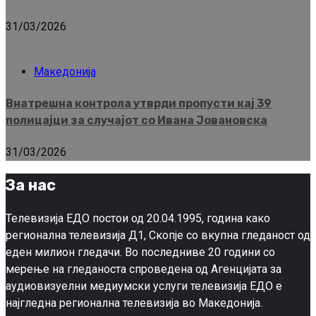
31/03/2026
Македонија
Внатрешна контрола утврди пропусти кај 39
полицајци за случајот со Ивана Јовановска
31/03/2026
За нас
Телевизија ЕДО постои од 20.04.1995, година како
регионална телевизија Д1, Скопје со вкупна гледаност од
еден милион гледачи. Во последниве 20 години со
мерење на гледаноста спроведена од Агенцијата за
аудиовизуелни медиумски услуги телевизија ЕДО е
најгледна регионална телевизија во Македонија.