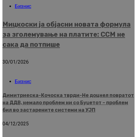
Бизнис
Мицкоски ја објасни новата формула
за зголемување на платите: ССМ не
сака да потпише
30/01/2026
Бизнис
Димитриеска-Кочоска тврди-Не доцнел повратот
на ДДВ, немало проблем ни со Буџетот – проблем
бил во застарените системи на УЈП
04/12/2025