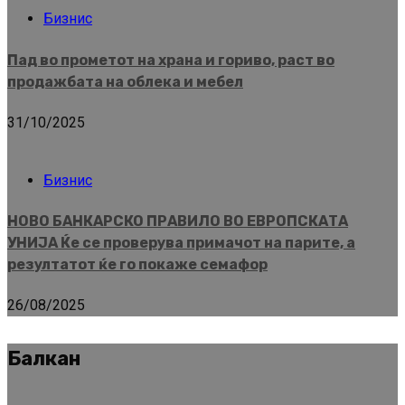
Бизнис
Пад во прометот на храна и гориво, раст во
продажбата на облека и мебел
31/10/2025
Бизнис
НОВО БАНКАРСКО ПРАВИЛО ВО ЕВРОПСКАТА
УНИЈА Ќе се проверува примачот на парите, а
резултатот ќе го покаже семафор
26/08/2025
Балкан