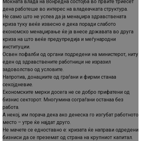
Моќната влада на Вонредна состојба во првите триесет
дена работеше во интерес на владеачката структура.
Не само што не успеа да ја менаџира здравствената
криза туку веќе извесно е дека поради слабото
економско менаџирање ќе ја внесе државата во друга
криза на што веќе предупредија и меѓународни
институции.
Освен пофалби од органи подредени на министерот, ниту
еден од здравствените работници не изразил
задоволство од условите.
Напротив, донациите од граѓани и фирми станаа
секојдневие.
Економските мерки досега не се добро прифатени од
бизнис секторот. Многумина сограѓани останаа без
работа.
А некој, им порача дека ако денеска го изгубат работното
место – утре ќе најдат друго.
Не мачете се едноставно е: кризата ќе направи одредени
бизниси да се преземат од страна на крупниот капитал.