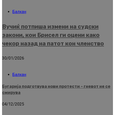
Балкан
Вучиќ потпиша измени на судски
закони, кои Брисел ги оцени како
чекор назад на патот кон членство
30/01/2026
Балкан
Бугарија подготвува нови протести – гневот не се
смирува
04/12/2025