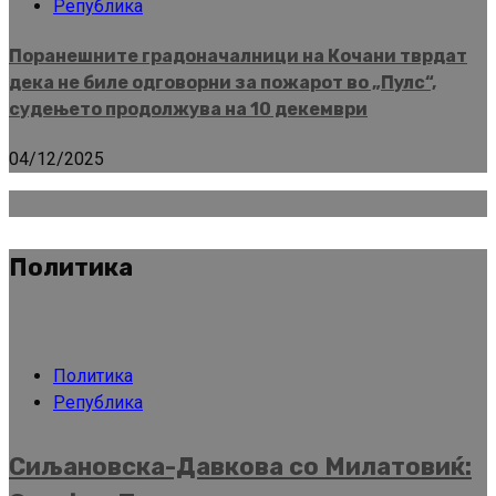
Република
Поранешните градоначалници на Кочани тврдат
дека не биле одговорни за пожарот во „Пулс“,
судењето продолжува на 10 декември
04/12/2025
Политика
Политика
Република
Сиљановска-Давкова со Милатовиќ: