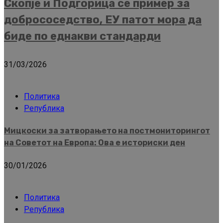
Скопје и Подгорица се пример за
добрососедство, ЕУ патот мора да
биде по еднакви стандарди
31/03/2026
Политика
Република
Мицкоски за затворањето на постмониторингот
на Советот на Европа: Ова е историски ден
30/01/2026
Политика
Република