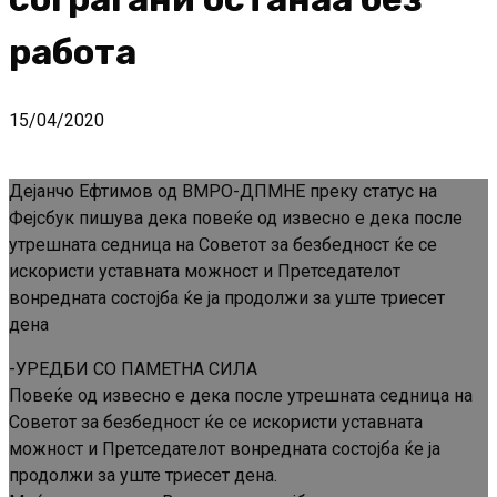
работа
15/04/2020
Дејанчо Ефтимов од ВМРО-ДПМНЕ преку статус на
Фејсбук пишува дека повеќе од извесно е дека после
утрешната седница на Советот за безбедност ќе се
искористи уставната можност и Претседателот
вонредната состојба ќе ја продолжи за уште триесет
дена
-УРЕДБИ СО ПАМЕТНА СИЛА
Повеќе од извесно е дека после утрешната седница на
Советот за безбедност ќе се искористи уставната
можност и Претседателот вонредната состојба ќе ја
продолжи за уште триесет дена.