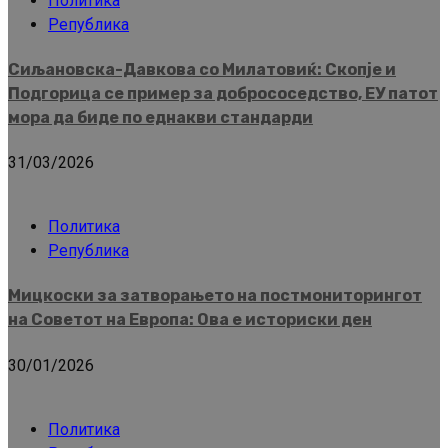
Политика
Република
Сиљановска-Давкова со Милатовиќ: Скопје и
Подгорица се пример за добрососедство, ЕУ патот
мора да биде по еднакви стандарди
31/03/2026
Политика
Република
Мицкоски за затворањето на постмониторингот
на Советот на Европа: Ова е историски ден
30/01/2026
Политика