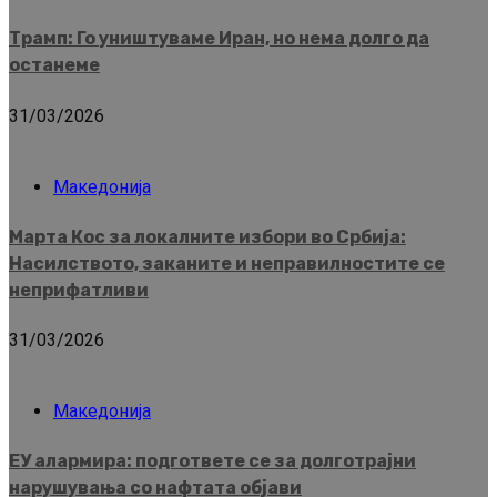
Трамп: Го уништуваме Иран, но нема долго да
останеме
31/03/2026
Македонија
Марта Кос за локалните избори во Србија:
Насилството, заканите и неправилностите се
неприфатливи
31/03/2026
Македонија
ЕУ алармира: подгответе се за долготрајни
нарушувања со нафтата објави