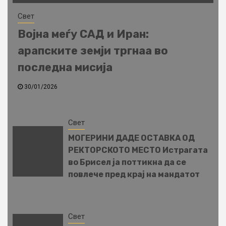
Свет
Војна меѓу САД и Иран:
арапските земји тргнаа во
последна мисија
30/01/2026
Свет
МОГЕРИНИ ДАДЕ ОСТАВКА ОД
РЕКТОРСКОТО МЕСТО Истрагата
во Брисел ја поттикна да се
повлече пред крај на мандатот
Свет