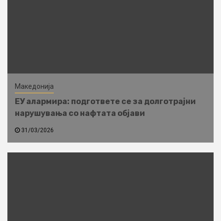
Македонија
ЕУ алармира: подгответе се за долготрајни
нарушувања со нафтата објави
31/03/2026