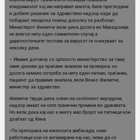
епидемиолог кој им направил анкета, биле прегледани
и добиле решение за здравствен надзор каде да
побараат лекарска помош доколку се разболат.
Министерот Филипче вели дека досега во Македонија
не влегол ниту еден сомнителен случај а
дијагностичките тестови за вирусот ги очекуваат за
неколку дена.
– Имаме договор со српското министерство за таму
овие денови да праќаме анализи за проверка, но
досега немало потреба за ниту еден патник, граѓанин,
пациент да правиме анализа, вели Венко Филипче,
министер за здравство.
Филипче тврди дека освен на скопскиот аеродром,
надзор имаат на сите гранични премини во државата.
Но вели дека кај нас е многу мал бројот на патници кои
доаѓаат од Кина.
-По препорака на кинеската амбасада, оние
работници кои се ангажирани кај нас, нема да се