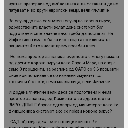
вратат, препорака од амбасадата е да останат и да не
патуваат и во други европски земји, вели Филипче.
Во случај да има сомнителн случај на корона вирус,
здравствените власти велат дека системот бил
подготвен и сите знаеле како треба да постапат. На
Инфективна има соба за изолација а во клиниката
пациентот ќе го внесат преку посебен влез.
-Но нема простор за паника, смртноста е многу помала
од другите корона вируси како Сарс и Мерс, на овој е
само 3 процвенти, за разлика од САРС со 9,6 проценти.
Оние кои починале се со намален имунитет, со
хронични болести, нема млади лица, вели Филипче.
И додека Филипче вели дека се подготвени и нема
простор за паника, од Комисијата за здравство на
ВМРО-ДПМНЕ бараат одговори од министерот како ќе
функционира системот ако се појави корона вирус?
-САД објавија дека сите патници кои што ќе