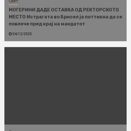
Свет
МОГЕРИНИ ДАДЕ ОСТАВКА ОД РЕКТОРСКОТО
МЕСТО Истрагата во Брисел ја поттикна да се
повлече пред крај на мандатот
04/12/2025