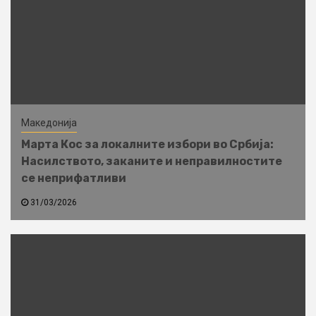
Македонија
Марта Кос за локалните избори во Србија:
Насилството, заканите и неправилностите
се неприфатливи
31/03/2026