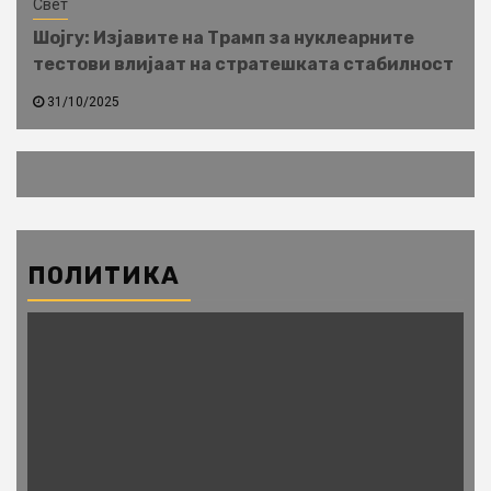
Свет
Шојгу: Изјавите на Трамп за нуклеарните
тестови влијаат на стратешката стабилност
31/10/2025
ПОЛИТИКА