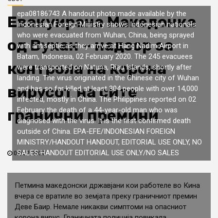
epa08186743 A handout photo made available by the
Евакуирана Македонка
Indonesian Foreign Ministry shows Indonesian nationals
who were evacuated from Wuhan, China, being sprayed
од Вухан – надзор за
with antiseptic as they arrive at Hang Nadim Airport in
Batam, Indonesia, 02 February 2020. The 245 evacuees
контрола на корона
were transported on Natuna, Riau Islands, shortly after
landing. The virus originated in the Chinese city of Wuhan
вирусот на сите
and has so far killed at least 304 people with over 14,000
infected, mostly in China. The Philippines reported on 02
February the death of a 44-year-old man who was
гранични премини
diagnosed with the virus. It is the first confirmed death
outside of China. EPA-EFE/INDONESIAN FOREIGN
MINISTRY/HANDOUT HANDOUT, EDITORIAL USE ONLY, NO
SALES HANDOUT EDITORIAL USE ONLY/NO SALES
02/02/2020
Петмина македонски државјани кои работеле во Кина
вчера се вратиле во земјата преку граничниот премин
Деве Баир. Немале никакви симптоми на опасниот
корона вирус. Граничната полиција повикала