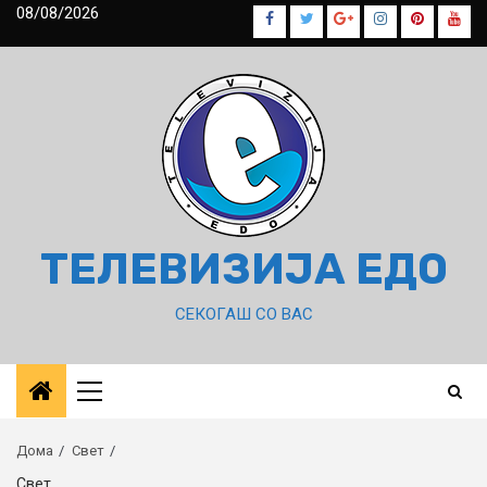
Skip
08/08/2026
Facebook
Twitter
Google
Instagram
Pinterest
Yout
to
Plus
content
ТЕЛЕВИЗИЈА ЕДО
СЕКОГАШ СО ВАС
Primary
Menu
Дома
Свет
Свет