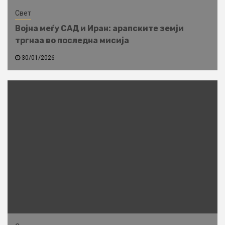
Свет
Војна меѓу САД и Иран: арапските земји
тргнаа во последна мисија
30/01/2026