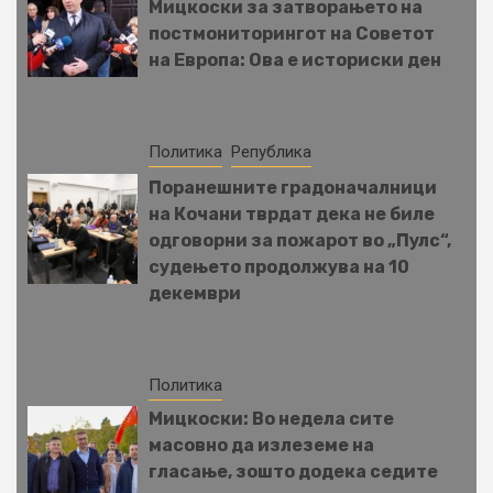
Мицкоски за затворањето на
постмониторингот на Советот
на Европа: Ова е историски ден
Политика
Република
Поранешните градоначалници
на Кочани тврдат дека не биле
одговорни за пожарот во „Пулс“,
судењето продолжува на 10
декември
Политика
Мицкоски: Во недела сите
масовно да излеземе на
гласање, зошто додека седите