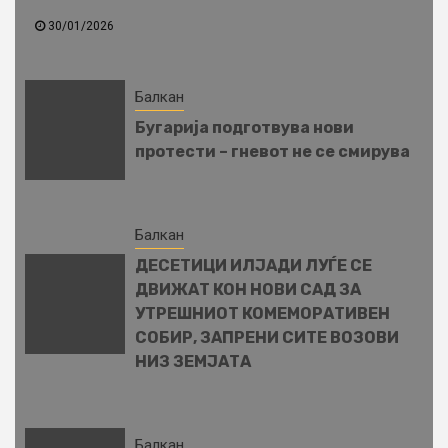
30/01/2026
Балкан
Бугарија подготвува нови
протести – гневот не се смирува
Балкан
ДЕСЕТИЦИ ИЛЈАДИ ЛУЃЕ СЕ
ДВИЖАТ КОН НОВИ САД ЗА
УТРЕШНИОТ КОМЕМОРАТИВЕН
СОБИР, ЗАПРЕНИ СИТЕ ВОЗОВИ
НИЗ ЗЕМЈАТА
Балкан