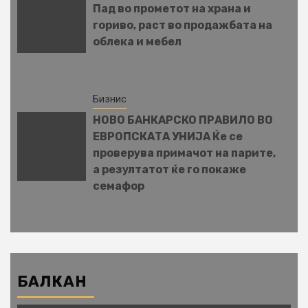
Пад во прометот на храна и
гориво, раст во продажбата на
облека и мебел
Бизнис
НОВО БАНКАРСКО ПРАВИЛО ВО
ЕВРОПСКАТА УНИЈА Ќе се
проверува примачот на парите,
а резултатот ќе го покаже
семафор
БАЛКАН