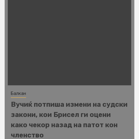
Балкан
Вучиќ потпиша измени на судски
закони, кои Брисел ги оцени
како чекор назад на патот кон
членство