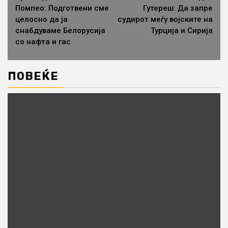
Помпео: Подготвени сме
Гутереш: Да запре
целосно да ја
судирот меѓу војските на
снабдуваме Белорусија
Турција и Сирија
со нафта и гас
ПОВЕЌЕ