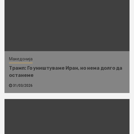
Македонија
Трамп: Го уништуваме Иран, но нема долго да
останеме
31/03/2026