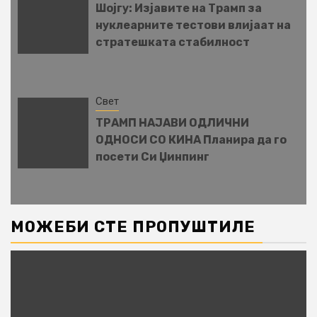
Шојгу: Изјавите на Трамп за
нуклеарните тестови влијаат на
стратешката стабилност
Свет
ТРАМП НАЈАВИ ОДЛИЧНИ
ОДНОСИ СО КИНА Планира да го
посети Си Џинпинг
МОЖЕБИ СТЕ ПРОПУШТИЛЕ