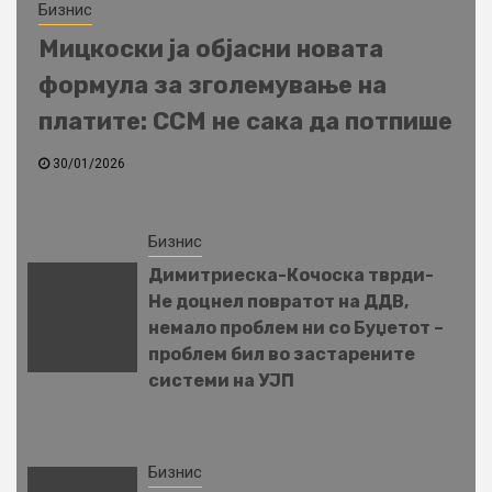
Бизнис
Мицкоски ја објасни новата
формула за зголемување на
платите: ССМ не сака да потпише
30/01/2026
Бизнис
Димитриеска-Кочоска тврди-
Не доцнел повратот на ДДВ,
немало проблем ни со Буџетот –
проблем бил во застарените
системи на УЈП
Бизнис