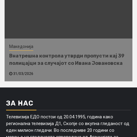
Македонија
Внатрешна контрола утврди пропусти кај 39
полицајци за случајот со Ивана Јовановска
31/03/2026
ЗА НАС
Телевизија ЕДО постои од 20.04.1995, година како
регионална телевизија Д1, Скопје со вкупна гледаност од
еден милион гледачи. Во последниве 20 години со
мерење на гледаноста спроведена од Агенцијата за