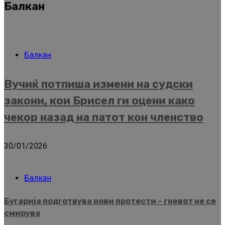
Балкан
Балкан
Вучиќ потпиша измени на судски
закони, кои Брисел ги оцени како
чекор назад на патот кон членство
30/01/2026
Балкан
Бугарија подготвува нови протести – гневот не се
смирува