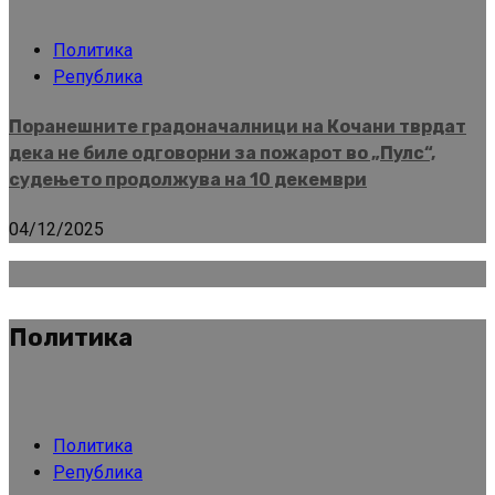
Политика
Република
Поранешните градоначалници на Кочани тврдат
дека не биле одговорни за пожарот во „Пулс“,
судењето продолжува на 10 декември
04/12/2025
Политика
Политика
Република