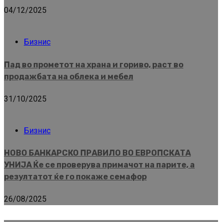
04/12/2025
Бизнис
Пад во прометот на храна и гориво, раст во
продажбата на облека и мебел
31/10/2025
Бизнис
НОВО БАНКАРСКО ПРАВИЛО ВО ЕВРОПСКАТА
УНИЈА Ќе се проверува примачот на парите, а
резултатот ќе го покаже семафор
26/08/2025