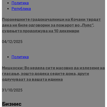
Политика
Република
Поранешните градоначалници на Кочани тврдат
дека не биле одговорни за пожарот во „Пулс“,
судењето продолжува на 10 декември
04/12/2025
Политика
Мицкоски: Во недела сите масовно да излеземе на
гласање, зошто додека седите дома, други
одлучуваат за вашата иднина
31/10/2025
Бизнис