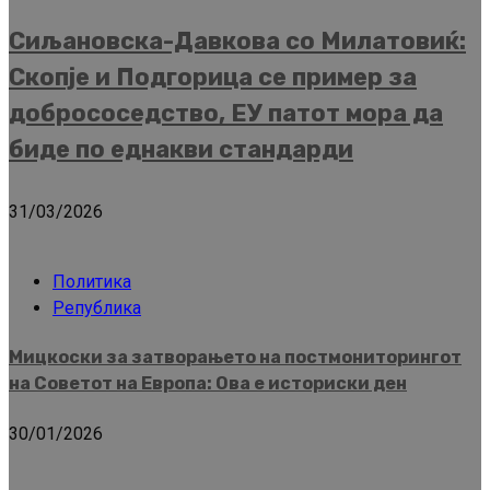
Сиљановска-Давкова со Милатовиќ:
Скопје и Подгорица се пример за
добрососедство, ЕУ патот мора да
биде по еднакви стандарди
31/03/2026
Политика
Република
Мицкоски за затворањето на постмониторингот
на Советот на Европа: Ова е историски ден
30/01/2026