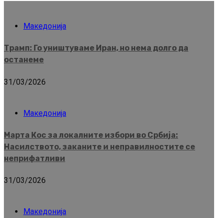
Македонија
Трамп: Го уништуваме Иран, но нема долго да
останеме
31/03/2026
Македонија
Марта Кос за локалните избори во Србија:
Насилството, заканите и неправилностите се
неприфатливи
31/03/2026
Македонија