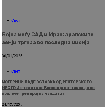
Свет
Војна меѓу САД и Иран: арапските
земји тргнаа во последна мисија
30/01/2026
Свет
МОГЕРИНИ ДАДЕ ОСТАВКА ОД РЕКТОРСКОТО
МЕСТО Истрагата во Брисел ја поттикна да се
повлече пред крај на мандатот
04/12/2025