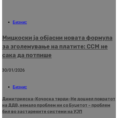
Бизнис
Мицкоски ја објасни новата формула
за зголемување на платите: ССМ не
сака да потпише
30/01/2026
Бизнис
Димитриеска-Кочоска тврди-Не доцнел повратот
на ДДВ, немало проблем ни со Буџетот – проблем
бил во застарените системи на УЈП