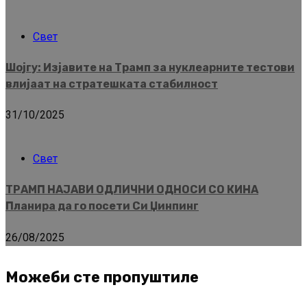
Свет
Шојгу: Изјавите на Трамп за нуклеарните тестови
влијаат на стратешката стабилност
31/10/2025
Свет
ТРАМП НАЈАВИ ОДЛИЧНИ ОДНОСИ СО КИНА
Планира да го посети Си Џинпинг
26/08/2025
Можеби сте пропуштиле