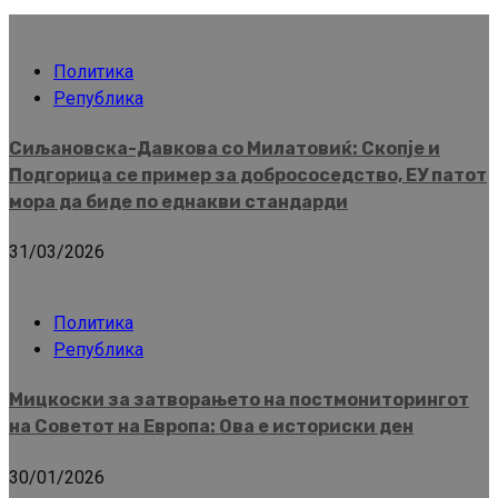
Политика
Република
Сиљановска-Давкова со Милатовиќ: Скопје и
Подгорица се пример за добрососедство, ЕУ патот
мора да биде по еднакви стандарди
31/03/2026
Политика
Република
Мицкоски за затворањето на постмониторингот
на Советот на Европа: Ова е историски ден
30/01/2026