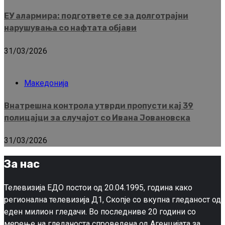
ЕУ алармира: подгответе се за долготрајни
нарушувања со нафтата објави
31/03/2026
Македонија
Внатрешна контрола утврди пропусти кај 39
полицајци за случајот со Ивана Јовановска
31/03/2026
За нас
Телевизија ЕДО постои од 20.04.1995, година како
регионална телевизија Д1, Скопје со вкупна гледаност од
еден милион гледачи. Во последниве 20 години со
мерење на гледаноста спроведена од Агенцијата за