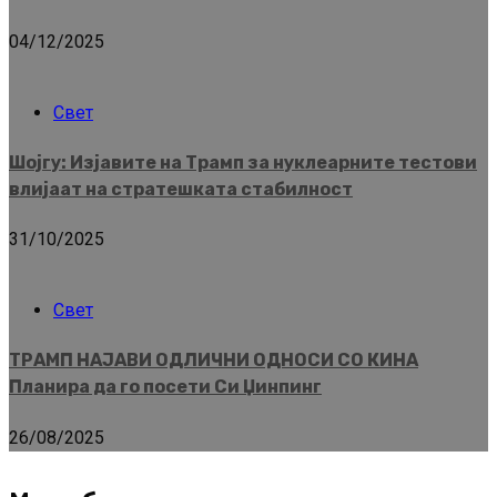
04/12/2025
Свет
Шојгу: Изјавите на Трамп за нуклеарните тестови
влијаат на стратешката стабилност
31/10/2025
Свет
ТРАМП НАЈАВИ ОДЛИЧНИ ОДНОСИ СО КИНА
Планира да го посети Си Џинпинг
26/08/2025