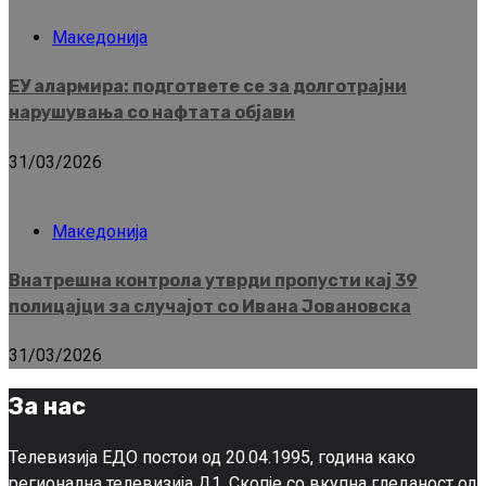
Македонија
ЕУ алармира: подгответе се за долготрајни
нарушувања со нафтата објави
31/03/2026
Македонија
Внатрешна контрола утврди пропусти кај 39
полицајци за случајот со Ивана Јовановска
31/03/2026
За нас
Телевизија ЕДО постои од 20.04.1995, година како
регионална телевизија Д1, Скопје со вкупна гледаност од