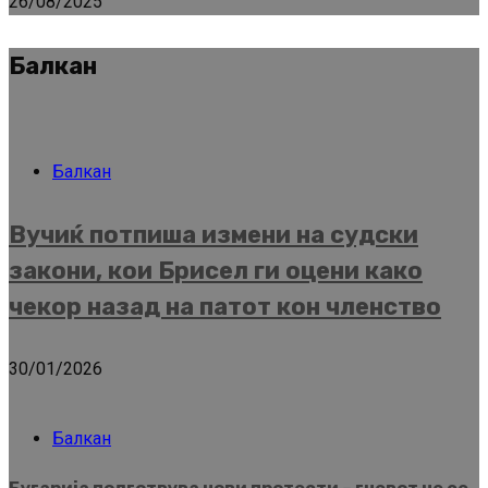
26/08/2025
Балкан
Балкан
Вучиќ потпиша измени на судски
закони, кои Брисел ги оцени како
чекор назад на патот кон членство
30/01/2026
Балкан