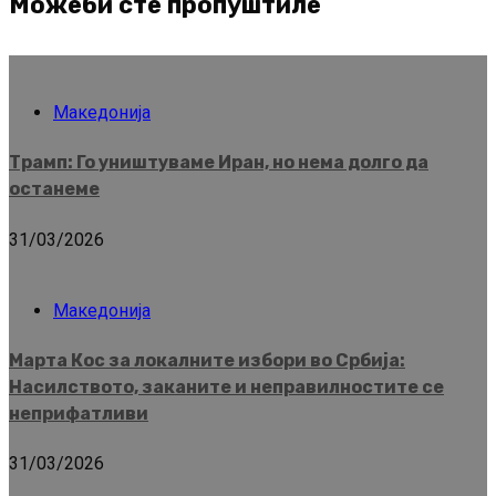
Можеби сте пропуштиле
Македонија
Трамп: Го уништуваме Иран, но нема долго да
останеме
31/03/2026
Македонија
Марта Кос за локалните избори во Србија:
Насилството, заканите и неправилностите се
неприфатливи
31/03/2026