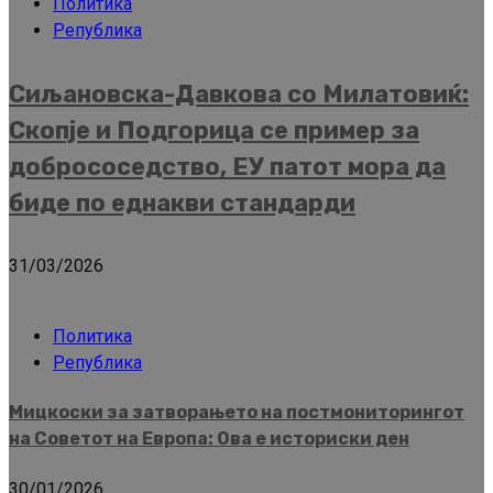
Политика
Република
Сиљановска-Давкова со Милатовиќ:
Скопје и Подгорица се пример за
добрососедство, ЕУ патот мора да
биде по еднакви стандарди
31/03/2026
Политика
Република
Мицкоски за затворањето на постмониторингот
на Советот на Европа: Ова е историски ден
30/01/2026