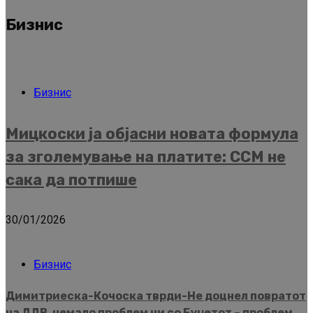
Бизнис
Бизнис
Мицкоски ја објасни новата формула
за зголемување на платите: ССМ не
сака да потпише
30/01/2026
Бизнис
Димитриеска-Кочоска тврди-Не доцнел повратот
на ДДВ, немало проблем ни со Буџетот – проблем