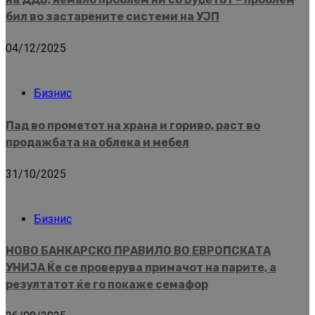
бил во застарените системи на УЈП
04/12/2025
Бизнис
Пад во прометот на храна и гориво, раст во
продажбата на облека и мебел
31/10/2025
Бизнис
НОВО БАНКАРСКО ПРАВИЛО ВО ЕВРОПСКАТА
УНИЈА Ќе се проверува примачот на парите, а
резултатот ќе го покаже семафор