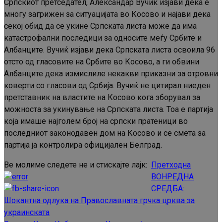
Српскиот претседател, Александар Вучиќ изјави дека е
многу загрижен за ситуацијата во Косово и најави дека
секој обид да се укине Српската листа може да има
катастрофални последици за односите меѓу Србите и
Албанците. Вучиќ изјави дека Српската листа освоила 96
отсто од гласовите на Србите во Косово, а ги обвини
Албанците дека измислиле некакви приказни за отровни
коверти со гласови од Србија. Вучиќ не цитирал ниеден
претставник на властите на Косово кога зборувал за
можноста за укинување на Српската листа. Тоа е партија
која имаше најголем број на српски пратеници во
последниот законодавен дом на Косово и се смета за
партија ја контролира официјален Белград.
Ве молиме следете не и стискајте лајк:
Претходна
Continue
ВОНРЕДНА
Reading
СРЕДБА:
Шокантна одлука на Православната грчка црква за
украинската