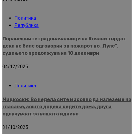
Политика
Република
Поранешните градоначалници на Кочани тврдат
дека не биле одговорни за пожарот во „Пулс“,
судењето продолжува на 10 декември
04/12/2025
Политика
Мицкоски: Во недела сите масовно да излеземе на
гласање, зошто додека седите дома, други
одлучуваат за вашата иднина
31/10/2025