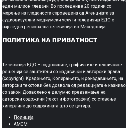
еден милион гледачи. Во последниве 20 години со
мерење на гледаноста спроведена од Агенцијата за
аудиовизуелни медиумски услуги телевизија ЕДО е
најгледна регионална телевизија во Македонија.
ПОЛИТИКА НА ПРИВАТНОСТ
Телевизија ЕДО – содржините, графичките и техничките
решенија се заштитени со издавачки и авторски права
(copyright). Крадењето, Копирањето, и реиздавањето, на
авторски текстови без дозвола од редакцијата е казниво
со закон. Дозволено е делумно превземање на
авторски содржини (текст и фотографии) со ставање
хиперлинк до содржината што се цитира.
Полиција
АМСМ