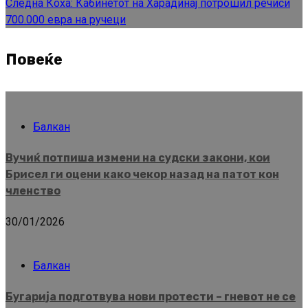
Следна
Коха: Кабинетот на Харадинај потрошил речиси
700.000 евра на ручеци
Повеќе
Балкан
Вучиќ потпиша измени на судски закони, кои
Брисел ги оцени како чекор назад на патот кон
членство
30/01/2026
Балкан
Бугарија подготвува нови протести – гневот не се