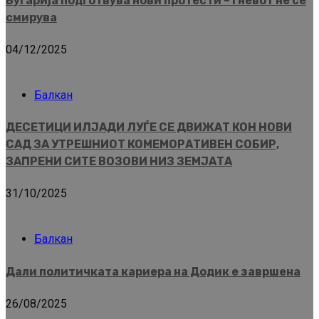
Бугарија подготвува нови протести – гневот не се
смирува
04/12/2025
Балкан
ДЕСЕТИЦИ ИЛЈАДИ ЛУЃЕ СЕ ДВИЖАТ КОН НОВИ
САД ЗА УТРЕШНИОТ КОМЕМОРАТИВЕН СОБИР,
ЗАПРЕНИ СИТЕ ВОЗОВИ НИЗ ЗЕМЈАТА
31/10/2025
Балкан
Дали политичката кариера на Додик е завршена
26/08/2025