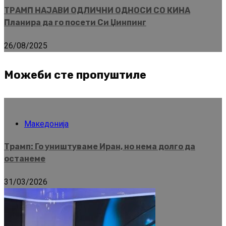
ТРАМП НАЈАВИ ОДЛИЧНИ ОДНОСИ СО КИНА
Планира да го посети Си Џинпинг
26/08/2025
Можеби сте пропуштиле
Македонија
Трамп: Го уништуваме Иран, но нема долго да
останеме
31/03/2026