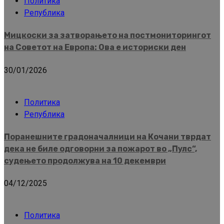
Политика
Република
Мицкоски за затворањето на постмониторингот
на Советот на Европа: Ова е историски ден
30/01/2026
Политика
Република
Поранешните градоначалници на Кочани тврдат
дека не биле одговорни за пожарот во „Пулс“,
судењето продолжува на 10 декември
04/12/2025
Политика