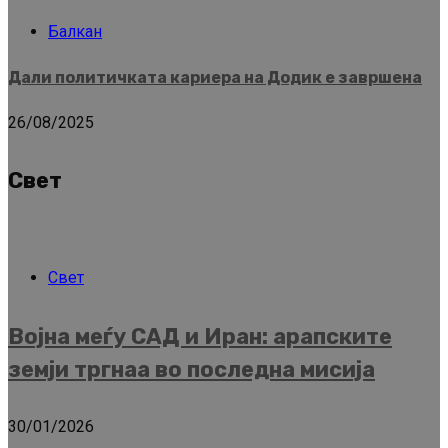
Балкан
Дали политичката кариера на Додик е завршена
26/08/2025
Свет
Свет
Војна меѓу САД и Иран: арапските
земји тргнаа во последна мисија
30/01/2026