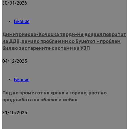
30/01/2026
Бизнис
Димитриеска-Кочоска тврди-Не доцнел повратот
на ДДВ, немало проблем ни со Буџетот – проблем
бил во застарените системи на УЈП
04/12/2025
Бизнис
Пад во прометот на храна и гориво, раст во
продажбата на облека и мебел
31/10/2025