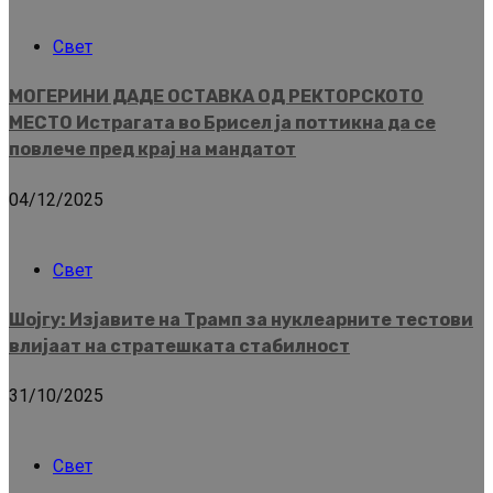
Свет
МОГЕРИНИ ДАДЕ ОСТАВКА ОД РЕКТОРСКОТО
МЕСТО Истрагата во Брисел ја поттикна да се
повлече пред крај на мандатот
04/12/2025
Свет
Шојгу: Изјавите на Трамп за нуклеарните тестови
влијаат на стратешката стабилност
31/10/2025
Свет