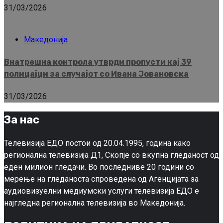
31/03/2026
Македонија
Внатрешна контрола утврди пропусти кај 39
полицајци за случајот со Ивана Јовановска
31/03/2026
За нас
Телевизија ЕДО постои од 20.04.1995, година како
регионална телевизија Д1, Скопје со вкупна гледаност од
еден милион гледачи. Во последниве 20 години со
мерење на гледаноста спроведена од Агенцијата за
аудиовизуелни медиумски услуги телевизија ЕДО е
најгледна регионална телевизија во Македонија.