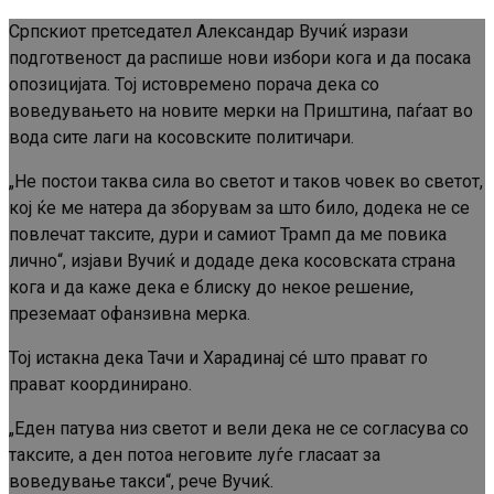
Српскиот претседател Александар Вучиќ изрази
подготвеност да распише нови избори кога и да посака
опозицијата. Тој истовремено порача дека со
воведувањето на новите мерки на Приштина, паѓаат во
вода сите лаги на косовските политичари.
„Не постои таква сила во светот и таков човек во светот,
кој ќе ме натера да зборувам за што било, додека не се
повлечат таксите, дури и самиот Трамп да ме повика
лично“, изјави Вучиќ и додаде дека косовската страна
кога и да каже дека е блиску до некое решение,
преземаат офанзивна мерка.
Тој истакна дека Тачи и Харадинај сé што прават го
прават координирано.
„Еден патува низ светот и вели дека не се согласува со
таксите, а ден потоа неговите луѓе гласаат за
воведување такси“, рече Вучиќ.