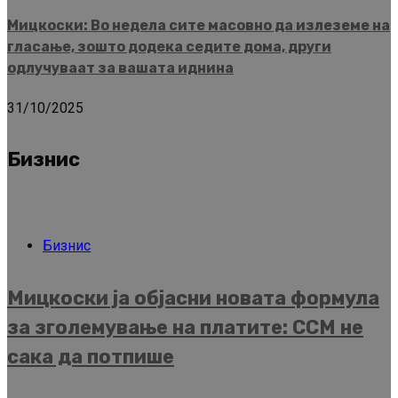
Мицкоски: Во недела сите масовно да излеземе на
гласање, зошто додека седите дома, други
одлучуваат за вашата иднина
31/10/2025
Бизнис
Бизнис
Мицкоски ја објасни новата формула
за зголемување на платите: ССМ не
сака да потпише