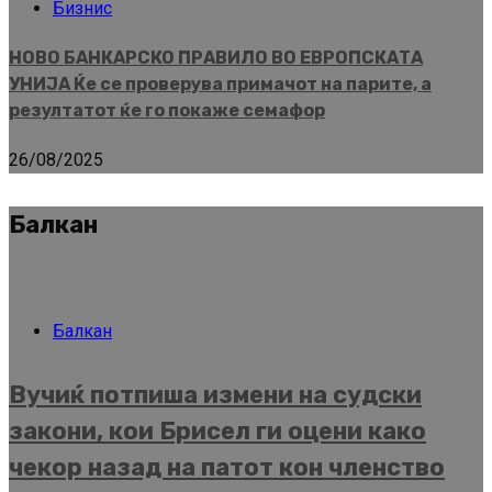
Бизнис
НОВО БАНКАРСКО ПРАВИЛО ВО ЕВРОПСКАТА
УНИЈА Ќе се проверува примачот на парите, а
резултатот ќе го покаже семафор
26/08/2025
Балкан
Балкан
Вучиќ потпиша измени на судски
закони, кои Брисел ги оцени како
чекор назад на патот кон членство