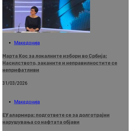
Македонија
Марта Кос за локалните избори во Србија:
Насилството, заканите и неправилностите се
неприфатливи
31/03/2026
Македонија
ЕУ алармира: подгответе се за долготрајни
нарушувања со нафтата објави