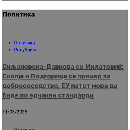
Политика
Политика
Република
Сиљановска-Давкова со Милатовиќ:
Скопје и Подгорица се пример за
добрососедство, ЕУ патот мора да
биде по еднакви стандарди
31/03/2026