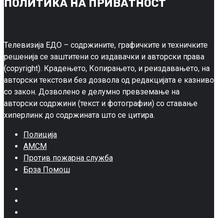
ПОЛИТИКА НА ПРИВАТНОСТ
Телевизија ЕДО – содржините, графичките и техничките
решенија се заштитени со издавачки и авторски права
(copyright). Крадењето, Копирањето, и реиздавањето, на
авторски текстови без дозвола од редакцијата е казниво
со закон. Дозволено е делумно превземање на
авторски содржини (текст и фотографии) со ставање
хиперлинк до содржината што се цитира.
Полиција
АМСМ
Против пожарна служба
Брза Помош
Facebook
Twitter
Google