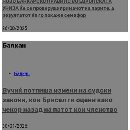
НОВО БАНКАРСКО ПРАВИЛО ВО ЕВРОПСКАТА
УНИЈА Ќе се проверува примачот на парите, а
резултатот ќе го покаже семафор
26/08/2025
Балкан
Балкан
Вучиќ потпиша измени на судски
закони, кои Брисел ги оцени како
чекор назад на патот кон членство
30/01/2026