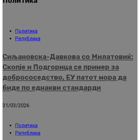
Политика
Политика
Република
Сиљановска-Давкова со Милатовиќ:
Скопје и Подгорица се пример за
добрососедство, ЕУ патот мора да
биде по еднакви стандарди
31/03/2026
Политика
Република