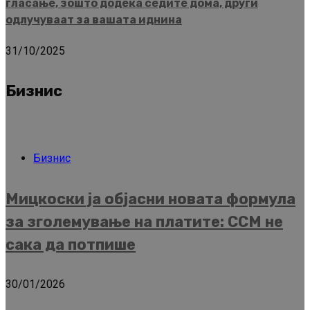
гласање, зошто додека седите дома, други
одлучуваат за вашата иднина
31/10/2025
Бизнис
Бизнис
Мицкоски ја објасни новата формула
за зголемување на платите: ССМ не
сака да потпише
30/01/2026