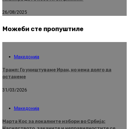
26/08/2025
Можеби сте пропуштиле
Македонија
Трамп: Го уништуваме Иран, но нема долго да
останеме
31/03/2026
Македонија
Марта Кос за локалните избори во Србија:
Насилството, заканите и неправилностите се