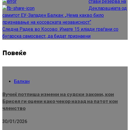
стави резерва на
Reading
Декларацијата од
самитот ЕУ-Западен Балкан: „Нема какво било
признавање на косовската независност“
Следна
Радев во Косово: Имате 15 илјади граѓани со
бугарска самосвест, да бидат признаени
Повеќе
Балкан
Вучиќ потпиша измени на судски закони, кои
Брисел ги оцени како чекор назад на патот кон
членство
30/01/2026