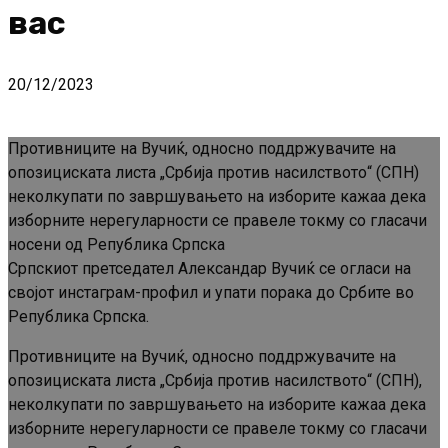
вас
20/12/2023
Противниците на Вучиќ, односно поддржувачите на
опозициската листа „Србија против насилството“ (СПН)
неколкупати по завршувањето на изборите кажаа дека
изборните нерегуларности се правеле токму со гласачи
носени од Република Српска
Српскиот претседател Александар Вучиќ се огласи на
својот инстаграм-профил и упати порака до Србите во
Република Српска.
Противниците на Вучиќ, односно поддржувачите на
опозициската листа „Србија против насилството“ (СПН),
неколкупати по завршувањето на изборите кажаа дека
изборните нерегуларности се правеле токму со гласачи