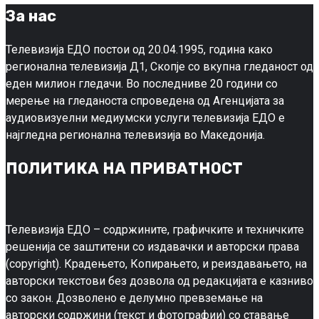
За нас
Телевизија ЕДО постои од 20.04.1995, година како
регионална телевизија Д1, Скопје со вкупна гледаност од
еден милион гледачи. Во последниве 20 години со
мерење на гледаноста спроведена од Агенцијата за
аудиовизуелни медиумски услуги телевизија ЕДО е
најгледна регионална телевизија во Македонија.
ПОЛИТИКА НА ПРИВАТНОСТ
Телевизија ЕДО – содржините, графичките и техничките
решенија се заштитени со издавачки и авторски права
(copyright). Крадењето, Копирањето, и реиздавањето, на
авторски текстови без дозвола од редакцијата е казниво
со закон. Дозволено е делумно превземање на
авторски содржини (текст и фотографии) со ставање