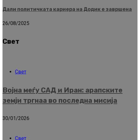
Дали политичката кариера на Додик е завршена
26/08/2025
Свет
Свет
Војна меѓу САД и Иран: арапските
земји тргнаа во последна мисија
30/01/2026
Свет