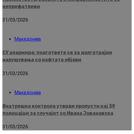
неприфатливи
31/03/2026
Македонија
ЕУ алармира: подгответе се за долготрајни
нарушувања со нафтата објави
31/03/2026
Македонија
Внатрешна контрола утврди пропусти кај 39
полицајци за случајот со Ивана Јовановска
31/03/2026