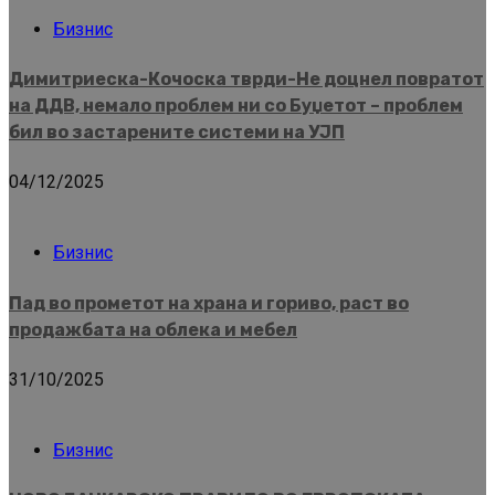
Бизнис
Димитриеска-Кочоска тврди-Не доцнел повратот
на ДДВ, немало проблем ни со Буџетот – проблем
бил во застарените системи на УЈП
04/12/2025
Бизнис
Пад во прометот на храна и гориво, раст во
продажбата на облека и мебел
31/10/2025
Бизнис