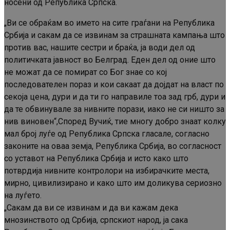
носени од Република Српска.
„Ви се обраќам во името на сите граѓани на Република
Србија и сакам да се извинам за страшната кампања што
против вас, нашите сестри и браќа, ја води дел од
политичката јавност во Белград. Еден дел од оние што
не можат да се помират со Бог знае со кој
последователен пораз и кои сакаат да дојдат на власт по
секоја цена, дури и да ти го направиле тоа зад грб, дури и
да те обвинувале за нивните порази, иако не си ништо за
нив виновен“,Според Вучиќ, тие многу добро знаат колку
мал број луѓе од Република Српска гласале, согласно
законите на оваа земја, Република Србија, во согласност
со уставот на Република Србија и исто како што
потврдија нивните контролори на избирачките места,
мирно, цивилизирано и како што им доликува сериозно
на луѓето.
„Сакам да ви се извинам и да ви кажам дека
мнозинството од Србија, српскиот народ, ја сака