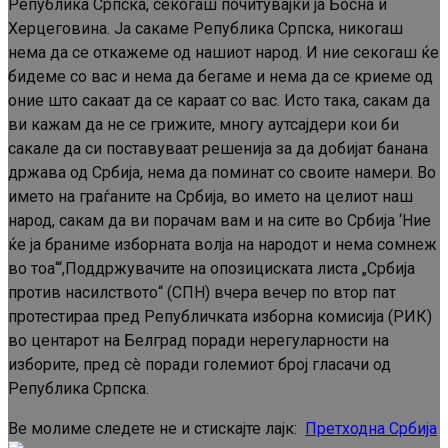
Република Српска, секогаш почитувајќи ја Босна и
Херцеговина. Ја сакаме Република Српска, никогаш
нема да се откажеме од нашиот народ. И ние секогаш ќе
бидеме со вас и нема да бегаме и нема да се криеме од
оние што сакаат да се караат со вас. Исто така, сакам да
ви кажам да не се грижите, многу аутсајдери кои би
сакале да си поставуваат решенија за да добијат банана
држава од Србија, нема да поминат со своите намери. Во
името на граѓаните на Србија, во името на целиот наш
народ, сакам да ви порачам вам и на сите во Србија ‘Ние
ќе ја браниме изборната волја на народот и нема сомнеж
во тоа‘“,Поддржувачите на опозициската листа „Србија
против насилството“ (СПН) вчера вечер по втор пат
протестираа пред Републичката изборна комисија (РИК)
во центарот на Белград поради нерегуларности на
изборите, пред сè поради големиот број гласачи од
Република Српска.
Ве молиме следете не и стискајте лајк:
Претходна
Србија
Continue