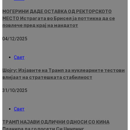
МОГЕРИНИ ДАДЕ ОСТАВКА ОД РЕКТОРСКОТО
МЕСТО Истрагата во Брисел ја поттикна да се
повлече пред крај на мандатот
04/12/2025
Свет
Шојгу: Изјавите на Трамп за нуклеарните тестови
влијаат на стратешката стабилност
31/10/2025
Свет
ТРАМП НАЈАВИ ОДЛИЧНИ ОДНОСИ СО КИНА
Планира да го посети Си Џинпинг