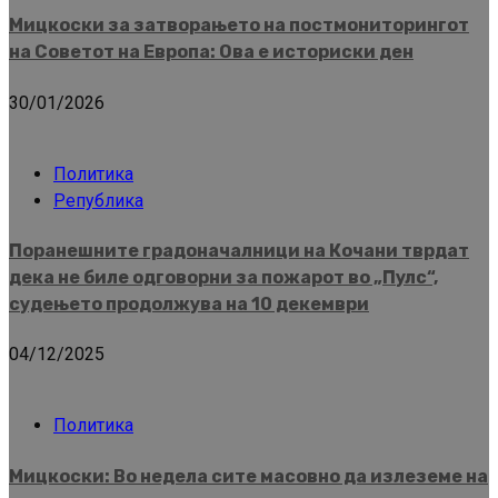
Мицкоски за затворањето на постмониторингот
на Советот на Европа: Ова е историски ден
30/01/2026
Политика
Република
Поранешните градоначалници на Кочани тврдат
дека не биле одговорни за пожарот во „Пулс“,
судењето продолжува на 10 декември
04/12/2025
Политика
Мицкоски: Во недела сите масовно да излеземе на