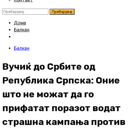
Пребарувај
за:
Дома
Балкан
Балкан
Вучиќ до Србите од
Република Српска: Оние
што не можат да го
прифатат поразот водат
страшна кампања против