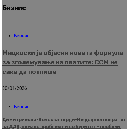
Бизнис
Бизнис
Мицкоски ја објасни новата формула
за зголемување на платите: ССМ не
сака да потпише
30/01/2026
Бизнис
Димитриеска-Кочоска тврди-Не доцнел повратот
на ДДВ, немало проблем ни со Буџетот – проблем