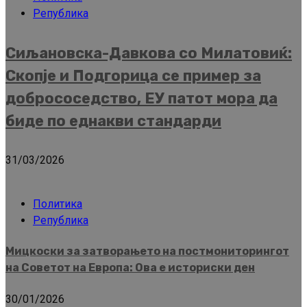
Република
Сиљановска-Давкова со Милатовиќ:
Скопје и Подгорица се пример за
добрососедство, ЕУ патот мора да
биде по еднакви стандарди
31/03/2026
Политика
Република
Мицкоски за затворањето на постмониторингот
на Советот на Европа: Ова е историски ден
30/01/2026