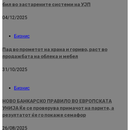
бил во застарените системи на УЈП
04/12/2025
Бизнис
Пад во прометот на храна и гориво, раст во
продажбата на облека и мебел
31/10/2025
Бизнис
НОВО БАНКАРСКО ПРАВИЛО ВО ЕВРОПСКАТА
УНИЈА Ќе се проверува примачот на парите, а
резултатот ќе го покаже семафор
26/08/2025