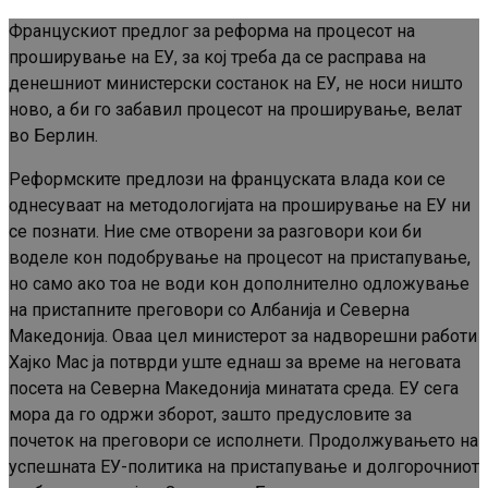
Францускиот предлог за реформа на процесот на
проширување на ЕУ, за кој треба да се расправа на
денешниот министерски состанок на ЕУ, не носи ништо
ново, а би го забавил процесот на проширување, велат
во Берлин.
Реформските предлози на француската влада кои се
однесуваат на методологијата на проширување на ЕУ ни
се познати. Ние сме отворени за разговори кои би
воделе кон подобрување на процесот на пристапување,
но само ако тоа не води кон дополнително одложување
на пристапните преговори со Албанија и Северна
Македонија. Оваа цел министерот за надворешни работи
Хајко Мас ја потврди уште еднаш за време на неговата
посета на Северна Македонија минатата среда. ЕУ сега
мора да го одржи зборот, зашто предусловите за
почеток на преговори се исполнети. Продолжувањето на
успешната ЕУ-политика на пристапување и долгорочниот