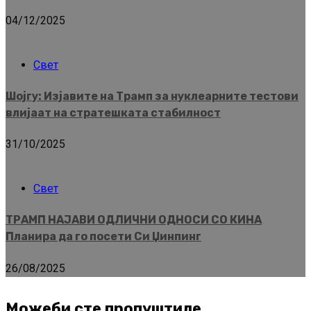
04/12/2025
Свет
Шојгу: Изјавите на Трамп за нуклеарните тестови
влијаат на стратешката стабилност
31/10/2025
Свет
ТРАМП НАЈАВИ ОДЛИЧНИ ОДНОСИ СО КИНА
Планира да го посети Си Џинпинг
26/08/2025
Можеби сте пропуштиле