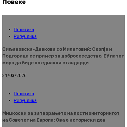
Повеќе
Политика
Република
Сиљановска-Давкова со Милатовиќ: Скопје и
Подгорица се пример за добрососедство, ЕУ патот
мора да биде по еднакви стандарди
31/03/2026
Политика
Република
Мицкоски за затворањето на постмониторингот
на Советот на Европа: Ова е историски ден