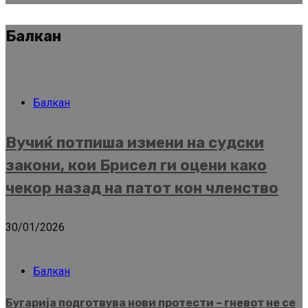
Балкан
Балкан
Вучиќ потпиша измени на судски
закони, кои Брисел ги оцени како
чекор назад на патот кон членство
30/01/2026
Балкан
Бугарија подготвува нови протести – гневот не се