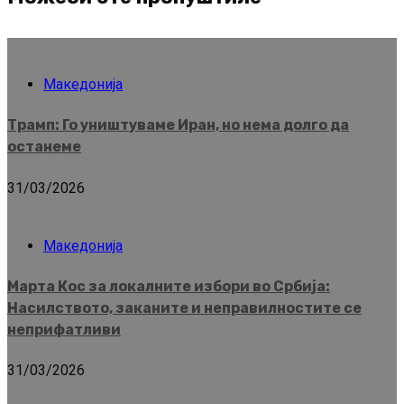
Македонија
Трамп: Го уништуваме Иран, но нема долго да
останеме
31/03/2026
Македонија
Марта Кос за локалните избори во Србија:
Насилството, заканите и неправилностите се
неприфатливи
31/03/2026