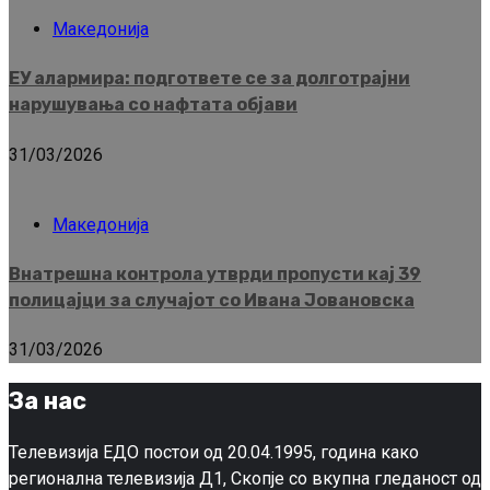
Македонија
ЕУ алармира: подгответе се за долготрајни
нарушувања со нафтата објави
31/03/2026
Македонија
Внатрешна контрола утврди пропусти кај 39
полицајци за случајот со Ивана Јовановска
31/03/2026
За нас
Телевизија ЕДО постои од 20.04.1995, година како
регионална телевизија Д1, Скопје со вкупна гледаност од