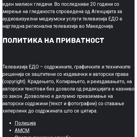
еден милион гледачи. Во последниве 20 години со
мерење на гледаноста спроведена од Агенцијата за
аудиовизуелни медиумски услуги телевизија ЕДО е
најгледна регионална телевизија во Македонија.
ПОЛИТИКА НА ПРИВАТНОСТ
Телевизија ЕДО – содржините, графичките и техничките
решенија се заштитени со издавачки и авторски права
(copyright). Крадењето, Копирањето, и реиздавањето, на
авторски текстови без дозвола од редакцијата е казниво
со закон. Дозволено е делумно превземање на
авторски содржини (текст и фотографии) со ставање
хиперлинк до содржината што се цитира.
Полиција
АМСМ