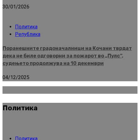
30/01/2026
Политика
Република
Поранешните градоначалници на Кочани тврдат
дека не биле одговорни за пожарот во „Пулс“,
судењето продолжува на 10 декември
04/12/2025
Политика
Политика