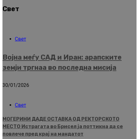
Свет
Свет
Војна меѓу САД и Иран: арапските
земји тргнаа во последна мисија
30/01/2026
Свет
МОГЕРИНИ ДАДЕ ОСТАВКА ОД РЕКТОРСКОТО
МЕСТО Истрагата во Брисел ја поттикна да се
повлече пред крај на мандатот