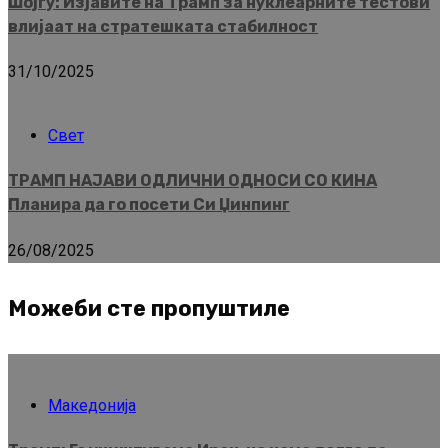
Шојгу: Изјавите на Трамп за нуклеарните тестови
влијаат на стратешката стабилност
31/10/2025
Свет
ТРАМП НАЈАВИ ОДЛИЧНИ ОДНОСИ СО КИНА
Планира да го посети Си Џинпинг
26/08/2025
Можеби сте пропуштиле
Македонија