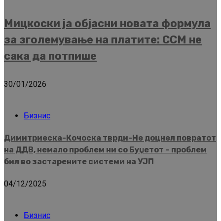
Мицкоски ја објасни новата формула
за зголемување на платите: ССМ не
сака да потпише
30/01/2026
Бизнис
Димитриеска-Кочоска тврди-Не доцнел повратот
на ДДВ, немало проблем ни со Буџетот – проблем
бил во застарените системи на УЈП
04/12/2025
Бизнис