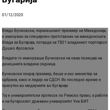
01/12/2020
Владо Бучковски, поранешниот премиер на Македонија,
е именуван за специјален претставник на македонската
Влада за Бугарија, потврди за ТВ21 владиниот портпарол
Душко Арсовски.
Владата го именуваше Бучковски на оваа позиција на
денешната владина седница.
Бучковски покрај премиер, беше и екс министер за
одбрана, како и лидер на СДСН. Во последно време е
присутен во медиумите во Бугарија.
Тој е универзитетски протесок по Римско право, а работи
и на бугарскиот државен универзитет Уни БИТ.