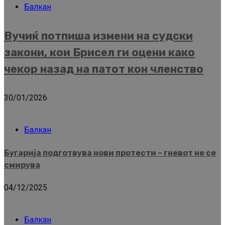
Балкан
Вучиќ потпиша измени на судски
закони, кои Брисел ги оцени како
чекор назад на патот кон членство
30/01/2026
Балкан
Бугарија подготвува нови протести – гневот не се
смирува
04/12/2025
Балкан