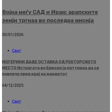
Војна меѓу САД и Иран: арапските
земји тргнаа во последна мисија
30/01/2026
Свет
МОГЕРИНИ ДАДЕ ОСТАВКА ОД РЕКТОРСКОТО
МЕСТО Истрагата во Брисел ја поттикна да се
повлече пред крај на мандатот
04/12/2025
Свет