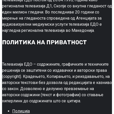
регионална телевизија Д1, Скопје со вкупна гледаност од
еден милион гледачи. Во последниве 20 години со
мерење на гледаноста спроведена од Агенцијата за
аудиовизуелни медиумски услуги телевизија ЕДО е
најгледна регионална телевизија во Македонија.
ПОЛИТИКА НА ПРИВАТНОСТ
Телевизија ЕДО – содржините, графичките и техничките
решенија се заштитени со издавачки и авторски права
(copyright). Крадењето, Копирањето, и реиздавањето, на
авторски текстови без дозвола од редакцијата е казниво
со закон. Дозволено е делумно превземање на
авторски содржини (текст и фотографии) со ставање
хиперлинк до содржината што се цитира.
Полиција