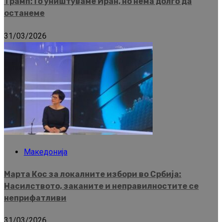
Трамп: Го уништуваме Иран, но нема долго да
останеме
31/03/2026
Македонија
Марта Кос за локалните избори во Србија:
Насилството, заканите и неправилностите се
неприфатливи
31/03/2026