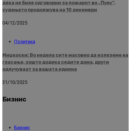
дека не биле одговорни за пожарот во „Пулс“,
судењето продолжува на 10 декември
04/12/2025
Политика
Мицкоски: Во недела сите масовно да излеземе на
гласање, зошто додека седите дома, други
одлучуваат за вашата иднина
31/10/2025
Бизнис
Бизнис