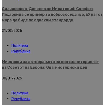
Сиљановска-Давкова со Милатовиќ: Скопје и
Подгорица се пример за добрососедство, ЕУ патот
мора да биде по еднакви стандарди
31/03/2026
Политика
Република
Мицкоски за затворањето на постмониторингот
на Советот на Европа: Ова е историски ден
30/01/2026
Политика
Република