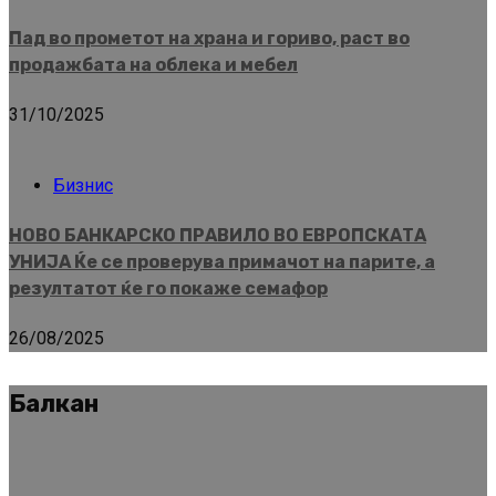
Пад во прометот на храна и гориво, раст во
продажбата на облека и мебел
31/10/2025
Бизнис
НОВО БАНКАРСКО ПРАВИЛО ВО ЕВРОПСКАТА
УНИЈА Ќе се проверува примачот на парите, а
резултатот ќе го покаже семафор
26/08/2025
Балкан