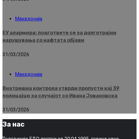
Македонија
ЕУ алармира: подгответе се за долготрајни
нарушувања со нафтата објави
31/03/2026
Македонија
Внатрешна контрола утврди пропусти кај 39
полицајци за случајот со Ивана Јовановска
31/03/2026
За нас
Телевизија ЕДО постои од 20.04.1995, година како