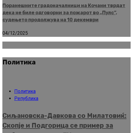
Поранешните градоначалници на Кочани тврдат
дека не биле одговорни за пожарот во „Пулс“,
судењето продолжува на 10 декември
04/12/2025
Политика
Политика
Република
Сиљановска-Давкова со Милатовиќ:
Скопје и Подгорица се пример за