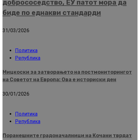
добрососедство, ЕУ патот мора да
биде по еднакви стандарди
31/03/2026
Политика
Република
Мицкоски за затворањето на постмониторингот
на Советот на Европа: Ова е историски ден
30/01/2026
Политика
Република
Поранешните градоначалници на Кочани тврдат