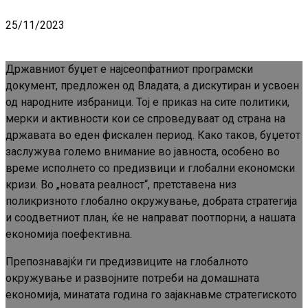
25/11/2023
Државниот буџет е најсеопфатниот програмски
документ, предложен од Владата, а дискутиран и усвоен
од народните избраници. Тој е приказ на сите политики,
мерки и активности кои се спроведуваат од страна на
државата во еден фискален период. Како таков, буџетот
заслужува големо внимание во јавноста, особено во
време исполнето со предизвици и глобални економски
кризи. Во „новата реалност“, претставена низ
поликризното глобално окружување, добрата стратегија
и соодветниот план, ќе не направат поотпорни, а нашата
економија поефективна.
Препознавајќи ги предизвиците на глобалното
окружување и развојните потреби на домашната
економија, минатата година го зајакнавме стратегиското