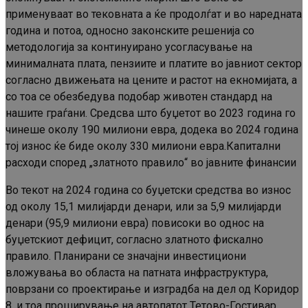
применуваат во тековната а ќе продолѓат и во наредната
година и потоа, односно законските решенија со
методологија за континуирано усогласување на
минималната плата, пензиите и платите во јавниот сектор
согласно движењата на цените и растот на екномијата, а
со тоа се обезбедува подобар животен стандард на
нашите граѓани. Средсва што буџетот во 2023 година го
чинеше околу 190 милиони евра, додека во 2024 година
тој износ ќе биде околу 330 милиони евра.Капитални
расходи според „златното правило“ во јавните финансии
Во текот на 2024 година со буџетски средства во износ
од околу 15,1 милијарди денари, или за 5,9 милијарди
денари (95,9 милиони евра) повисоки во однос на
буџетскиот дефицит, согласно златното фискално
правило. Планирани се значајни инвестициони
вложувања во областа на патната инфраструктура,
поврзани со проектирање и изградба на дел од Коридор
8, и тоа проширување на автопатот Тетово-Гостивар,