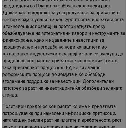
предвидени со Планот за забрзан економски раст.
Државната поддршка за унапредување на приватниот
сектор и зајакнување на конкурентноста, иновативноста
и технолошкиот развој на претпријатијата, преку
обезбедување на алтернативни извори и инструменти за
финансирање, како и најавените инвестиции за
проширување и изградба на нови капацитети во
технолошко-индустриските развојни зони се очекува да
придонесе кон раст на приватните инвестиции, а исто
така пристапниот процес кон ЕУ, ќе ги зајакне
реформските процеси во земјата и ќе обезбеди
зголемена поддршка за инвестиции. Дополнителен
потстрек за раст на инвестициите ќе обезбеди зелената
агенда.
Позитивен придонес кон растот ќе има и приватната
потрошувачка при намалени инфлациски притисоци,
натамошен реален раст на платите и вработеноста, раст
на кредитирањето и одржување на солидно ниво на