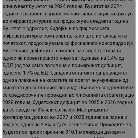
опишуваат буџетот за 2024 година. Буџетот за 2024
година е развоен, поради силниот инвестициски циклус
во инфраструктурата кој продолжува следната година.
Буџетот е одржлив, бидејќи и покрај високата
инфраструктурна компонента, како што истакнав и на
почетокот, продолжуваме со фискалната консолидација.
Буџетскиот дефицит е намален за скоро третина во
однос на проектираното ниво за годинава на 3,4% од
БДП (од тоа само половина е примарниот дефицит,
односно 1,7% од БДП, додека остатокот од дефицитот
оди за плаќање на каматите за долгот акумулиаран од
минатото до сегашниот период). Ова ниво соодвествува
со среднорочните проекции во Фискалната стратегија до
2028 година, буџетскиот дефицит во 2025 и 2026 година
да се сведе на 3% или согласно Мастришките
критериуми, додека во 2027 и 2028 година да падне и
под 3%, односно 2,8% и 2,5%, респективно.Приходите во
буџетот се проектирани на 310,1 милијарди денари и