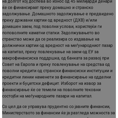
на долгот кој доспева во износ од 45 милијарди денари
ќе се финансираат преку домашно и странско
задолжување. Домашното задолжување е предвидено
преку државни хартии од вредност (ДХВ) и/или
домашен заем, под поволни услови, користејќи ги
поповолните каматни стапки. Задолжувањето во
странство може да се реализира со издавање на
должнички хартии од вредност на меѓународниот пазар
на капитал, преку повлекување на заем од ЕУ за
макрофинансиска поддршка, од банката за развој при
Совет на Европа и преку повлекување на средства од
поволни кредити од странски финансиски институции и
кредитни линии наменети за финансирање на одделни
проекти и буџетски дефицит. Изборот на извор за
финансирање ќе се темели на поволните тековни
состојби на меѓународните пазари на капитал.
Со цел да се управува прудентно со јавните финансии,
Министерството за финансии ќе ја разгледа можноста за