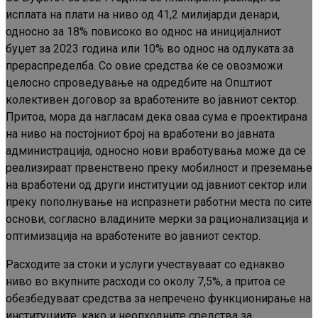
исплата на плати на ниво од 41,2 милијарди денари,
односно за 18% повисоко во однос на иницијалниот
буџет за 2023 година или 10% во однос на одлуката за
прераспределба. Со овие средства ќе се овозможи
целосно спроведување на одредбите на Општиот
колективен договор за вработените во јавниот сектор.
Притоа, мора да нагласам дека оваа сума е проектирана
на ниво на постојниот број на вработени во јавната
администрација, односно нови вработувања може да се
реализираат првенствено преку мобилност и преземање
на вработени од други институции од јавниот сектор или
преку пополнување на испразнети работни места по сите
основи, согласно владините мерки за рационализација и
оптимизација на вработените во јавниот сектор.
Расходите за стоки и услуги учествуваат со еднакво
ниво во вкупните расходи со околу 7,5%, а притоа се
обезбедуваат средства за непречено функционирање на
институциите, како и неопходните средства за