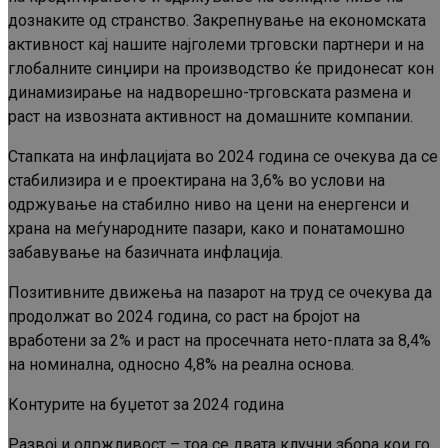
дознаките од странство. Закрепнување на економската
активност кај нашите најголеми трговски партнери и на
глобалните синџири на производство ќе придонесат кон
динамизирање на надворешно-трговската размена и
раст на извозната активност на домашните компании.
Стапката на инфлацијата во 2024 година се очекува да се
стабилизира и е проектирана на 3,6% во услови на
одржување на стабилно ниво на цени на енергенси и
храна на меѓународните пазари, како и понатамошно
забавување на базичната инфлација.
Позитивните движења на пазарот на труд се очекува да
продолжат во 2024 година, со раст на бројот на
вработени за 2% и раст на просечната нето-плата за 8,4%
на номинална, односно 4,8% на реална основа.
Контурите на буџетот за 2024 година
Развој и одржливост – тоа се двата клучни збора кои го