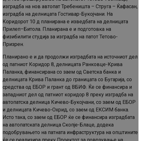
изградба на нов автопат Требеништа – Струга – Ќафасан,
изградба на делницата Гостивар-Букојчани. На
Коридорот 10 д планирана е изведбата на делницата
Прилеп–Битола. Планирана е и подготовка на
физибилити студија за изградба на патот Тетово-
Призрен.
Планирано е и да продолжи изградбата на источниот дел
од патниот Коридор 8, делницата Ранковце-Крива
Паланка, финансирана со заем од Светска банка и
делницата Крива Паланка до границата со Бугарија, со
средства од ЕБОР и грант од ВБИФ. Ќе се финансира и
западниот дел од патниот коридор 8 преку изградба на
автопатска делница Кичево-Букојчани, со заем од ЕБОР
и делницата Кичево-Охрид, со заем од ЕКСИМ банка.
Исто така, со заем од ЕБОР ќе се финансира изградбата
на автопатската делница Скопје-Блаце, додека
подобрувањето на патната инфраструктура на општините
ќе се реализира преку Проектот за поврзување на