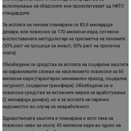
исполнување на обврските кои произлегуваат од НАТО
стандардите.
За исплата на пензии планирани се 83,6 милијарди
денари, или повисоко за 170 милиони евра, согласно
воспоставената методологија на пресметка на пензиите
(50% раст на трошоци за живот, 50% раст на просечна
плата).
Обезбедени се средства за исплата на социјална заштита
на најранливите слоеви на населението повисоки за 60
милиони евра (гарантиран минимален приход, социјална
сигурност, социјални трансфери). Обезбедени се и
повисоки средства за активните мерки за вработување
(2 милијарди денари), но и за исплата на паричен
надоместок во случај на невработеност.
Здравствената заштита е планирана е исто така на
повисоко ниво за околу 45 милиони евра во однос на