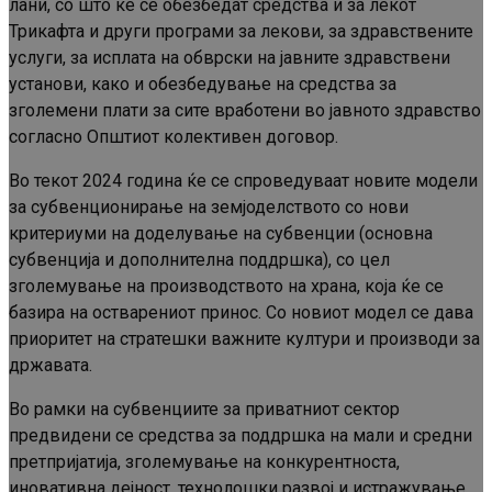
лани, со што ќе се обезбедат средства и за лекот
Трикафта и други програми за лекови, за здравствените
услуги, за исплата на обврски на јавните здравствени
установи, како и обезбедување на средства за
зголемени плати за сите вработени во јавното здравство
согласно Општиот колективен договор.
Во текот 2024 година ќе се спроведуваат новите модели
за субвенционирање на земјоделството со нови
критериуми на доделување на субвенции (основна
субвенција и дополнителна поддршка), со цел
зголемување на производството на храна, која ќе се
базира на остварениот принос. Со новиот модел се дава
приоритет на стратешки важните култури и производи за
државата.
Во рамки на субвенциите за приватниот сектор
предвидени се средства за поддршка на мали и средни
претпријатија, зголемување на конкурентноста,
иновативна дејност, технолошки развој и истражување,