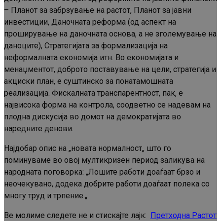
– Планот за забрзување на растот, Планот за јавни
инвестиции, Даночната реформа (од аспект на
проширување на даночната основа, а не зголемување на
даноците), Стратегијата за формализација на
неформалната економија итн. Во економијата и
менаџментот, доброто поставување на цели, стратегија и
акциски план, е суштинско за понатамошната
реализација. Фискалната транспарентност, пак, е
највисока форма на контрола, соодветно се надевам на
плодна дискусија во домот на демократијата во
наредните денови.
Најдобар опис на „новата нормалност„ што го
поминуваме во овој мултикризен период заликува на
народната поговорка: „Лошите работи доаѓаат брзо и
неочекувано, додека добрите работи доаѓаат полека со
многу труд и трпение.„
Ве молиме следете не и стискајте лајк:
Претходна
Растот
Continue