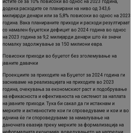
истите се за 10% повисоки во однос на 2023 година,
додека расходите се планирани на ниво од 343,6
милијарди денари или за 5,8% повисоки во однос на 2023
година. Вака планираните приходи и расходи резултираат
со намален буџетски дефицит во 2024 година во однос
на 2023 година за 9,2 милијарди денари што ќе значи
помалку задолжување за 150 милиони евра.
Повисоки приходи во буџетот без зголемување на
јавните давачки
Проекциите за приходите на Буџетот за 2024 година ги
засниваме на реализацијата на приходите во 2023
година, очекувања за економскиот раст и подобрување
на ефикасноста и ефективноста на системот за наплата
на јавните приходи. Тука би сакал да ги истакнам и
мерките и активностите кои ги спроведуваме и кои и во
иднина ќе ги спороведуваме за намалување на
даночната евазија преку мерките за формализација на
неформалната економија, воведувањето на напредни