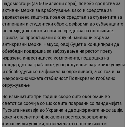
надоместоци (за 60 милиони евра), повеќе средства за
активни мерки за вработување, како и средства за
здравствена заштита, повеќе средства за студентите за
стипендии и студентски оброк, реформи во субвенциите
во земјоделството и повеќе средства за општините.
Приота, се проектирани околу 60 милиони евра за
антикризни мерки. Накусо, овој буџет е конципиран да
обезбеди поддршка за забрзување на растот преку
изразена инвестициска компонента, поддршка на
стандардот на граѓаните, унапредување на јавните услуги
и обезбедување на фискална одржливост, а со тоа и на
макроекономската стабилност.Поликризно глобално
окружување
Во изминатите три години скоро сите економии во
светот се соочија со шоковите поврзани со пандемијата,
Руската инвазија во Украина и двоцифрената инфлација,
како и стеснетиот фискален простор, заострените
финансиски услови, зголемената геополитичка и