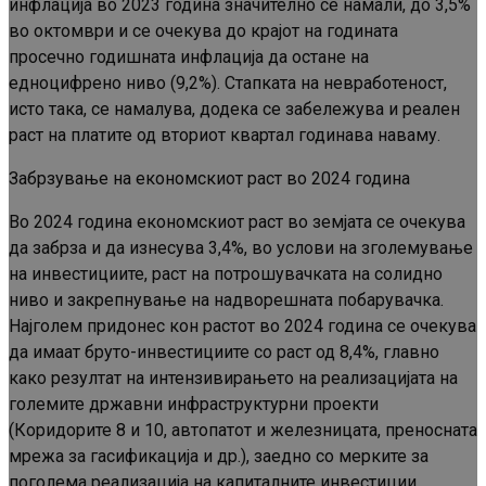
инфлација во 2023 година значително се намали, до 3,5%
во октомври и се очекува до крајот на годината
просечно годишната инфлација да остане на
едноцифрено ниво (9,2%). Стапката на невработеност,
исто така, се намалува, додека се забележува и реален
раст на платите од вториот квартал годинава наваму.
Забрзување на економскиот раст во 2024 година
Во 2024 година економскиот раст во земјата се очекува
да забрза и да изнесува 3,4%, во услови на зголемување
на инвестициите, раст на потрошувачката на солидно
ниво и закрепнување на надворешната побарувачка.
Најголем придонес кон растот во 2024 година се очекува
да имаат бруто-инвестициите со раст од 8,4%, главно
како резултат на интензивирањето на реализацијата на
големите државни инфраструктурни проекти
(Коридорите 8 и 10, автопатот и железницата, преносната
мрежа за гасификација и др.), заедно со мерките за
поголема реализација на капиталните инвестиции