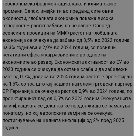
геоекономска фрагментација, како и климатските
промени. Сепак, имајќи ги во предвид сите овие
околности, глобалната економија покажа висока
отпорност – растот забави, но не запре. Според
есенските проекции на ММФ растот на глобалната
економија се очекува да забави од 3,5% во 2022 година
на 3% годинава и 2,9% во 2024 година, со посилни
негативни ефекти кај развиените во однос на
економиите во развој. Економската активност во ЕУ во
2023 година се очекува да остане слаба и да забележи
раст од 0,7%, додека во 2024 година растот е проектиран
на 1,5%, со тоа што кај нашиот најголем трговски партнер
СР Германија, се очекува раст од 0,9% во 2024 година, по
проектираниот пад од 0,5% во 2023 година.Очекувањата
за инфлацијата се дека таа ќе продолжи да се намалува
понатаму, но кај европските земји не се очекува
постигнување на целната инфлација од 2% пред 2025
година.