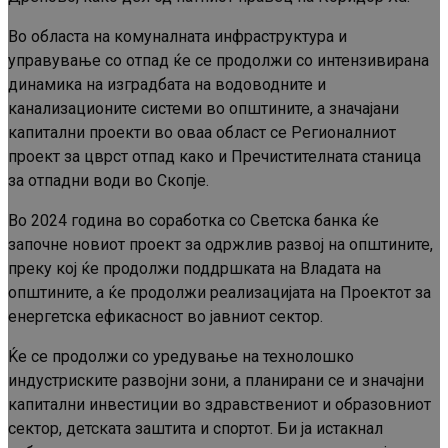
Во областа на комуналната инфраструктура и
управување со отпад ќе се продолжи со интензивирана
динамика на изградбата на водоводните и
канализационите системи во општините, а значајани
капитални проекти во оваа област се Регионалниот
проект за цврст отпад како и Пречистителната станица
за отпадни води во Скопје.
Во 2024 година во соработка со Светска банка ќе
започне новиот проект за одржлив развој на општините,
преку кој ќе продолжи поддршката на Владата на
општините, а ќе продолжи реализацијата на Проектот за
енергетска ефикасност во јавниот сектор.
Ќе се продолжи со уредување на технолошко
индустриските развојни зони, а планирани се и значајни
капитални инвестиции во здравствениот и образовниот
сектор, детската заштита и спортот. Би ја истакнал