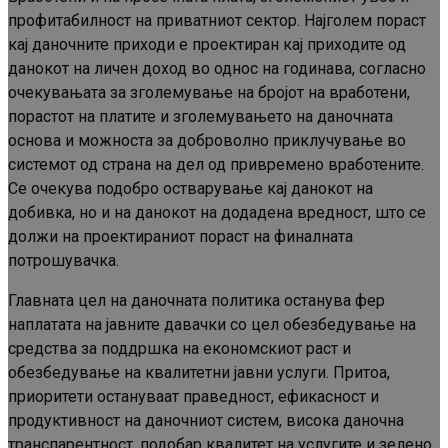
профитабилност на приватниот сектор. Најголем пораст
кај даночните приходи е проектиран кај приходите од
данокот на личен доход во однос на годинава, согласно
очекувањата за зголемување на бројот на вработени,
порастот на платите и зголемувањето на даночната
основа и можноста за доброволно приклучување во
системот од страна на дел од привремено вработените.
Се очекува подобро остварување кај данокот на
добивка, но и на данокот на додадена вредност, што се
должи на проектираниот пораст на финалната
потрошувачка.
Главната цел на даночната политика останува фер
наплатата на јавните давачки со цел обезбедување на
средства за поддршка на економскиот раст и
обезбедување на квалитетни јавни услуги. Притоа,
приоритети остануваат праведност, ефикасност и
продуктивност на даночниот систем, висока даночна
транспарентност, подобар квалитет на услугите и зелено