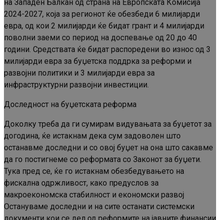
на Западен Балкан од страна на Европската Комисија
2024-2027, која за регионот ќе обезбеди 6 милијарди
евра, од кои 2 милијарди ќе бидат грант и 4 милијарди
поволни заеми со период на доспевање од 20 до 40
години. Средствата ќе бидат распоредени во износ од 3
милијарди евра за буџетска поддрка за реформи и
развојни политики и 3 милијарди евра за
инфраструктурни развојни инвестиции.
Доследност на буџетската реформа
Доколку треба да ги сумирам видувањата за буџетот за
догодина, ќе истакнам дека сум задоволен што
останавме доследни и со овој буџет на она што сакавме
да го постигнеме со реформата со Законот за буџети.
Тука пред се, ќе го истакнам обезбедувањето на
фискална одржливост, како предуслов за
макроекономска стабилност и економски развој
Остануваме доследни и на сите останати системски
документи кои се дел од реформите на јавните финансии