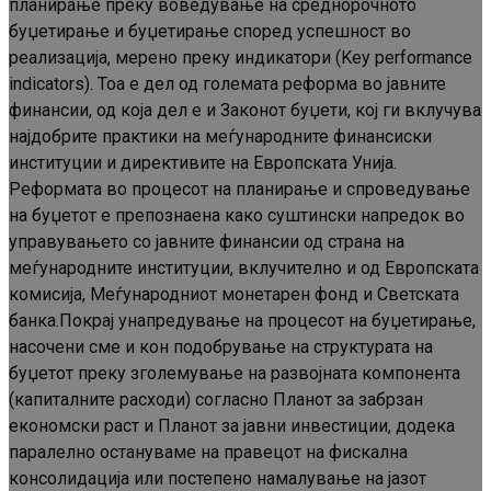
планирање преку воведување на среднорочното
буџетирање и буџетирање според успешност во
реализација, мерено преку индикатори (Key performance
indicators). Тоа е дел од големата реформа во јавните
финансии, од која дел е и Законот буџети, кој ги вклучува
најдобрите практики на меѓународните финансиски
институции и директивите на Европската Унија.
Реформата во процесот на планирање и спроведување
на буџетот е препознаена како суштински напредок во
управувањето со јавните финансии од страна на
меѓународните институции, вклучително и од Европската
комисија, Меѓународниот монетарен фонд и Светската
банка.Покрај унапредување на процесот на буџетирање,
насочени сме и кон подобрување на структурата на
буџетот преку зголемување на развојната компонента
(капиталните расходи) согласно Планот за забрзан
економски раст и Планот за јавни инвестиции, додека
паралелно остануваме на правецот на фискална
консолидација или постепено намалување на јазот