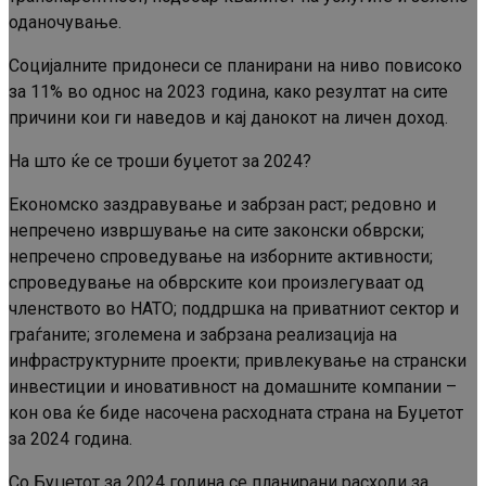
оданочување.
Социјалните придонеси се планирани на ниво повисоко
за 11% во однос на 2023 година, како резултат на сите
причини кои ги наведов и кај данокот на личен доход.
На што ќе се троши буџетот за 2024?
Економско заздравување и забрзан раст; редовно и
непречено извршување на сите законски обврски;
непречено спроведување на изборните активности;
спроведување на обврските кои произлегуваат од
членството во НАТО; поддршка на приватниот сектор и
граѓаните; зголемена и забрзана реализација на
инфраструктурните проекти; привлекување на странски
инвестиции и иновативност на домашните компании –
кон ова ќе биде насочена расходната страна на Буџетот
за 2024 година.
Со Буџетот за 2024 година се планирани расходи за