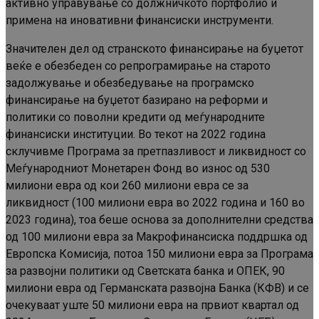
активно управување со должничкото портфолио и
примена на иновативни финансиски инструменти.
Значителен дел од странското финансирање на буџетот
веќе е обезбеден со репрограмирање на старото
задолжување и обезбедување на програмско
финансирање на буџетот базирано на реформи и
политики со поволни кредити од меѓународните
финансиски институции. Во текот на 2022 година
склучивме Програма за претпазливост и ликвидност со
Меѓународниот Монетарен Фонд во износ од 530
милиони евра од кои 260 милиони евра се за
ликвидност (100 милиони евра во 2022 година и 160 во
2023 година), тоа беше основа за дополнителни средства
од 100 милиони евра за Макрофинансиска поддршка од
Европска Комисија, потоа 150 милиони евра за Програма
за развојни политики од Светската банка и ОПЕК, 90
милиони евра од Германската развојна Банка (КФВ) и се
очекуваат уште 50 милиони евра на првиот квартал од