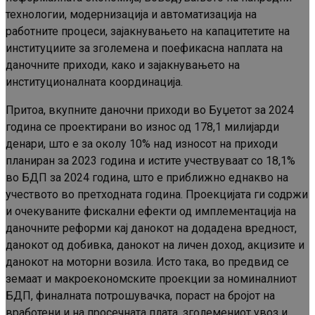
технологии, модернизација и автоматизација на
работните процеси, зајакнувањето на капацитетите на
институциите за зголемена и поефикасна наплата на
даночните приходи, како и зајакнувањето на
институционалната координација.
Притоа, вкупните даночни приходи во Буџетот за 2024
година се проектирани во износ од 178,1 милијарди
денари, што е за околу 10% над износот на приходи
планиран за 2023 година и истите учествуваат со 18,1%
во БДП за 2024 година, што е приближно еднакво на
учеството во претходната година. Проекцијата ги содржи
и очекуваните фискални ефекти од имплементација на
даночните реформи кај данокот на додадена вредност,
данокот од добивка, данокот на личен доход, акцизите и
данокот на моторни возила. Исто така, во предвид се
земаат и макроекономските проекции за номиналниот
БДП, финалната потрошувачка, пораст на бројот на
вработени и на просечната плата, зголемениот увоз и