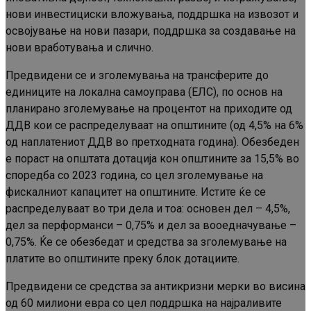
нови инвестициски вложувања, поддршка на извозот и
освојување на нови пазари, поддршка за создавање на
нови вработувања и слично.
Предвидени се и зголемувања на трансферите до
единиците на локална самоуправа (ЕЛС), по основ на
планирано зголемување на процентот на приходите од
ДДВ кои се распределуваат на општините (од 4,5% на 6%
од наплатениот ДДВ во претходната година). Обезбеден
е пораст на општата дотација кон општините за 15,5% во
споредба со 2023 година, со цел зголемување на
фискалниот капацитет на општините. Истите ќе се
распределуваат во три дела и тоа: основен дел – 4,5%,
дел за перформанси – 0,75% и дел за вооедначување –
0,75%. Ќе се обезбедат и средства за зголемување на
платите во општините преку блок дотациите.
Предвидени се средства за антикризни мерки во висина
од 60 милиони евра со цел поддршка на најраливите