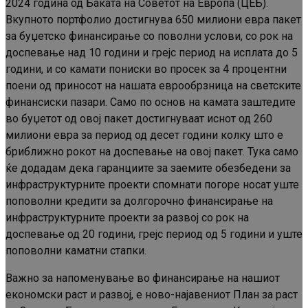
2024 година од Баката на Советот на Европа (ЦЕБ).
Вкупното портфолио достигнува 650 милиони евра пакет
за буџетско финансирање со поволни услови, со рок на
доспевање над 10 години и грејс период на исплата до 5
години, и со камати пониски во просек за 4 процентни
поени од приносот на нашата еврообрзница на светските
финансиски пазари. Само по основ на камата заштедите
во буџетот од овој пакет достигнуваат иснот од 260
милиони евра за период од десет години колку што е
бриближно рокот на доспевање на овој пакет. Тука само
ќе додадам дека гаранциите за заемите обезбедени за
инфраструктурните проекти спомнати погоре носат уште
поповолни кредити за долгорочно финансирање на
инфраструктурните проекти за развој со рок на
доспевање од 20 години, грејс период од 5 години и уште
поповолни каматни стапки.
Важно за напоменување во финансирање на нашиот
економски раст и развој, е ново-најавениот План за раст