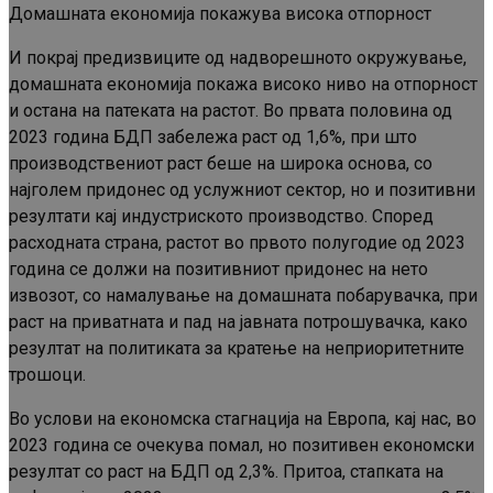
Домашната економија покажува висока отпорност
И покрај предизвиците од надворешното окружување,
домашната економија покажа високо ниво на отпорност
и остана на патеката на растот. Во првата половина од
2023 година БДП забележа раст од 1,6%, при што
производствениот раст беше на широка основа, со
најголем придонес од услужниот сектор, но и позитивни
резултати кај индустриското производство. Според
расходната страна, растот во првото полугодие од 2023
година се должи на позитивниот придонес на нето
извозот, со намалување на домашната побарувачка, при
раст на приватната и пад на јавната потрошувачка, како
резултат на политиката за кратење на неприоритетните
трошоци.
Во услови на економска стагнација на Европа, кај нас, во
2023 година се очекува помал, но позитивен економски
резултат со раст на БДП од 2,3%. Притоа, стапката на