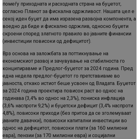
помеѓу приходната и расходната страна на буџетот,
согласно Планот за фискална одржливост. Нашата цел е
секој иден буџет да има изразена развојна компонента, а
воедно да биде и фискално одржлив, односно буџети
скроени според златното правило во јавните финансии
(инвестиции повисоки од дефицитот).
Врз основа на заложбата за поттикнување на
економскиот развој и зачувување на стабилноста го
конципиравме и Предлог-буџетот за 2024 година. Пред
една недела предлог-буџетот го претставивме во
јавноста, откако истиот беше усвоен од Владата. Буџетот
за 2024 година проектира повисок раст во однос на
годинава (3,4% во однос на 2,3%), пониска инфлација
(3,6% наспроти 9,2%) и буџетски дефицит (3,4% наспроти
4,8%), повисоки приходи (без притоа да се зголемуваат
јавните давачки), повисоки капитални инвестиции во
однос на дефицитот, повисоки плати (за 160 милиони
евра), пензии (за 170 милиони евра) и социјални