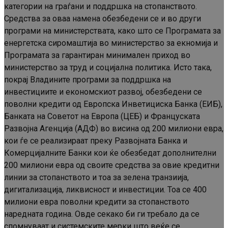
категории на граѓани и поддршка на стопанството.
Средства за оваа намена обезбедени се и во други
програми на министерствата, како што се Програмата за
енергетска сиромаштија во министерство за екномија и
Програмата за гарантиран минимален приход во
министерство за труд и социјална политика. Исто така,
покрај Владините програми за поддршка на
инвестициите и економскиот развој, обезбедени се
поволни кредити од Европска Инветициска Банка (ЕИБ),
Банката на Советот на Европа (ЦЕБ) и Француската
Развојна Агенција (АДФ) во висина од 200 милиони евра,
кои ѓе се реализираат преку Развојната Банка и
Комерцијалните Банки кои ќе обезбедат дополнителни
200 милиони евра од своите средства за овие кредитни
линии за стопанството и тоа за зелена транзиија,
дигитализација, ликвисност и инвестиции. Тоа се 400
милиони евра поволни кредити за стопанството
наредната година. Овде секако би ги требало да се
спомнуваат и системските мерки што веќе се