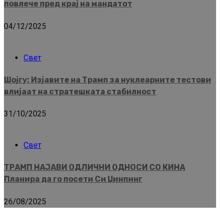
повлече пред крај на мандатот
04/12/2025
Свет
Шојгу: Изјавите на Трамп за нуклеарните тестови
влијаат на стратешката стабилност
31/10/2025
Свет
ТРАМП НАЈАВИ ОДЛИЧНИ ОДНОСИ СО КИНА
Планира да го посети Си Џинпинг
26/08/2025