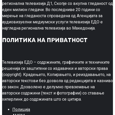
регионална телевизија Д1, Скопје со вкупна гледаност од
еден милион гледачи. Во последниве 20 години со
мерење на гледаноста спроведена од Агенцијата за
аудиовизуелни медиумски услуги телевизија ЕДО е
најгледна регионална телевизија во Македонија.
ПОЛИТИКА НА ПРИВАТНОСТ
Телевизија ЕДО – содржините, графичките и техничките
решенија се заштитени со издавачки и авторски права
(copyright). Крадењето, Копирањето, и реиздавањето, на
авторски текстови без дозвола од редакцијата е казниво
со закон. Дозволено е делумно превземање на
авторски содржини (текст и фотографии) со ставање
хиперлинк до содржината што се цитира.
Полиција