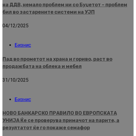
на ДДВ, немало проблем ни со Буџетот – проблем
бил во застарените системи на УЈП
04/12/2025
Бизнис
Пад во прометот на храна и гориво, раст во
продажбата на облека и мебел
31/10/2025
Бизнис
НОВО БАНКАРСКО ПРАВИЛО ВО ЕВРОПСКАТА
УНИЈА Ќе се проверува примачот на парите, а
резултатот ќе го покаже семафор