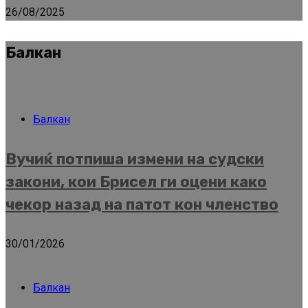
26/08/2025
Балкан
Балкан
Вучиќ потпиша измени на судски
закони, кои Брисел ги оцени како
чекор назад на патот кон членство
30/01/2026
Балкан