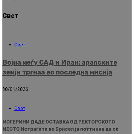
Свет
Свет
Војна меѓу САД и Иран: арапските
земји тргнаа во последна мисија
30/01/2026
Свет
МОГЕРИНИ ДАДЕ ОСТАВКА ОД РЕКТОРСКОТО
МЕСТО Истрагата во Брисел ја поттикна да се