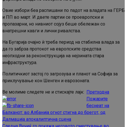
Овие избори беа распишани по падот на владата на ГЕРБ
и ПП во март. И двете партии се проевропски и
пропазарни, но нивниот сојуз беше обележан со
внатрешни кавги и лични ривалства.
На Бугарија очајно ѝ треба период на стабилна влада за
да го забрза протокот на европските средства
неопходни за реконструкција на нејзината стара
инфраструктура.
Политичкиот застој го загрозува и планот на Софија за
приклучување кон Шенген и еврозоната.
Ве молиме следете не и стискајте лајк:
Претходна
Continue
Пожарите
Reading
беснеат на
Балканот: во Албанија огнот стигна до брегот, од
Далмација апокалиптична сцена
Следна
Вучиќ го покажа неговото сместување во