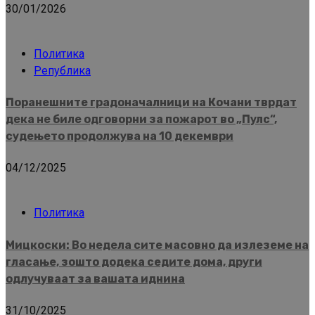
30/01/2026
Политика
Република
Поранешните градоначалници на Кочани тврдат
дека не биле одговорни за пожарот во „Пулс“,
судењето продолжува на 10 декември
04/12/2025
Политика
Мицкоски: Во недела сите масовно да излеземе на
гласање, зошто додека седите дома, други
одлучуваат за вашата иднина
31/10/2025