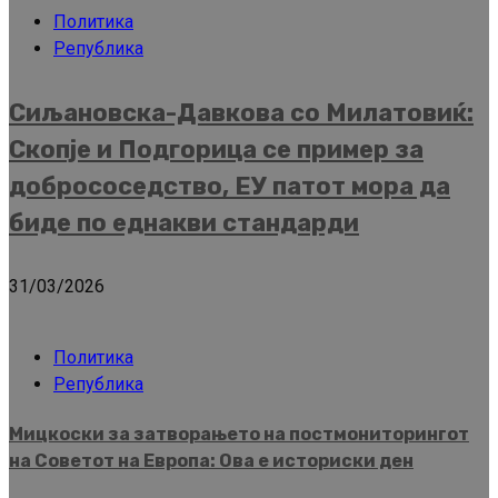
Политика
Република
Сиљановска-Давкова со Милатовиќ:
Скопје и Подгорица се пример за
добрососедство, ЕУ патот мора да
биде по еднакви стандарди
31/03/2026
Политика
Република
Мицкоски за затворањето на постмониторингот
на Советот на Европа: Ова е историски ден