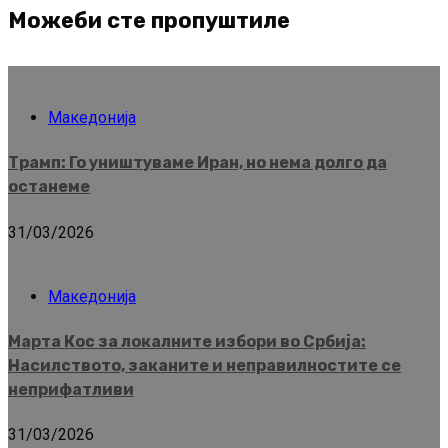
Можеби сте пропуштиле
Македонија
Трамп: Го уништуваме Иран, но нема долго да
останеме
31/03/2026
Македонија
Марта Кос за локалните избори во Србија:
Насилството, заканите и неправилностите се
неприфатливи
31/03/2026