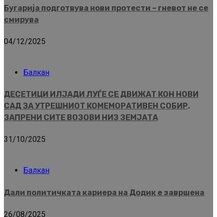
Бугарија подготвува нови протести – гневот не се
смирува
04/12/2025
Балкан
ДЕСЕТИЦИ ИЛЈАДИ ЛУЃЕ СЕ ДВИЖАТ КОН НОВИ
САД ЗА УТРЕШНИОТ КОМЕМОРАТИВЕН СОБИР,
ЗАПРЕНИ СИТЕ ВОЗОВИ НИЗ ЗЕМЈАТА
31/10/2025
Балкан
Дали политичката кариера на Додик е завршена
26/08/2025