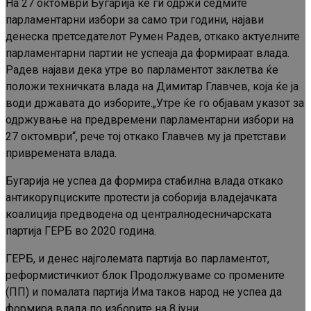
На 27 октомври Бугарија ќе ги одржи седмите
парламентарни избори за само три години, најави
денеска претседателот Румен Радев, откако актуелните
парламентарни партии не успеаја да формираат влада.
Радев најави дека утре во парламентот заклетва ќе
положи техничката влада на Димитар Главчев, која ќе ја
води државата до изборите.„Утре ќе го објавам указот за
одржување на предвремени парламентарни избори на
27 октомври“, рече тој откако Главчев му ја претстави
привремената влада.
Бугарија не успеа да формира стабилна влада откако
антикорупциските протести ја соборија владејачката
коалиција предводена од централнодесничарската
партија ГЕРБ во 2020 година.
ГЕРБ, и денес најголемата партија во парламентот,
реформистичкиот блок Продолжуваме со промените
(ПП) и помалата партија Има таков народ не успеа да
формира влада по изборите на 8 јуни.