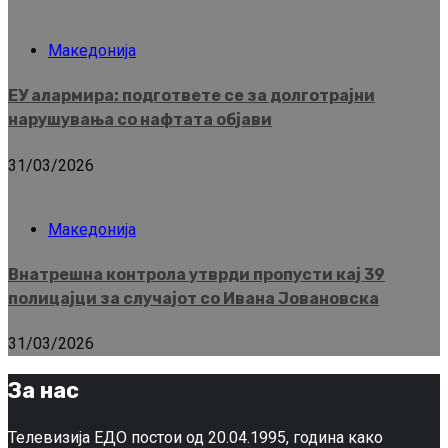
Македонија
ЕУ алармира: подгответе се за долготрајни
нарушувања со нафтата објави
31/03/2026
Македонија
Внатрешна контрола утврди пропусти кај 39
полицајци за случајот со Ивана Јовановска
31/03/2026
За нас
Телевизија ЕДО постои од 20.04.1995, година како