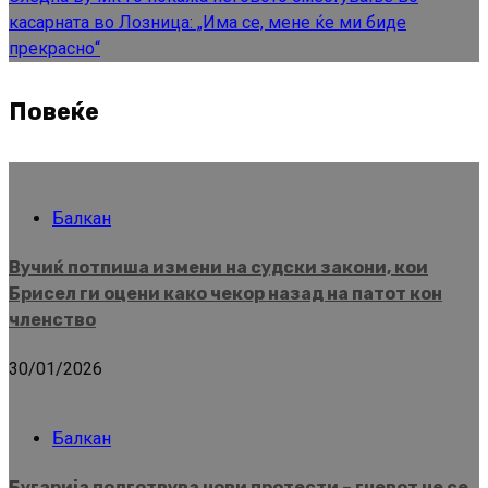
касарната во Лозница: „Има се, мене ќе ми биде
прекрасно“
Повеќе
Балкан
Вучиќ потпиша измени на судски закони, кои
Брисел ги оцени како чекор назад на патот кон
членство
30/01/2026
Балкан
Бугарија подготвува нови протести – гневот не се