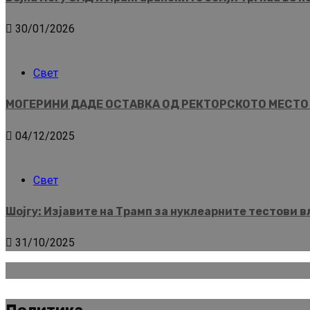
30/01/2026
Свет
МОГЕРИНИ ДАДЕ ОСТАВКА ОД РЕКТОРСКОТО МЕСТО Ист
04/12/2025
Свет
Шојгу: Изјавите на Трамп за нуклеарните тестови 
31/10/2025