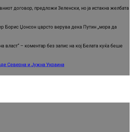
вниот договор, предложи Зеленски, но ја истакна желбата
иер Борис Џонсон цврсто верува дека Путин „мора да
а власт“ – коментар без запис на кој Белата куќа беше
де Северна и Јужна Украина