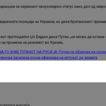
аранции за нејзиниот ненуклеарен статус како дел од миро
оварачката позиција на Украина, но дека британскиот прем
иот претседател Џо Бајден дека Путин „не може да остане н
ва на промена на режимот во Кремљ.
 ГО ЗНАЕ ПЛАНОТ НА РУСИЈА: Путин се обидува да созда
чекува засилена руска офанзива на истокот од земјата
последна мисија