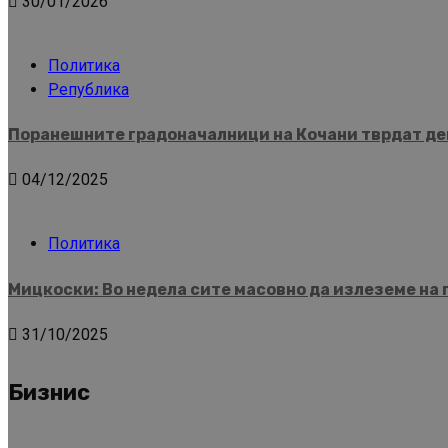
30/01/2026
Политика
Република
Поранешните градоначалници на Кочани тврдат дек
04/12/2025
Политика
Мицкоски: Во недела сите масовно да излеземе на 
31/10/2025
Бизнис