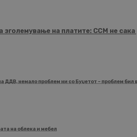
а зголемување на платите: ССМ не сака
 ДДВ, немало проблем ни со Буџетот – проблем бил 
бата на облека и мебел