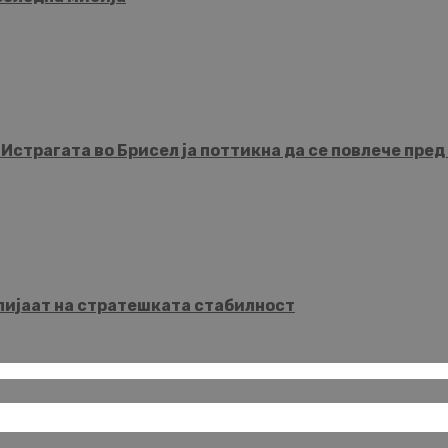
рагата во Брисел ја поттикна да се повлече пред 
влијаат на стратешката стабилност