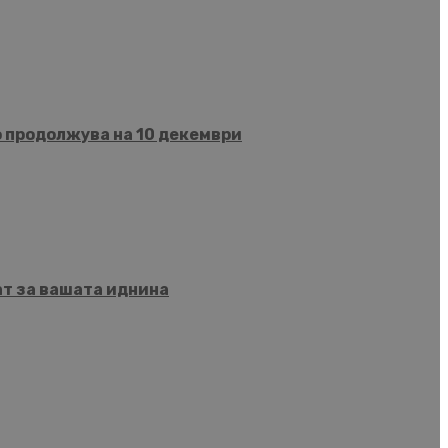
о продолжува на 10 декември
ат за вашата иднина