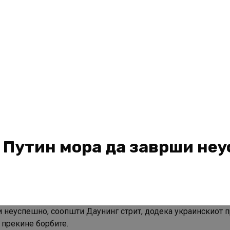
а Путин мора да заврши не
и неуспешно, соопшти Даунинг стрит, додека украинскиот 
и прекине борбите.