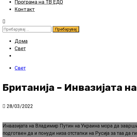
Програма на ТВ ЕДО
Контакт
Пребарувај
за:
Дома
Свет
Свет
Британија – Инвазијата н
28/03/2022
Инвазијата на Владимир Путин на Украина мора да заврш
подготвен да и понуди низа отстапки на Русија за таа да г