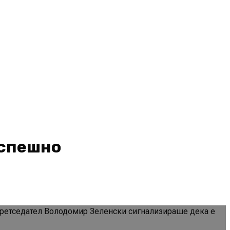
успешно
претседател Володомир Зеленски сигнализираше дека е