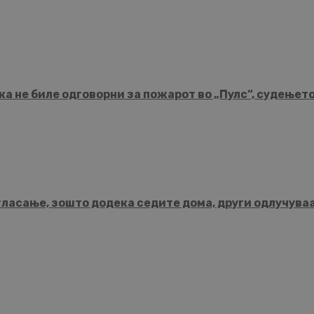
а не биле одговорни за пожарот во „Пулс“, судењет
гласање, зошто додека седите дома, други одлучува