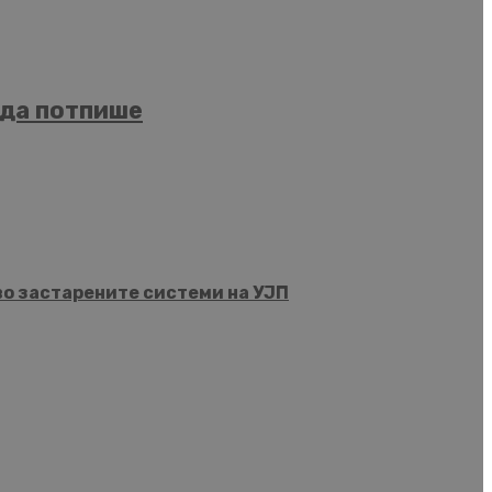
 да потпише
во застарените системи на УЈП