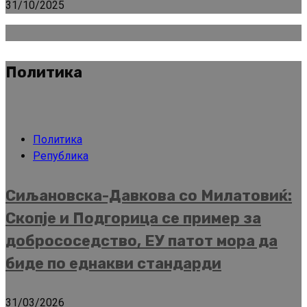
31/10/2025
Политика
Политика
Република
Сиљановска-Давкова со Милатовиќ:
Скопје и Подгорица се пример за
добрососедство, ЕУ патот мора да
биде по еднакви стандарди
31/03/2026