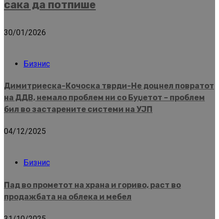
сака да потпише
30/01/2026
Бизнис
Димитриеска-Кочоска тврди-Не доцнел повратот
на ДДВ, немало проблем ни со Буџетот – проблем
бил во застарените системи на УЈП
04/12/2025
Бизнис
Пад во прометот на храна и гориво, раст во
продажбата на облека и мебел
31/10/2025