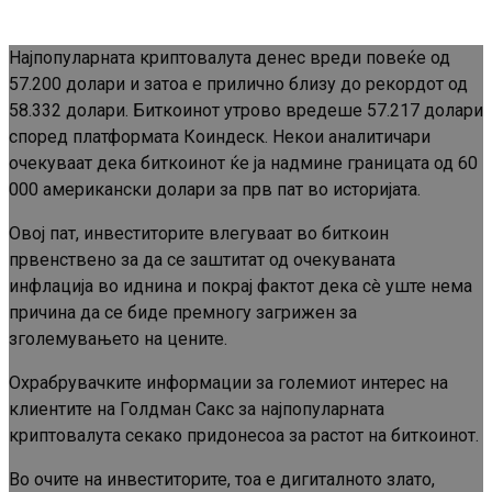
Најпопуларната криптовалута денес вреди повеќе од
57.200 долари и затоа е прилично близу до рекордот од
58.332 долари. Биткоинот утрово вредеше 57.217 долари
според платформата Коиндеск. Некои аналитичари
очекуваат дека биткоинот ќе ја надмине границата од 60
000 американски долари за прв пат во историјата.
Овој пат, инвеститорите влегуваат во биткоин
првенствено за да се заштитат од очекуваната
инфлација во иднина и покрај фактот дека сè уште нема
причина да се биде премногу загрижен за
зголемувањето на цените.
Охрабрувачките информации за големиот интерес на
клиентите на Голдман Сакс за најпопуларната
криптовалута секако придонесоа за растот на биткоинот.
Во очите на инвеститорите, тоа е дигиталното злато,