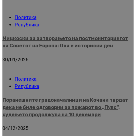
Политика
Република
Мицкоски за затворањето на постмониторингот
на Советот на Европа: Ова е историски ден
30/01/2026
Политика
Република
Поранешните градоначалници на Кочани тврдат
дека не биле одговорни за пожарот во „Пулс“,
судењето продолжува на 10 декември
04/12/2025