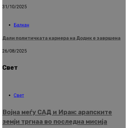
31/10/2025
Балкан
Дали политичката кариера на Додик е завршена
26/08/2025
Свет
Свет
Војна меѓу САД и Иран: арапските
земји тргнаа во последна мисија