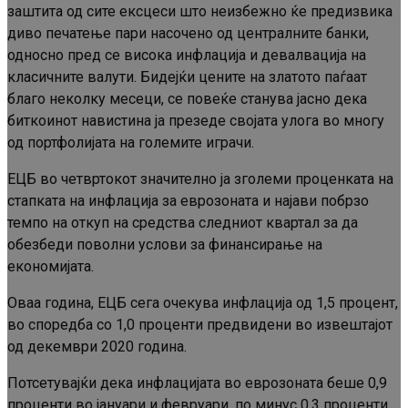
заштита од сите ексцеси што неизбежно ќе предизвика
диво печатење пари насочено од централните банки,
односно пред се висока инфлација и девалвација на
класичните валути. Бидејќи цените на златото паѓаат
благо неколку месеци, се повеќе станува јасно дека
биткоинот навистина ја презеде својата улога во многу
од портфолијата на големите играчи.
ЕЦБ во четвртокот значително ја зголеми проценката на
стапката на инфлација за еврозоната и најави побрзо
темпо на откуп на средства следниот квартал за да
обезбеди поволни услови за финансирање на
економијата.
Оваа година, ЕЦБ сега очекува инфлација од 1,5 процент,
во споредба со 1,0 проценти предвидени во извештајот
од декември 2020 година.
Потсетувајќи дека инфлацијата во еврозоната беше 0,9
проценти во јануари и февруари, по минус 0,3 проценти