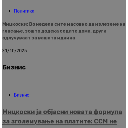
Политика
Мицкоски: Во недела сите масовно да излеземе на
гласање, зошто додека седите дома, други
одлучуваат за вашата иднина
31/10/2025
Бизнис
Бизнис
Мицкоски ја објасни новата формула
за зголемување на платите: ССМ не