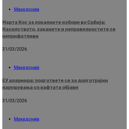
Македонија
Марта Кос за локалните избори во Србија:
Насилството, заканите и неправилностите се
неприфатливи
31/03/2026
Македонија
ЕУ алармира: подгответе се за долготрајни
нарушувања со нафтата објави
31/03/2026
Македонија