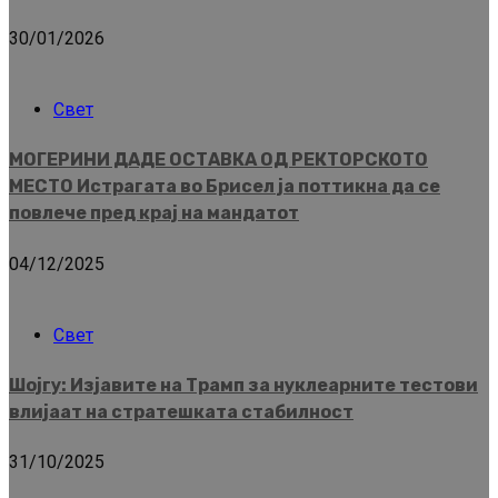
30/01/2026
Свет
МОГЕРИНИ ДАДЕ ОСТАВКА ОД РЕКТОРСКОТО
МЕСТО Истрагата во Брисел ја поттикна да се
повлече пред крај на мандатот
04/12/2025
Свет
Шојгу: Изјавите на Трамп за нуклеарните тестови
влијаат на стратешката стабилност
31/10/2025