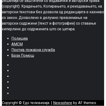
решенија се заштитени со издавачки и авторски права
(copyright). Крадењето, Копирањето, и реиздавањето, на
авторски текстови без дозвола од редакцијата е казниво
со закон. Дозволено е делумно превземање на
авторски содржини (текст и фотографии) со ставање
хиперлинк до содржината што се цитира.
Полиција
АМСМ
Против пожарна служба
Брза Помош
Facebook
Twitter
Google
Plus
Instagram
Pinterest
Youtube
Copyright © Едо телевизија.
|
Newsphere
by AF themes.