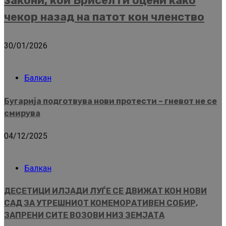
закони, кои Брисел ги оцени како
чекор назад на патот кон членство
30/01/2026
Балкан
Бугарија подготвува нови протести – гневот не се
смирува
04/12/2025
Балкан
ДЕСЕТИЦИ ИЛЈАДИ ЛУЃЕ СЕ ДВИЖАТ КОН НОВИ
САД ЗА УТРЕШНИОТ КОМЕМОРАТИВЕН СОБИР,
ЗАПРЕНИ СИТЕ ВОЗОВИ НИЗ ЗЕМЈАТА