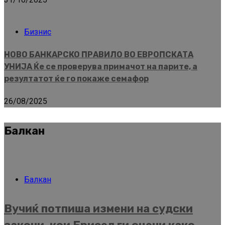
Бизнис
НОВО БАНКАРСКО ПРАВИЛО ВО ЕВРОПСКАТА
УНИЈА Ќе се проверува примачот на парите, а
резултатот ќе го покаже семафор
26/08/2025
Балкан
Балкан
Вучиќ потпиша измени на судски