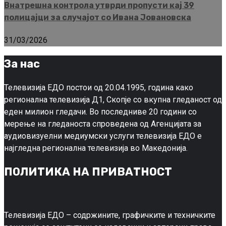
Внатрешна контрола утврди пропусти кај 39
полицајци за случајот со Ивана Јовановска
31/03/2026
За нас
Телевизија ЕДО постои од 20.04.1995, година како
регионална телевизија Д1, Скопје со вкупна гледаност од
еден милион гледачи. Во последниве 20 години со
мерење на гледаноста спроведена од Агенцијата за
аудиовизуелни медиумски услуги телевизија ЕДО е
најгледна регионална телевизија во Македонија.
ПОЛИТИКА НА ПРИВАТНОСТ
Телевизија ЕДО – содржините, графичките и техничките