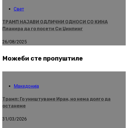
Свет
ТРАМП НАЈАВИ ОДЛИЧНИ ОДНОСИ СО КИНА
Планира да го посети Си Џинпинг
26/08/2025
Можеби сте пропуштиле
Македонија
Трамп: Го уништуваме Иран, но нема долго да
останеме
31/03/2026