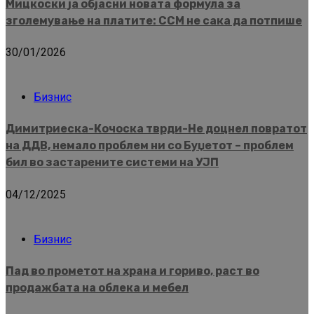
Мицкоски ја објасни новата формула за
зголемување на платите: ССМ не сака да потпише
30/01/2026
Бизнис
Димитриеска-Кочоска тврди-Не доцнел повратот
на ДДВ, немало проблем ни со Буџетот – проблем
бил во застарените системи на УЈП
04/12/2025
Бизнис
Пад во прометот на храна и гориво, раст во
продажбата на облека и мебел