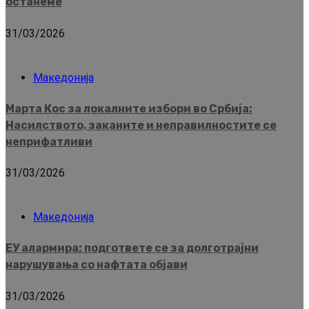
останеме
31/03/2026
Македонија
Марта Кос за локалните избори во Србија:
Насилството, заканите и неправилностите се
неприфатливи
31/03/2026
Македонија
ЕУ алармира: подгответе се за долготрајни
нарушувања со нафтата објави
31/03/2026