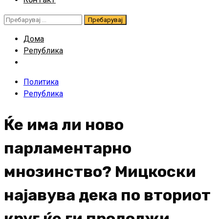
Пребарувај
за:
Дома
Република
Политика
Република
Ќе има ли ново
парламентарно
мнозинство? Мицкоски
најавува дека по вториот
круг ќе ги продолжи