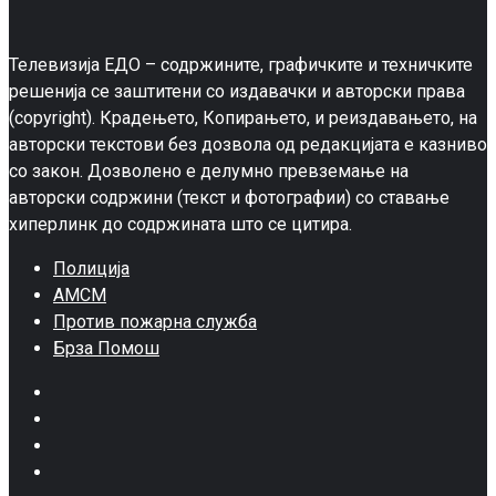
Телевизија ЕДО – содржините, графичките и техничките
решенија се заштитени со издавачки и авторски права
(copyright). Крадењето, Копирањето, и реиздавањето, на
авторски текстови без дозвола од редакцијата е казниво
со закон. Дозволено е делумно превземање на
авторски содржини (текст и фотографии) со ставање
хиперлинк до содржината што се цитира.
Полиција
АМСМ
Против пожарна служба
Брза Помош
Facebook
Twitter
Google
Plus
Instagram