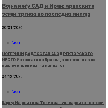
Војна меѓу САД и Иран: арапските
земји тргнаа во последна мисија
30/01/2026
Свет
МОГЕРИНИ ДАДЕ ОСТАВКА ОД РЕКТОРСКОТО
МЕСТО Истрагата во Брисел ја поттикна да се
повлече пред крај на мандатот
04/12/2025
Свет
Шојгу: Изјавите на Трамп за нуклеарните тестови