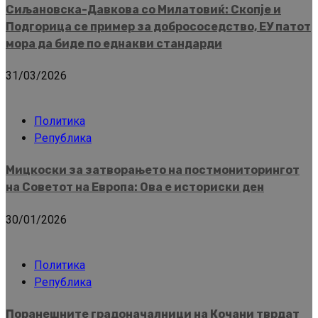
Сиљановска-Давкова со Милатовиќ: Скопје и
Подгорица се пример за добрососедство, ЕУ патот
мора да биде по еднакви стандарди
31/03/2026
Политика
Република
Мицкоски за затворањето на постмониторингот
на Советот на Европа: Ова е историски ден
30/01/2026
Политика
Република
Поранешните градоначалници на Кочани тврдат