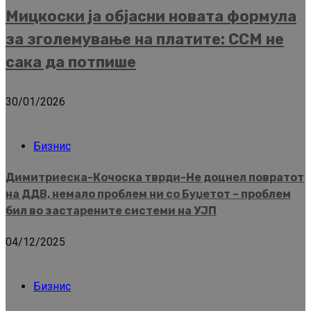
Мицкоски ја објасни новата формула
за зголемување на платите: ССМ не
сака да потпише
30/01/2026
Бизнис
Димитриеска-Кочоска тврди-Не доцнел повратот
на ДДВ, немало проблем ни со Буџетот – проблем
бил во застарените системи на УЈП
04/12/2025
Бизнис