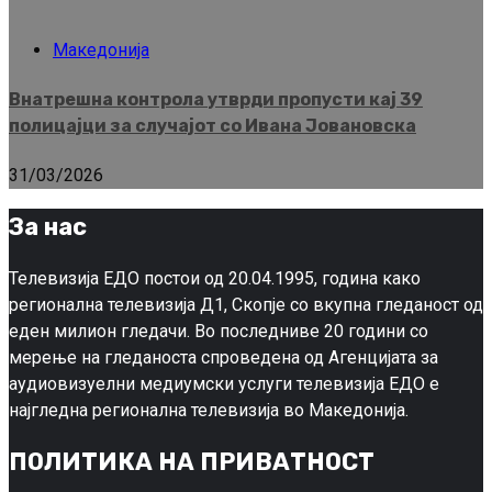
Македонија
Внатрешна контрола утврди пропусти кај 39
полицајци за случајот со Ивана Јовановска
31/03/2026
За нас
Телевизија ЕДО постои од 20.04.1995, година како
регионална телевизија Д1, Скопје со вкупна гледаност од
еден милион гледачи. Во последниве 20 години со
мерење на гледаноста спроведена од Агенцијата за
аудиовизуелни медиумски услуги телевизија ЕДО е
најгледна регионална телевизија во Македонија.
ПОЛИТИКА НА ПРИВАТНОСТ