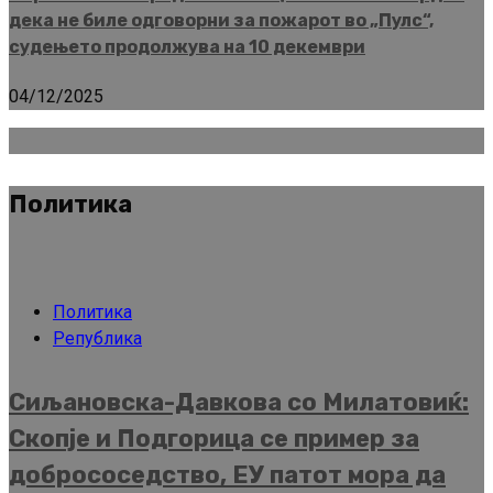
дека не биле одговорни за пожарот во „Пулс“,
судењето продолжува на 10 декември
04/12/2025
Политика
Политика
Република
Сиљановска-Давкова со Милатовиќ:
Скопје и Подгорица се пример за
добрососедство, ЕУ патот мора да