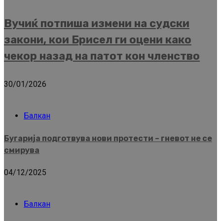
Вучиќ потпиша измени на судски
закони, кои Брисел ги оцени како
чекор назад на патот кон членство
30/01/2026
Балкан
Бугарија подготвува нови протести – гневот не се
смирува
04/12/2025
Балкан