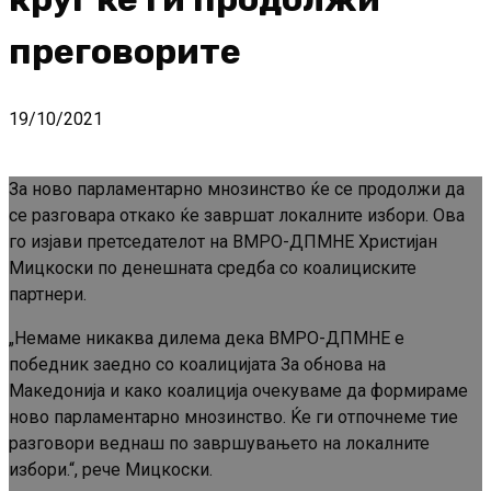
преговорите
19/10/2021
За ново парламентарно мнозинство ќе се продолжи да
се разговара откако ќе завршат локалните избори. Ова
го изјави претседателот на ВМРО-ДПМНЕ Христијан
Мицкоски по денешната средба со коалициските
партнери.
„Немаме никаква дилема дека ВМРО-ДПМНЕ е
победник заедно со коалицијата За обнова на
Македонија и како коалиција очекуваме да формираме
ново парламентарно мнозинство. Ќе ги отпочнеме тие
разговори веднаш по завршувањето на локалните
избори.“, рече Мицкоски.