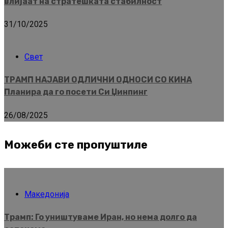
влијаат на стратешката стабилност
31/10/2025
Свет
ТРАМП НАЈАВИ ОДЛИЧНИ ОДНОСИ СО КИНА
Планира да го посети Си Џинпинг
26/08/2025
Можеби сте пропуштиле
Македонија
Трамп: Го уништуваме Иран, но нема долго да