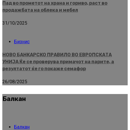
Пад во прометот на храна и гориво, раст во
продажбата на облека и мебел
31/10/2025
Бизнис
НОВО БАНКАРСКО ПРАВИЛО ВО ЕВРОПСКАТА
УНИЈА Ќе се проверува примачот на парите, а
резултатот ќе го покаже семафор
26/08/2025
Балкан
Балкан