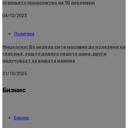
судењето продолжува на 10 декември
04/12/2025
Политика
Мицкоски: Во недела сите масовно да излеземе на
гласање, зошто додека седите дома, други
одлучуваат за вашата иднина
31/10/2025
Бизнис
Бизнис