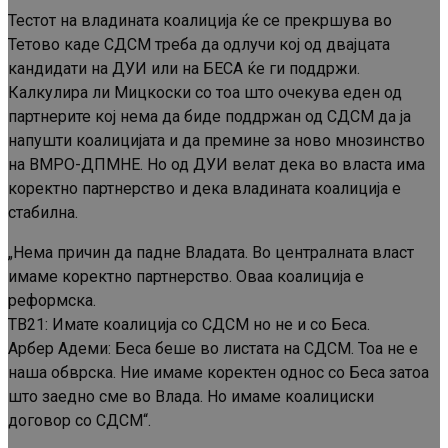
Тестот на владината коалиција ќе се прекршува во
Тетово каде СДСМ треба да одлучи кој од двајцата
кандидати на ДУИ или на БЕСА ќе ги поддржи.
Калкулира ли Мицкоски со тоа што очекува еден од
партнерите кој нема да биде поддржан од СДСМ да ја
напушти коалицијата и да премине за ново мнозинство
на ВМРО-ДПМНЕ. Но од ДУИ велат дека во власта има
коректно партнерство и дека владината коалиција е
стабилна.
„Нема причин да падне Владата. Во централната власт
имаме коректно партнерство. Оваа коалиција е
реформска.
ТВ21: Имате коалиција со СДСМ но не и со Беса.
Арбер Адеми: Беса беше во листата на СДСМ. Тоа не е
наша обврска. Ние имаме коректен однос со Беса затоа
што заедно сме во Влада. Но имаме коалициски
договор со СДСМ“.