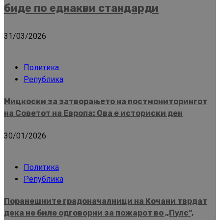
биде по еднакви стандарди
31/03/2026
Политика
Република
Мицкоски за затворањето на постмониторингот
на Советот на Европа: Ова е историски ден
30/01/2026
Политика
Република
Поранешните градоначалници на Кочани тврдат
дека не биле одговорни за пожарот во „Пулс“,