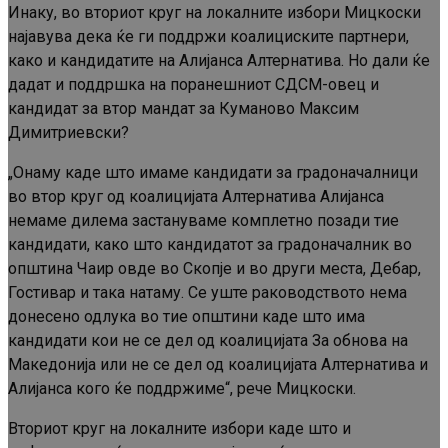
Инаку, во вториот круг на локалните избори Мицкоски
најавува дека ќе ги поддржи коалициските партнери,
како и кандидатите на Алијанса Алтернатива. Но дали ќе
дадат и поддршка на поранешниот СДСМ-овец и
кандидат за втор мандат за Куманово Максим
Димитриевски?
„Онаму каде што имаме кандидати за градоначалници
во втор круг од коалицијата Алтернатива Алијанса
немаме дилема застануваме комплетно позади тие
кандидати, како што кандидатот за градоначалник во
општина Чаир овде во Скопје и во други места, Дебар,
Гостивар и така натаму. Се уште раководството нема
донесено одлука во тие општини каде што има
кандидати кои не се дел од коалицијата За обнова на
Македонија или не се дел од коалицијата Алтернатива и
Алијанса кого ќе поддржиме“, рече Мицкоски.
Вториот круг на локалните избори каде што и