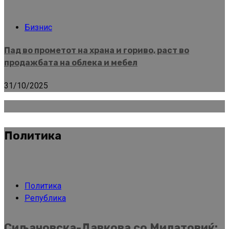
Бизнис
Пад во прометот на храна и гориво, раст во
продажбата на облека и мебел
31/10/2025
Политика
Политика
Република
Сиљановска-Давкова со Милатовиќ: