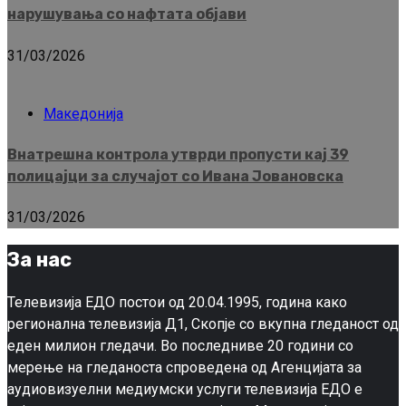
нарушувања со нафтата објави
31/03/2026
Македонија
Внатрешна контрола утврди пропусти кај 39
полицајци за случајот со Ивана Јовановска
31/03/2026
За нас
Телевизија ЕДО постои од 20.04.1995, година како
регионална телевизија Д1, Скопје со вкупна гледаност од
еден милион гледачи. Во последниве 20 години со
мерење на гледаноста спроведена од Агенцијата за
аудиовизуелни медиумски услуги телевизија ЕДО е