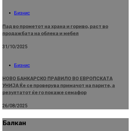
Бизнис
Пад во прометот на храна и гориво, раст во
продажбата на облека и мебел
31/10/2025
Бизнис
НОВО БАНКАРСКО ПРАВИЛО ВО ЕВРОПСКАТА
УНИЈА Ќе се проверува примачот на парите, а
резултатот ќе го покаже семафор
26/08/2025
Балкан