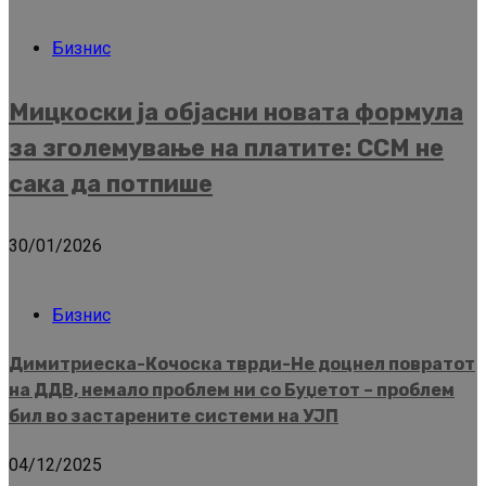
Бизнис
Мицкоски ја објасни новата формула
за зголемување на платите: ССМ не
сака да потпише
30/01/2026
Бизнис
Димитриеска-Кочоска тврди-Не доцнел повратот
на ДДВ, немало проблем ни со Буџетот – проблем
бил во застарените системи на УЈП
04/12/2025