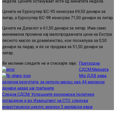
недела. Цените остануваат исти од минатата недела.
Цената на Еуросупер БС-95 изнесува 69,50 денари за
литар, а Еуросупер БС-98 изнесува 71,50 денари за литар.
Цената на Дизелот е 61,50 денари за литар. Има само
минимална промена кај малопродажната цена на Екстра
лесното масло за домаќинство, кое поскапува за 0,50
денари за лидар, и ќе се продава за 51,50 денари за
литар.
Ве молиме следете не и стискајте лајк:
Претходна
Continue
СДСМ:Мерката
Reading
Мој ДДВ дава
одлични резултати, за неполн месец над 44 милиони
денари назад кај граѓаните
Следна
СДСМ: Успешните економски политики
потврдени и во Извештајот на СТО, следува
инвестициски циклус вреден 5 милјарди евра