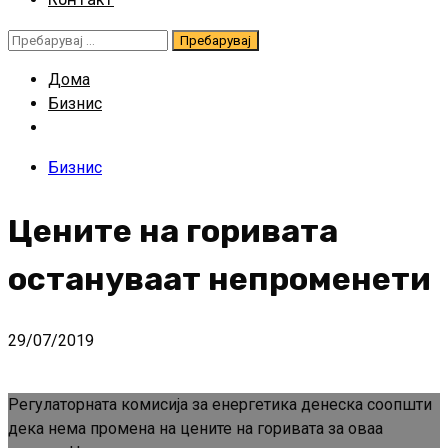
Пребарувај
за:
Дома
Бизнис
Бизнис
Цените на горивата
остануваат непроменети
29/07/2019
Регулаторната комисија за енергетика денеска соопшти
дека нема промена на цените на горивата за оваа