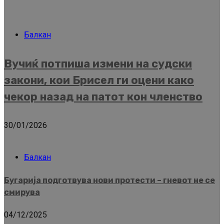
Балкан
Вучиќ потпиша измени на судски
закони, кои Брисел ги оцени како
чекор назад на патот кон членство
30/01/2026
Балкан
Бугарија подготвува нови протести – гневот не се
смирува
04/12/2025