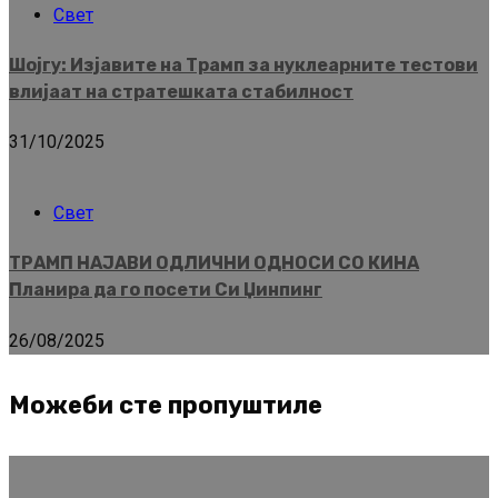
Свет
Шојгу: Изјавите на Трамп за нуклеарните тестови
влијаат на стратешката стабилност
31/10/2025
Свет
ТРАМП НАЈАВИ ОДЛИЧНИ ОДНОСИ СО КИНА
Планира да го посети Си Џинпинг
26/08/2025
Можеби сте пропуштиле