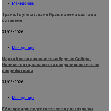
Македонија
Трамп: Го уништуваме Иран, но нема долго да
останеме
31/03/2026
Македонија
Марта Кос за локалните избори во Србија:
Насилството, заканите и неправилностите се
неприфатливи
31/03/2026
Македонија
ЕУ алармира: подгответе се за долготрајни