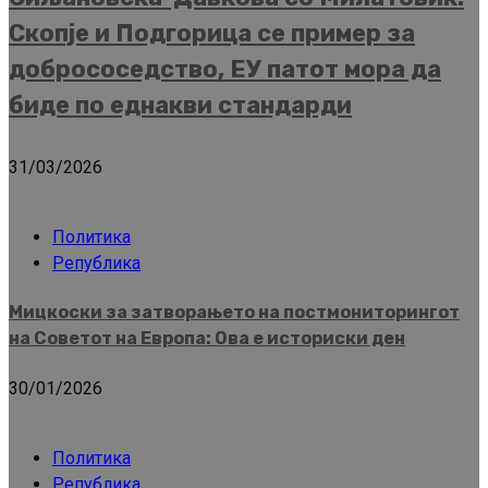
Скопје и Подгорица се пример за
добрососедство, ЕУ патот мора да
биде по еднакви стандарди
31/03/2026
Политика
Република
Мицкоски за затворањето на постмониторингот
на Советот на Европа: Ова е историски ден
30/01/2026
Политика
Република