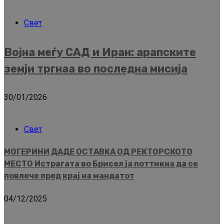
Свет
Војна меѓу САД и Иран: арапските
земји тргнаа во последна мисија
30/01/2026
Свет
МОГЕРИНИ ДАДЕ ОСТАВКА ОД РЕКТОРСКОТО
МЕСТО Истрагата во Брисел ја поттикна да се
повлече пред крај на мандатот
04/12/2025