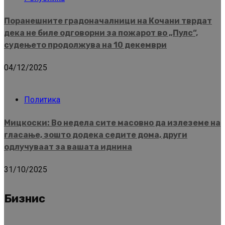
Поранешните градоначалници на Кочани тврдат
дека не биле одговорни за пожарот во „Пулс“,
судењето продолжува на 10 декември
04/12/2025
Политика
Мицкоски: Во недела сите масовно да излеземе на
гласање, зошто додека седите дома, други
одлучуваат за вашата иднина
31/10/2025
Бизнис