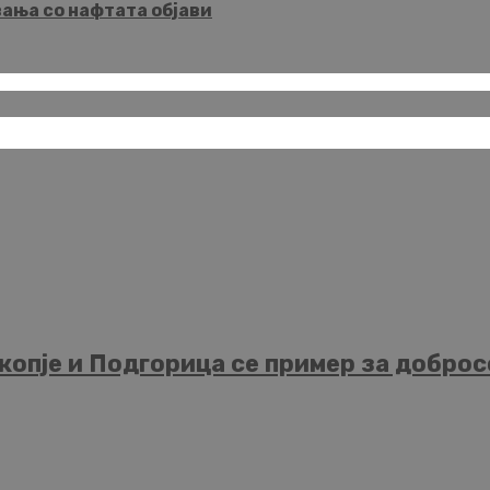
вања со нафтата објави
опје и Подгорица се пример за добросо