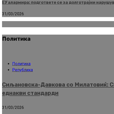
ЕУ алармира: подгответе се за долготрајни нарушу
31/03/2026
Политика
Политика
Република
Сиљановска-Давкова со Милатовиќ: Ск
еднакви стандарди
31/03/2026