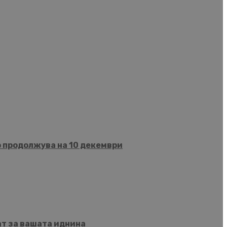
о продолжува на 10 декември
ат за вашата иднина