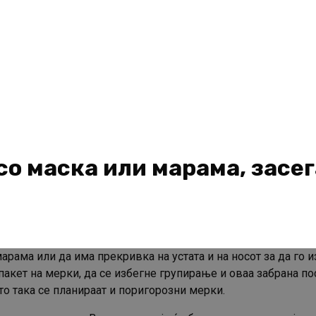
со маска или марама, засе
арама или да има прекривка на устата и на носот за да го 
кет на мерки, да се избегне групирање и оваа забрана посл
то така се планираат и поригорозни мерки.