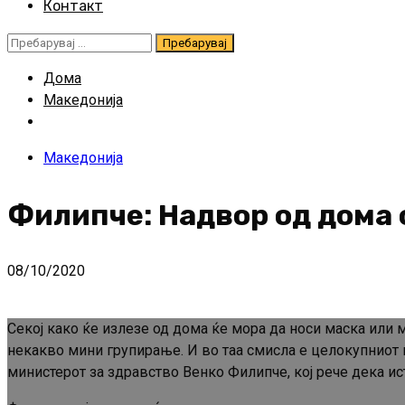
Контакт
Пребарувај
за:
Дома
Македонија
Македонија
Филипче: Надвор од дома 
08/10/2020
Секој како ќе излезе од дома ќе мора да носи маска или м
некакво мини групирање. И во таа смисла е целокупниот па
министерот за здравство Венко Филипче, кој рече дека ис