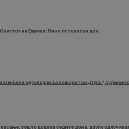
Советот на Европа: Ова е историски ден
а не биле одговорни за пожарот во „Пулс“, судењет
гласање, зошто додека седите дома, други одлучува