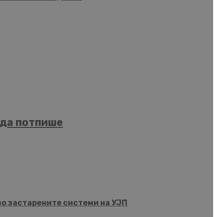
 да потпише
во застарените системи на УЈП