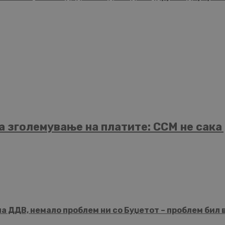
а зголемување на платите: ССМ не сака
 ДДВ, немало проблем ни со Буџетот – проблем бил 