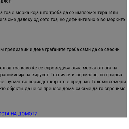
длог.
а тоа е мерка која што треба да се имплементира. Или
асега сме далеку од сето тоа, но дефинитивно е во мерките
ем предизвик и дека граѓаните треба сами да се свесни
л од тоа како ќе се спроведува оваа мерка отпаѓа на
рансмисија на вирусот. Технички и формално, по пријава
бегнуваат во периодот кој што е пред нас. Големи семејни
е објекти, да не се пренесе дома, сакаме да го спречиме.
ОСТА НА ДОМОТ?