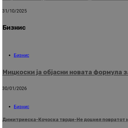
31/10/2025
Бизнис
Бизнис
Мицкоски ја објасни новата формула з
30/01/2026
Бизнис
Димитриеска-Кочоска тврди-Не доцнел повратот на