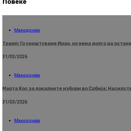
Повеќе
Македонија
Трамп: Го уништуваме Иран, но нема долго да остан
31/03/2026
Македонија
Марта Кос за локалните избори во Србија: Насилс
31/03/2026
Македонија