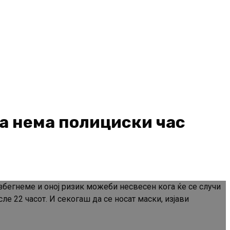
га нема полициски час
избегнеме и оној ризик можеби несвесен кога ќе се случи
е 22 часот. И секогаш да се носат маски, изјави