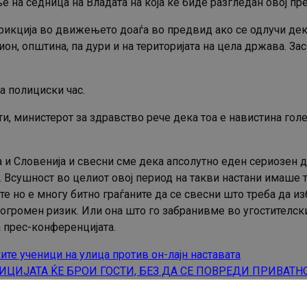
на седница на Владата на која ќе биде разгледан овој пре
трикција во движењето доаѓа во предвид ако се одлучи дек
гион, општина, па дури и на територијата на цела држава. З
а полициски час.
и, министерот за здравство рече дека тоа е навистина гол
и Словенија и свесни сме дека апсолутно еден сериозен де
. Всушност во целиот овој период на такви настани имаше т
е но е многу битно граѓаните да се свесни што треба да из
огромен ризик. Или она што го забранивме во угостителскит
а прес-конференцијата.
ите ученици на улица против он-лајн наставата
ЦИЈАТА ЌЕ БРОИ ГОСТИ, БЕЗ ДА СЕ ПОВРЕДИ ПРИВАТН