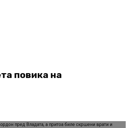
ета повика на
ордон пред Владата, а притоа биле скршени врати и