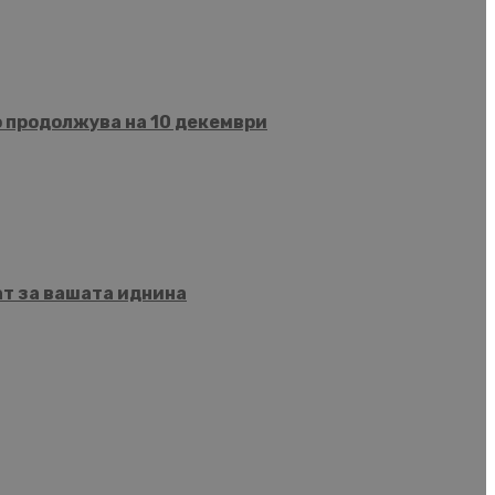
о продолжува на 10 декември
ат за вашата иднина