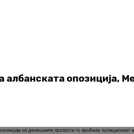
а албанската опозиција, М
позиција на денешните протести го пробиле полицискиот к