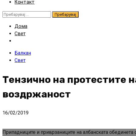
Контакт
Пребарувај
за:
Дома
Свет
Балкан
Свет
Тензично на протестите н
воздржаност
16/02/2019
Припадниците и приврзаниците на албанската обединета о