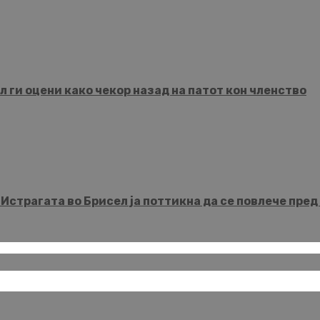
 ги оцени како чекор назад на патот кон членство
рагата во Брисел ја поттикна да се повлече пред 