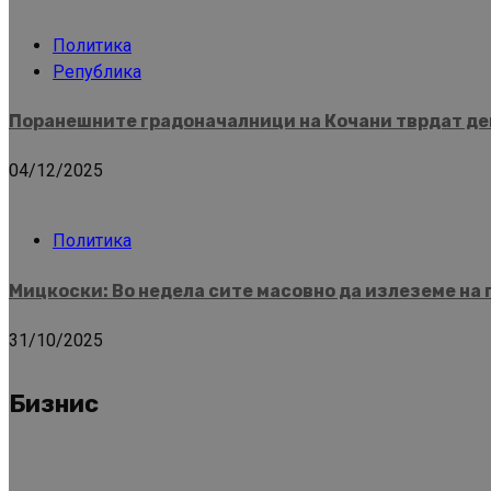
Политика
Република
Поранешните градоначалници на Кочани тврдат дек
04/12/2025
Политика
Мицкоски: Во недела сите масовно да излеземе на 
31/10/2025
Бизнис