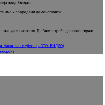
ија пред Владата.
ите има и повредени демонсгранти.
нтација и наслство. Граѓаните треба да протестираат
ни. Напаѓачот е убиен (ФОТО+ВИДЕО)
 несреќа