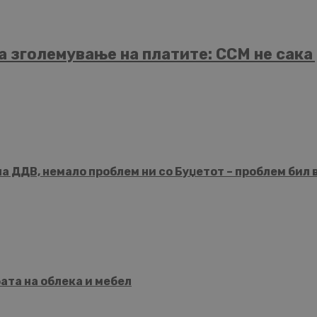
а зголемување на платите: ССМ не сака
 ДДВ, немало проблем ни со Буџетот – проблем бил 
бата на облека и мебел