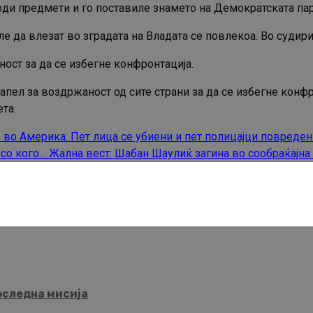
ди предмети и го поставиле знамето на Демократската парт
е да влезат во зградата на Владата се повлекоа. Во судир
ст за да се избегне конфронтација.
пел за воздржаност од сите страни за да се избегне конфро
та.
во Америка: Пет лица се убиени и пет полицајци повреде
 со кого… Жална вест: Шабан Шаулиќ загина во сообраќајна
последна мисија