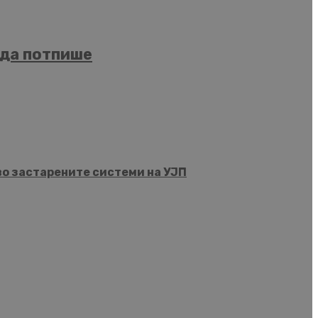
 да потпише
во застарените системи на УЈП