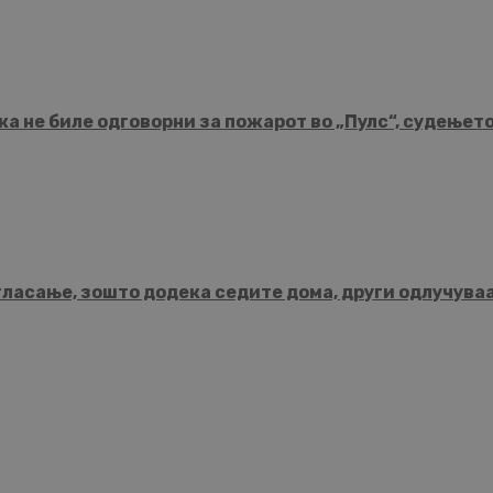
а не биле одговорни за пожарот во „Пулс“, судењет
гласање, зошто додека седите дома, други одлучува