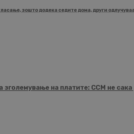
гласање, зошто додека седите дома, други одлучува
а зголемување на платите: ССМ не сака