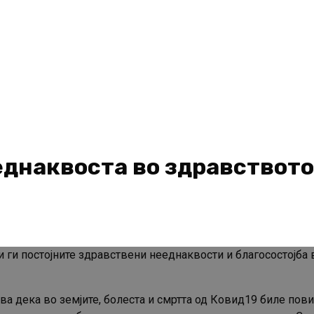
ееднаквоста во здравството
ги постојните здравствени нееднаквости и благосостојба в
ува дека во земјите, болеста и смртта од Ковид19 биле пов