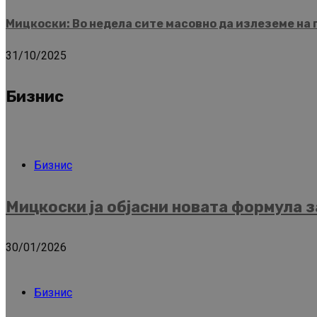
Мицкоски: Во недела сите масовно да излеземе на 
31/10/2025
Бизнис
Бизнис
Мицкоски ја објасни новата формула з
30/01/2026
Бизнис