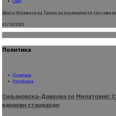
Свет
Шојгу: Изјавите на Трамп за нуклеарните тестови 
31/10/2025
Политика
Политика
Република
Сиљановска-Давкова со Милатовиќ: Ск
еднакви стандарди