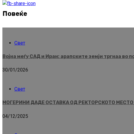
Reading
Повеќе
Свет
Војна меѓу САД и Иран: арапските земји тргнаа во 
30/01/2026
Свет
МОГЕРИНИ ДАДЕ ОСТАВКА ОД РЕКТОРСКОТО МЕСТО Ист
04/12/2025