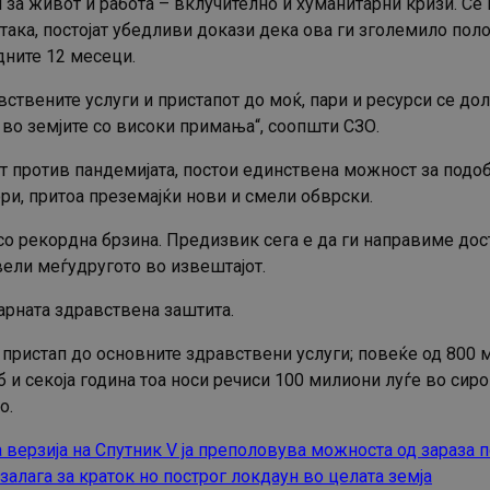
 за живот и работа – вклучително и хуманитарни кризи. С
 така, постојат убедливи докази дека ова ги зголемило по
дните 12 месеци.
ствените услуги и пристапот до моќ, пари и ресурси се дол
 во земјите со високи примања“, соопшти СЗО.
т против пандемијата, постои единствена можност за подо
ри, притоа преземајќи нови и смели обврски.
 рекордна брзина. Предизвик сега е да ги направиме доста
ели меѓудругото во извештајот.
арната здравствена заштита.
 пристап до основните здравствени услуги; повеќе од 800 
 и секоја година тоа носи речиси 100 милиони луѓе во сиро
о.
 верзија на Спутник V ја преполовува можноста од зараза 
алага за краток но построг локдаун во целата земја