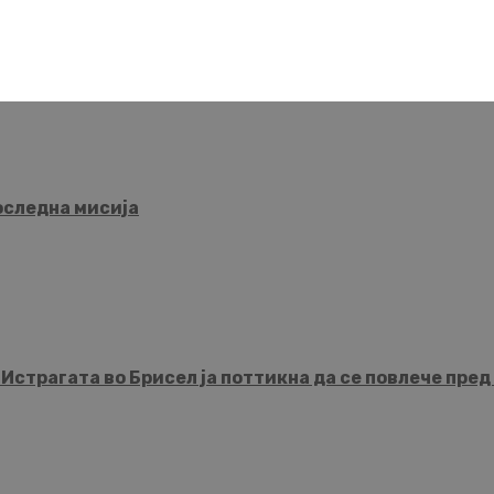
последна мисија
рагата во Брисел ја поттикна да се повлече пред 