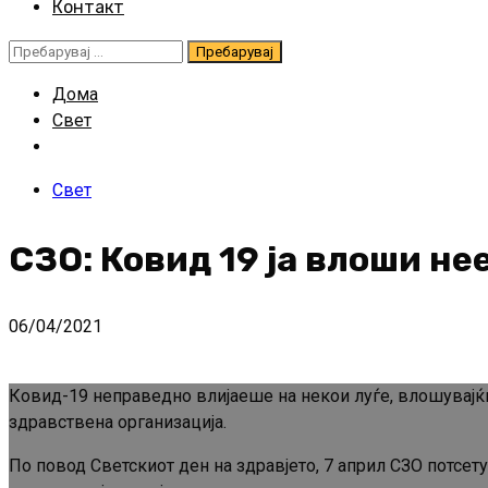
Контакт
Пребарувај
за:
Дома
Свет
Свет
СЗО: Ковид 19 ја влоши н
06/04/2021
Ковид-19 неправедно влијаеше на некои луѓе, влошувајќи 
здравствена организација.
По повод Светскиот ден на здравјето, 7 април СЗО потсет