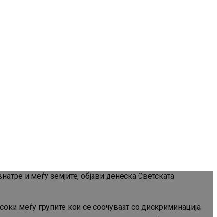
натре и меѓу земјите, објави денеска Светската
исоки меѓу групите кои се соочуваат со дискриминација,