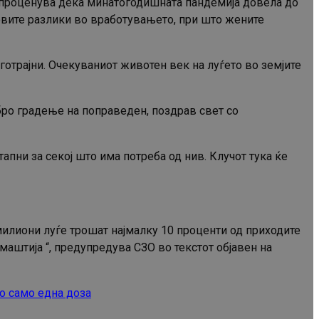
е проценува дека минатогодишната пандемија довела до
ловите разлики во вработувањето, при што жените
готрајни. Очекуваниот животен век на луѓето во земјите
бро градење на поправеден, поздрав свет со
пни за секој што има потреба од нив. Клучот тука ќе
милиони луѓе трошат најмалку 10 проценти од приходите
маштија “, предупредува СЗО во текстот објавен на
по само една доза