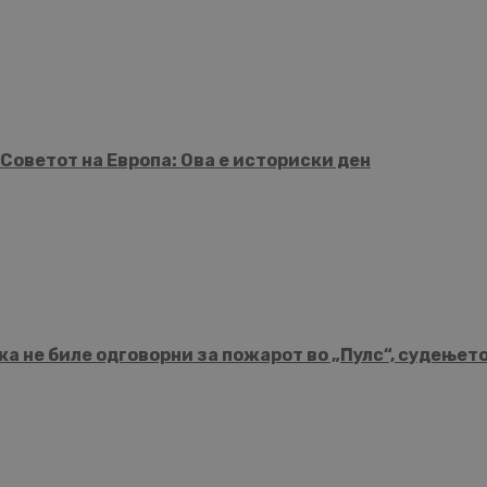
Советот на Европа: Ова е историски ден
а не биле одговорни за пожарот во „Пулс“, судењет