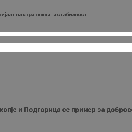
влијаат на стратешката стабилност
опје и Подгорица се пример за добросо