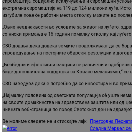
сиромаштија, социјално исклучување и сиромашни услови
екстремна сиромаштија на 119 до 124 милиони луѓе. Исто
изгубиле повеќе работни места отколку мажите во после
„Овие нееднаквости во условите за живот на луѓето, здрав
со ниски примања е 16 години помалку отколку кај луѓето
СЗО додава дека додека земјите продолжуваат да се бора
спроведување на постојните обврски, резолуции и догово
„Безбедни и ефективни вакцини се развиени и одобрени со
биде дополнителна поддршка за Ковакс механизмот,“ се в
СЗО наведува дека е потребно да се инвестира и во прим
„Најмалку половина од светската популација сè уште нема
на своите домаќинства на здравствена заштита или од џеб
нивната веб-страница по повод Светскиот ден на здравјет
Ве молиме следете не и стискајте лајк:
Претходна
Лесната
Continue
Следна
Меркел се з